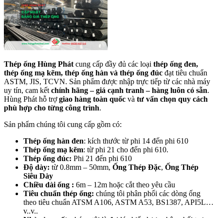
Thép ống Hùng Phát
cung cấp đầy đủ các loại
thép ống đen,
thép ống mạ kẽm, thép ống hàn và thép ống đúc
đạt tiêu chuẩn
ASTM, JIS, TCVN. Sản phẩm được nhập trực tiếp từ các nhà máy
uy tín, cam kết
chính hãng – giá cạnh tranh – hàng luôn có sẵn
.
Hùng Phát hỗ trợ
giao hàng toàn quốc
và
tư vấn chọn quy cách
phù hợp cho từng công trình
.
Sản phẩm chúng tôi cung cấp gồm có:
Thép ống hàn đen
: kích thước từ phi 14 đến phi 610
Thép ống mạ kẽm
: từ phi 21 cho đến phi 610.
Thép ống đúc:
Phi 21 đến phi 610
Độ dày:
từ 0.8mm – 50mm,
Ống Thép Đặc
,
Ống Thép
Siêu Dày
Chiều dài ống :
6m – 12m hoặc cắt theo yêu cầu
Tiêu chuẩn thép ống:
chúng tôi phân phối các dòng ống
theo tiêu chuẩn ATSM A106, ASTM A53, BS1387, API5L…
v..v..