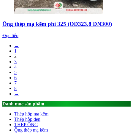
Ống thép mạ kẽm phi 325 (OD323.8 DN300)
Đọc tiếp
←
1
2
3
4
5
6
7
8
→
Danh mục sản phẩm
Thép hộp mạ kẽm
Thép hộp đen
THÉP ỐNG
Ống thép mạ kẽm