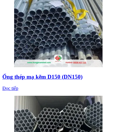
Ống thép mạ kẽm D150 (DN150)
Đọc tiếp