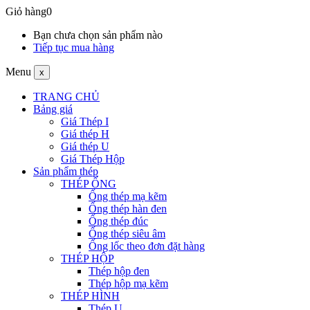
Giỏ hàng
0
Bạn chưa chọn sản phẩm nào
Tiếp tục mua hàng
Menu
x
TRANG CHỦ
Bảng giá
Giá Thép I
Giá thép H
Giá thép U
Giá Thép Hộp
Sản phẩm thép
THÉP ỐNG
Ống thép mạ kẽm
Ống thép hàn đen
Ống thép đúc
Ống thép siêu âm
Ống lốc theo đơn đặt hàng
THÉP HỘP
Thép hộp đen
Thép hộp mạ kẽm
THÉP HÌNH
Thép U