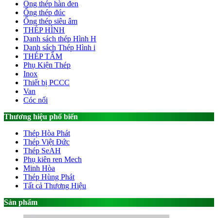
Ống thép hàn đen
Ống thép đúc
Ống thép siêu âm
THÉP HÌNH
Danh sách thép Hình H
Danh sách Thép Hình i
THÉP TẤM
Phụ Kiện Thép
Inox
Thiết bị PCCC
Van
Cóc nối
Thương hiệu phổ biến
Thép Hòa Phát
Thép Việt Đức
Thép SeAH
Phụ kiên ren Mech
Minh Hòa
Thép Hùng Phát
Tất cả Thương Hiệu
Sản phẩm