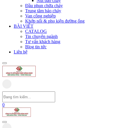
Nút báo cháy
Đầu phun chữa cháy
Trung tâm báo cháy
Van công nghiệp
Khớp nối & phụ kiện đường ống
BÀI VIẾT
CATALOG
Tin chuyên ngành
Tư vấn khách hàng
Blog tin tức
Liên hệ
0