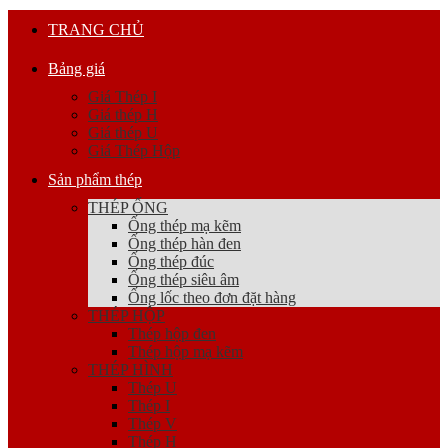
TRANG CHỦ
Bảng giá
Giá Thép I
Giá thép H
Giá thép U
Giá Thép Hộp
Sản phẩm thép
THÉP ỐNG
Ống thép mạ kẽm
Ống thép hàn đen
Ống thép đúc
Ống thép siêu âm
Ống lốc theo đơn đặt hàng
THÉP HỘP
Thép hộp đen
Thép hộp mạ kẽm
THÉP HÌNH
Thép U
Thép I
Thép V
Thép H