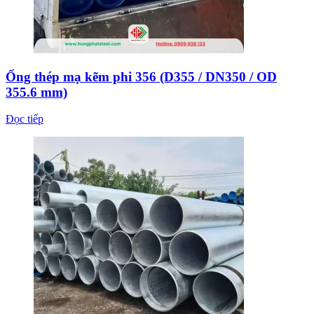
Ống thép mạ kẽm phi 356 (D355 / DN350 / OD
355.6 mm)
Đọc tiếp