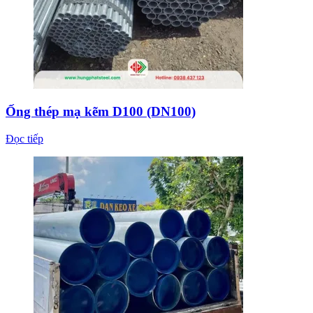
Ống thép mạ kẽm D100 (DN100)
Đọc tiếp