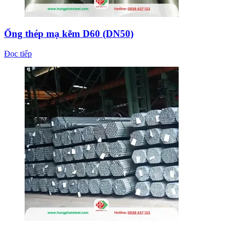
Ống thép mạ kẽm D60 (DN50)
Đọc tiếp