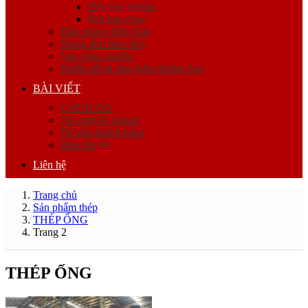
Đèn báo phòng
Nút báo cháy
Đầu phun chữa cháy
Trung tâm báo cháy
Van công nghiệp
Khớp nối & phụ kiện đường ống
BÀI VIẾT
CATALOG
Tin chuyên ngành
Tư vấn khách hàng
Blog tin tức
Liên hệ
Trang chủ
Sản phẩm thép
THÉP ỐNG
Trang 2
THÉP ỐNG