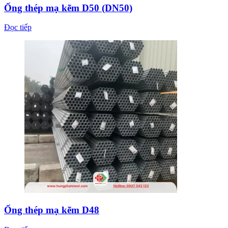
Ống thép mạ kẽm D50 (DN50)
Đọc tiếp
Ống thép mạ kẽm D48