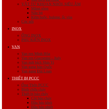
VẬT TƯ KHOAN NHỒI, SIÊU ÂM
Măng sông
Nắp bịt
Kẽm buộc, bulong, ốc viss
Cóc nối
INOX
ỐNG INOX
PHỤ KIỆN INOX
VAN
Van ren Minh Hòa
Van ren Giacomini – Italy
Van mặt bích Shin Yi
Van gang hàn Quốc
Van gang Đài Loan
THIẾT BỊ PCCC
Ống Thép PCCC
Bình chữa cháy
Thiết bị báo cháy
Còi báo cháy
Đầu báo khói
Đầu báo nhiệt