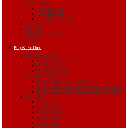
THÉP TẤM
Thép Tấm Trơn
Thép Tấm Gân
Thép Tấm Nhập Khẩu
Cọc Cừ Thép
Thép Đặc
Thép Ray Cầu Trục
Xà Gồ
Phụ Kiện Thép
PHỤ KIỆN REN
Phụ kiện ren Mech
Phụ kiện ren K1
Phụ kiện ren giá rẻ
PHỤ KIỆN HÀN
Phụ kiện hàn FKK – Nhật Bản
Phụ Kiện Hàn Jinil bend (Dybend) – Hàn Quốc
Phụ kiện hàn SCH20 SCH40 SCH80 SCH160
MẶT BÍCH
Mặt bích JIS
Mặt bích BS
Mặt bích ANSI
Mặt bích DIN
Mặt bích mù
Mặt bích gia công