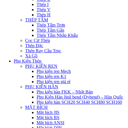
Thép I
Thép V
Thép H
THÉP TẤM
Thép Tấm Trơn
Thép Tấm Gân
Thép Tấm Nhập Khẩu
Cọc Cừ Thép
Thép Đặc
Thép Ray Cầu Trục
Xà Gồ
Phụ Kiện Thép
PHỤ KIỆN REN
Phụ kiện ren Mech
Phụ kiện ren K1
Phụ kiện ren giá rẻ
PHỤ KIỆN HÀN
Phụ kiện hàn FKK – Nhật Bản
Phụ Kiện Hàn Jinil bend (Dybend) – Hàn Quốc
Phụ kiện hàn SCH20 SCH40 SCH80 SCH160
MẶT BÍCH
Mặt bích JIS
Mặt bích BS
Mặt bích ANSI
Mặt bích DIN