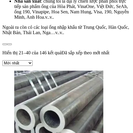
Nhà sản xuất
: chúng tôi là đại lý chiến lược phân phối trực
tiếp sản phẩm ống của Hòa Phát, VinaOne, Việt Đức, SeAh,
ống 190, Vinapipe, Hoa Sen, Nam Hung, Visa, 190, Nguyễn
Minh, Anh Hoa.v..v..
Ngoài ra còn có các loại ống nhập khẩu từ Trung Quốc, Hàn Quốc,
Nhật Bản, Thái Lan, Nga…v..v..
Hiển thị 21–40 của 146 kết quả
Đã sắp xếp theo mới nhất