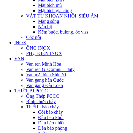
Mặt bích mù
Mặt bích gia công
VẬT TƯ KHOAN NHỒI, SIÊU ÂM
Măng sông
Nắp bịt
Kẽm buộc, bulong, ốc viss
Cóc nối
INOX
ỐNG INOX
PHỤ KIỆN INOX
VAN
Van ren Minh Hòa
Van ren Giacomini – Italy
Van mặt bích Shin Yi
Van gang hàn Quốc
Van gang Đài Loan
THIẾT BỊ PCCC
Ống Thép PCCC
Bình chữa cháy
Thiết bị báo cháy
Còi báo cháy
Đầu báo khói
Đầu báo nhiệt
Đèn báo phòng