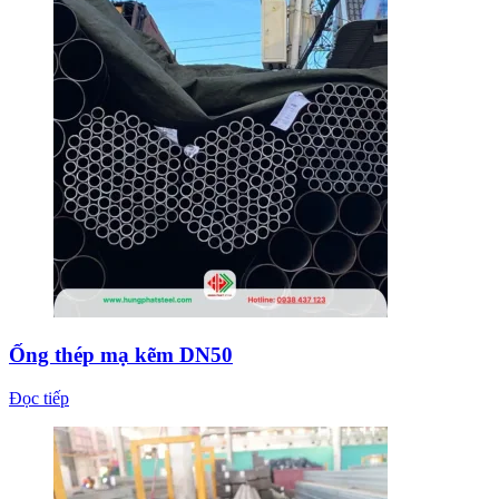
Ống thép mạ kẽm DN50
Đọc tiếp