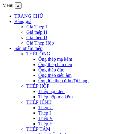
Menu
x
TRANG CHỦ
Bảng giá
Giá Thép I
Giá thép H
Giá thép U
Giá Thép Hộp
Sản phẩm thép
THÉP ỐNG
Ống thép mạ kẽm
Ống thép hàn đen
Ống thép đúc
Ống thép siêu âm
Ống lốc theo đơn đặt hàng
THÉP HỘP
Thép hộp đen
Thép hộp mạ kẽm
THÉP HÌNH
Thép U
Thép I
Thép V
Thép H
THÉP TẤM