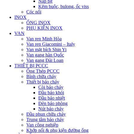
Nắp bịt
Kẽm buộc, bulong, ốc viss
Cóc nối
INOX
ỐNG INOX
PHỤ KIỆN INOX
VAN
Van ren Minh Hòa
Van ren Giacomini – Italy
Van mặt bích Shin Yi
Van gang hàn Quốc
Van gang Đài Loan
THIẾT BỊ PCCC
Ống Thép PCCC
Bình chữa cháy
Thiết bị báo cháy
Còi báo cháy
Đầu báo khói
Đầu báo nhiệt
Đèn báo phòng
Nút báo cháy
Đầu phun chữa cháy
Trung tâm báo cháy
Van công nghiệp
Khớp nối & phụ kiện đường ống