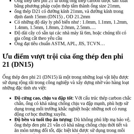
Ống thép đen phi 21 là dòng ống thép carbon được sản xuất
bằng phương pháp cuộn thép tấm thành ống size 21mm,
ống thép D21 có đường kính 21mm, và đường kính trong
định danh 15mm (DN15) , OD 21.2mm
Có những độ dày ly phổ biến như : 1.0mm, 1.1mm, 1.2mm,
1.4mm, 1.5mm, 1.8mm, 2.0mm, 2.5mm….
Độ dài cây có sẵn tại các nhà máy là 6m, hoặc chúng tôi có
gia công cắt theo yêu cầu
Ống đạt tiêu chuẩn ASTM, APL, JIS, TCVN…
Ưu điểm vượt trội của ống thép đen phi
21 (DN15)
Ống thép đen phi 21 (DN15) là một trong những loại vật liệu được
sử dụng rộng rãi trong công nghiệp và xây dựng nhờ vào hàng loạt
những đặc tính ưu việt:
Độ cứng cao, chịu va đập tốt
: Với cấu trúc thép carbon chắc
chắn, ống có khả năng chống chịu va đập mạnh, phù hợp sử
dụng trong môi trường khắc nghiệt hoặc những nơi có rung
động cơ học thường xuyên.
Độ bền và tuổi thọ ấn tượng
: Dù không phủ lớp mạ bảo vệ,
ống thép đen phi 21 vẫn có khả năng chống chịu thời tiết và
ăn mòn tương đối tốt, đặc biệt khi được sử dụng trong môi