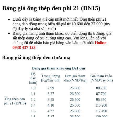
Bảng giá ống thép đen phi 21 (DN15)
Dưới đây là bảng giá cập nhật mới nhất. Ống thép phi 21
đang dao động trong biên độ giá từ 19.600 đến 27.000 (tùy
độ dày ly và nhà sản xuất)
Bảng giá mang tính tham khảo, do biến động thị trường, giá
sắt thép đang có xu hướng tăng cao. Vui lòng liên hệ với
chúng tôi để nhận báo giá bằng văn bản mới nhất
Holine
0938 437 123
Bảng giá ống thép đen chưa mạ
Bảng giá tham khảo ống D21 đen
Độ
Trọng lượng
Đơn giá tham
Giá tham khảo
dày
(Kg/Cây 6m)
khảo(VNĐ/Kg)
(VNĐ/cây 6m)
(mm)
1.0
2.99
26.500
80.230
1.1
3.27
26.500
87.790
Ống thép đen
1.2
3.55
26.500
95.350
phi 21 (DN15)
1.4
4.10
26.500
110.200
1.5
4.37
26.500
117.490
1.8
5.17
26.500
139.090