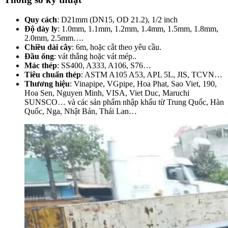
Quy cách
: D21mm (DN15, OD 21.2), 1/2 inch
Độ dày ly
: 1.0mm, 1.1mm, 1.2mm, 1.4mm, 1.5mm, 1.8mm,
2.0mm, 2.5mm….
Chiều dài cây
: 6m, hoặc cắt theo yêu cầu.
Đầu ống
: vát thẳng hoặc vát mép..
Mác thép
: SS400, A333, A106, S76…
Tiêu chuẩn thép
: ASTM A105 A53, APL 5L, JIS, TCVN…
Thương hiệu
: Vinapipe, VGpipe, Hoa Phat, Sao Viet, 190,
Hoa Sen, Nguyen Minh, VISA, Viet Duc, Maruchi
SUNSCO… và các sản phẩm nhập khẩu từ Trung Quốc, Hàn
Quốc, Nga, Nhật Bản, Thái Lan…