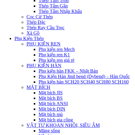
Thép Tấm Trơn
Thép Tấm Gân
Thép Tấm Nhập Khẩu
Cọc Cừ Thép
Thép Đặc
Thép Ray Cầu Trục
Xà Gồ
Phụ Kiện Thép
PHỤ KIỆN REN
Phụ kiện ren Mech
Phụ kiện ren K1
Phụ kiện ren giá rẻ
PHỤ KIỆN HÀN
Phụ kiện hàn FKK – Nhật Bản
Phụ Kiện Hàn Jinil bend (Dybend) – Hàn Quốc
Phụ kiện hàn SCH20 SCH40 SCH80 SCH160
MẶT BÍCH
Mặt bích JIS
Mặt bích BS
Mặt bích ANSI
Mặt bích DIN
Mặt bích mù
Mặt bích gia công
VẬT TƯ KHOAN NHỒI, SIÊU ÂM
Măng sông