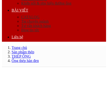
Khớp nối & phụ kiện đường ống
BÀI VIẾT
CATALOG
Tin chuyên ngành
Tư vấn khách hàng
Blog tin tức
Liên hệ
Trang chủ
Sản phẩm thép
THÉP ỐNG
Ống thép hàn đen