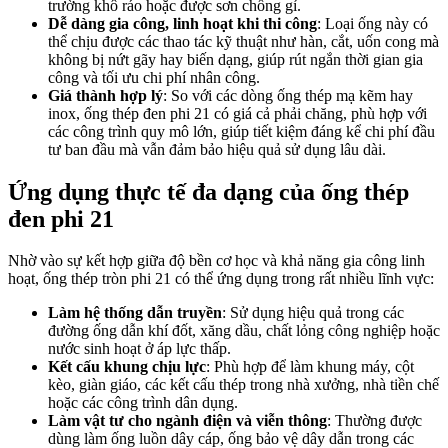
trường khô ráo hoặc được sơn chống gỉ.
Dễ dàng gia công, linh hoạt khi thi công
: Loại ống này có
thể chịu được các thao tác kỹ thuật như hàn, cắt, uốn cong mà
không bị nứt gãy hay biến dạng, giúp rút ngắn thời gian gia
công và tối ưu chi phí nhân công.
Giá thành hợp lý
: So với các dòng ống thép mạ kẽm hay
inox, ống thép đen phi 21 có giá cả phải chăng, phù hợp với
các công trình quy mô lớn, giúp tiết kiệm đáng kể chi phí đầu
tư ban đầu mà vẫn đảm bảo hiệu quả sử dụng lâu dài.
Ứng dụng thực tế đa dạng của ống thép
đen phi 21
Nhờ vào sự kết hợp giữa độ bền cơ học và khả năng gia công linh
hoạt, ống thép tròn phi 21 có thể ứng dụng trong rất nhiều lĩnh vực:
Làm hệ thống dẫn truyền
: Sử dụng hiệu quả trong các
đường ống dẫn khí đốt, xăng dầu, chất lỏng công nghiệp hoặc
nước sinh hoạt ở áp lực thấp.
Kết cấu khung chịu lực
: Phù hợp để làm khung máy, cột
kèo, giàn giáo, các kết cấu thép trong nhà xưởng, nhà tiền chế
hoặc các công trình dân dụng.
Làm vật tư cho ngành điện và viễn thông
: Thường được
dùng làm ống luồn dây cáp, ống bảo vệ dây dẫn trong các