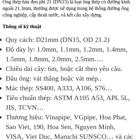
Ống thép hàn đen phi 21 (DN15) là loại ống thép có đường kính
ngoài 21.3mm, thường được sử dụng trong hệ thống đường ống
công nghiệp, cấp thoát nước, và kết cấu xây dựng.
Thông số kỹ thuật
Quy cách: D21mm (DN15, OD 21.2)
Độ dày ly: 1.0mm, 1.1mm, 1.2mm, 1.4mm,
1.5mm, 1.8mm, 2.0mm, 2.5mm….
Chiều dài cây: 6m, hoặc cắt theo yêu cầu.
Đầu ống: vát thẳng hoặc vát mép..
Mác thép: SS400, A333, A106, S76…
Tiêu chuẩn thép: ASTM A105 A53, APL 5L,
JIS, TCVN…
Thương hiệu: Vinapipe, VGpipe, Hoa Phat,
Sao Viet, 190, Hoa Sen, Nguyen Minh,
VISA, Viet Duc, Maruchi SUNSCO… và các