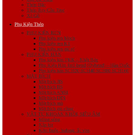
Thép Đặc
Thép Ray Cầu Trục
Xà Gồ
Phụ Kiện Thép
PHỤ KIỆN REN
Phụ kiện ren Mech
Phụ kiện ren K1
Phụ kiện ren giá rẻ
PHỤ KIỆN HÀN
Phụ kiện hàn FKK – Nhật Bản
Phụ Kiện Hàn Jinil bend (Dybend) – Hàn Quốc
Phụ kiện hàn SCH20 SCH40 SCH80 SCH160
MẶT BÍCH
Mặt bích JIS
Mặt bích BS
Mặt bích ANSI
Mặt bích DIN
Mặt bích mù
Mặt bích gia công
VẬT TƯ KHOAN NHỒI, SIÊU ÂM
Măng sông
Nắp bịt
Kẽm buộc, bulong, ốc viss