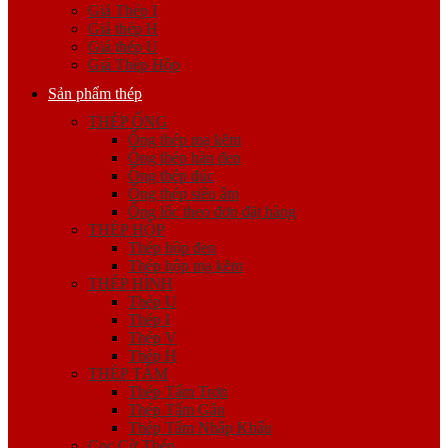
Giá Thép I
Giá thép H
Giá thép U
Giá Thép Hộp
Sản phẩm thép
THÉP ỐNG
Ống thép mạ kẽm
Ống thép hàn đen
Ống thép đúc
Ống thép siêu âm
Ống lốc theo đơn đặt hàng
THÉP HỘP
Thép hộp đen
Thép hộp mạ kẽm
THÉP HÌNH
Thép U
Thép I
Thép V
Thép H
THÉP TẤM
Thép Tấm Trơn
Thép Tấm Gân
Thép Tấm Nhập Khẩu
Cọc Cừ Thép