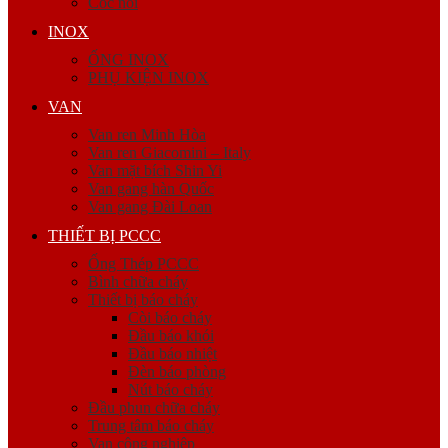
Cóc nối
INOX
ỐNG INOX
PHỤ KIỆN INOX
VAN
Van ren Minh Hòa
Van ren Giacomini – Italy
Van mặt bích Shin Yi
Van gang hàn Quốc
Van gang Đài Loan
THIẾT BỊ PCCC
Ống Thép PCCC
Bình chữa cháy
Thiết bị báo cháy
Còi báo cháy
Đầu báo khói
Đầu báo nhiệt
Đèn báo phòng
Nút báo cháy
Đầu phun chữa cháy
Trung tâm báo cháy
Van công nghiệp