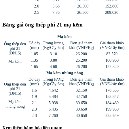
2.0
5.68
26.500
152.860
2.5
7.76
26.500
209.020
Bảng giá ống thép phi 21 mạ kẽm
Mạ kẽm
Độ dày
Trọng lượng
Đơn giá tham
Giá tham khảo
Ống thép đen
(mm)
(Kg/Cây 6m)
khảo(VNĐ/Kg)
(VNĐ/cây 6m)
phi 21
(DN15)
1.05
3.10
26.200
82.570
1.35
3.80
26.200
100.960
Mạ kẽm
1.65
4.60
26.200
122.320
Mạ kẽm nhúng nóng
Độ dày
Trọng lượng
Đơn giá tham
Giá tham khảo
(mm)
(Kg/Cây 6m)
khảo(VNĐ/Kg)
(VNĐ/cây 6m)
Ống thép đen
phi 21
1.6
4.642
32.150
178.553
(DN15)
1.9
5.484
32.750
153.847
Mạ kẽm
2.1
5.938
30.650
184.469
nhúng nóng
2.3
6.435
30.650
199.950
2.3
7.260
30.650
225.649
Xem thêm hàng hóa liên quan: