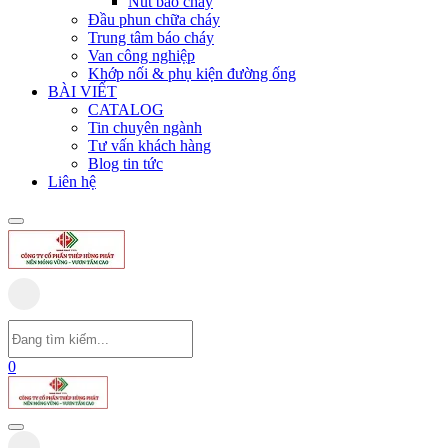
Nút báo cháy
Đầu phun chữa cháy
Trung tâm báo cháy
Van công nghiệp
Khớp nối & phụ kiện đường ống
BÀI VIẾT
CATALOG
Tin chuyên ngành
Tư vấn khách hàng
Blog tin tức
Liên hệ
0