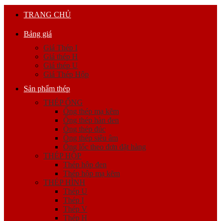
TRANG CHỦ
Bảng giá
Giá Thép I
Giá thép H
Giá thép U
Giá Thép Hộp
Sản phẩm thép
THÉP ỐNG
Ống thép mạ kẽm
Ống thép hàn đen
Ống thép đúc
Ống thép siêu âm
Ống lốc theo đơn đặt hàng
THÉP HỘP
Thép hộp đen
Thép hộp mạ kẽm
THÉP HÌNH
Thép U
Thép I
Thép V
Thép H