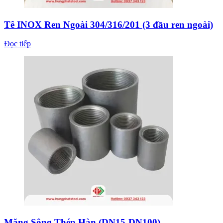
Tê INOX Ren Ngoài 304/316/201 (3 đầu ren ngoài)
Đọc tiếp
Măng Sông Thép Hàn (DN15-DN100)