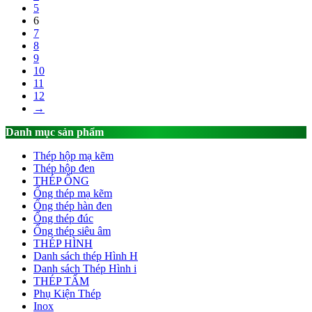
5
6
7
8
9
10
11
12
→
Danh mục sản phẩm
Thép hộp mạ kẽm
Thép hộp đen
THÉP ỐNG
Ống thép mạ kẽm
Ống thép hàn đen
Ống thép đúc
Ống thép siêu âm
THÉP HÌNH
Danh sách thép Hình H
Danh sách Thép Hình i
THÉP TẤM
Phụ Kiện Thép
Inox