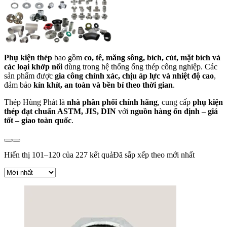
Phụ kiện thép
bao gồm
co, tê, măng sông, bích, cút, mặt bích và
các loại khớp nối
dùng trong hệ thống ống thép công nghiệp. Các
sản phẩm được
gia công chính xác, chịu áp lực và nhiệt độ cao
,
đảm bảo
kín khít, an toàn và bền bỉ theo thời gian
.
Thép Hùng Phát là
nhà phân phối chính hãng
, cung cấp
phụ kiện
thép đạt chuẩn ASTM, JIS, DIN
với
nguồn hàng ổn định – giá
tốt – giao toàn quốc
.
Hiển thị 101–120 của 227 kết quả
Đã sắp xếp theo mới nhất