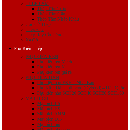
THÉP TẤM
Thép Tấm Trơn
Thép Tấm Gân
Thép Tấm Nhập Khẩu
Cọc Cừ Thép
Thép Đặc
Thép Ray Cầu Trục
Xà Gồ
Phụ Kiện Thép
PHỤ KIỆN REN
Phụ kiện ren Mech
Phụ kiện ren K1
Phụ kiện ren giá rẻ
PHỤ KIỆN HÀN
Phụ kiện hàn FKK – Nhật Bản
Phụ Kiện Hàn Jinil bend (Dybend) – Hàn Quốc
Phụ kiện hàn SCH20 SCH40 SCH80 SCH160
MẶT BÍCH
Mặt bích JIS
Mặt bích BS
Mặt bích ANSI
Mặt bích DIN
Mặt bích mù
Mặt bích gia công