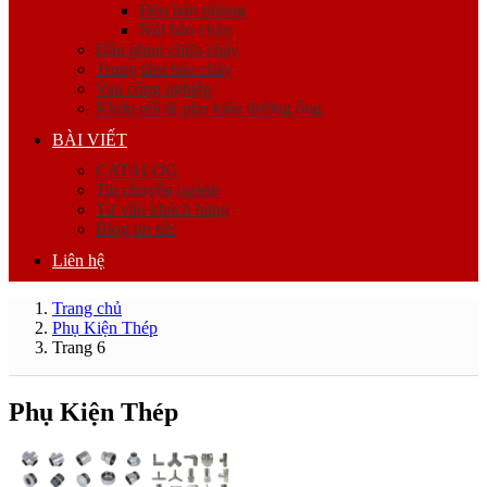
Đèn báo phòng
Nút báo cháy
Đầu phun chữa cháy
Trung tâm báo cháy
Van công nghiệp
Khớp nối & phụ kiện đường ống
BÀI VIẾT
CATALOG
Tin chuyên ngành
Tư vấn khách hàng
Blog tin tức
Liên hệ
Trang chủ
Phụ Kiện Thép
Trang 6
Phụ Kiện Thép