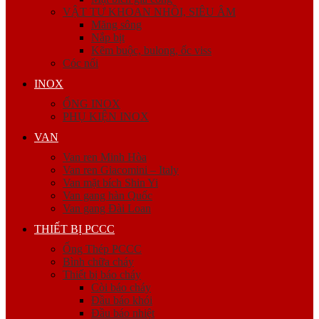
VẬT TƯ KHOAN NHỒI, SIÊU ÂM
Măng sông
Nắp bịt
Kẽm buộc, bulong, ốc viss
Cóc nối
INOX
ỐNG INOX
PHỤ KIỆN INOX
VAN
Van ren Minh Hòa
Van ren Giacomini – Italy
Van mặt bích Shin Yi
Van gang hàn Quốc
Van gang Đài Loan
THIẾT BỊ PCCC
Ống Thép PCCC
Bình chữa cháy
Thiết bị báo cháy
Còi báo cháy
Đầu báo khói
Đầu báo nhiệt