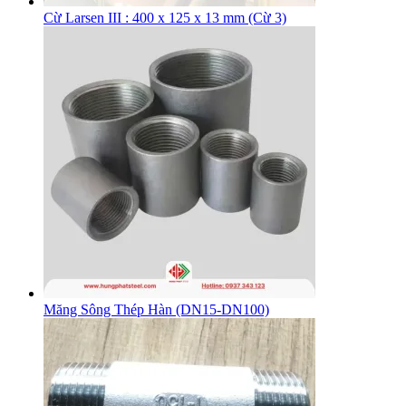
Cừ Larsen III : 400 x 125 x 13 mm (Cừ 3)
Măng Sông Thép Hàn (DN15-DN100)