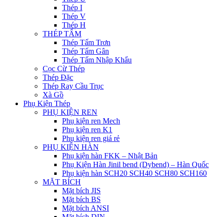
Thép I
Thép V
Thép H
THÉP TẤM
Thép Tấm Trơn
Thép Tấm Gân
Thép Tấm Nhập Khẩu
Cọc Cừ Thép
Thép Đặc
Thép Ray Cầu Trục
Xà Gồ
Phụ Kiện Thép
PHỤ KIỆN REN
Phụ kiện ren Mech
Phụ kiện ren K1
Phụ kiện ren giá rẻ
PHỤ KIỆN HÀN
Phụ kiện hàn FKK – Nhật Bản
Phụ Kiện Hàn Jinil bend (Dybend) – Hàn Quốc
Phụ kiện hàn SCH20 SCH40 SCH80 SCH160
MẶT BÍCH
Mặt bích JIS
Mặt bích BS
Mặt bích ANSI
Mặt bích DIN