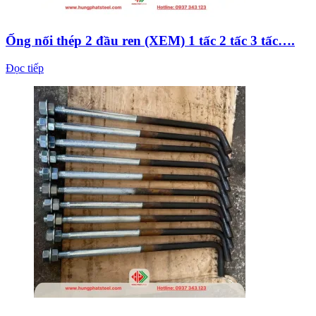
Ống nối thép 2 đầu ren (XEM) 1 tấc 2 tấc 3 tấc….
Đọc tiếp