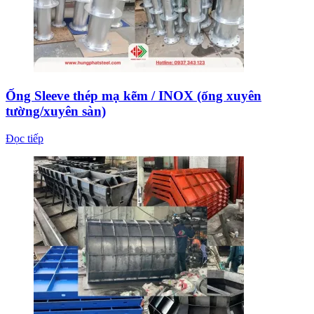
Ống Sleeve thép mạ kẽm / INOX (ống xuyên
tường/xuyên sàn)
Đọc tiếp