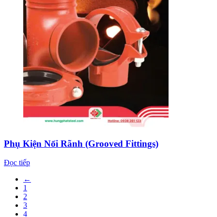
Phụ Kiện Nối Rãnh (Grooved Fittings)
Đọc tiếp
←
1
2
3
4