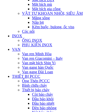
Mặt bích mù
Mặt bích gia công
VẬT TƯ KHOAN NHỒI, SIÊU ÂM
Măng sông
Nắp bịt
Kẽm buộc, bulong, ốc viss
Cóc nối
INOX
ỐNG INOX
PHỤ KIỆN INOX
VAN
Van ren Minh Hòa
Van ren Giacomini – Italy
Van mặt bích Shin Yi
Van gang hàn Quốc
Van gang Đài Loan
THIẾT BỊ PCCC
Ống Thép PCCC
Bình chữa cháy
Thiết bị báo cháy
Còi báo cháy
Đầu báo khói
Đầu báo nhiệt
Đèn báo phòng