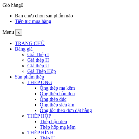
Giỏ hàng
0
Bạn chưa chọn sản phẩm nào
Tiếp tục mua hàng
Menu
x
TRANG CHỦ
Bảng giá
Giá Thép I
Giá thép H
Giá thép U
Giá Thép Hộp
Sản phẩm thép
THÉP ỐNG
Ống thép mạ kẽm
Ống thép hàn đen
Ống thép đúc
Ống thép siêu âm
Ống lốc theo đơn đặt hàng
THÉP HỘP
Thép hộp đen
Thép hộp mạ kẽm
THÉP HÌNH
Thép U