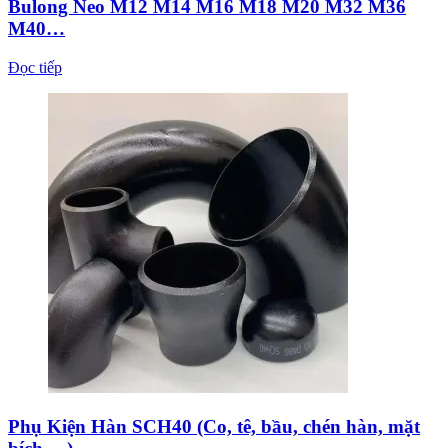
Bulong Neo M12 M14 M16 M18 M20 M32 M36
M40…
Đọc tiếp
Phụ Kiện Hàn SCH40 (Co, tê, bầu, chén hàn, mặt