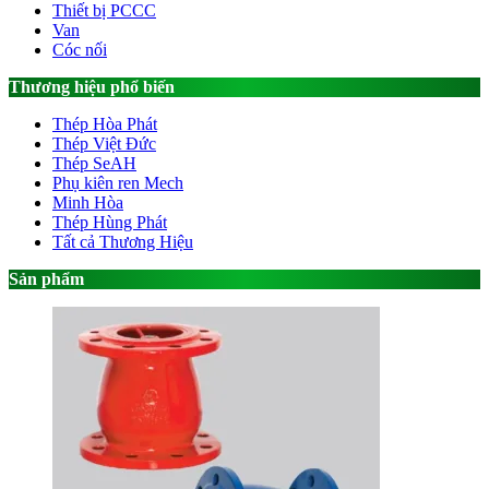
Thiết bị PCCC
Van
Cóc nối
Thương hiệu phổ biến
Thép Hòa Phát
Thép Việt Đức
Thép SeAH
Phụ kiên ren Mech
Minh Hòa
Thép Hùng Phát
Tất cả Thương Hiệu
Sản phẩm