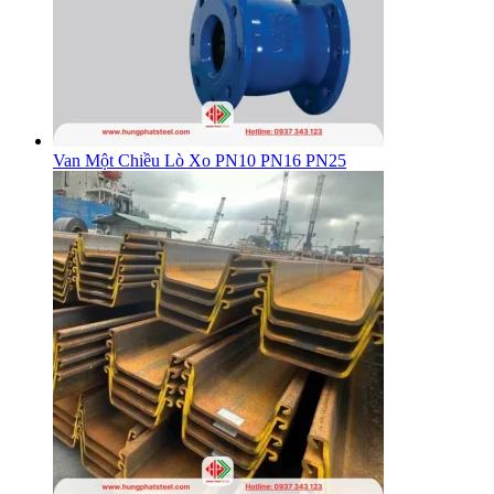
Van Một Chiều Lò Xo PN10 PN16 PN25