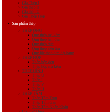
Giá Thép I
Giá thép H
Giá thép U
Giá Thép Hộp
Sản phẩm thép
THÉP ỐNG
Ống thép mạ kẽm
Ống thép hàn đen
Ống thép đúc
Ống thép siêu âm
Ống lốc theo đơn đặt hàng
THÉP HỘP
Thép hộp đen
Thép hộp mạ kẽm
THÉP HÌNH
Thép U
Thép I
Thép V
Thép H
THÉP TẤM
Thép Tấm Trơn
Thép Tấm Gân
Thép Tấm Nhập Khẩu
Cọc Cừ Thép