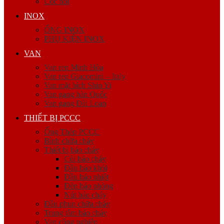
Cóc nối
INOX
ỐNG INOX
PHỤ KIỆN INOX
VAN
Van ren Minh Hòa
Van ren Giacomini – Italy
Van mặt bích Shin Yi
Van gang hàn Quốc
Van gang Đài Loan
THIẾT BỊ PCCC
Ống Thép PCCC
Bình chữa cháy
Thiết bị báo cháy
Còi báo cháy
Đầu báo khói
Đầu báo nhiệt
Đèn báo phòng
Nút báo cháy
Đầu phun chữa cháy
Trung tâm báo cháy
Van công nghiệp