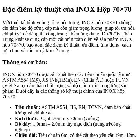
Đặc điểm kỹ thuật của INOX Hộp 70×70
Với thiết kế hình vuông rỗng bên trong, INOX hộp 70×70 không
chỉ đảm bảo độ cứng cáp mà còn giảm trọng lượng, giúp tối ưu hóa
chi phí và dễ dàng thi công trong nhiều ứng dụng.
Dưới đây Thép
Hùng Phát sẽ cung cấp một cái nhìn toàn diện về sản phẩm INOX
hộp 70×70, bao gồm đặc điểm kỹ thuật, ưu điểm, ứng dụng, cách
lựa chọn và các lưu ý khi sử dụng.
Thông số cơ bản:
INOX hộp 70×70 được sản xuất theo các tiêu chuẩn quốc tế như
ASTM A554 (Mỹ), JIS (Nhật Bản), EN (Châu Âu) hoặc TCVN
(Việt Nam), đảm bảo chất lượng và độ chính xác trong từng sản
phẩm. Dưới đây là các thông số kỹ thuật chính của INOX hộp
70×70:
Tiêu chuẩn
:
ASTM A554, JIS, EN, TCVN, đảm bảo chất
lượng và chính xác.
Kích thước
: Cạnh 70mm x 70mm (vuông).
Độ dày
:
1.0mm – 2.0mm tùy mục đích (trang trí/công
nghiệp).
Chiều dài
:
Tiêu chuẩn 6m, có thể cắt theo yêu cầu (9m, 12m,