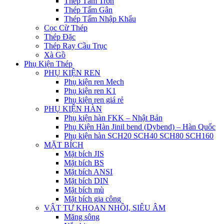
Thép Tấm Trơn
Thép Tấm Gân
Thép Tấm Nhập Khẩu
Cọc Cừ Thép
Thép Đặc
Thép Ray Cầu Trục
Xà Gồ
Phụ Kiện Thép
PHỤ KIỆN REN
Phụ kiện ren Mech
Phụ kiện ren K1
Phụ kiện ren giá rẻ
PHỤ KIỆN HÀN
Phụ kiện hàn FKK – Nhật Bản
Phụ Kiện Hàn Jinil bend (Dybend) – Hàn Quốc
Phụ kiện hàn SCH20 SCH40 SCH80 SCH160
MẶT BÍCH
Mặt bích JIS
Mặt bích BS
Mặt bích ANSI
Mặt bích DIN
Mặt bích mù
Mặt bích gia công
VẬT TƯ KHOAN NHỒI, SIÊU ÂM
Măng sông