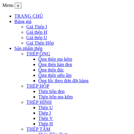
Menu
x
TRANG CHỦ
Bảng giá
Giá Thép I
Giá thép H
Giá thép U
Giá Thép Hộp
Sản phẩm thép
THÉP ỐNG
Ống thép mạ kẽm
Ống thép hàn đen
Ống thép đúc
Ống thép siêu âm
Ống lốc theo đơn đặt hàng
THÉP HỘP
Thép hộp đen
Thép hộp mạ kẽm
THÉP HÌNH
Thép U
Thép I
Thép V
Thép H
THÉP TẤM