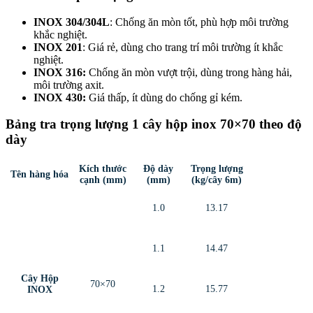
INOX 304/304L
: Chống ăn mòn tốt, phù hợp môi trường
khắc nghiệt.
INOX 201
: Giá rẻ, dùng cho trang trí môi trường ít khắc
nghiệt.
INOX 316
:
Chống ăn mòn vượt trội, dùng trong hàng hải,
môi trường axit.
INOX 430
:
Giá thấp, ít dùng do chống gỉ kém.
Bảng tra trọng lượng 1 cây hộp inox 70×70 theo độ
dày
Kích thước
Độ dày
Trọng lượng
Tên hàng hóa
cạnh (mm)
(mm)
(kg/cây 6m)
1.0
13.17
1.1
14.47
Cây Hộp
70×70
1.2
15.77
INOX