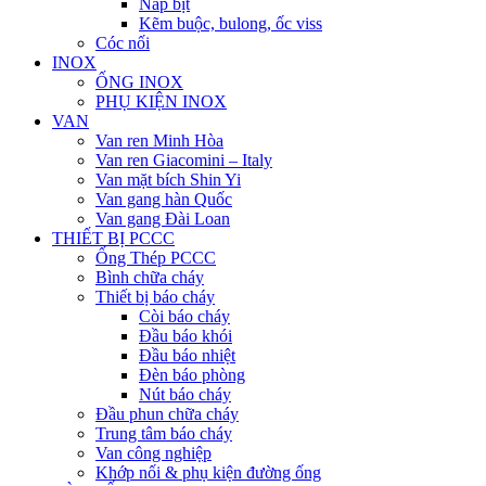
Nắp bịt
Kẽm buộc, bulong, ốc viss
Cóc nối
INOX
ỐNG INOX
PHỤ KIỆN INOX
VAN
Van ren Minh Hòa
Van ren Giacomini – Italy
Van mặt bích Shin Yi
Van gang hàn Quốc
Van gang Đài Loan
THIẾT BỊ PCCC
Ống Thép PCCC
Bình chữa cháy
Thiết bị báo cháy
Còi báo cháy
Đầu báo khói
Đầu báo nhiệt
Đèn báo phòng
Nút báo cháy
Đầu phun chữa cháy
Trung tâm báo cháy
Van công nghiệp
Khớp nối & phụ kiện đường ống