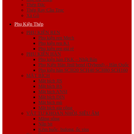
Thép Đặc
Thép Ray Cầu Trục
Xà Gồ
Phụ Kiện Thép
PHỤ KIỆN REN
Phụ kiện ren Mech
Phụ kiện ren K1
Phụ kiện ren giá rẻ
PHỤ KIỆN HÀN
Phụ kiện hàn FKK – Nhật Bản
Phụ Kiện Hàn Jinil bend (Dybend) – Hàn Quốc
Phụ kiện hàn SCH20 SCH40 SCH80 SCH160
MẶT BÍCH
Mặt bích JIS
Mặt bích BS
Mặt bích ANSI
Mặt bích DIN
Mặt bích mù
Mặt bích gia công
VẬT TƯ KHOAN NHỒI, SIÊU ÂM
Măng sông
Nắp bịt
Kẽm buộc, bulong, ốc viss