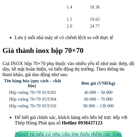
1.4
18.36
1.5
19.65
2.0
24.77
Lưu ý mỗi nhà máy sẽ có chênh lệch so với thực tế
Giá thành inox hộp 70×70
Giá INOX hộp 70×70 phụ thuộc vào nhiều yếu tố như mác thép, độ
dày, bề mặt hoàn thiện, và biến động thị trường. Theo thông tin
tham khảo, giá dao động như sau:
Tên hàng hóa (quy cách – chất
Đơn giá (VNĐ/kg)
liệu)
Hộp vuông 70×70 SUS201
40.000 – 50.000
Hộp vuông 70×70 SUS304
60.000 – 70.000
Hộp vuông 70×70 SUS316
90.000 – 130.000
Để biết giá chính xác, khách hàng nên liên hệ trực tiếp với
Thép Hùng Phát qua số
Hotline 0938437123
Ngoài ra nếu có nhu cầu tìm hiểu thêm các loại