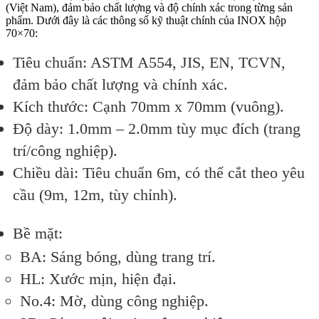
(Việt Nam), đảm bảo chất lượng và độ chính xác trong từng sản
phẩm. Dưới đây là các thông số kỹ thuật chính của INOX hộp
70×70:
Tiêu chuẩn
: ASTM A554, JIS, EN, TCVN,
đảm bảo chất lượng và chính xác.
Kích thước
: Cạnh 70mm x 70mm (vuông).
Độ dày
: 1.0mm – 2.0mm tùy mục đích (trang
trí/công nghiệp).
Chiều dài
: Tiêu chuẩn 6m, có thể cắt theo yêu
cầu (9m, 12m, tùy chỉnh).
Bề mặt
:
BA
: Sáng bóng, dùng trang trí.
HL
: Xước mịn, hiện đại.
No.4
: Mờ, dùng công nghiệp.