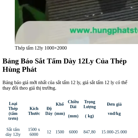
Thép tấm 12ly 1000×2000
Bảng Báo Sắt Tấm Dày 12Ly Của Thép
Hùng Phát
Bảng báo giá mới nhất của sắt tấm 12 ly, giá sắt tấm 12 ly có thể
thay đổi theo giá thị trường.
Chiều
Trọng
Loại
Khổ
Đơn giá
Dài
Lượng
Thép
Kích
Độ
(mm)
vnđ/kg
(tấm
Thước
Dày
(mm)
( kg)
trơn)
Sắt tấm
1500 x
12
1500
6000
847,80
15.000-25.000
dày 12ly
6000