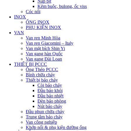
Nắp bịt
Kẽm buộc, bulong, ốc viss
Cóc nối
INOX
ỐNG INOX
PHỤ KIỆN INOX
VAN
Van ren Minh Hòa
Van ren Giacomini – Italy
Van mặt bích Shin Yi
Van gang hàn Quốc
Van gang Đài Loan
THIẾT BỊ PCCC
Ống Thép PCCC
Bình chữa cháy
Thiết bị báo cháy
Còi báo cháy
Đầu báo khói
Đầu báo nhiệt
Đèn báo phòng
Nút báo cháy
Đầu phun chữa cháy
Trung tâm báo cháy
Van công nghiệp
Khớp nối & phụ kiện đường ống