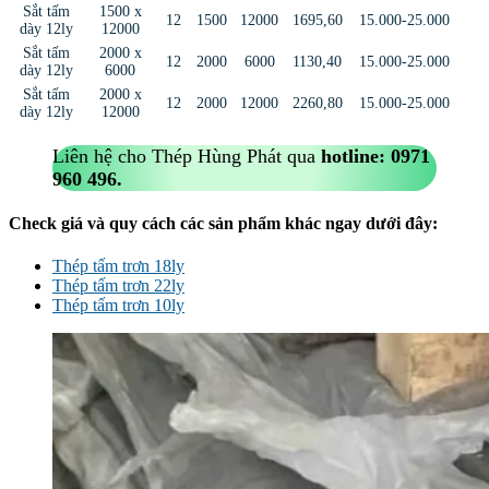
Sắt tấm
1500 x
12
1500
12000
1695,60
15.000-25.000
dày 12ly
12000
Sắt tấm
2000 x
12
2000
6000
1130,40
15.000-25.000
dày 12ly
6000
Sắt tấm
2000 x
12
2000
12000
2260,80
15.000-25.000
dày 12ly
12000
Liên hệ cho Thép Hùng Phát qua
hotline:
0971
960 496.
Check giá và quy cách các sản phẩm khác ngay dưới đây:
Thép tấm trơn 18ly
Thép tấm trơn 22ly
Thép tấm trơn 10ly