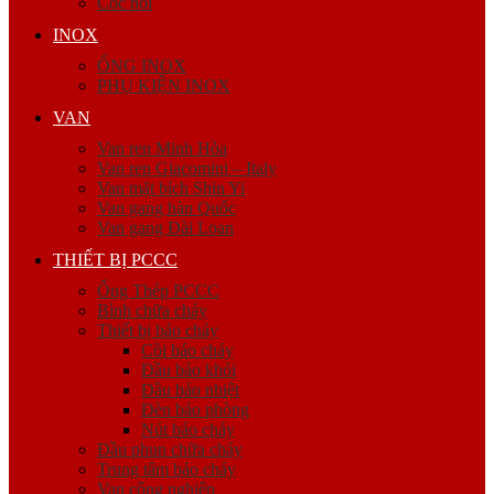
Cóc nối
INOX
ỐNG INOX
PHỤ KIỆN INOX
VAN
Van ren Minh Hòa
Van ren Giacomini – Italy
Van mặt bích Shin Yi
Van gang hàn Quốc
Van gang Đài Loan
THIẾT BỊ PCCC
Ống Thép PCCC
Bình chữa cháy
Thiết bị báo cháy
Còi báo cháy
Đầu báo khói
Đầu báo nhiệt
Đèn báo phòng
Nút báo cháy
Đầu phun chữa cháy
Trung tâm báo cháy
Van công nghiệp