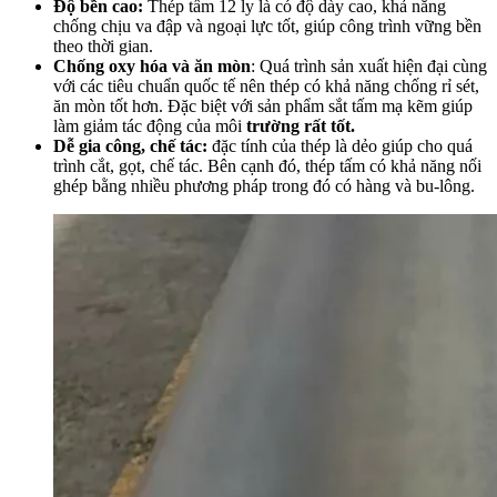
Độ bền cao:
Thép tấm 12 ly là có độ dày cao, khả năng
chống chịu va đập và ngoại lực tốt, giúp công trình vững bền
theo thời gian.
Chống oxy hóa và ăn mòn
: Quá trình sản xuất hiện đại cùng
với các tiêu chuẩn quốc tế nên thép có khả năng chống rỉ sét,
ăn mòn tốt hơn. Đặc biệt với sản phẩm sắt tấm mạ kẽm giúp
làm giảm tác động của môi
trường rất tốt.
Dễ gia công, chế tác:
đặc tính của thép là dẻo giúp cho quá
trình cắt, gọt, chế tác. Bên cạnh đó, thép tấm có khả năng nối
ghép bằng nhiều phương pháp trong đó có hàng và bu-lông.