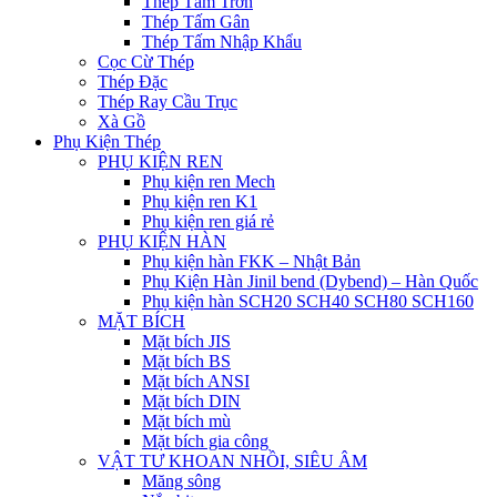
Thép Tấm Trơn
Thép Tấm Gân
Thép Tấm Nhập Khẩu
Cọc Cừ Thép
Thép Đặc
Thép Ray Cầu Trục
Xà Gồ
Phụ Kiện Thép
PHỤ KIỆN REN
Phụ kiện ren Mech
Phụ kiện ren K1
Phụ kiện ren giá rẻ
PHỤ KIỆN HÀN
Phụ kiện hàn FKK – Nhật Bản
Phụ Kiện Hàn Jinil bend (Dybend) – Hàn Quốc
Phụ kiện hàn SCH20 SCH40 SCH80 SCH160
MẶT BÍCH
Mặt bích JIS
Mặt bích BS
Mặt bích ANSI
Mặt bích DIN
Mặt bích mù
Mặt bích gia công
VẬT TƯ KHOAN NHỒI, SIÊU ÂM
Măng sông