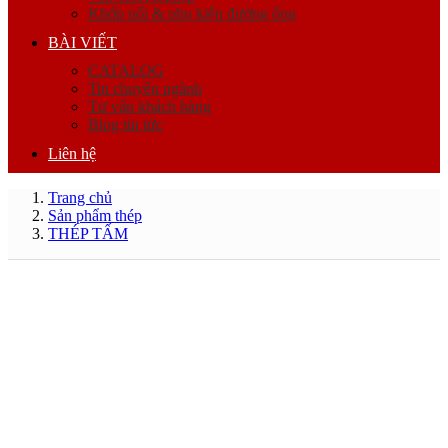
Khớp nối & phụ kiện đường ống
BÀI VIẾT
CATALOG
Tin chuyên ngành
Tư vấn khách hàng
Blog tin tức
Liên hệ
Trang chủ
Sản phẩm thép
THÉP TẤM