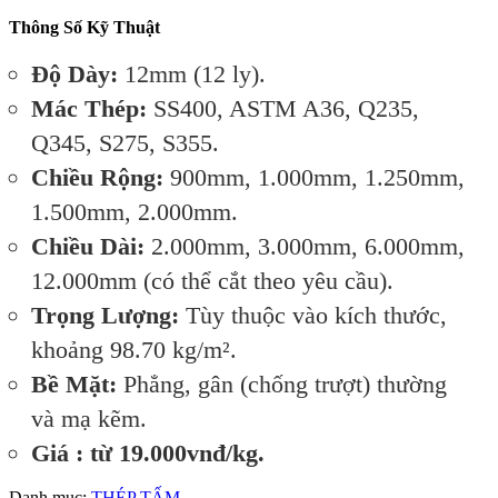
Thông Số Kỹ Thuật
Độ Dày:
12mm (12 ly).
Mác Thép:
SS400, ASTM A36, Q235,
Q345, S275, S355.
Chiều Rộng:
900mm, 1.000mm, 1.250mm,
1.500mm, 2.000mm.
Chiều Dài:
2.000mm, 3.000mm, 6.000mm,
12.000mm (có thể cắt theo yêu cầu).
Trọng Lượng:
Tùy thuộc vào kích thước,
khoảng 98.70 kg/m².
Bề Mặt:
Phẳng, gân (chống trượt) thường
và mạ kẽm.
Giá : từ 19.000vnđ/kg.
Danh mục:
THÉP TẤM