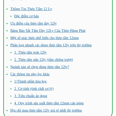
Thông Tin Thép Tấm 12 Ly
Đặc điểm cơ bản
Ưu điểm của thép tấm dày 12ly
Bảng Báo Sắt Tấm Dày 12Ly Của Thép Hùng Phát
Một số mác thép phổ biến cho thép tấm 12mm
Phân loại nhanh các dòng thép tấm 12ly trên thị trường
1. Thép tấm trơn 12ly
2. Thép tấm gân 12ly (tấm chống trượt)
Ngành nào sẽ chọn dùng thép tấm 12ly?
Các thông tin phụ lục khác
1/Thành phần hóa học
2. Cơ tính (tính chất cơ lý)
3. Tiêu chuẩn áp dụng
4. Quy trình sản xuất thép tấm 12mm cán nóng
Địa chỉ mua thép tấm 12ly giá rẻ nhất thị trường