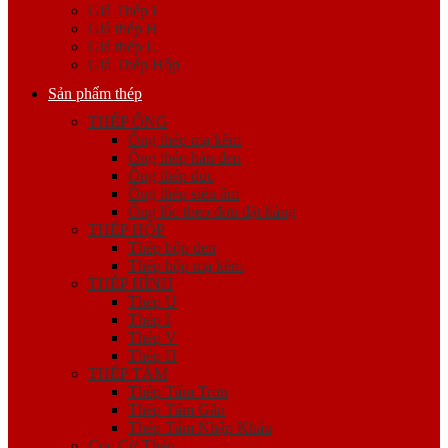
Giá Thép I
Giá thép H
Giá thép U
Giá Thép Hộp
Sản phẩm thép
THÉP ỐNG
Ống thép mạ kẽm
Ống thép hàn đen
Ống thép đúc
Ống thép siêu âm
Ống lốc theo đơn đặt hàng
THÉP HỘP
Thép hộp đen
Thép hộp mạ kẽm
THÉP HÌNH
Thép U
Thép I
Thép V
Thép H
THÉP TẤM
Thép Tấm Trơn
Thép Tấm Gân
Thép Tấm Nhập Khẩu
Cọc Cừ Thép