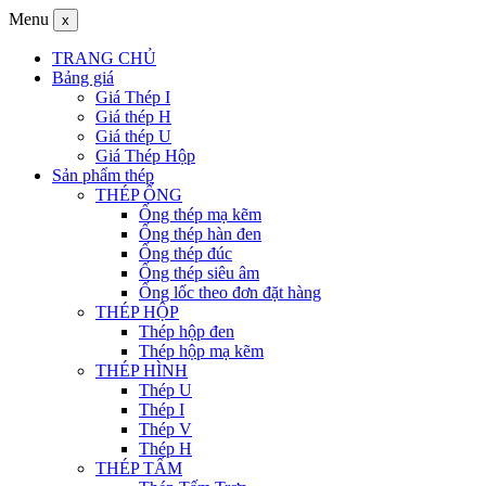
Menu
x
TRANG CHỦ
Bảng giá
Giá Thép I
Giá thép H
Giá thép U
Giá Thép Hộp
Sản phẩm thép
THÉP ỐNG
Ống thép mạ kẽm
Ống thép hàn đen
Ống thép đúc
Ống thép siêu âm
Ống lốc theo đơn đặt hàng
THÉP HỘP
Thép hộp đen
Thép hộp mạ kẽm
THÉP HÌNH
Thép U
Thép I
Thép V
Thép H
THÉP TẤM