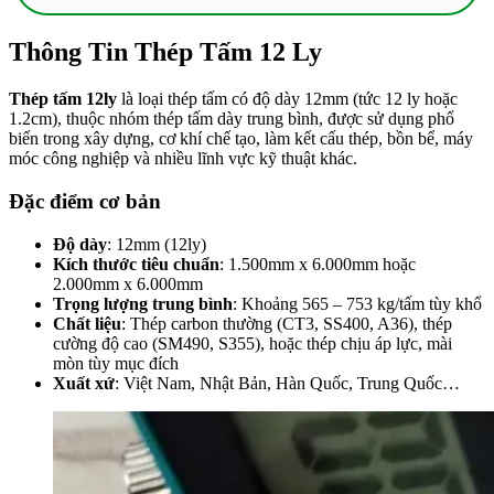
Thông Tin Thép Tấm 12 Ly
Thép tấm 12ly
là loại thép tấm có độ dày 12mm (tức 12 ly hoặc
1.2cm), thuộc nhóm thép tấm dày trung bình, được sử dụng phổ
biến trong xây dựng, cơ khí chế tạo, làm kết cấu thép, bồn bể, máy
móc công nghiệp và nhiều lĩnh vực kỹ thuật khác.
Đặc điểm cơ bản
Độ dày
: 12mm (12ly)
Kích thước tiêu chuẩn
: 1.500mm x 6.000mm hoặc
2.000mm x 6.000mm
Trọng lượng trung bình
: Khoảng 565 – 753 kg/tấm tùy khổ
Chất liệu
: Thép carbon thường (CT3, SS400, A36), thép
cường độ cao (SM490, S355), hoặc thép chịu áp lực, mài
mòn tùy mục đích
Xuất xứ
: Việt Nam, Nhật Bản, Hàn Quốc, Trung Quốc…