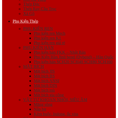
Thép Đặc
Thép Ray Cầu Trục
Xà Gồ
Phụ Kiện Thép
PHỤ KIỆN REN
Phụ kiện ren Mech
Phụ kiện ren K1
Phụ kiện ren giá rẻ
PHỤ KIỆN HÀN
Phụ kiện hàn FKK – Nhật Bản
Phụ Kiện Hàn Jinil bend (Dybend) – Hàn Quốc
Phụ kiện hàn SCH20 SCH40 SCH80 SCH160
MẶT BÍCH
Mặt bích JIS
Mặt bích BS
Mặt bích ANSI
Mặt bích DIN
Mặt bích mù
Mặt bích gia công
VẬT TƯ KHOAN NHỒI, SIÊU ÂM
Măng sông
Nắp bịt
Kẽm buộc, bulong, ốc viss