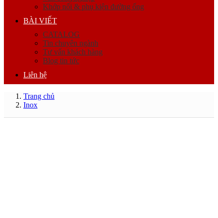
Khớp nối & phụ kiện đường ống
BÀI VIẾT
CATALOG
Tin chuyên ngành
Tư vấn khách hàng
Blog tin tức
Liên hệ
Trang chủ
Inox