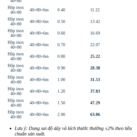
40×80
Hộp inox
40×80×6m
0.40
11.22
40×80
Hộp inox
40×80×6m
0.50
13.42
40×80
Hộp inox
40×80×6m
0.60
16.69
40×80
Hộp inox
40×80×6m
0.70
22.07
40×80
Hộp inox
40×80×6m
0.80
25.22
40×80
Hộp inox
40×80×6m
0.90
28.38
40×80
Hộp inox
40×80×6m
1.00
31.53
40×80
Hộp inox
40×80×6m
1.20
37.83
40×80
Hộp inox
40×80×6m
1.50
47.29
40×80
Hộp inox
40×80×6m
2.00
63.06
40×80
Lưu ý: Dung sai độ dày và kích thước thường ±2% theo tiêu
chuẩn sản xuất.