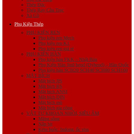
Thép Đặc
Thép Ray Cầu Trục
Xà Gồ
Phụ Kiện Thép
PHỤ KIỆN REN
Phụ kiện ren Mech
Phụ kiện ren K1
Phụ kiện ren giá rẻ
PHỤ KIỆN HÀN
Phụ kiện hàn FKK – Nhật Bản
Phụ Kiện Hàn Jinil bend (Dybend) – Hàn Quốc
Phụ kiện hàn SCH20 SCH40 SCH80 SCH160
MẶT BÍCH
Mặt bích JIS
Mặt bích BS
Mặt bích ANSI
Mặt bích DIN
Mặt bích mù
Mặt bích gia công
VẬT TƯ KHOAN NHỒI, SIÊU ÂM
Măng sông
Nắp bịt
Kẽm buộc, bulong, ốc viss