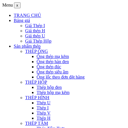
Menu
x
TRANG CHỦ
Bảng giá
Giá Thép I
Giá thép H
Giá thép U
Giá Thép Hộp
Sản phẩm thép
THÉP ỐNG
Ống thép mạ kẽm
Ống thép hàn đen
Ống thép đúc
Ống thép siêu âm
Ống lốc theo đơn đặt hàng
THÉP HỘP
Thép hộp đen
Thép hộp mạ kẽm
THÉP HÌNH
Thép U
Thép I
Thép V
Thép H
THÉP TẤM