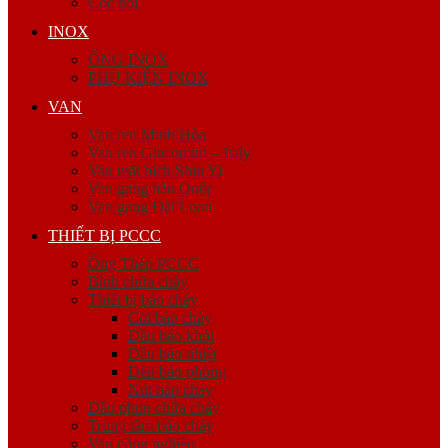
Cóc nối
INOX
ỐNG INOX
PHỤ KIỆN INOX
VAN
Van ren Minh Hòa
Van ren Giacomini – Italy
Van mặt bích Shin Yi
Van gang hàn Quốc
Van gang Đài Loan
THIẾT BỊ PCCC
Ống Thép PCCC
Bình chữa cháy
Thiết bị báo cháy
Còi báo cháy
Đầu báo khói
Đầu báo nhiệt
Đèn báo phòng
Nút báo cháy
Đầu phun chữa cháy
Trung tâm báo cháy
Van công nghiệp