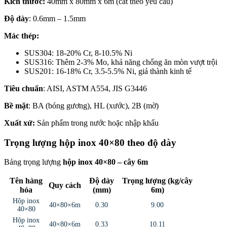
Kích thước:
40mm x 80mm x 6m (cắt theo yêu cầu)
Độ dày
: 0.6mm – 1.5mm
Mác thép:
SUS304: 18-20% Cr, 8-10.5% Ni
SUS316: Thêm 2-3% Mo, khả năng chống ăn mòn vượt trội
SUS201: 16-18% Cr, 3.5-5.5% Ni, giá thành kinh tế
Tiêu chuẩn
: AISI, ASTM A554, JIS G3446
Bề mặt
: BA (bóng gương), HL (xước), 2B (mờ)
Xuất xứ:
Sản phẩm trong nước hoặc nhập khẩu
Trọng lượng hộp inox 40×80 theo độ dày
Bảng trọng lượng
hộp inox 40×80 – cây 6m
Tên hàng
Độ dày
Trọng lượng (kg/cây
Quy cách
hóa
(mm)
6m)
Hộp inox
40×80×6m
0.30
9.00
40×80
Hộp inox
40×80×6m
0.33
10.11