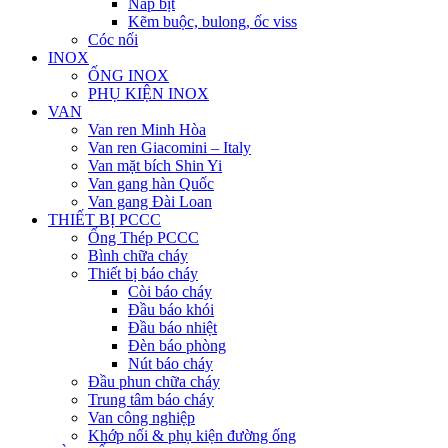
Nắp bịt
Kẽm buộc, bulong, ốc viss
Cóc nối
INOX
ỐNG INOX
PHỤ KIỆN INOX
VAN
Van ren Minh Hòa
Van ren Giacomini – Italy
Van mặt bích Shin Yi
Van gang hàn Quốc
Van gang Đài Loan
THIẾT BỊ PCCC
Ống Thép PCCC
Bình chữa cháy
Thiết bị báo cháy
Còi báo cháy
Đầu báo khói
Đầu báo nhiệt
Đèn báo phòng
Nút báo cháy
Đầu phun chữa cháy
Trung tâm báo cháy
Van công nghiệp
Khớp nối & phụ kiện đường ống