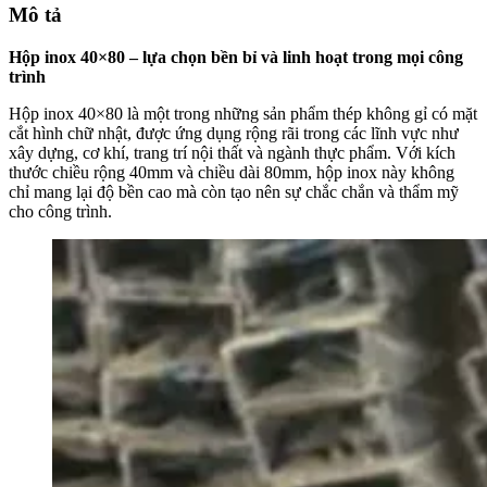
Mô tả
Hộp inox 40×80 – lựa chọn bền bỉ và linh hoạt trong mọi công
trình
Hộp inox 40×80 là một trong những sản phẩm thép không gỉ có mặt
cắt hình chữ nhật, được ứng dụng rộng rãi trong các lĩnh vực như
xây dựng, cơ khí, trang trí nội thất và ngành thực phẩm. Với kích
thước chiều rộng 40mm và chiều dài 80mm, hộp inox này không
chỉ mang lại độ bền cao mà còn tạo nên sự chắc chắn và thẩm mỹ
cho công trình.