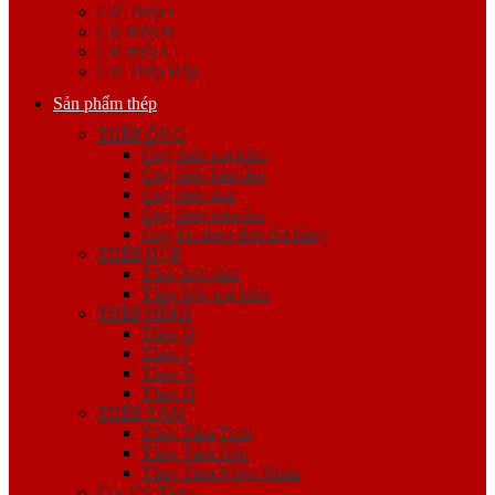
Giá Thép I
Giá thép H
Giá thép U
Giá Thép Hộp
Sản phẩm thép
THÉP ỐNG
Ống thép mạ kẽm
Ống thép hàn đen
Ống thép đúc
Ống thép siêu âm
Ống lốc theo đơn đặt hàng
THÉP HỘP
Thép hộp đen
Thép hộp mạ kẽm
THÉP HÌNH
Thép U
Thép I
Thép V
Thép H
THÉP TẤM
Thép Tấm Trơn
Thép Tấm Gân
Thép Tấm Nhập Khẩu
Cọc Cừ Thép