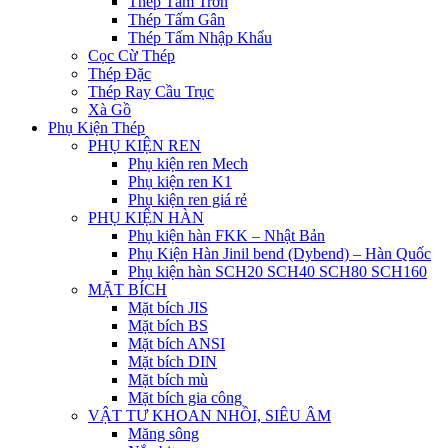
Thép Tấm Trơn
Thép Tấm Gân
Thép Tấm Nhập Khẩu
Cọc Cừ Thép
Thép Đặc
Thép Ray Cầu Trục
Xà Gồ
Phụ Kiện Thép
PHỤ KIỆN REN
Phụ kiện ren Mech
Phụ kiện ren K1
Phụ kiện ren giá rẻ
PHỤ KIỆN HÀN
Phụ kiện hàn FKK – Nhật Bản
Phụ Kiện Hàn Jinil bend (Dybend) – Hàn Quốc
Phụ kiện hàn SCH20 SCH40 SCH80 SCH160
MẶT BÍCH
Mặt bích JIS
Mặt bích BS
Mặt bích ANSI
Mặt bích DIN
Mặt bích mù
Mặt bích gia công
VẬT TƯ KHOAN NHỒI, SIÊU ÂM
Măng sông