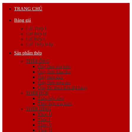
TRANG CHỦ
Bảng giá
Giá Thép I
Giá thép H
Giá thép U
Giá Thép Hộp
Sản phẩm thép
THÉP ỐNG
Ống thép mạ kẽm
Ống thép hàn đen
Ống thép đúc
Ống thép siêu âm
Ống lốc theo đơn đặt hàng
THÉP HỘP
Thép hộp đen
Thép hộp mạ kẽm
THÉP HÌNH
Thép U
Thép I
Thép V
Thép H