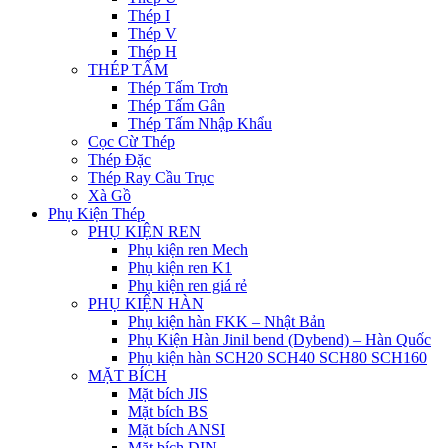
Thép I
Thép V
Thép H
THÉP TẤM
Thép Tấm Trơn
Thép Tấm Gân
Thép Tấm Nhập Khẩu
Cọc Cừ Thép
Thép Đặc
Thép Ray Cầu Trục
Xà Gồ
Phụ Kiện Thép
PHỤ KIỆN REN
Phụ kiện ren Mech
Phụ kiện ren K1
Phụ kiện ren giá rẻ
PHỤ KIỆN HÀN
Phụ kiện hàn FKK – Nhật Bản
Phụ Kiện Hàn Jinil bend (Dybend) – Hàn Quốc
Phụ kiện hàn SCH20 SCH40 SCH80 SCH160
MẶT BÍCH
Mặt bích JIS
Mặt bích BS
Mặt bích ANSI
Mặt bích DIN