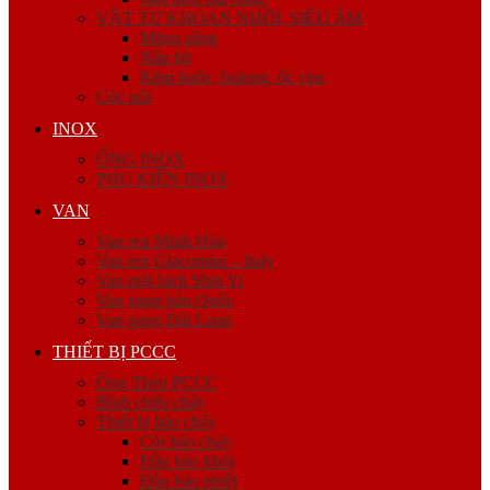
VẬT TƯ KHOAN NHỒI, SIÊU ÂM
Măng sông
Nắp bịt
Kẽm buộc, bulong, ốc viss
Cóc nối
INOX
ỐNG INOX
PHỤ KIỆN INOX
VAN
Van ren Minh Hòa
Van ren Giacomini – Italy
Van mặt bích Shin Yi
Van gang hàn Quốc
Van gang Đài Loan
THIẾT BỊ PCCC
Ống Thép PCCC
Bình chữa cháy
Thiết bị báo cháy
Còi báo cháy
Đầu báo khói
Đầu báo nhiệt