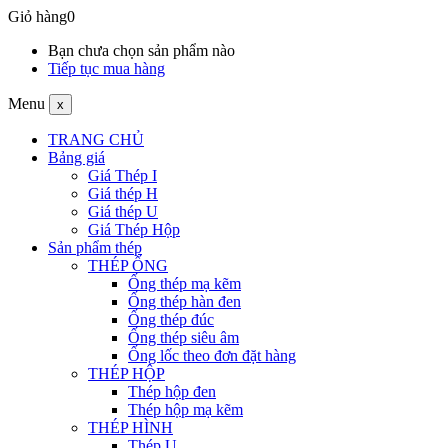
Giỏ hàng
0
Bạn chưa chọn sản phẩm nào
Tiếp tục mua hàng
Menu
x
TRANG CHỦ
Bảng giá
Giá Thép I
Giá thép H
Giá thép U
Giá Thép Hộp
Sản phẩm thép
THÉP ỐNG
Ống thép mạ kẽm
Ống thép hàn đen
Ống thép đúc
Ống thép siêu âm
Ống lốc theo đơn đặt hàng
THÉP HỘP
Thép hộp đen
Thép hộp mạ kẽm
THÉP HÌNH
Thép U