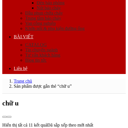
Đèn báo phòng
Nút báo cháy
Đầu phun chữa cháy
Trung tâm báo cháy
Van công nghiệp
Khớp nối & phụ kiện đường ống
BÀI VIẾT
CATALOG
Tin chuyên ngành
Tư vấn khách hàng
Blog tin tức
Liên hệ
Trang chủ
Sản phẩm được gắn thẻ “chữ u”
chữ u
Hiển thị tất cả 11 kết quả
Đã sắp xếp theo mới nhất