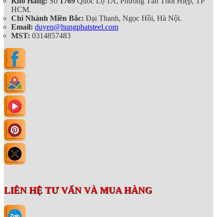
Kho Hàng:
Số
1769
Quốc Lộ 1A, Phường Tân Thới Hiệp, TP
HCM.
Chi Nhánh Miền Bắc:
Đại Thanh, Ngọc Hồi, Hà Nội.
Email:
duyen@hungphatsteel.com
MST:
0314857483
LIÊN HỆ TƯ VẤN VÀ MUA HÀNG