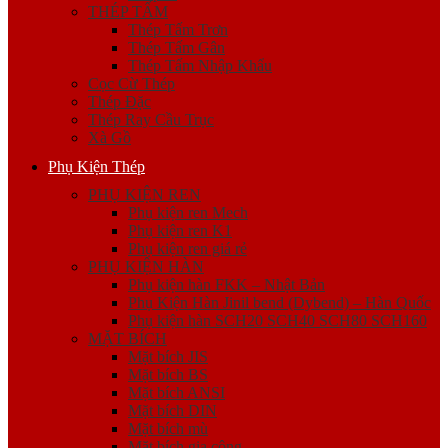
THÉP TẤM
Thép Tấm Trơn
Thép Tấm Gân
Thép Tấm Nhập Khẩu
Cọc Cừ Thép
Thép Đặc
Thép Ray Cầu Trục
Xà Gồ
Phụ Kiện Thép
PHỤ KIỆN REN
Phụ kiện ren Mech
Phụ kiện ren K1
Phụ kiện ren giá rẻ
PHỤ KIỆN HÀN
Phụ kiện hàn FKK – Nhật Bản
Phụ Kiện Hàn Jinil bend (Dybend) – Hàn Quốc
Phụ kiện hàn SCH20 SCH40 SCH80 SCH160
MẶT BÍCH
Mặt bích JIS
Mặt bích BS
Mặt bích ANSI
Mặt bích DIN
Mặt bích mù
Mặt bích gia công