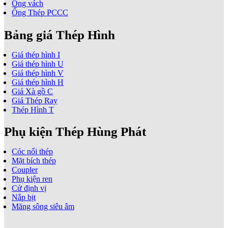
Ống vách
Ống Thép PCCC
Bảng giá Thép Hình
Giá thép hình I
Giá thép hình U
Giá thép hình V
Giá thép hình H
Giá Xà gồ C
Giá Thép Ray
Thép Hình T
Phụ kiện Thép Hùng Phát
Cóc nối thép
Mặt bích thép
Coupler
Phụ kiện ren
Cử định vị
Nắp bịt
Măng sông siêu âm