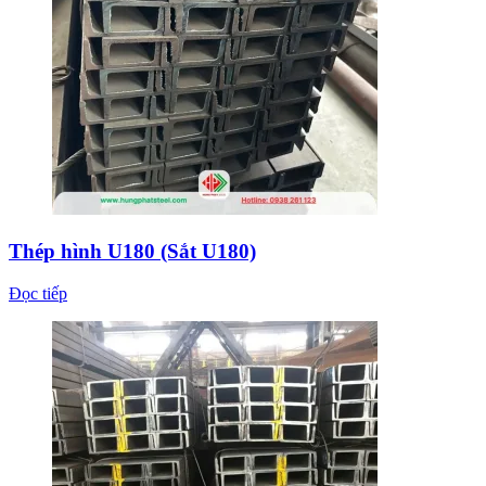
Thép hình U180 (Sắt U180)
Đọc tiếp