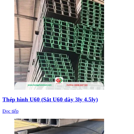
Thép hình U60 (Sắt U60 dày 3ly 4.5ly)
Đọc tiếp