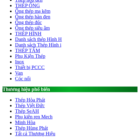
THÉP ỐNG
Ống thép mạ kẽm
Ống thép hàn đen
Ống thép đúc
Ống thép siêu âm
THÉP HÌNH
Danh sách thép Hình H
Danh sách Thép Hình i
THÉP TẤM
Phụ Kiện Thép
Inox
Thiết bị PCCC
Van
Cóc nối
Thương hiệu phổ biến
Thép Hòa Phát
Thép Việt Đức
Thép SeAH
Phụ kiên ren Mech
Minh Hòa
Thép Hùng Phát
Tất cả Thương Hiệu