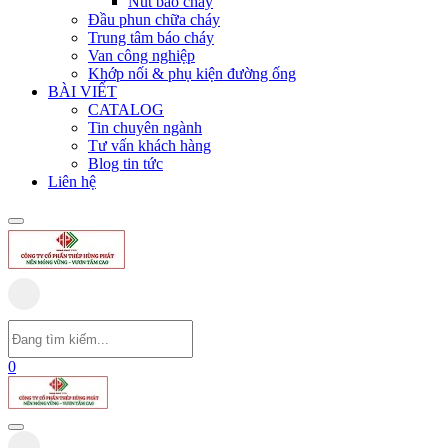
Nút báo cháy
Đầu phun chữa cháy
Trung tâm báo cháy
Van công nghiệp
Khớp nối & phụ kiện đường ống
BÀI VIẾT
CATALOG
Tin chuyên ngành
Tư vấn khách hàng
Blog tin tức
Liên hệ
0