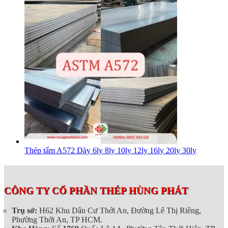
Thép tấm A572 Dày 6ly 8ly 10ly 12ly 16ly 20ly 30ly
CÔNG TY CỔ PHẦN THÉP HÙNG PHÁT
Trụ sở:
H62 Khu Dân Cư Thới An, Đường Lê Thị Riêng,
Phường Thới An, TP HCM.