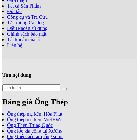
Giới thiệu
Tất cả Sản Phẩm
Đối tác
Công cụ và Tra Cứu
Tải xuống Catalog
Điều khoản sử dụng
Chính sách bảo mật
Tài khoản của tôi
Liên hệ
Tìm nội dung
Bảng giá Ống Thép
Ống thép mạ kẽm Hòa Phát
Ống thép mạ kẽm Việt Đức
Ống Thép Trung Quốc
Ống lốc gia công tại Xưởng
Ống thép siêu âm, ống sonic