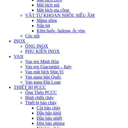
Mặt bích mù
Mặt bích gia công
VẬT TƯ KHOAN NHỒI, SIÊU ÂM
Măng sông
Nắp bịt
Kẽm buộc, bulong, ốc viss
Cóc nối
INOX
ỐNG INOX
PHỤ KIỆN INOX
VAN
Van ren Minh Hòa
Van ren Giacomini – Italy
Van mặt bích Shin Yi
Van gang hàn Quốc
Van gang Đài Loan
THIẾT BỊ PCCC
Ống Thép PCCC
Bình chữa cháy
Thiết bị báo cháy
Còi báo cháy
Đầu báo khói
Đầu báo nhiệt
Đèn báo phòng