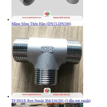
Măng Sông Thép Hàn (DN15-DN100)
Tê INOX Ren Ngoài 304/316/201 (3 đầu ren ngoài)