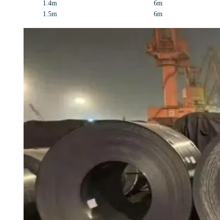
1.4m
6m
1.5m
6m