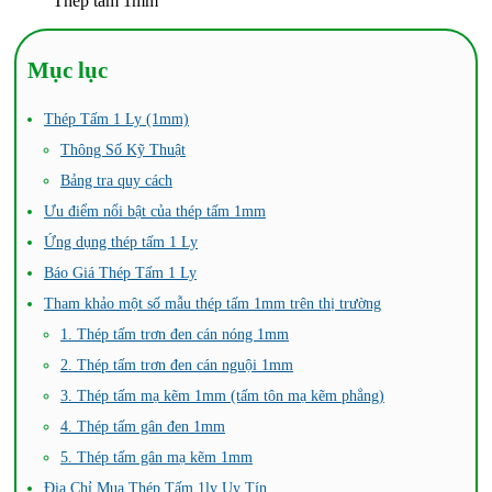
Thép tấm 1mm
Mục lục
Thép Tấm 1 Ly (1mm)
Thông Số Kỹ Thuật
Bảng tra quy cách
Ưu điểm nổi bật của thép tấm 1mm
Ứng dụng thép tấm 1 Ly
Báo Giá Thép Tấm 1 Ly
Tham khảo một số mẫu thép tấm 1mm trên thị trường
1. Thép tấm trơn đen cán nóng 1mm
2. Thép tấm trơn đen cán nguội 1mm
3. Thép tấm mạ kẽm 1mm (tấm tôn mạ kẽm phẳng)
4. Thép tấm gân đen 1mm
5. Thép tấm gân mạ kẽm 1mm
Địa Chỉ Mua Thép Tấm 1ly Uy Tín