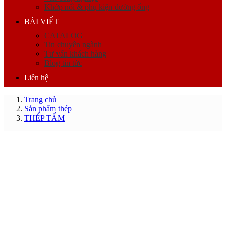
Khớp nối & phụ kiện đường ống
BÀI VIẾT
CATALOG
Tin chuyên ngành
Tư vấn khách hàng
Blog tin tức
Liên hệ
Trang chủ
Sản phẩm thép
THÉP TẤM