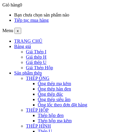
Giỏ hàng
0
Bạn chưa chọn sản phẩm nào
Tiếp tục mua hàng
Menu
x
TRANG CHỦ
Bảng giá
Giá Thép I
Giá thép H
Giá thép U
Giá Thép Hộp
Sản phẩm thép
THÉP ỐNG
Ống thép mạ kẽm
Ống thép hàn đen
Ống thép đúc
Ống thép siêu âm
Ống lốc theo đơn đặt hàng
THÉP HỘP
Thép hộp đen
Thép hộp mạ kẽm
THÉP HÌNH
Thép U