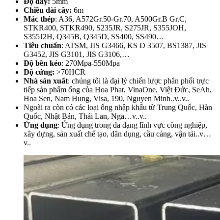
Độ dày:
5mm
Chiều dài cây:
6m
Mác thép
: A36, A572Gr.50-Gr.70, A500Gr.B Gr.C,
STKR400, STKR490, S235JR, S275JR, S355JOH,
S355J2H, Q345B, Q345D, SS400, SS490…
Tiêu chuẩn
: ATSM, JIS G3466, KS D 3507, BS1387, JIS
G3452, JIS G3101, JIS G3106,…
Độ bền kéo
: 270Mpa-550Mpa
Độ cứng:
>70HCR
Nhà sản xuất
: chúng tôi là đại lý chiến lược phân phối trực
tiếp sản phẩm ống của Hoa Phat, VinaOne, Việt Đức, SeAh,
Hoa Sen, Nam Hung, Visa, 190, Nguyen Minh..v..v..
Ngoài ra còn có các loại ống nhập khẩu từ Trung Quốc, Hàn
Quốc, Nhật Bản, Thái Lan, Nga…v..v..
Ứng dụng
: Ứng dụng trong đa dạng lĩnh vực công nghiệp,
xây dựng, sản xuất chế tạo, dân dụng, cầu cảng, vận tải..v…
v..