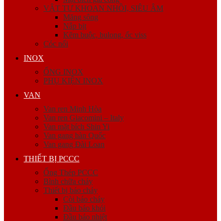
VẬT TƯ KHOAN NHỒI, SIÊU ÂM
Măng sông
Nắp bịt
Kẽm buộc, bulong, ốc viss
Cóc nối
INOX
ỐNG INOX
PHỤ KIỆN INOX
VAN
Van ren Minh Hòa
Van ren Giacomini – Italy
Van mặt bích Shin Yi
Van gang hàn Quốc
Van gang Đài Loan
THIẾT BỊ PCCC
Ống Thép PCCC
Bình chữa cháy
Thiết bị báo cháy
Còi báo cháy
Đầu báo khói
Đầu báo nhiệt