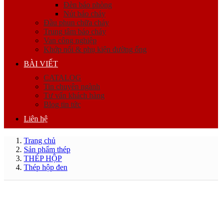
Đèn báo phòng
Nút báo cháy
Đầu phun chữa cháy
Trung tâm báo cháy
Van công nghiệp
Khớp nối & phụ kiện đường ống
BÀI VIẾT
CATALOG
Tin chuyên ngành
Tư vấn khách hàng
Blog tin tức
Liên hệ
Trang chủ
Sản phẩm thép
THÉP HỘP
Thép hộp đen