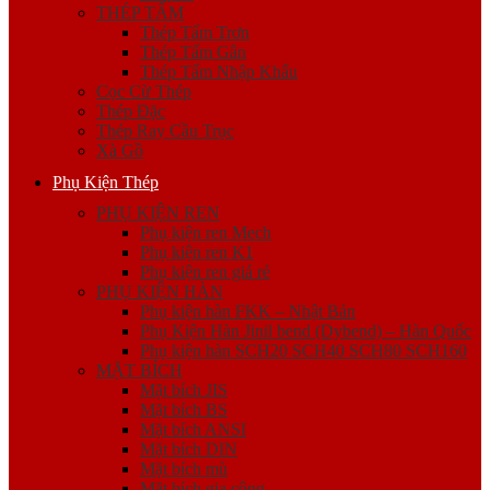
THÉP TẤM
Thép Tấm Trơn
Thép Tấm Gân
Thép Tấm Nhập Khẩu
Cọc Cừ Thép
Thép Đặc
Thép Ray Cầu Trục
Xà Gồ
Phụ Kiện Thép
PHỤ KIỆN REN
Phụ kiện ren Mech
Phụ kiện ren K1
Phụ kiện ren giá rẻ
PHỤ KIỆN HÀN
Phụ kiện hàn FKK – Nhật Bản
Phụ Kiện Hàn Jinil bend (Dybend) – Hàn Quốc
Phụ kiện hàn SCH20 SCH40 SCH80 SCH160
MẶT BÍCH
Mặt bích JIS
Mặt bích BS
Mặt bích ANSI
Mặt bích DIN
Mặt bích mù
Mặt bích gia công