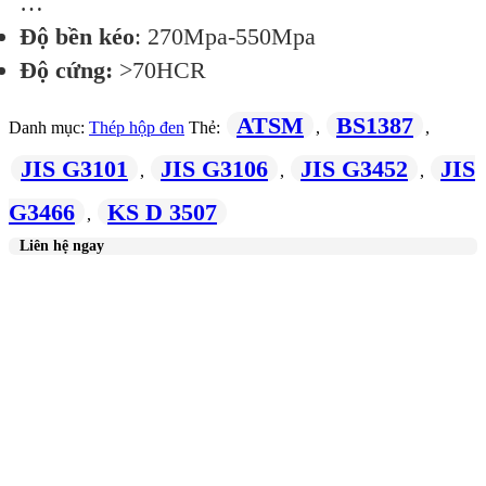
…
Độ bền kéo
: 270Mpa-550Mpa
Độ cứng:
>70HCR
ATSM
BS1387
Danh mục:
Thép hộp đen
Thẻ:
,
,
JIS G3101
JIS G3106
JIS G3452
JIS
,
,
,
G3466
KS D 3507
,
Liên hệ ngay