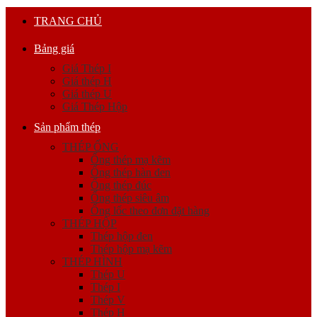
TRANG CHỦ
Bảng giá
Giá Thép I
Giá thép H
Giá thép U
Giá Thép Hộp
Sản phẩm thép
THÉP ỐNG
Ống thép mạ kẽm
Ống thép hàn đen
Ống thép đúc
Ống thép siêu âm
Ống lốc theo đơn đặt hàng
THÉP HỘP
Thép hộp đen
Thép hộp mạ kẽm
THÉP HÌNH
Thép U
Thép I
Thép V
Thép H