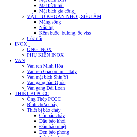
Mặt bích mù
Mặt bích gia công
VẬT TƯ KHOAN NHỒI, SIÊU ÂM
Măng sông
Nắp bịt
Kẽm buộc, bulong, ốc viss
Cóc nối
INOX
ỐNG INOX
PHỤ KIỆN INOX
VAN
Van ren Minh Hòa
Van ren Giacomini – Italy
Van mặt bích Shin Yi
Van gang hàn Quốc
Van gang Đài Loan
THIẾT BỊ PCCC
Ống Thép PCCC
Bình chữa cháy
Thiết bị báo cháy
Còi báo cháy
Đầu báo khói
Đầu báo nhiệt
Đèn báo phòng