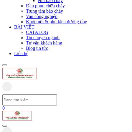
Nút báo cháy
Đầu phun chữa cháy
Trung tâm báo cháy
Van công nghiệp
Khớp nối & phụ kiện đường ống
BÀI VIẾT
CATALOG
Tin chuyên ngành
Tư vấn khách hàng
Blog tin tức
Liên hệ
0