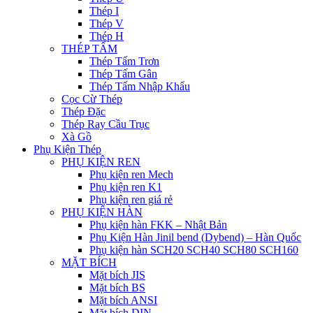
Thép I
Thép V
Thép H
THÉP TẤM
Thép Tấm Trơn
Thép Tấm Gân
Thép Tấm Nhập Khẩu
Cọc Cừ Thép
Thép Đặc
Thép Ray Cầu Trục
Xà Gồ
Phụ Kiện Thép
PHỤ KIỆN REN
Phụ kiện ren Mech
Phụ kiện ren K1
Phụ kiện ren giá rẻ
PHỤ KIỆN HÀN
Phụ kiện hàn FKK – Nhật Bản
Phụ Kiện Hàn Jinil bend (Dybend) – Hàn Quốc
Phụ kiện hàn SCH20 SCH40 SCH80 SCH160
MẶT BÍCH
Mặt bích JIS
Mặt bích BS
Mặt bích ANSI
Mặt bích DIN