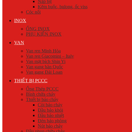
Nắp bịt
Kẽm buộc, bulong, ốc viss
Cóc nối
INOX
ỐNG INOX
PHỤ KIỆN INOX
VAN
Van ren Minh Hòa
Van ren Giacomini – Italy
Van mặt bích Shin Yi
Van gang hàn Quốc
Van gang Đài Loan
THIẾT BỊ PCCC
Ống Thép PCCC
Bình chữa cháy
Thiết bị báo cháy
Còi báo cháy
Đầu báo khói
Đầu báo nhiệt
Đèn báo phòng
Nút báo cháy
Đầu phun chữa cháy