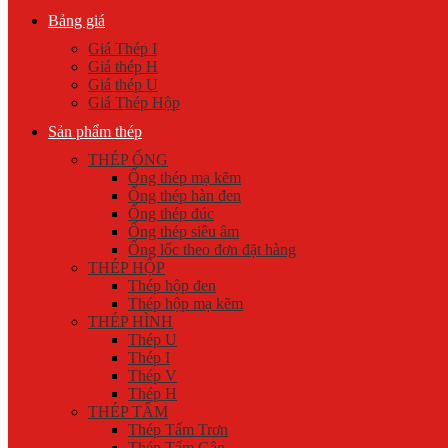
Bảng giá
Giá Thép I
Giá thép H
Giá thép U
Giá Thép Hộp
Sản phẩm thép
THÉP ỐNG
Ống thép mạ kẽm
Ống thép hàn đen
Ống thép đúc
Ống thép siêu âm
Ống lốc theo đơn đặt hàng
THÉP HỘP
Thép hộp đen
Thép hộp mạ kẽm
THÉP HÌNH
Thép U
Thép I
Thép V
Thép H
THÉP TẤM
Thép Tấm Trơn
Thép Tấm Gân