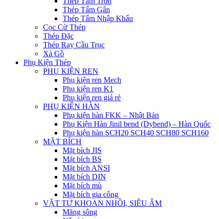
Thép Tấm Trơn
Thép Tấm Gân
Thép Tấm Nhập Khẩu
Cọc Cừ Thép
Thép Đặc
Thép Ray Cầu Trục
Xà Gồ
Phụ Kiện Thép
PHỤ KIỆN REN
Phụ kiện ren Mech
Phụ kiện ren K1
Phụ kiện ren giá rẻ
PHỤ KIỆN HÀN
Phụ kiện hàn FKK – Nhật Bản
Phụ Kiện Hàn Jinil bend (Dybend) – Hàn Quốc
Phụ kiện hàn SCH20 SCH40 SCH80 SCH160
MẶT BÍCH
Mặt bích JIS
Mặt bích BS
Mặt bích ANSI
Mặt bích DIN
Mặt bích mù
Mặt bích gia công
VẬT TƯ KHOAN NHỒI, SIÊU ÂM
Măng sông