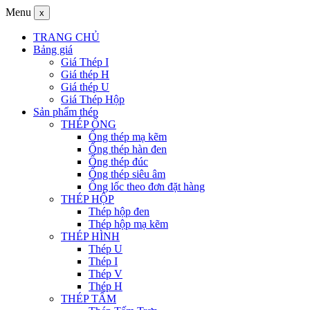
Menu
x
TRANG CHỦ
Bảng giá
Giá Thép I
Giá thép H
Giá thép U
Giá Thép Hộp
Sản phẩm thép
THÉP ỐNG
Ống thép mạ kẽm
Ống thép hàn đen
Ống thép đúc
Ống thép siêu âm
Ống lốc theo đơn đặt hàng
THÉP HỘP
Thép hộp đen
Thép hộp mạ kẽm
THÉP HÌNH
Thép U
Thép I
Thép V
Thép H
THÉP TẤM