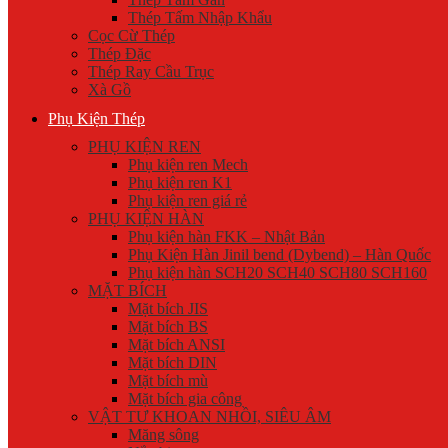
Thép Tấm Nhập Khẩu
Cọc Cừ Thép
Thép Đặc
Thép Ray Cầu Trục
Xà Gồ
Phụ Kiện Thép
PHỤ KIỆN REN
Phụ kiện ren Mech
Phụ kiện ren K1
Phụ kiện ren giá rẻ
PHỤ KIỆN HÀN
Phụ kiện hàn FKK – Nhật Bản
Phụ Kiện Hàn Jinil bend (Dybend) – Hàn Quốc
Phụ kiện hàn SCH20 SCH40 SCH80 SCH160
MẶT BÍCH
Mặt bích JIS
Mặt bích BS
Mặt bích ANSI
Mặt bích DIN
Mặt bích mù
Mặt bích gia công
VẬT TƯ KHOAN NHỒI, SIÊU ÂM
Măng sông