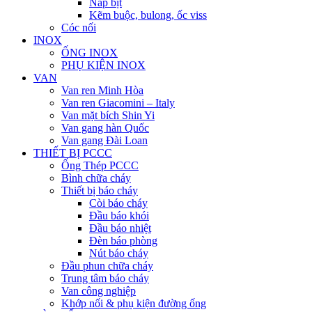
Nắp bịt
Kẽm buộc, bulong, ốc viss
Cóc nối
INOX
ỐNG INOX
PHỤ KIỆN INOX
VAN
Van ren Minh Hòa
Van ren Giacomini – Italy
Van mặt bích Shin Yi
Van gang hàn Quốc
Van gang Đài Loan
THIẾT BỊ PCCC
Ống Thép PCCC
Bình chữa cháy
Thiết bị báo cháy
Còi báo cháy
Đầu báo khói
Đầu báo nhiệt
Đèn báo phòng
Nút báo cháy
Đầu phun chữa cháy
Trung tâm báo cháy
Van công nghiệp
Khớp nối & phụ kiện đường ống