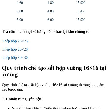
1.60
1.80
15.909
2.00
4.80
15.455
5.00
6.00
15.909
Tra cứu thêm một số hàng hóa khác tại kho chúng tôi
Thép hộp 25×25
Thép hộp 20×20
Thép hộp 30×30
Quy trình chế tạo sắt hộp vuông 16×16 tại
xưởng
Quy trình chế tạo sắt hộp vuông 16×16 tại xưởng thường bao gồm
các bước sau:
1. Chuẩn bị nguyên liệu
Nguyên liệu chính
: Cuộn thép carbon hoặc thép không gỉ