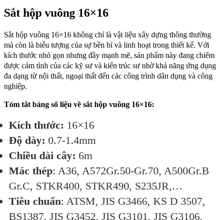
Sắt hộp vuông 16×16
Sắt hộp vuông 16×16 không chỉ là vật liệu xây dựng thông thường
mà còn là biểu tượng của sự bền bỉ và linh hoạt trong thiết kế. Với
kích thước nhỏ gọn nhưng đầy mạnh mẽ, sản phẩm này đang chiếm
được cảm tình của các kỹ sư và kiến trúc sư nhờ khả năng ứng dụng
đa dạng từ nội thất, ngoại thất đến các công trình dân dụng và công
nghiệp.
Tóm tắt bảng số liệu về sắt hộp vuông 16×16:
Kích thước:
16×16
Độ dày:
0.7-1.4mm
Chiều dài cây:
6m
Mác thép
: A36, A572Gr.50-Gr.70, A500Gr.B
Gr.C, STKR400, STKR490, S235JR,…
Tiêu chuẩn
: ATSM, JIS G3466, KS D 3507,
BS1387, JIS G3452, JIS G3101, JIS G3106,