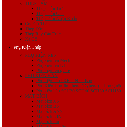
THÉP TẤM
Thép Tấm Trơn
Thép Tấm Gân
Thép Tấm Nhập Khẩu
Cọc Cừ Thép
Thép Đặc
Thép Ray Cầu Trục
Xà Gồ
Phụ Kiện Thép
PHỤ KIỆN REN
Phụ kiện ren Mech
Phụ kiện ren K1
Phụ kiện ren giá rẻ
PHỤ KIỆN HÀN
Phụ kiện hàn FKK – Nhật Bản
Phụ Kiện Hàn Jinil bend (Dybend) – Hàn Quốc
Phụ kiện hàn SCH20 SCH40 SCH80 SCH160
MẶT BÍCH
Mặt bích JIS
Mặt bích BS
Mặt bích ANSI
Mặt bích DIN
Mặt bích mù
Mặt bích gia công