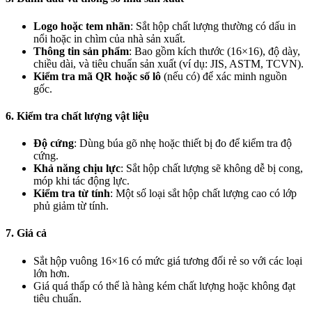
Logo hoặc tem nhãn
: Sắt hộp chất lượng thường có dấu in
nổi hoặc in chìm của nhà sản xuất.
Thông tin sản phẩm
: Bao gồm kích thước (16×16), độ dày,
chiều dài, và tiêu chuẩn sản xuất (ví dụ: JIS, ASTM, TCVN).
Kiểm tra mã QR hoặc số lô
(nếu có) để xác minh nguồn
gốc.
6. Kiểm tra chất lượng vật liệu
Độ cứng
: Dùng búa gõ nhẹ hoặc thiết bị đo để kiểm tra độ
cứng.
Khả năng chịu lực
: Sắt hộp chất lượng sẽ không dễ bị cong,
móp khi tác động lực.
Kiểm tra từ tính
: Một số loại sắt hộp chất lượng cao có lớp
phủ giảm từ tính.
7. Giá cả
Sắt hộp vuông 16×16 có mức giá tương đối rẻ so với các loại
lớn hơn.
Giá quá thấp có thể là hàng kém chất lượng hoặc không đạt
tiêu chuẩn.