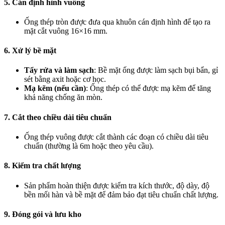
5. Cán định hình vuông
Ống thép tròn được đưa qua khuôn cán định hình để tạo ra
mặt cắt vuông 16×16 mm.
6. Xử lý bề mặt
Tẩy rửa và làm sạch
: Bề mặt ống được làm sạch bụi bẩn, gỉ
sét bằng axit hoặc cơ học.
Mạ kẽm (nếu cần)
: Ống thép có thể được mạ kẽm để tăng
khả năng chống ăn mòn.
7. Cắt theo chiều dài tiêu chuẩn
Ống thép vuông được cắt thành các đoạn có chiều dài tiêu
chuẩn (thường là 6m hoặc theo yêu cầu).
8. Kiểm tra chất lượng
Sản phẩm hoàn thiện được kiểm tra kích thước, độ dày, độ
bền mối hàn và bề mặt để đảm bảo đạt tiêu chuẩn chất lượng.
9. Đóng gói và lưu kho