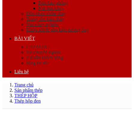
Đèn báo phòng
Nút báo cháy
Đầu phun chữa cháy
Trung tâm báo cháy
Van công nghiệp
Khớp nối & phụ kiện đường ống
BÀI VIẾT
CATALOG
Tin chuyên ngành
Tư vấn khách hàng
Blog tin tức
Liên hệ
Trang chủ
Sản phẩm thép
THÉP HỘP
Thép hộp đen