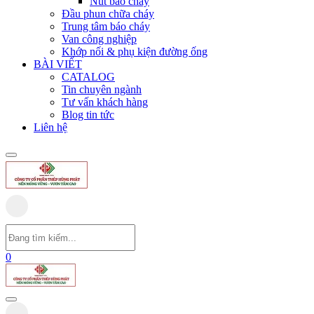
Nút báo cháy
Đầu phun chữa cháy
Trung tâm báo cháy
Van công nghiệp
Khớp nối & phụ kiện đường ống
BÀI VIẾT
CATALOG
Tin chuyên ngành
Tư vấn khách hàng
Blog tin tức
Liên hệ
0