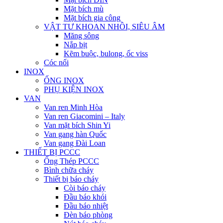
Mặt bích mù
Mặt bích gia công
VẬT TƯ KHOAN NHỒI, SIÊU ÂM
Măng sông
Nắp bịt
Kẽm buộc, bulong, ốc viss
Cóc nối
INOX
ỐNG INOX
PHỤ KIỆN INOX
VAN
Van ren Minh Hòa
Van ren Giacomini – Italy
Van mặt bích Shin Yi
Van gang hàn Quốc
Van gang Đài Loan
THIẾT BỊ PCCC
Ống Thép PCCC
Bình chữa cháy
Thiết bị báo cháy
Còi báo cháy
Đầu báo khói
Đầu báo nhiệt
Đèn báo phòng