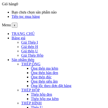
Giỏ hàng
0
Bạn chưa chọn sản phẩm nào
Tiếp tục mua hàng
Menu
x
TRANG CHỦ
Bảng giá
Giá Thép I
Giá thép H
Giá thép U
Giá Thép Hộp
Sản phẩm thép
THÉP ỐNG
Ống thép mạ kẽm
Ống thép hàn đen
Ống thép đúc
Ống thép siêu âm
Ống lốc theo đơn đặt hàng
THÉP HỘP
Thép hộp đen
Thép hộp mạ kẽm
THÉP HÌNH
Thép U