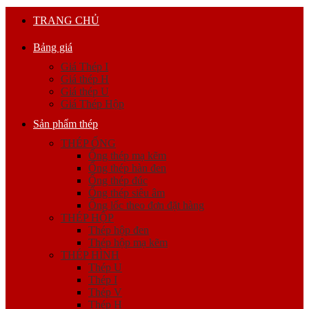
TRANG CHỦ
Bảng giá
Giá Thép I
Giá thép H
Giá thép U
Giá Thép Hộp
Sản phẩm thép
THÉP ỐNG
Ống thép mạ kẽm
Ống thép hàn đen
Ống thép đúc
Ống thép siêu âm
Ống lốc theo đơn đặt hàng
THÉP HỘP
Thép hộp đen
Thép hộp mạ kẽm
THÉP HÌNH
Thép U
Thép I
Thép V
Thép H