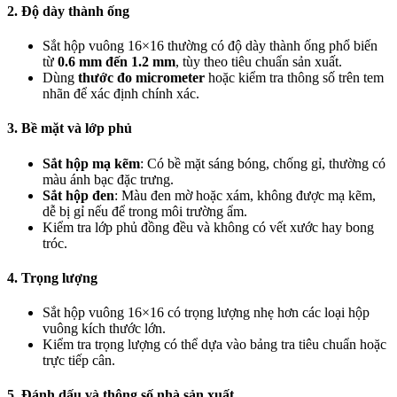
2. Độ dày thành ống
Sắt hộp vuông 16×16 thường có độ dày thành ống phổ biến
từ
0.6 mm đến 1.2 mm
, tùy theo tiêu chuẩn sản xuất.
Dùng
thước đo micrometer
hoặc kiểm tra thông số trên tem
nhãn để xác định chính xác.
3. Bề mặt và lớp phủ
Sắt hộp mạ kẽm
: Có bề mặt sáng bóng, chống gỉ, thường có
màu ánh bạc đặc trưng.
Sắt hộp đen
: Màu đen mờ hoặc xám, không được mạ kẽm,
dễ bị gỉ nếu để trong môi trường ẩm.
Kiểm tra lớp phủ đồng đều và không có vết xước hay bong
tróc.
4. Trọng lượng
Sắt hộp vuông 16×16 có trọng lượng nhẹ hơn các loại hộp
vuông kích thước lớn.
Kiểm tra trọng lượng có thể dựa vào bảng tra tiêu chuẩn hoặc
trực tiếp cân.
5. Đánh dấu và thông số nhà sản xuất