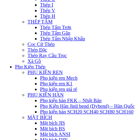
Thép I
Thép V
Thép H
THÉP TẤM
Thép Tấm Trơn
Thép Tấm Gân
Thép Tấm Nhập Khẩu
Cọc Cừ Thép
Thép Đặc
Thép Ray Cầu Trục
Xà Gồ
Phụ Kiện Thép
PHỤ KIỆN REN
Phụ kiện ren Mech
Phụ kiện ren K1
Phụ kiện ren giá rẻ
PHỤ KIỆN HÀN
Phụ kiện hàn FKK – Nhật Bản
Phụ Kiện Hàn Jinil bend (Dybend) – Hàn Quốc
Phụ kiện hàn SCH20 SCH40 SCH80 SCH160
MẶT BÍCH
Mặt bích JIS
Mặt bích BS
Mặt bích ANSI
Mặt bích DIN