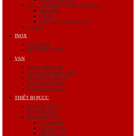
VẬT TƯ KHOAN NHỒI, SIÊU ÂM
Măng sông
Nắp bịt
Kẽm buộc, bulong, ốc viss
Cóc nối
INOX
ỐNG INOX
PHỤ KIỆN INOX
VAN
Van ren Minh Hòa
Van ren Giacomini – Italy
Van mặt bích Shin Yi
Van gang hàn Quốc
Van gang Đài Loan
THIẾT BỊ PCCC
Ống Thép PCCC
Bình chữa cháy
Thiết bị báo cháy
Còi báo cháy
Đầu báo khói
Đầu báo nhiệt