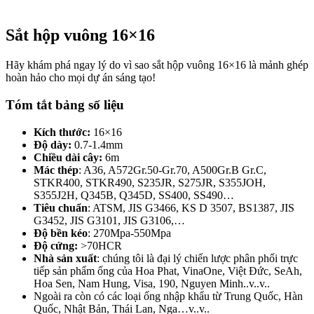
Sắt hộp vuông 16×16
Hãy khám phá ngay lý do vì sao sắt hộp vuông 16×16 là mảnh ghép
hoàn hảo cho mọi dự án sáng tạo!
Tóm tắt bảng số liệu
Kích thước:
16×16
Độ dày:
0.7-1.4mm
Chiều dài cây:
6m
Mác thép
: A36, A572Gr.50-Gr.70, A500Gr.B Gr.C,
STKR400, STKR490, S235JR, S275JR, S355JOH,
S355J2H, Q345B, Q345D, SS400, SS490…
Tiêu chuẩn
: ATSM, JIS G3466, KS D 3507, BS1387, JIS
G3452, JIS G3101, JIS G3106,…
Độ bền kéo
: 270Mpa-550Mpa
Độ cứng:
>70HCR
Nhà sản xuất
: chúng tôi là đại lý chiến lược phân phối trực
tiếp sản phẩm ống của Hoa Phat, VinaOne, Việt Đức, SeAh,
Hoa Sen, Nam Hung, Visa, 190, Nguyen Minh..v..v..
Ngoài ra còn có các loại ống nhập khẩu từ Trung Quốc, Hàn
Quốc, Nhật Bản, Thái Lan, Nga…v..v..