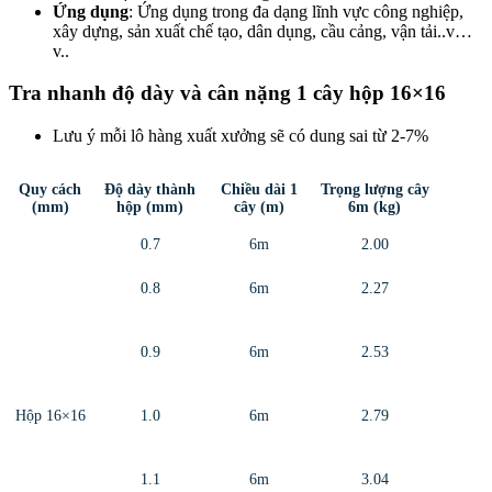
Ứng dụng
: Ứng dụng trong đa dạng lĩnh vực công nghiệp,
xây dựng, sản xuất chế tạo, dân dụng, cầu cảng, vận tải..v…
v..
Tra nhanh độ dày và cân nặng 1 cây hộp 16×16
Lưu ý mỗi lô hàng xuất xưởng sẽ có dung sai từ 2-7%
Quy cách
Độ dày thành
Chiều dài 1
Trọng lượng cây
(mm)
hộp (mm)
cây (m)
6m (kg)
0.7
6m
2.00
0.8
6m
2.27
0.9
6m
2.53
Hộp 16×16
1.0
6m
2.79
1.1
6m
3.04