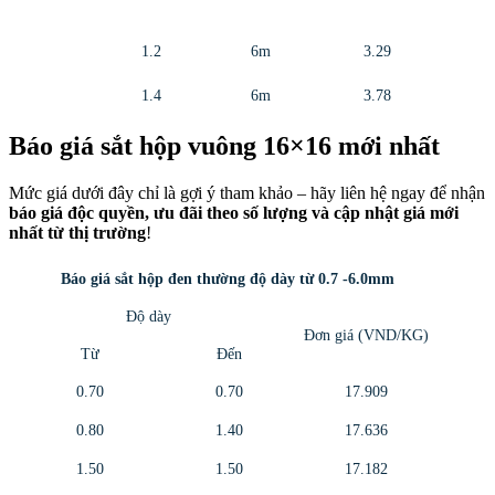
1.2
6m
3.29
1.4
6m
3.78
Báo giá sắt hộp vuông 16×16 mới nhất
Mức giá dưới đây chỉ là gợi ý tham khảo – hãy liên hệ ngay để nhận
báo giá độc quyền, ưu đãi theo số lượng và cập nhật giá mới
nhất từ thị trường
!
Báo giá sắt hộp đen thường độ dày từ 0.7 -6.0mm
Độ dày
Đơn giá (VND/KG)
Từ
Đến
0.70
0.70
17.909
0.80
1.40
17.636
1.50
1.50
17.182