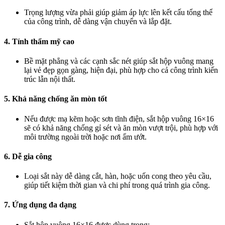
Trọng lượng vừa phải giúp giảm áp lực lên kết cấu tổng thể
của công trình, dễ dàng vận chuyển và lắp đặt.
4. Tính thẩm mỹ cao
Bề mặt phẳng và các cạnh sắc nét giúp sắt hộp vuông mang
lại vẻ đẹp gọn gàng, hiện đại, phù hợp cho cả công trình kiến
trúc lẫn nội thất.
5. Khả năng chống ăn mòn tốt
Nếu được mạ kẽm hoặc sơn tĩnh điện, sắt hộp vuông 16×16
sẽ có khả năng chống gỉ sét và ăn mòn vượt trội, phù hợp với
môi trường ngoài trời hoặc nơi ẩm ướt.
6. Dễ gia công
Loại sắt này dễ dàng cắt, hàn, hoặc uốn cong theo yêu cầu,
giúp tiết kiệm thời gian và chi phí trong quá trình gia công.
7. Ứng dụng đa dạng
Sắt hộp vuông 16×16 được dùng trong: