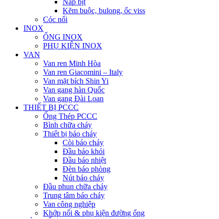
Nắp bịt
Kẽm buộc, bulong, ốc viss
Cóc nối
INOX
ỐNG INOX
PHỤ KIỆN INOX
VAN
Van ren Minh Hòa
Van ren Giacomini – Italy
Van mặt bích Shin Yi
Van gang hàn Quốc
Van gang Đài Loan
THIẾT BỊ PCCC
Ống Thép PCCC
Bình chữa cháy
Thiết bị báo cháy
Còi báo cháy
Đầu báo khói
Đầu báo nhiệt
Đèn báo phòng
Nút báo cháy
Đầu phun chữa cháy
Trung tâm báo cháy
Van công nghiệp
Khớp nối & phụ kiện đường ống