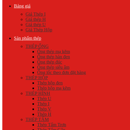
Bảng giá
Giá Thép I
Giá thép H
Giá thép U
Giá Thép Hộp
Sản phẩm thép
THÉP ỐNG
Ống thép mạ kẽm
Ống thép hàn đen
Ống thép đúc
Ống thép siêu âm
Ống lốc theo đơn đặt hàng
THÉP HỘP
Thép hộp đen
Thép hộp mạ kẽm
THÉP HÌNH
Thép U
Thép I
Thép V
Thép H
THÉP TẤM
Thép Tấm Trơn
Thép Tấm Gân