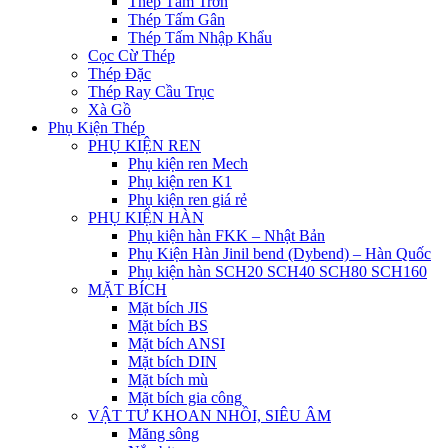
Thép Tấm Trơn
Thép Tấm Gân
Thép Tấm Nhập Khẩu
Cọc Cừ Thép
Thép Đặc
Thép Ray Cầu Trục
Xà Gồ
Phụ Kiện Thép
PHỤ KIỆN REN
Phụ kiện ren Mech
Phụ kiện ren K1
Phụ kiện ren giá rẻ
PHỤ KIỆN HÀN
Phụ kiện hàn FKK – Nhật Bản
Phụ Kiện Hàn Jinil bend (Dybend) – Hàn Quốc
Phụ kiện hàn SCH20 SCH40 SCH80 SCH160
MẶT BÍCH
Mặt bích JIS
Mặt bích BS
Mặt bích ANSI
Mặt bích DIN
Mặt bích mù
Mặt bích gia công
VẬT TƯ KHOAN NHỒI, SIÊU ÂM
Măng sông