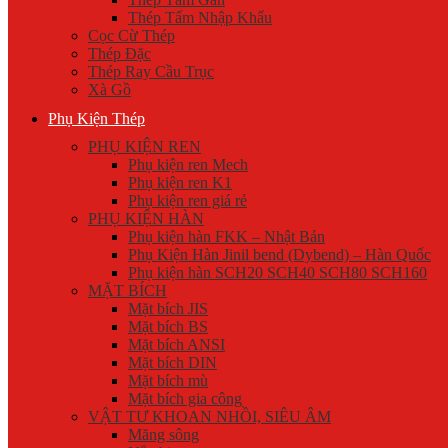
Thép Tấm Nhập Khẩu
Cọc Cừ Thép
Thép Đặc
Thép Ray Cầu Trục
Xà Gồ
Phụ Kiện Thép
PHỤ KIỆN REN
Phụ kiện ren Mech
Phụ kiện ren K1
Phụ kiện ren giá rẻ
PHỤ KIỆN HÀN
Phụ kiện hàn FKK – Nhật Bản
Phụ Kiện Hàn Jinil bend (Dybend) – Hàn Quốc
Phụ kiện hàn SCH20 SCH40 SCH80 SCH160
MẶT BÍCH
Mặt bích JIS
Mặt bích BS
Mặt bích ANSI
Mặt bích DIN
Mặt bích mù
Mặt bích gia công
VẬT TƯ KHOAN NHỒI, SIÊU ÂM
Măng sông