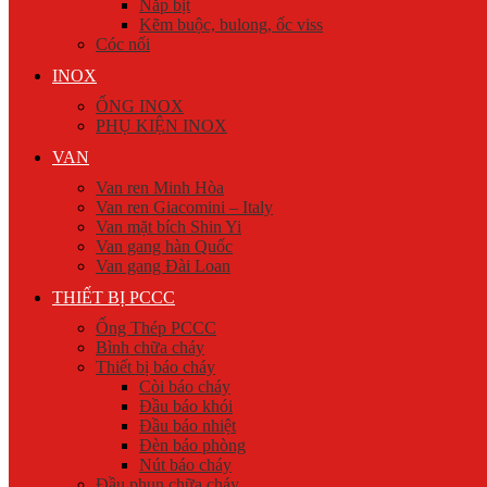
Nắp bịt
Kẽm buộc, bulong, ốc viss
Cóc nối
INOX
ỐNG INOX
PHỤ KIỆN INOX
VAN
Van ren Minh Hòa
Van ren Giacomini – Italy
Van mặt bích Shin Yi
Van gang hàn Quốc
Van gang Đài Loan
THIẾT BỊ PCCC
Ống Thép PCCC
Bình chữa cháy
Thiết bị báo cháy
Còi báo cháy
Đầu báo khói
Đầu báo nhiệt
Đèn báo phòng
Nút báo cháy
Đầu phun chữa cháy