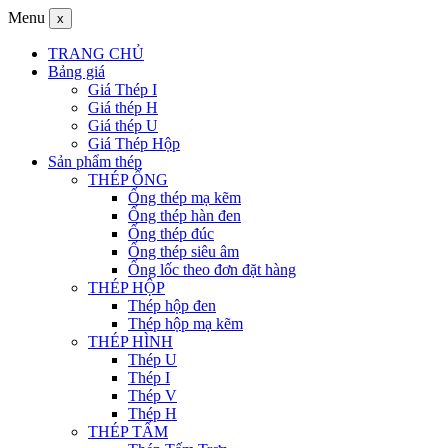
Menu
x
TRANG CHỦ
Bảng giá
Giá Thép I
Giá thép H
Giá thép U
Giá Thép Hộp
Sản phẩm thép
THÉP ỐNG
Ống thép mạ kẽm
Ống thép hàn đen
Ống thép đúc
Ống thép siêu âm
Ống lốc theo đơn đặt hàng
THÉP HỘP
Thép hộp đen
Thép hộp mạ kẽm
THÉP HÌNH
Thép U
Thép I
Thép V
Thép H
THÉP TẤM