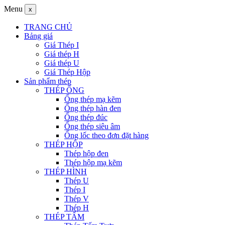
Menu
x
TRANG CHỦ
Bảng giá
Giá Thép I
Giá thép H
Giá thép U
Giá Thép Hộp
Sản phẩm thép
THÉP ỐNG
Ống thép mạ kẽm
Ống thép hàn đen
Ống thép đúc
Ống thép siêu âm
Ống lốc theo đơn đặt hàng
THÉP HỘP
Thép hộp đen
Thép hộp mạ kẽm
THÉP HÌNH
Thép U
Thép I
Thép V
Thép H
THÉP TẤM