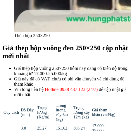
Thép hộp 250×250
Giá thép hộp vuông đen 250×250 cập nhật
mới nhất
Giá thép hộp vuông 250×250 hôm nay đang có biên độ trong
khoảng từ 17.000-25.000/kg
Giá này đã có VAT, chưa có phí vận chuyển và chỉ dùng để
tham khảo.
Vui lòng liên hệ
Hotline 0938 437 123 (24/7)
để cập nhật giá
mới nhất.
Trọng
Trọng
Trọng
Độ Dày
lượng
Giá tham
Quy cách
lượng
lượng cây
(mm)
cây 6m
khảo (vnđ/kg)
(Kg/m)
12m (kg)
(kg)
17.000-
3.0
25.27
151.62
303.24
25.000