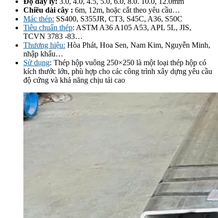
Độ dày ly:
3.0, 4.0, 4.5, 5.0, 6.0, 8.0. 10.0, 12.0mm
Chiều dài cây :
6m, 12m, hoặc cắt theo yêu cầu…
Mác thép:
SS400, S355JR, CT3, S45C, A36, S50C
Tiêu chuẩn thép
: ASTM A36 A105 A53, APL 5L, JIS,
TCVN 3783 -83…
Thương hiệu:
Hòa Phát, Hoa Sen, Nam Kim, Nguyễn Minh,
nhập khẩu…
Sử dụng
: Thép hộp vuông 250×250 là một loại thép hộp có
kích thước lớn, phù hợp cho các công trình xây dựng yêu cầu
độ cứng và khả năng chịu tải cao