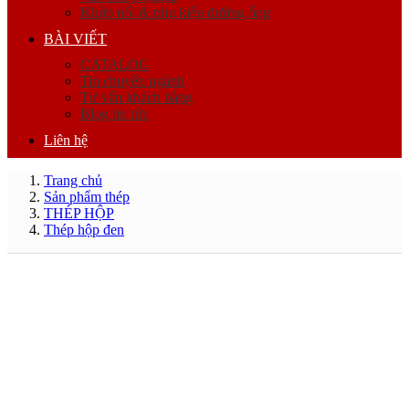
Khớp nối & phụ kiện đường ống
BÀI VIẾT
CATALOG
Tin chuyên ngành
Tư vấn khách hàng
Blog tin tức
Liên hệ
Trang chủ
Sản phẩm thép
THÉP HỘP
Thép hộp đen