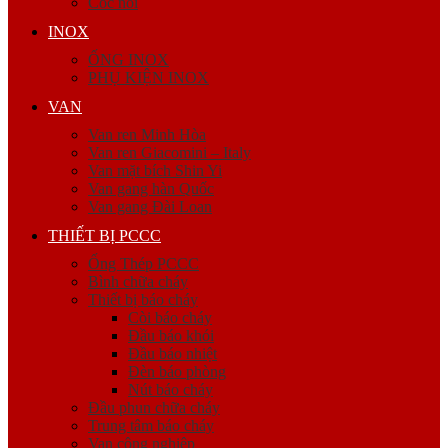
Cóc nối
INOX
ỐNG INOX
PHỤ KIỆN INOX
VAN
Van ren Minh Hòa
Van ren Giacomini – Italy
Van mặt bích Shin Yi
Van gang hàn Quốc
Van gang Đài Loan
THIẾT BỊ PCCC
Ống Thép PCCC
Bình chữa cháy
Thiết bị báo cháy
Còi báo cháy
Đầu báo khói
Đầu báo nhiệt
Đèn báo phòng
Nút báo cháy
Đầu phun chữa cháy
Trung tâm báo cháy
Van công nghiệp