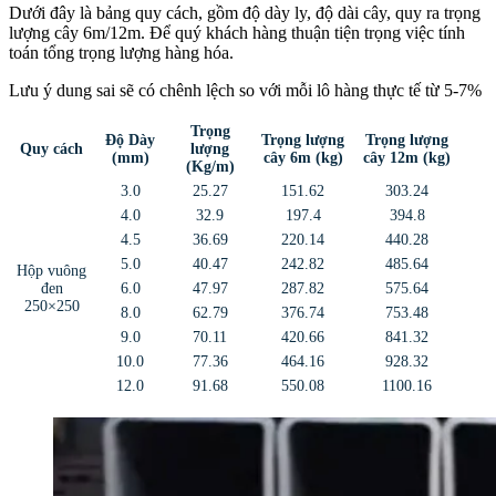
Dưới đây là bảng quy cách, gồm độ dày ly, độ dài cây, quy ra trọng
lượng cây 6m/12m. Để quý khách hàng thuận tiện trọng việc tính
toán tổng trọng lượng hàng hóa.
Lưu ý dung sai sẽ có chênh lệch so với mỗi lô hàng thực tế từ 5-7%
Trọng
Độ Dày
Trọng lượng
Trọng lượng
Quy cách
lượng
(mm)
cây 6m (kg)
cây 12m (kg)
(Kg/m)
3.0
25.27
151.62
303.24
4.0
32.9
197.4
394.8
4.5
36.69
220.14
440.28
5.0
40.47
242.82
485.64
Hộp vuông
đen
6.0
47.97
287.82
575.64
250×250
8.0
62.79
376.74
753.48
9.0
70.11
420.66
841.32
10.0
77.36
464.16
928.32
12.0
91.68
550.08
1100.16