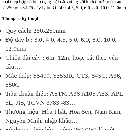
loại thép hộp có hình dạng mặt cắt vuông với kích thước mỗi cạnh
là 250 mm và độ dày ly từ 3.0, 4.0, 4.5, 5.0, 6.0, 8.0. 10.0, 12.0mm
Thông số kỹ thuật
Quy cách: 250x250mm
Độ dày ly: 3.0, 4.0, 4.5, 5.0, 6.0, 8.0. 10.0,
12.0mm
Chiều dài cây : 6m, 12m, hoặc cắt theo yêu
cầu…
Mác thép: SS400, S355JR, CT3, S45C, A36,
S50C
Tiêu chuẩn thép: ASTM A36 A105 A53, APL
5L, JIS, TCVN 3783 -83…
Thương hiệu: Hòa Phát, Hoa Sen, Nam Kim,
Nguyễn Minh, nhập khẩu…
Sử dụng: Thép hộp vuông 250×250 là một