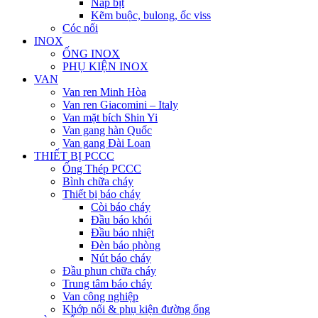
Nắp bịt
Kẽm buộc, bulong, ốc viss
Cóc nối
INOX
ỐNG INOX
PHỤ KIỆN INOX
VAN
Van ren Minh Hòa
Van ren Giacomini – Italy
Van mặt bích Shin Yi
Van gang hàn Quốc
Van gang Đài Loan
THIẾT BỊ PCCC
Ống Thép PCCC
Bình chữa cháy
Thiết bị báo cháy
Còi báo cháy
Đầu báo khói
Đầu báo nhiệt
Đèn báo phòng
Nút báo cháy
Đầu phun chữa cháy
Trung tâm báo cháy
Van công nghiệp
Khớp nối & phụ kiện đường ống