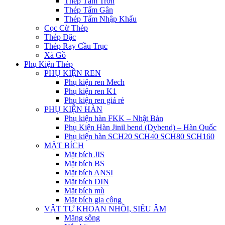
Thép Tấm Trơn
Thép Tấm Gân
Thép Tấm Nhập Khẩu
Cọc Cừ Thép
Thép Đặc
Thép Ray Cầu Trục
Xà Gồ
Phụ Kiện Thép
PHỤ KIỆN REN
Phụ kiện ren Mech
Phụ kiện ren K1
Phụ kiện ren giá rẻ
PHỤ KIỆN HÀN
Phụ kiện hàn FKK – Nhật Bản
Phụ Kiện Hàn Jinil bend (Dybend) – Hàn Quốc
Phụ kiện hàn SCH20 SCH40 SCH80 SCH160
MẶT BÍCH
Mặt bích JIS
Mặt bích BS
Mặt bích ANSI
Mặt bích DIN
Mặt bích mù
Mặt bích gia công
VẬT TƯ KHOAN NHỒI, SIÊU ÂM
Măng sông