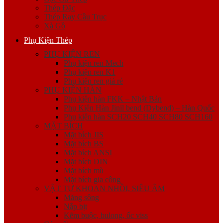
Thép Đặc
Thép Ray Cầu Trục
Xà Gồ
Phụ Kiện Thép
PHỤ KIỆN REN
Phụ kiện ren Mech
Phụ kiện ren K1
Phụ kiện ren giá rẻ
PHỤ KIỆN HÀN
Phụ kiện hàn FKK – Nhật Bản
Phụ Kiện Hàn Jinil bend (Dybend) – Hàn Quốc
Phụ kiện hàn SCH20 SCH40 SCH80 SCH160
MẶT BÍCH
Mặt bích JIS
Mặt bích BS
Mặt bích ANSI
Mặt bích DIN
Mặt bích mù
Mặt bích gia công
VẬT TƯ KHOAN NHỒI, SIÊU ÂM
Măng sông
Nắp bịt
Kẽm buộc, bulong, ốc viss