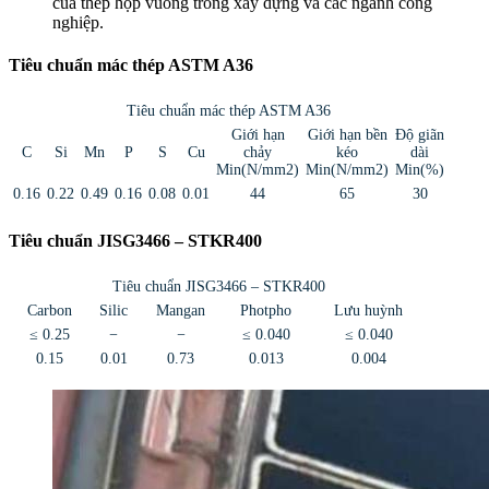
của thép hộp vuông trong xây dựng và các ngành công
nghiệp.
Tiêu chuẩn mác thép ASTM A36
Tiêu chuẩn mác thép ASTM A36
Giới hạn
Giới hạn bền
Độ giãn
C
Si
Mn
P
S
Cu
chảy
kéo
dài
Min(N/mm2)
Min(N/mm2)
Min(%)
0.16
0.22
0.49
0.16
0.08
0.01
44
65
30
Tiêu chuẩn JISG3466 – STKR400
Tiêu chuẩn JISG3466 – STKR400
Carbon
Silic
Mangan
Photpho
Lưu huỳnh
≤ 0.25
−
−
≤ 0.040
≤ 0.040
0.15
0.01
0.73
0.013
0.004