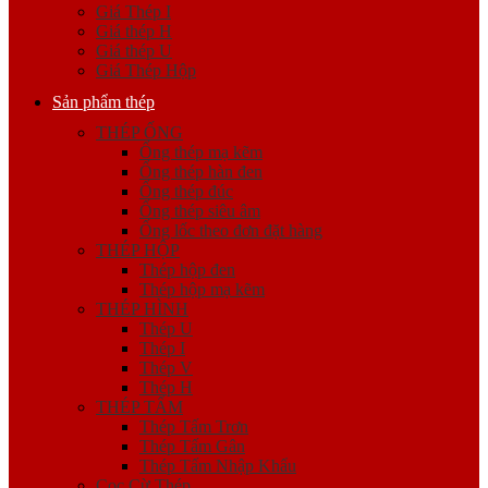
Giá Thép I
Giá thép H
Giá thép U
Giá Thép Hộp
Sản phẩm thép
THÉP ỐNG
Ống thép mạ kẽm
Ống thép hàn đen
Ống thép đúc
Ống thép siêu âm
Ống lốc theo đơn đặt hàng
THÉP HỘP
Thép hộp đen
Thép hộp mạ kẽm
THÉP HÌNH
Thép U
Thép I
Thép V
Thép H
THÉP TẤM
Thép Tấm Trơn
Thép Tấm Gân
Thép Tấm Nhập Khẩu
Cọc Cừ Thép