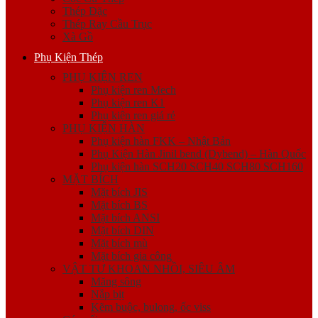
Thép Đặc
Thép Ray Cầu Trục
Xà Gồ
Phụ Kiện Thép
PHỤ KIỆN REN
Phụ kiện ren Mech
Phụ kiện ren K1
Phụ kiện ren giá rẻ
PHỤ KIỆN HÀN
Phụ kiện hàn FKK – Nhật Bản
Phụ Kiện Hàn Jinil bend (Dybend) – Hàn Quốc
Phụ kiện hàn SCH20 SCH40 SCH80 SCH160
MẶT BÍCH
Mặt bích JIS
Mặt bích BS
Mặt bích ANSI
Mặt bích DIN
Mặt bích mù
Mặt bích gia công
VẬT TƯ KHOAN NHỒI, SIÊU ÂM
Măng sông
Nắp bịt
Kẽm buộc, bulong, ốc viss