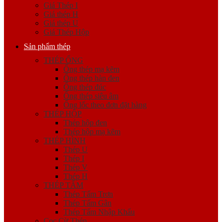
Giá Thép I
Giá thép H
Giá thép U
Giá Thép Hộp
Sản phẩm thép
THÉP ỐNG
Ống thép mạ kẽm
Ống thép hàn đen
Ống thép đúc
Ống thép siêu âm
Ống lốc theo đơn đặt hàng
THÉP HỘP
Thép hộp đen
Thép hộp mạ kẽm
THÉP HÌNH
Thép U
Thép I
Thép V
Thép H
THÉP TẤM
Thép Tấm Trơn
Thép Tấm Gân
Thép Tấm Nhập Khẩu
Cọc Cừ Thép