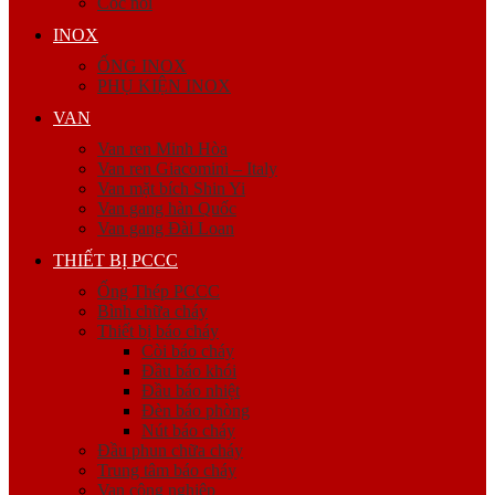
Cóc nối
INOX
ỐNG INOX
PHỤ KIỆN INOX
VAN
Van ren Minh Hòa
Van ren Giacomini – Italy
Van mặt bích Shin Yi
Van gang hàn Quốc
Van gang Đài Loan
THIẾT BỊ PCCC
Ống Thép PCCC
Bình chữa cháy
Thiết bị báo cháy
Còi báo cháy
Đầu báo khói
Đầu báo nhiệt
Đèn báo phòng
Nút báo cháy
Đầu phun chữa cháy
Trung tâm báo cháy
Van công nghiệp