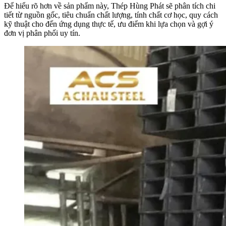
Để hiểu rõ hơn về sản phẩm này, Thép Hùng Phát sẽ phân tích chi
tiết từ nguồn gốc, tiêu chuẩn chất lượng, tính chất cơ học, quy cách
kỹ thuật cho đến ứng dụng thực tế, ưu điểm khi lựa chọn và gợi ý
đơn vị phân phối uy tín.