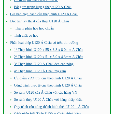
Bảng tra trọng lượng thép u120 Á Châu
Giá bán hiện hành của thép hình U120 Á Châu
Đặc tính kỹ thuật của thép U120 Á Châu
Thành phần hóa học chuẩn
Tính chất cơ học
Phân loại thép U120 Á Châu có trên thị trường
1/ Thép hình U120 x 55 x 6.3 x 8.0mm Á Châu
2/ Thép hình U120 x 51 x 5.0 x 4.3mm Á Châu
3/ Thép hình U120 Á Châu đen cán nóng
4/ Thép hình U120 Á Châu mạ kẽm
Ưu điểm vượt trội của thép hình U120 Á Châu
Công trình thực tế của thép hình U120 Á Châu
So sánh U120 của Á Châu với các hãng VN
So sánh thép U120 Á Châu với hàng nhập khẩu
Quy trình cán nóng thành hình thép U120 – Á Châu
Cách nhận biết Thép U120 Á Châu chính hãng