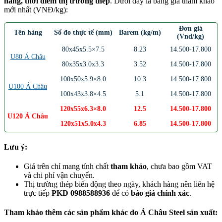
hàng, thời điểm thị trường thép
. Dưới đây là bảng giá tham khảo
mới nhất (VNĐ/kg):
Đơn giá
Tên hàng
Số đo thực tế (mm)
Barem (kg/m)
(Vnd/kg)
80x45x5.5×7.5
8.23
14.500-17.800
U80 Á Châu
80x35x3.0x3.3
3.52
14.500-17.800
100x50x5.9×8.0
10.3
14.500-17.800
U100 Á Châu
100x43x3.8×4.5
5.1
14.500-17.800
120x55x6.3×8.0
12.5
14.500-17.800
U120 Á Châu
120x51x5.0x4.3
6.85
14.500-17.800
Lưu ý:
Giá trên chỉ mang tính chất
tham khảo
, chưa bao gồm VAT
và chi phí vận chuyển.
Thị trường thép biến động theo ngày, khách hàng nên liên hệ
trực tiếp
PKD 0988588936
để có
báo giá chính xác
.
Tham khảo thêm các sản phẩm khác do Á Châu Steel sản xuất: