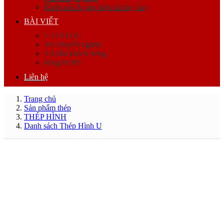
Khớp nối & phụ kiện đường ống
BÀI VIẾT
CATALOG
Tin chuyên ngành
Tư vấn khách hàng
Blog tin tức
Liên hệ
Trang chủ
Sản phẩm thép
THÉP HÌNH
Danh sách Thép Hình U