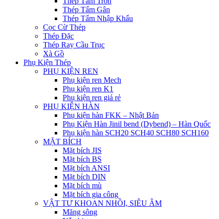
Thép Tấm Trơn
Thép Tấm Gân
Thép Tấm Nhập Khẩu
Cọc Cừ Thép
Thép Đặc
Thép Ray Cầu Trục
Xà Gồ
Phụ Kiện Thép
PHỤ KIỆN REN
Phụ kiện ren Mech
Phụ kiện ren K1
Phụ kiện ren giá rẻ
PHỤ KIỆN HÀN
Phụ kiện hàn FKK – Nhật Bản
Phụ Kiện Hàn Jinil bend (Dybend) – Hàn Quốc
Phụ kiện hàn SCH20 SCH40 SCH80 SCH160
MẶT BÍCH
Mặt bích JIS
Mặt bích BS
Mặt bích ANSI
Mặt bích DIN
Mặt bích mù
Mặt bích gia công
VẬT TƯ KHOAN NHỒI, SIÊU ÂM
Măng sông