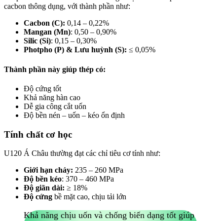
cacbon thông dụng, với thành phần như:
Cacbon (C):
0,14 – 0,22%
Mangan (Mn)
: 0,50 – 0,90%
Silic (Si)
: 0,15 – 0,30%
Photpho (P) & Lưu huỳnh (S):
≤ 0,05%
Thành phần này giúp thép có:
Độ cứng tốt
Khả năng hàn cao
Dễ gia công cắt uốn
Độ bền nén – uốn – kéo ổn định
Tính chất cơ học
U120 Á Châu thường đạt các chỉ tiêu cơ tính như:
Giới hạn chảy:
235 – 260 MPa
Độ bền kéo
: 370 – 460 MPa
Độ giãn dài:
≥ 18%
Độ cứng
bề mặt cao, chịu tải lớn
Khả năng chịu uốn và chống biến dạng tốt giúp