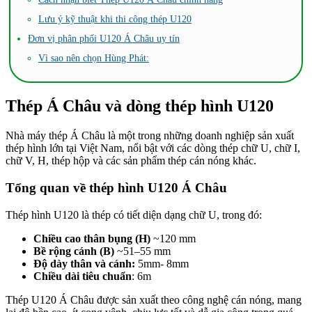
Lưu ý kỹ thuật khi thi công thép U120
Đơn vị phân phối U120 Á Châu uy tín
Vì sao nên chọn Hùng Phát:
Thép Á Châu và dòng thép hình U120
Nhà máy thép Á Châu là một trong những doanh nghiệp sản xuất
thép hình lớn tại Việt Nam, nổi bật với các dòng thép chữ U, chữ I,
chữ V, H, thép hộp và các sản phẩm thép cán nóng khác.
Tổng quan về thép hình U120 Á Châu
Thép hình U120 là thép có tiết diện dạng chữ U, trong đó:
Chiều cao thân bụng (H)
~120 mm
Bề rộng cánh (B)
~51–55 mm
Độ dày thân và cánh:
5mm- 8mm
Chiều dài tiêu chuẩn
: 6m
Thép U120 Á Châu được sản xuất theo công nghệ cán nóng, mang