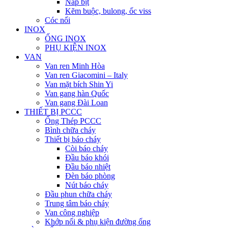
Nắp bịt
Kẽm buộc, bulong, ốc viss
Cóc nối
INOX
ỐNG INOX
PHỤ KIỆN INOX
VAN
Van ren Minh Hòa
Van ren Giacomini – Italy
Van mặt bích Shin Yi
Van gang hàn Quốc
Van gang Đài Loan
THIẾT BỊ PCCC
Ống Thép PCCC
Bình chữa cháy
Thiết bị báo cháy
Còi báo cháy
Đầu báo khói
Đầu báo nhiệt
Đèn báo phòng
Nút báo cháy
Đầu phun chữa cháy
Trung tâm báo cháy
Van công nghiệp
Khớp nối & phụ kiện đường ống