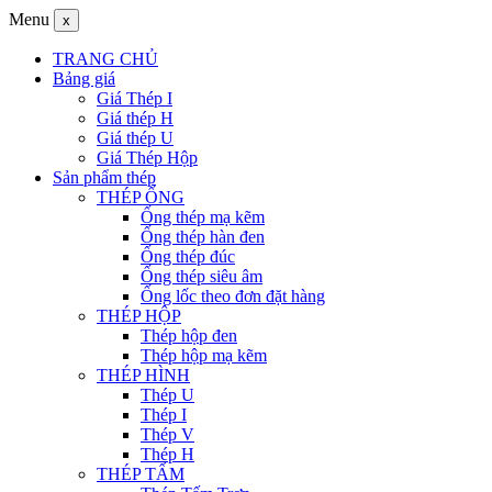
Menu
x
TRANG CHỦ
Bảng giá
Giá Thép I
Giá thép H
Giá thép U
Giá Thép Hộp
Sản phẩm thép
THÉP ỐNG
Ống thép mạ kẽm
Ống thép hàn đen
Ống thép đúc
Ống thép siêu âm
Ống lốc theo đơn đặt hàng
THÉP HỘP
Thép hộp đen
Thép hộp mạ kẽm
THÉP HÌNH
Thép U
Thép I
Thép V
Thép H
THÉP TẤM