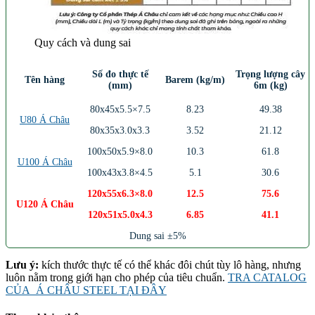
Quy cách và dung sai
Số đo thực tế
Trọng lượng cây
Tên hàng
Barem (kg/m)
(mm)
6m (kg)
80x45x5.5×7.5
8.23
49.38
U80 Á Châu
80x35x3.0x3.3
3.52
21.12
100x50x5.9×8.0
10.3
61.8
U100 Á Châu
100x43x3.8×4.5
5.1
30.6
120x55x6.3×8.0
12.5
75.6
U120 Á Châu
120x51x5.0x4.3
6.85
41.1
Dung sai ±5%
Lưu ý:
kích thước thực tế có thể khác đôi chút tùy lô hàng, nhưng
luôn nằm trong giới hạn cho phép của tiêu chuẩn.
TRA CATALOG
CỦA Á CHÂU STEEL TẠI ĐÂY