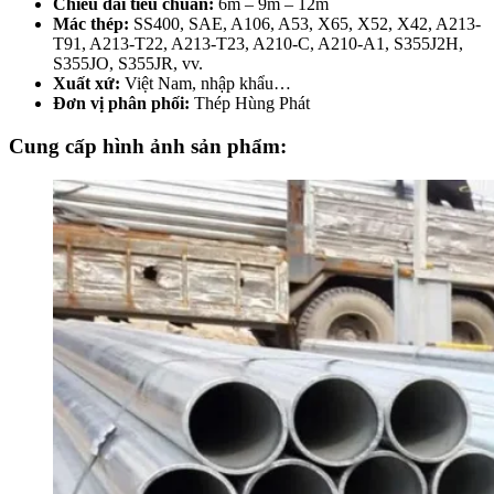
Chiều dài tiêu chuẩn:
6m – 9m – 12m
Mác thép:
SS400, SAE, A106, A53, X65, X52, X42, A213-
T91, A213-T22, A213-T23, A210-C, A210-A1, S355J2H,
S355JO, S355JR, vv.
Xuất xứ:
Việt Nam, nhập khẩu…
Đơn vị phân phối:
Thép Hùng Phát
Cung cấp hình ảnh sản phẩm: