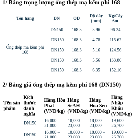
1/ Bảng trọng lượng ống thép mạ kẽm phi 168
Độ dày
Kg/Cây
Tên hàng
DN
OD
(mm)
6m
DN150
168.3
3.96
96.24
DN150
168.3
4.78
115.62
Ống thép mạ kẽm phi
DN150
168.3
5.16
124.56
168
DN150
168.3
5.56
133.86
DN150
168.3
6.35
152.16
2/ Bảng giá ống thép mạ kẽm phi 168 (DN150)
Kích
Hàng
Hàng Hòa
Hàng
Hàng
Tên sản
thước
Nhập
Phát
SeAH
Hoa Sen
phẩm
danh
Khẩu
(VND/kg)
(VND/kg)
(VND/kg)
nghĩa
(VND/kg)
16,000 –
18,000 –
18,000 –
19,600 –
DN150
21,000
23,000
23,000
26,700
16,000 –
18,000 –
18,000 –
19,600 –
DN150
21,000
23,000
23,000
26,700