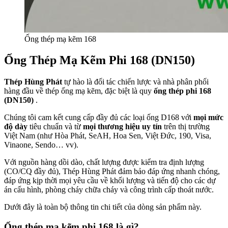
Ống thép mạ kẽm 168
Ống Thép Mạ Kẽm Phi 168 (DN150)
Thép Hùng Phát
tự hào là đối tác chiến lược và nhà phân phối
hàng đầu về thép ống mạ kẽm, đặc biệt là quy
ống thép phi 168
(DN150)
.
Chúng tôi cam kết cung cấp đầy đủ các loại ống D168 với
mọi mức
độ dày
tiêu chuẩn
và từ
mọi thương hiệu uy tín
trên thị trường
Việt Nam (như Hòa Phát, SeAH, Hoa Sen, Việt Đức, 190, Visa,
Vinaone, Sendo… vv).
Với nguồn hàng dồi dào, chất lượng được kiểm tra định lượng
(CO/CQ đầy đủ), Thép Hùng Phát đảm bảo đáp ứng nhanh chóng,
đáp ứng kịp thời mọi yêu cầu về khối lượng và tiến độ cho các dự
án cấu hình, phòng cháy chữa cháy và công trình cấp thoát nước.
Dưới đây là toàn bộ thông tin chi tiết của dòng sản phẩm này.
Ống thép mạ kẽm phi 168 là gì?