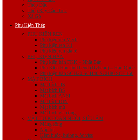
Thép Đặc
Thép Ray Cầu Trục
Xà Gồ
Phụ Kiện Thép
PHỤ KIỆN REN
Phụ kiện ren Mech
Phụ kiện ren K1
Phụ kiện ren giá rẻ
PHỤ KIỆN HÀN
Phụ kiện hàn FKK – Nhật Bản
Phụ Kiện Hàn Jinil bend (Dybend) – Hàn Quốc
Phụ kiện hàn SCH20 SCH40 SCH80 SCH160
MẶT BÍCH
Mặt bích JIS
Mặt bích BS
Mặt bích ANSI
Mặt bích DIN
Mặt bích mù
Mặt bích gia công
VẬT TƯ KHOAN NHỒI, SIÊU ÂM
Măng sông
Nắp bịt
Kẽm buộc, bulong, ốc viss