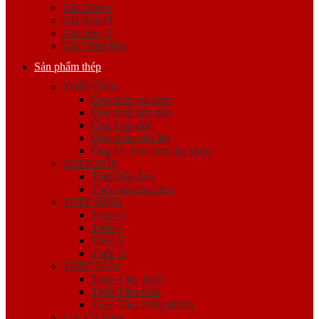
Giá Thép I
Giá thép H
Giá thép U
Giá Thép Hộp
Sản phẩm thép
THÉP ỐNG
Ống thép mạ kẽm
Ống thép hàn đen
Ống thép đúc
Ống thép siêu âm
Ống lốc theo đơn đặt hàng
THÉP HỘP
Thép hộp đen
Thép hộp mạ kẽm
THÉP HÌNH
Thép U
Thép I
Thép V
Thép H
THÉP TẤM
Thép Tấm Trơn
Thép Tấm Gân
Thép Tấm Nhập Khẩu
Cọc Cừ Thép