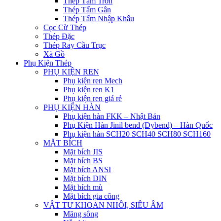
Thép Tấm Trơn
Thép Tấm Gân
Thép Tấm Nhập Khẩu
Cọc Cừ Thép
Thép Đặc
Thép Ray Cầu Trục
Xà Gồ
Phụ Kiện Thép
PHỤ KIỆN REN
Phụ kiện ren Mech
Phụ kiện ren K1
Phụ kiện ren giá rẻ
PHỤ KIỆN HÀN
Phụ kiện hàn FKK – Nhật Bản
Phụ Kiện Hàn Jinil bend (Dybend) – Hàn Quốc
Phụ kiện hàn SCH20 SCH40 SCH80 SCH160
MẶT BÍCH
Mặt bích JIS
Mặt bích BS
Mặt bích ANSI
Mặt bích DIN
Mặt bích mù
Mặt bích gia công
VẬT TƯ KHOAN NHỒI, SIÊU ÂM
Măng sông