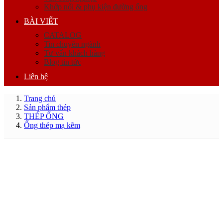
Khớp nối & phụ kiện đường ống
BÀI VIẾT
CATALOG
Tin chuyên ngành
Tư vấn khách hàng
Blog tin tức
Liên hệ
Trang chủ
Sản phẩm thép
THÉP ỐNG
Ống thép mạ kẽm