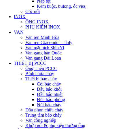
Nắp bịt
Kẽm buộc, bulong, ốc viss
Cóc nối
INOX
ỐNG INOX
PHỤ KIỆN INOX
VAN
Van ren Minh Hòa
Van ren Giacomini – Italy
Van mặt bích Shin Yi
Van gang hàn Quốc
Van gang Đài Loan
THIẾT BỊ PCCC
Ống Thép PCCC
Bình chữa cháy
Thiết bị báo cháy
Còi báo cháy
Đầu báo khói
Đầu báo nhiệt
Đèn báo phòng
Nút báo cháy
Đầu phun chữa cháy
Trung tâm báo cháy
Van công nghiệp
Khớp nối & phụ kiện đường ống