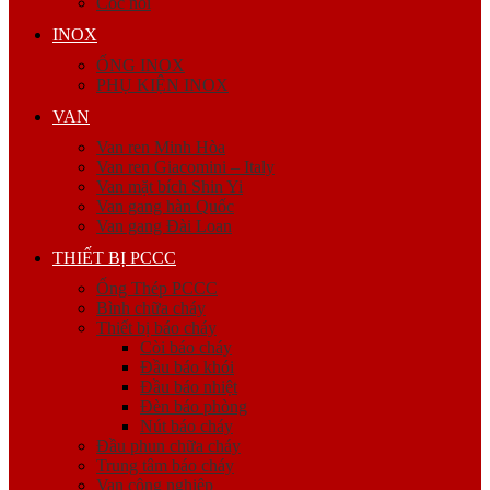
Cóc nối
INOX
ỐNG INOX
PHỤ KIỆN INOX
VAN
Van ren Minh Hòa
Van ren Giacomini – Italy
Van mặt bích Shin Yi
Van gang hàn Quốc
Van gang Đài Loan
THIẾT BỊ PCCC
Ống Thép PCCC
Bình chữa cháy
Thiết bị báo cháy
Còi báo cháy
Đầu báo khói
Đầu báo nhiệt
Đèn báo phòng
Nút báo cháy
Đầu phun chữa cháy
Trung tâm báo cháy
Van công nghiệp