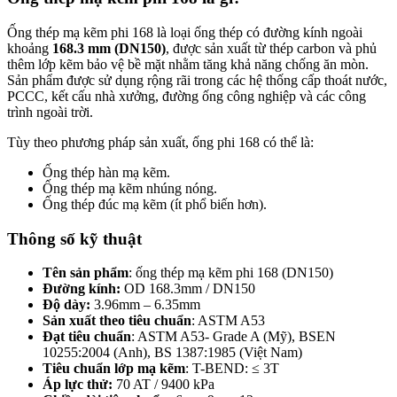
Ống thép mạ kẽm phi 168 là loại ống thép có đường kính ngoài
khoảng
168.3 mm (DN150)
, được sản xuất từ thép carbon và phủ
thêm lớp kẽm bảo vệ bề mặt nhằm tăng khả năng chống ăn mòn.
Sản phẩm được sử dụng rộng rãi trong các hệ thống cấp thoát nước,
PCCC, kết cấu nhà xưởng, đường ống công nghiệp và các công
trình ngoài trời.
Tùy theo phương pháp sản xuất, ống phi 168 có thể là:
Ống thép hàn mạ kẽm.
Ống thép mạ kẽm nhúng nóng.
Ống thép đúc mạ kẽm (ít phổ biến hơn).
Thông số kỹ thuật
Tên sản phẩm
: ống thép mạ kẽm phi 168 (DN150)
Đường kính:
OD 168.3mm / DN150
Độ dày:
3.96mm – 6.35mm
Sản xuất theo tiêu chuẩn
: ASTM A53
Đạt tiêu chuẩn
: ASTM A53- Grade A (Mỹ), BSEN
10255:2004 (Anh), BS 1387:1985 (Việt Nam)
Tiêu chuẩn lớp mạ kẽm
: T-BEND: ≤ 3T
Áp lực thử:
70 AT / 9400 kPa