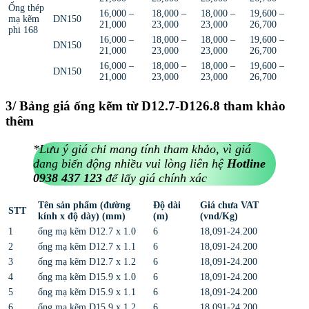
Ống thép
16,000 –
18,000 –
18,000 –
19,600 –
mạ kẽm
DN150
21,000
23,000
23,000
26,700
phi 168
16,000 –
18,000 –
18,000 –
19,600 –
DN150
21,000
23,000
23,000
26,700
16,000 –
18,000 –
18,000 –
19,600 –
DN150
21,000
23,000
23,000
26,700
3/ Bảng giá ống kẽm từ D12.7-D126.8 tham khảo
thêm
*Lưu ý giá chỉ mang tính tham khảo, vì giá
đang biến động nhiều vui lòng liên hệ
Hotline
0938 437 123
để lấy giá chính xác
Tên sản phẩm (đường
Độ dài
Giá chưa VAT
STT
kính x độ dày) (mm)
(m)
(vnd/Kg)
1
ống mạ kẽm D12.7 x 1.0
6
18,091-24.200
2
ống mạ kẽm D12.7 x 1.1
6
18,091-24.200
3
ống mạ kẽm D12.7 x 1.2
6
18,091-24.200
4
ống mạ kẽm D15.9 x 1.0
6
18,091-24.200
5
ống mạ kẽm D15.9 x 1.1
6
18,091-24.200
6
ống mạ kẽm D15.9 x 1.2
6
18,091-24.200