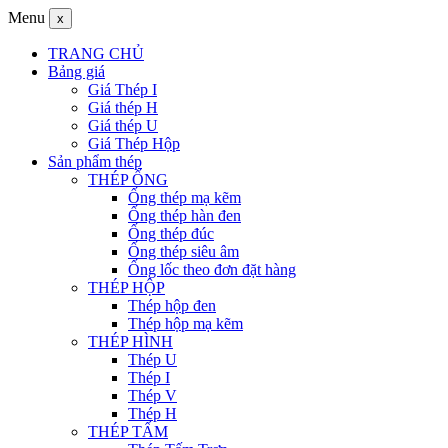
Menu
x
TRANG CHỦ
Bảng giá
Giá Thép I
Giá thép H
Giá thép U
Giá Thép Hộp
Sản phẩm thép
THÉP ỐNG
Ống thép mạ kẽm
Ống thép hàn đen
Ống thép đúc
Ống thép siêu âm
Ống lốc theo đơn đặt hàng
THÉP HỘP
Thép hộp đen
Thép hộp mạ kẽm
THÉP HÌNH
Thép U
Thép I
Thép V
Thép H
THÉP TẤM