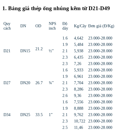
1. Bảng giá thép ống nhúng kẽm từ D21-D49
Quy
NPS
Độ
DN
OD
Kg/Cây
Đơn giá (Đ/Kg)
cách
inch
dày
1.6
4,642
23.000-28.000
1.9
5,484
23.000-28.000
21.2
D21
DN15
½”
2.1
5,938
23.000-28.000
2.3
6,435
23.000-28.000
2.3
7,26
23.000-28.000
1.6
5,933
23.000-28.000
1.9
6,961
23.000-28.000
D27
DN20
26.7
¾”
2.1
7,704
23.000-28.000
2.3
8,286
23.000-28.000
2.6
9,36
23.000-28.000
1.6
7,556
23.000-28.000
1.9
8,888
23.000-28.000
D34
DN25
33.5
1”
2.1
9,762
23.000-28.000
2.3
10,722
23.000-28.000
2.5
11,46
23.000-28.000