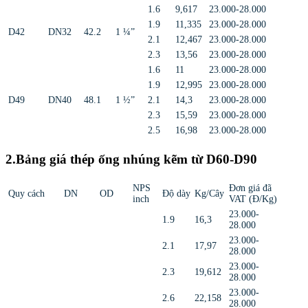
1.6
9,617
23.000-28.000
1.9
11,335
23.000-28.000
D42
DN32
42.2
1 ¼”
2.1
12,467
23.000-28.000
2.3
13,56
23.000-28.000
1.6
11
23.000-28.000
1.9
12,995
23.000-28.000
D49
DN40
48.1
1 ½”
2.1
14,3
23.000-28.000
2.3
15,59
23.000-28.000
2.5
16,98
23.000-28.000
2.Bảng giá thép ống nhúng kẽm từ D60-D90
NPS
Đơn giá đã
Quy cách
DN
OD
Độ dày
Kg/Cây
inch
VAT (Đ/Kg)
23.000-
1.9
16,3
28.000
23.000-
2.1
17,97
28.000
23.000-
2.3
19,612
28.000
23.000-
2.6
22,158
28.000