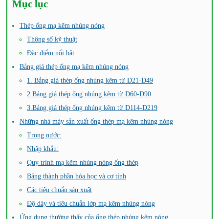
Mục lục
Thép ống mạ kẽm nhúng nóng
Thông số kỹ thuật
Đặc điểm nổi bật
Bảng giá thép ống mạ kẽm nhúng nóng
1. Bảng giá thép ống nhúng kẽm từ D21-D49
2.Bảng giá thép ống nhúng kẽm từ D60-D90
3.Bảng giá thép ống nhúng kẽm từ D114-D219
Những nhà máy sản xuất ống thép mạ kẽm nhúng nóng
Trong nước:
Nhập khẩu:
Quy trình mạ kẽm nhúng nóng ống thép
Bảng thành phần hóa học và cơ tính
Các tiêu chuẩn sản xuất
Độ dày và tiêu chuẩn lớp mạ kẽm nhúng nóng
Ứng dụng thường thấy của ống thép nhúng kẽm nóng