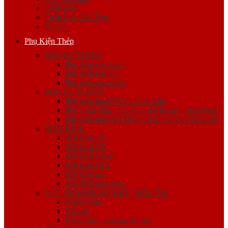
Thép Đặc
Thép Ray Cầu Trục
Xà Gồ
Phụ Kiện Thép
PHỤ KIỆN REN
Phụ kiện ren Mech
Phụ kiện ren K1
Phụ kiện ren giá rẻ
PHỤ KIỆN HÀN
Phụ kiện hàn FKK – Nhật Bản
Phụ Kiện Hàn Jinil bend (Dybend) – Hàn Quốc
Phụ kiện hàn SCH20 SCH40 SCH80 SCH160
MẶT BÍCH
Mặt bích JIS
Mặt bích BS
Mặt bích ANSI
Mặt bích DIN
Mặt bích mù
Mặt bích gia công
VẬT TƯ KHOAN NHỒI, SIÊU ÂM
Măng sông
Nắp bịt
Kẽm buộc, bulong, ốc viss