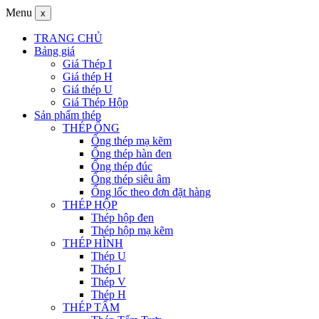
Menu
x
TRANG CHỦ
Bảng giá
Giá Thép I
Giá thép H
Giá thép U
Giá Thép Hộp
Sản phẩm thép
THÉP ỐNG
Ống thép mạ kẽm
Ống thép hàn đen
Ống thép đúc
Ống thép siêu âm
Ống lốc theo đơn đặt hàng
THÉP HỘP
Thép hộp đen
Thép hộp mạ kẽm
THÉP HÌNH
Thép U
Thép I
Thép V
Thép H
THÉP TẤM