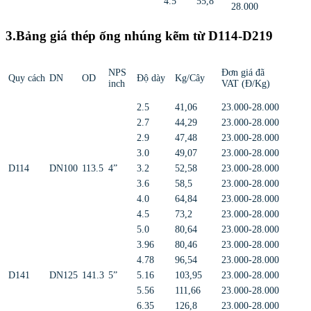
4.5
55,8
28.000
3.Bảng giá thép ống nhúng kẽm từ D114-D219
NPS
Đơn giá đã
Quy cách
DN
OD
Độ dày
Kg/Cây
inch
VAT (Đ/Kg)
2.5
41,06
23.000-28.000
2.7
44,29
23.000-28.000
2.9
47,48
23.000-28.000
3.0
49,07
23.000-28.000
D114
DN100
113.5
4”
3.2
52,58
23.000-28.000
3.6
58,5
23.000-28.000
4.0
64,84
23.000-28.000
4.5
73,2
23.000-28.000
5.0
80,64
23.000-28.000
3.96
80,46
23.000-28.000
4.78
96,54
23.000-28.000
D141
DN125
141.3
5”
5.16
103,95
23.000-28.000
5.56
111,66
23.000-28.000
6.35
126,8
23.000-28.000