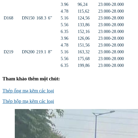
3.96
96,24
23.000-28.000
4.78
115,62
23.000-28.000
D168
DN150
168.3
6”
5.16
124,56
23.000-28.000
5.56
133,86
23.000-28.000
6.35
152,16
23.000-28.000
3.96
126,06
23.000-28.000
4.78
151,56
23.000-28.000
D219
DN200
219.1
8”
5.16
163,32
23.000-28.000
5.56
175,68
23.000-28.000
6.35
199,86
23.000-28.000
Tham khảo thêm một chút:
Thép ống mạ kẽm các loại
Thép hộp mạ kẽm các loại