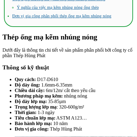
Ý nghĩa của việc mạ kẽm nhúng nóng ống thép
Đơn vị gia công phân phối thép ống mạ kẽm nhúng nóng
Thép ống mạ kẽm nhúng nóng
Dưới đây là thông tin chi tiết về sản phẩm phân phối bởi công ty cổ
phần Thép Hùng Phát
Thông số kỹ thuật
Quy cách:
D17-D610
Độ dày ống:
1.6mm-6.35mm
Chiều dài cây:
6m/12m/ cắt theo yêu cầu
Phương pháp mạ kẽm:
nhúng nóng
Độ dày lớp mạ:
35-85µm
Trọng lượng lớp mạ
: 320-600g/m²
Thời gian:
1-3 ngày
Tiêu chuẩn lớp mạ:
ASTM A123…
Bảo hành lớp mạ:
10 năm
Đơn vị gia công:
Thép Hùng Phát