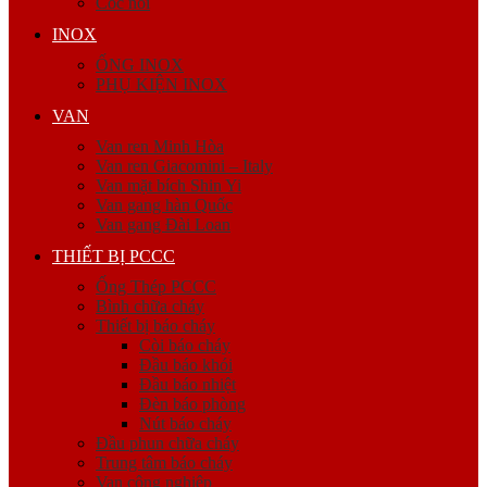
Cóc nối
INOX
ỐNG INOX
PHỤ KIỆN INOX
VAN
Van ren Minh Hòa
Van ren Giacomini – Italy
Van mặt bích Shin Yi
Van gang hàn Quốc
Van gang Đài Loan
THIẾT BỊ PCCC
Ống Thép PCCC
Bình chữa cháy
Thiết bị báo cháy
Còi báo cháy
Đầu báo khói
Đầu báo nhiệt
Đèn báo phòng
Nút báo cháy
Đầu phun chữa cháy
Trung tâm báo cháy
Van công nghiệp