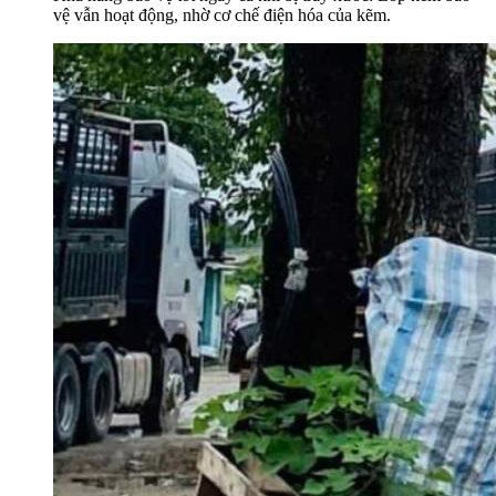
vệ vẫn hoạt động, nhờ cơ chế điện hóa của kẽm.