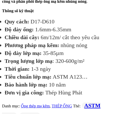
công và phân phối thép ống mạ kẽm nhúng nóng
.
Thông số kỹ thuật
Quy cách:
D17-D610
Độ dày ống:
1.6mm-6.35mm
Chiều dài cây:
6m/12m/ cắt theo yêu cầu
Phương pháp mạ kẽm:
nhúng nóng
Độ dày lớp mạ:
35-85µm
Trọng lượng lớp mạ
: 320-600g/m²
Thời gian:
1-3 ngày
Tiêu chuẩn lớp mạ:
ASTM A123…
Bảo hành lớp mạ:
10 năm
Đơn vị gia công:
Thép Hùng Phát
ASTM
Danh mục:
Ống thép mạ kẽm
,
THÉP ỐNG
Thẻ: