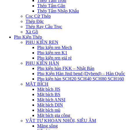
Thép Tấm Trơn
Thép Tấm Gân
Thép Tấm Nhập Khẩu
Cọc Cừ Thép
Thép Đặc
Thép Ray Cầu Trục
Xà Gồ
Phụ Kiện Thép
PHỤ KIỆN REN
Phụ kiện ren Mech
Phụ kiện ren K1
Phụ kiện ren giá rẻ
PHỤ KIỆN HÀN
Phụ kiện hàn FKK – Nhật Bản
Phụ Kiện Hàn Jinil bend (Dybend) – Hàn Quốc
Phụ kiện hàn SCH20 SCH40 SCH80 SCH160
MẶT BÍCH
Mặt bích JIS
Mặt bích BS
Mặt bích ANSI
Mặt bích DIN
Mặt bích mù
Mặt bích gia công
VẬT TƯ KHOAN NHỒI, SIÊU ÂM
Măng sông