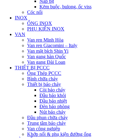
Nắp bịt
Kẽm buộc, bulong, ốc viss
Cóc nối
INOX
ỐNG INOX
PHỤ KIỆN INOX
VAN
Van ren Minh Hòa
Van ren Giacomini – Italy
Van mặt bích Shin Yi
Van gang hàn Quốc
Van gang Đài Loan
THIẾT BỊ PCCC
Ống Thép PCCC
Bình chữa cháy
Thiết bị báo cháy
Còi báo cháy
Đầu báo khói
Đầu báo nhiệt
Đèn báo phòng
Nút báo cháy
Đầu phun chữa cháy
Trung tâm báo cháy
Van công nghiệp
Khớp nối & phụ kiện đường ống