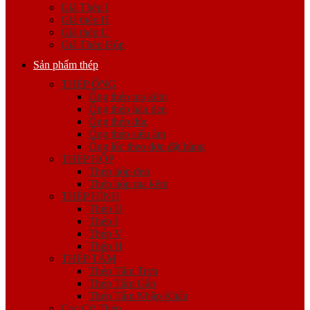
Giá Thép I
Giá thép H
Giá thép U
Giá Thép Hộp
Sản phẩm thép
THÉP ỐNG
Ống thép mạ kẽm
Ống thép hàn đen
Ống thép đúc
Ống thép siêu âm
Ống lốc theo đơn đặt hàng
THÉP HỘP
Thép hộp đen
Thép hộp mạ kẽm
THÉP HÌNH
Thép U
Thép I
Thép V
Thép H
THÉP TẤM
Thép Tấm Trơn
Thép Tấm Gân
Thép Tấm Nhập Khẩu
Cọc Cừ Thép