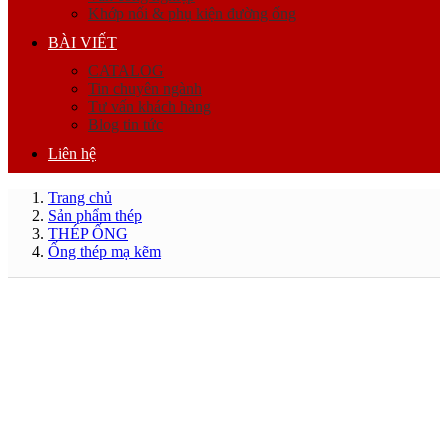
Khớp nối & phụ kiện đường ống
BÀI VIẾT
CATALOG
Tin chuyên ngành
Tư vấn khách hàng
Blog tin tức
Liên hệ
Trang chủ
Sản phẩm thép
THÉP ỐNG
Ống thép mạ kẽm