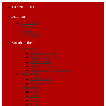
TRANG CHỦ
Bảng giá
Giá Thép I
Giá thép H
Giá thép U
Giá Thép Hộp
Sản phẩm thép
THÉP ỐNG
Ống thép mạ kẽm
Ống thép hàn đen
Ống thép đúc
Ống thép siêu âm
Ống lốc theo đơn đặt hàng
THÉP HỘP
Thép hộp đen
Thép hộp mạ kẽm
THÉP HÌNH
Thép U
Thép I
Thép V
Thép H