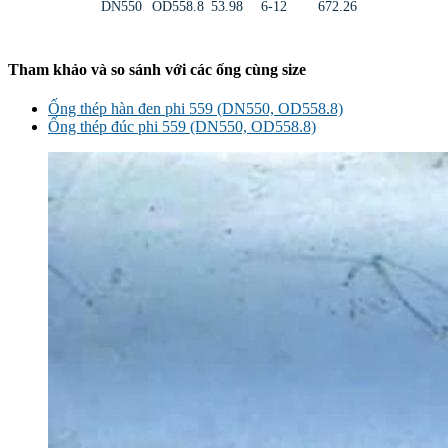
DN550
OD558.8
53.98
6-12
672.26
Tham khảo và so sánh với các ống cùng size
Ống thép hàn đen phi 559 (DN550, OD558.8)
Ống thép đúc phi 559 (DN550, OD558.8)