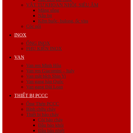
VẬT TƯ KHOAN NHỒI, SIÊU ÂM
Măng sông
Nắp bịt
Kẽm buộc, bulong, ốc viss
Cóc nối
INOX
ỐNG INOX
PHỤ KIỆN INOX
VAN
Van ren Minh Hòa
Van ren Giacomini – Italy
Van mặt bích Shin Yi
Van gang hàn Quốc
Van gang Đài Loan
THIẾT BỊ PCCC
Ống Thép PCCC
Bình chữa cháy
Thiết bị báo cháy
Còi báo cháy
Đầu báo khói
Đầu báo nhiệt