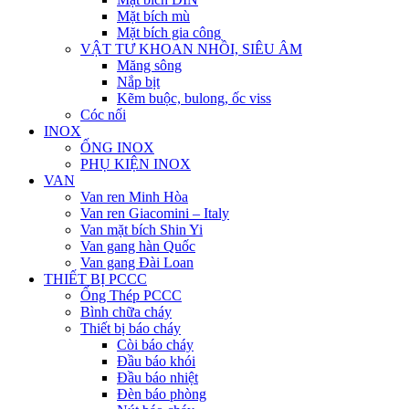
Mặt bích mù
Mặt bích gia công
VẬT TƯ KHOAN NHỒI, SIÊU ÂM
Măng sông
Nắp bịt
Kẽm buộc, bulong, ốc viss
Cóc nối
INOX
ỐNG INOX
PHỤ KIỆN INOX
VAN
Van ren Minh Hòa
Van ren Giacomini – Italy
Van mặt bích Shin Yi
Van gang hàn Quốc
Van gang Đài Loan
THIẾT BỊ PCCC
Ống Thép PCCC
Bình chữa cháy
Thiết bị báo cháy
Còi báo cháy
Đầu báo khói
Đầu báo nhiệt
Đèn báo phòng