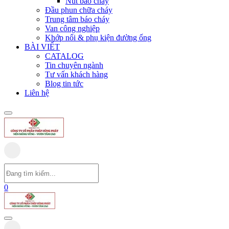
Nút báo cháy
Đầu phun chữa cháy
Trung tâm báo cháy
Van công nghiệp
Khớp nối & phụ kiện đường ống
BÀI VIẾT
CATALOG
Tin chuyên ngành
Tư vấn khách hàng
Blog tin tức
Liên hệ
0