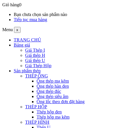
Giỏ hàng
0
Bạn chưa chọn sản phẩm nào
Tiếp tục mua hàng
Menu
x
TRANG CHỦ
Bảng giá
Giá Thép I
Giá thép H
Giá thép U
Giá Thép Hộp
Sản phẩm thép
THÉP ỐNG
Ống thép mạ kẽm
Ống thép hàn đen
Ống thép đúc
Ống thép siêu âm
Ống lốc theo đơn đặt hàng
THÉP HỘP
Thép hộp đen
Thép hộp mạ kẽm
THÉP HÌNH
Thép U