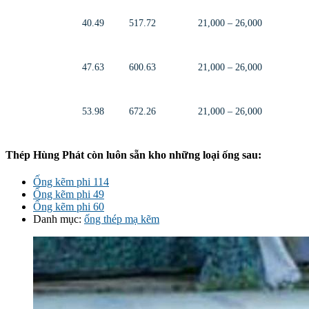
40.49
517.72
21,000 – 26,000
47.63
600.63
21,000 – 26,000
53.98
672.26
21,000 – 26,000
Thép Hùng Phát còn luôn sẵn kho những loại ống sau:
Ống kẽm phi 114
Ống kẽm phi 49
Ống kẽm phi 60
Danh mục:
ống thép mạ kẽm