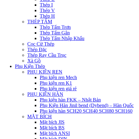
Thép I
Thép V
Thép H
THÉP TẤM
Thép Tấm Trơn
Thép Tấm Gân
Thép Tấm Nhập Khẩu
Cọc Cừ Thép
Thép Đặc
Thép Ray Cầu Trục
Xà Gồ
Phụ Kiện Thép
PHỤ KIỆN REN
Phụ kiện ren Mech
Phụ kiện ren K1
Phụ kiện ren giá rẻ
PHỤ KIỆN HÀN
Phụ kiện hàn FKK – Nhật Bản
Phụ Kiện Hàn Jinil bend (Dybend) – Hàn Quốc
Phụ kiện hàn SCH20 SCH40 SCH80 SCH160
MẶT BÍCH
Mặt bích JIS
Mặt bích BS
Mặt bích ANSI
Mặt bích DIN