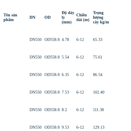
Độ dày
Trọng
Tên sản
Chiều
DN
OD
ly
lượng
phẩm
dài (m)
(mm)
cây kg/m
DN550
OD558.8
4.78
6-12
65.33
DN550
OD558.8
5.54
6-12
75.61
DN550
OD558.8
6.35
6-12
86.54
DN550
OD558.8
7.53
6-12
102.40
DN550
OD558.8
8.2
6-12
111.38
DN550
OD558.8
9.53
6-12
129.13