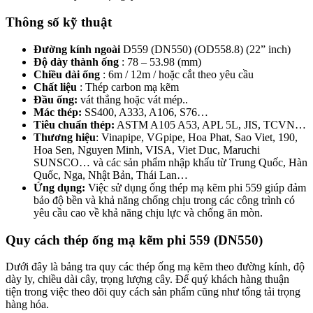
Thông số kỹ thuật
Đường kính ngoài
D559 (DN550) (OD558.8) (22” inch)
Độ dày thành ống
: 78 – 53.98 (mm)
Chiều dài ống
: 6m / 12m / hoặc cắt theo yêu cầu
Chất liệu
: Thép carbon mạ kẽm
Đầu ống:
vát thẳng hoặc vát mép..
Mác thép:
SS400, A333, A106, S76…
Tiêu chuẩn thép:
ASTM A105 A53, APL 5L, JIS, TCVN…
Thương hiệu
: Vinapipe, VGpipe, Hoa Phat, Sao Viet, 190,
Hoa Sen, Nguyen Minh, VISA, Viet Duc, Maruchi
SUNSCO… và các sản phẩm nhập khẩu từ Trung Quốc, Hàn
Quốc, Nga, Nhật Bản, Thái Lan…
Ứng dụng:
Việc sử dụng ống thép mạ kẽm phi 559 giúp đảm
bảo độ bền và khả năng chống chịu trong các công trình có
yêu cầu cao về khả năng chịu lực và chống ăn mòn.
Quy cách thép ống mạ kẽm phi 559 (DN550)
Dưới đây là bảng tra quy các thép ống mạ kẽm theo đường kính, độ
dày ly, chiều dài cây, trọng lượng cây. Để quý khách hàng thuận
tiện trong việc theo dõi quy cách sản phẩm cũng như tổng tải trọng
hàng hóa.