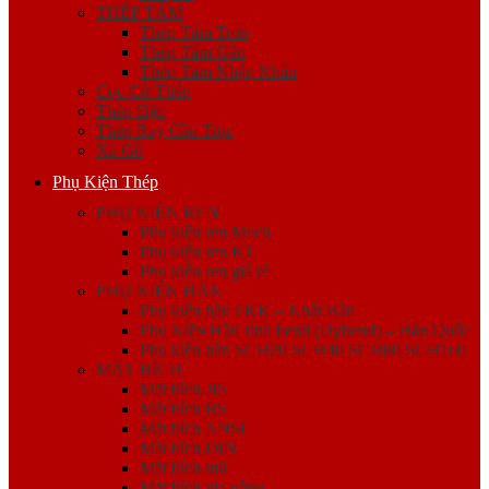
THÉP TẤM
Thép Tấm Trơn
Thép Tấm Gân
Thép Tấm Nhập Khẩu
Cọc Cừ Thép
Thép Đặc
Thép Ray Cầu Trục
Xà Gồ
Phụ Kiện Thép
PHỤ KIỆN REN
Phụ kiện ren Mech
Phụ kiện ren K1
Phụ kiện ren giá rẻ
PHỤ KIỆN HÀN
Phụ kiện hàn FKK – Nhật Bản
Phụ Kiện Hàn Jinil bend (Dybend) – Hàn Quốc
Phụ kiện hàn SCH20 SCH40 SCH80 SCH160
MẶT BÍCH
Mặt bích JIS
Mặt bích BS
Mặt bích ANSI
Mặt bích DIN
Mặt bích mù
Mặt bích gia công