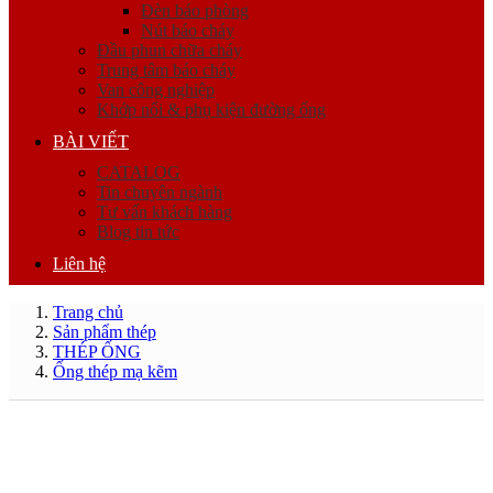
Đèn báo phòng
Nút báo cháy
Đầu phun chữa cháy
Trung tâm báo cháy
Van công nghiệp
Khớp nối & phụ kiện đường ống
BÀI VIẾT
CATALOG
Tin chuyên ngành
Tư vấn khách hàng
Blog tin tức
Liên hệ
Trang chủ
Sản phẩm thép
THÉP ỐNG
Ống thép mạ kẽm