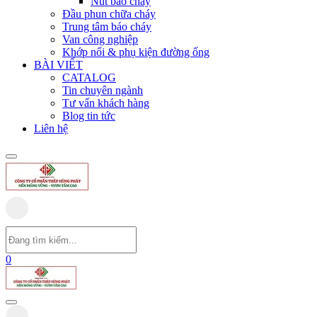
Nút báo cháy
Đầu phun chữa cháy
Trung tâm báo cháy
Van công nghiệp
Khớp nối & phụ kiện đường ống
BÀI VIẾT
CATALOG
Tin chuyên ngành
Tư vấn khách hàng
Blog tin tức
Liên hệ
0