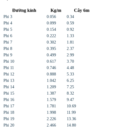
Đường kính
Kg/m
Cây 6m
Phi 3
0.056
0.34
Phi 4
0.099
0.59
Phi 5
0.154
0.92
Phi 6
0.222
1.33
Phi 7
0.302
1.81
Phi 8
0.395
2.37
Phi 9
0.499
2.99
Phi 10
0.617
3.70
Phi 11
0.746
4.48
Phi 12
0.888
5.33
Phi 13
1.042
6.25
Phi 14
1.209
7.25
Phi 15
1.387
8.32
Phi 16
1.579
9.47
Phi 17
1.781
10.69
Phi 18
1.998
11.99
Phi 19
2.226
13.36
Phi 20
2.466
14.80