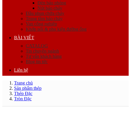
Đèn báo phòng
Nút báo cháy
Đầu phun chữa cháy
Trung tâm báo cháy
Van công nghiệp
Khớp nối & phụ kiện đường ống
BÀI VIẾT
CATALOG
Tin chuyên ngành
Tư vấn khách hàng
Blog tin tức
Liên hệ
Trang chủ
Sản phẩm thép
Thép Đặc
Tròn Đặc