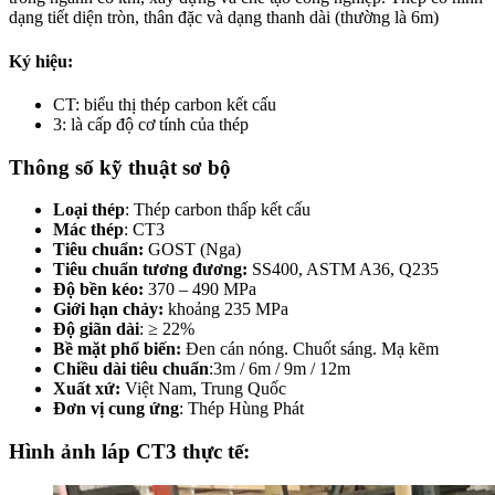
dạng tiết diện tròn, thân đặc và dạng thanh dài (thường là 6m)
Ký hiệu:
CT: biểu thị thép carbon kết cấu
3: là cấp độ cơ tính của thép
Thông số kỹ thuật sơ bộ
Loại thép
: Thép carbon thấp kết cấu
Mác thép
: CT3
Tiêu chuẩn:
GOST (Nga)
Tiêu chuẩn tương đương:
SS400, ASTM A36, Q235
Độ bền kéo:
370 – 490 MPa
Giới hạn chảy:
khoảng 235 MPa
Độ giãn dài
: ≥ 22%
Bề mặt phổ biến:
Đen cán nóng. Chuốt sáng. Mạ kẽm
Chiều dài tiêu chuẩn
:3m / 6m / 9m / 12m
Xuất xứ:
Việt Nam, Trung Quốc
Đơn vị cung ứng
: Thép Hùng Phát
Hình ảnh láp CT3 thực tế: