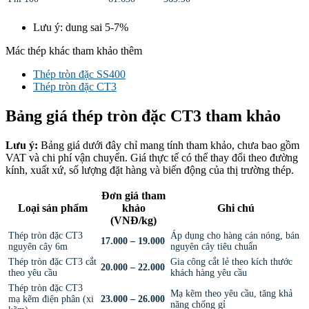
Lưu ý: dung sai 5-7%
Mác thép khác tham khảo thêm
Thép tròn đặc SS400
Thép tròn đặc CT3
Bảng giá thép tròn đặc CT3 tham khảo
Lưu ý:
Bảng giá dưới đây chỉ mang tính tham khảo, chưa bao gồm
VAT và chi phí vận chuyển. Giá thực tế có thể thay đổi theo đường
kính, xuất xứ, số lượng đặt hàng và biến động của thị trường thép.
Đơn giá tham
Loại sản phẩm
khảo
Ghi chú
(VNĐ/kg)
Thép tròn đặc CT3
Áp dụng cho hàng cán nóng, bán
17.000 – 19.000
nguyên cây 6m
nguyên cây tiêu chuẩn
Thép tròn đặc CT3 cắt
Gia công cắt lẻ theo kích thước
20.000 – 22.000
theo yêu cầu
khách hàng yêu cầu
Thép tròn đặc CT3
Mạ kẽm theo yêu cầu, tăng khả
mạ kẽm điện phân (xi
23.000 – 26.000
năng chống gỉ