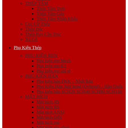
THÉP TẤM
Thép Tấm Trơn
Thép Tấm Gân
Thép Tấm Nhập Khẩu
Cọc Cừ Thép
Thép Đặc
Thép Ray Cầu Trục
Xà Gồ
Phụ Kiện Thép
PHỤ KIỆN REN
Phụ kiện ren Mech
Phụ kiện ren K1
Phụ kiện ren giá rẻ
PHỤ KIỆN HÀN
Phụ kiện hàn FKK – Nhật Bản
Phụ Kiện Hàn Jinil bend (Dybend) – Hàn Quốc
Phụ kiện hàn SCH20 SCH40 SCH80 SCH160
MẶT BÍCH
Mặt bích JIS
Mặt bích BS
Mặt bích ANSI
Mặt bích DIN
Mặt bích mù
Mặt bích gia công