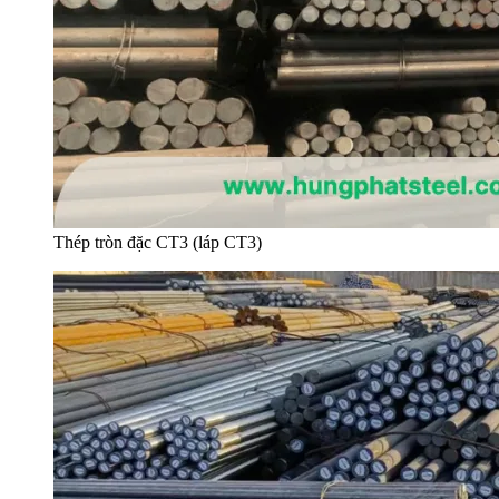
Thép tròn đặc CT3 (láp CT3)