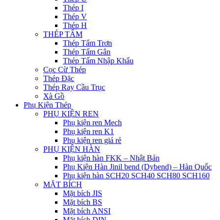
Thép I
Thép V
Thép H
THÉP TẤM
Thép Tấm Trơn
Thép Tấm Gân
Thép Tấm Nhập Khẩu
Cọc Cừ Thép
Thép Đặc
Thép Ray Cầu Trục
Xà Gồ
Phụ Kiện Thép
PHỤ KIỆN REN
Phụ kiện ren Mech
Phụ kiện ren K1
Phụ kiện ren giá rẻ
PHỤ KIỆN HÀN
Phụ kiện hàn FKK – Nhật Bản
Phụ Kiện Hàn Jinil bend (Dybend) – Hàn Quốc
Phụ kiện hàn SCH20 SCH40 SCH80 SCH160
MẶT BÍCH
Mặt bích JIS
Mặt bích BS
Mặt bích ANSI
Mặt bích DIN