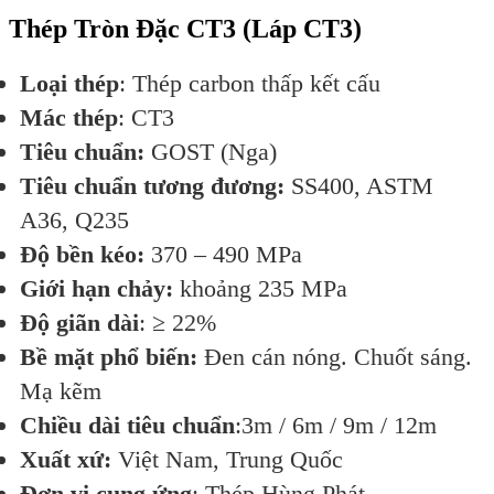
Thép Tròn Đặc CT3 (Láp CT3)
Loại thép
: Thép carbon thấp kết cấu
Mác thép
: CT3
Tiêu chuẩn:
GOST (Nga)
Tiêu chuẩn tương đương:
SS400, ASTM
A36, Q235
Độ bền kéo:
370 – 490 MPa
Giới hạn chảy:
khoảng 235 MPa
Độ giãn dài
: ≥ 22%
Bề mặt phổ biến:
Đen cán nóng. Chuốt sáng.
Mạ kẽm
Chiều dài tiêu chuẩn
:3m / 6m / 9m / 12m
Xuất xứ:
Việt Nam, Trung Quốc
Đơn vị cung ứng
: Thép Hùng Phát