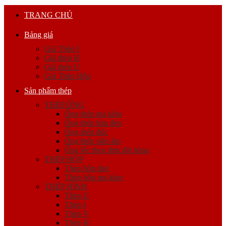
TRANG CHỦ
Bảng giá
Giá Thép I
Giá thép H
Giá thép U
Giá Thép Hộp
Sản phẩm thép
THÉP ỐNG
Ống thép mạ kẽm
Ống thép hàn đen
Ống thép đúc
Ống thép siêu âm
Ống lốc theo đơn đặt hàng
THÉP HỘP
Thép hộp đen
Thép hộp mạ kẽm
THÉP HÌNH
Thép U
Thép I
Thép V
Thép H