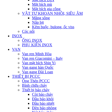
Mặt bích mù
Mặt bích gia công
VẬT TƯ KHOAN NHỒI, SIÊU ÂM
Măng sông
Nắp bịt
Kẽm buộc, bulong, ốc viss
Cóc nối
INOX
ỐNG INOX
PHỤ KIỆN INOX
VAN
Van ren Minh Hòa
Van ren Giacomini – Italy
Van mặt bích Shin Yi
Van gang hàn Quốc
Van gang Đài Loan
THIẾT BỊ PCCC
Ống Thép PCCC
Bình chữa cháy
Thiết bị báo cháy
Còi báo cháy
Đầu báo khói
Đầu báo nhiệt
Đèn báo phòng