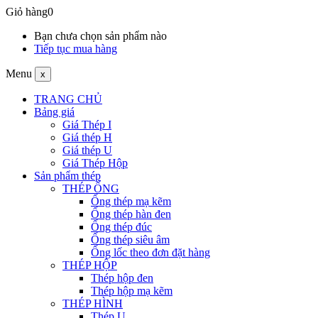
Giỏ hàng
0
Bạn chưa chọn sản phẩm nào
Tiếp tục mua hàng
Menu
x
TRANG CHỦ
Bảng giá
Giá Thép I
Giá thép H
Giá thép U
Giá Thép Hộp
Sản phẩm thép
THÉP ỐNG
Ống thép mạ kẽm
Ống thép hàn đen
Ống thép đúc
Ống thép siêu âm
Ống lốc theo đơn đặt hàng
THÉP HỘP
Thép hộp đen
Thép hộp mạ kẽm
THÉP HÌNH
Thép U