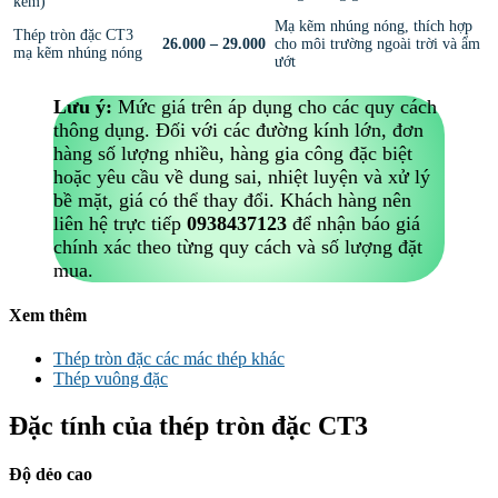
kẽm)
Mạ kẽm nhúng nóng, thích hợp
Thép tròn đặc CT3
26.000 – 29.000
cho môi trường ngoài trời và ẩm
mạ kẽm nhúng nóng
ướt
Lưu ý:
Mức giá trên áp dụng cho các quy cách
thông dụng. Đối với các đường kính lớn, đơn
hàng số lượng nhiều, hàng gia công đặc biệt
hoặc yêu cầu về dung sai, nhiệt luyện và xử lý
bề mặt, giá có thể thay đổi. Khách hàng nên
liên hệ trực tiếp
0938437123
để nhận báo giá
chính xác theo từng quy cách và số lượng đặt
mua.
Xem thêm
Thép tròn đặc các mác thép khác
Thép vuông đặc
Đặc tính của thép tròn đặc CT3
Độ dẻo cao