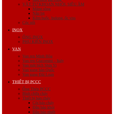
VẬT TƯ KHOAN NHỒI, SIÊU ÂM
Măng sông
Nắp bịt
Kẽm buộc, bulong, ốc viss
Cóc nối
INOX
ỐNG INOX
PHỤ KIỆN INOX
VAN
Van ren Minh Hòa
Van ren Giacomini – Italy
Van mặt bích Shin Yi
Van gang hàn Quốc
Van gang Đài Loan
THIẾT BỊ PCCC
Ống Thép PCCC
Bình chữa cháy
Thiết bị báo cháy
Còi báo cháy
Đầu báo khói
Đầu báo nhiệt