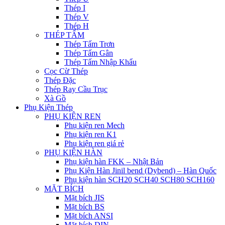
Thép I
Thép V
Thép H
THÉP TẤM
Thép Tấm Trơn
Thép Tấm Gân
Thép Tấm Nhập Khẩu
Cọc Cừ Thép
Thép Đặc
Thép Ray Cầu Trục
Xà Gồ
Phụ Kiện Thép
PHỤ KIỆN REN
Phụ kiện ren Mech
Phụ kiện ren K1
Phụ kiện ren giá rẻ
PHỤ KIỆN HÀN
Phụ kiện hàn FKK – Nhật Bản
Phụ Kiện Hàn Jinil bend (Dybend) – Hàn Quốc
Phụ kiện hàn SCH20 SCH40 SCH80 SCH160
MẶT BÍCH
Mặt bích JIS
Mặt bích BS
Mặt bích ANSI
Mặt bích DIN