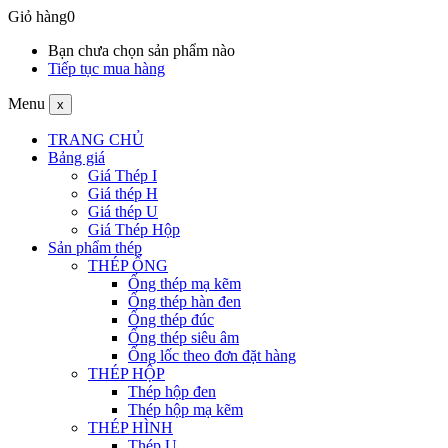
Giỏ hàng
0
Bạn chưa chọn sản phẩm nào
Tiếp tục mua hàng
Menu
x
TRANG CHỦ
Bảng giá
Giá Thép I
Giá thép H
Giá thép U
Giá Thép Hộp
Sản phẩm thép
THÉP ỐNG
Ống thép mạ kẽm
Ống thép hàn đen
Ống thép đúc
Ống thép siêu âm
Ống lốc theo đơn đặt hàng
THÉP HỘP
Thép hộp đen
Thép hộp mạ kẽm
THÉP HÌNH
Thép U