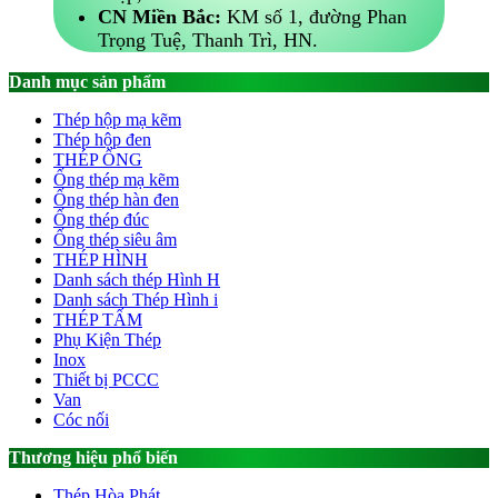
CN Miền Bắc:
KM số 1, đường Phan
Trọng Tuệ, Thanh Trì, HN.
Danh mục sản phẩm
Thép hộp mạ kẽm
Thép hộp đen
THÉP ỐNG
Ống thép mạ kẽm
Ống thép hàn đen
Ống thép đúc
Ống thép siêu âm
THÉP HÌNH
Danh sách thép Hình H
Danh sách Thép Hình i
THÉP TẤM
Phụ Kiện Thép
Inox
Thiết bị PCCC
Van
Cóc nối
Thương hiệu phổ biến
Thép Hòa Phát