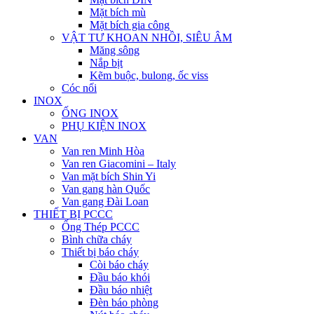
Mặt bích mù
Mặt bích gia công
VẬT TƯ KHOAN NHỒI, SIÊU ÂM
Măng sông
Nắp bịt
Kẽm buộc, bulong, ốc viss
Cóc nối
INOX
ỐNG INOX
PHỤ KIỆN INOX
VAN
Van ren Minh Hòa
Van ren Giacomini – Italy
Van mặt bích Shin Yi
Van gang hàn Quốc
Van gang Đài Loan
THIẾT BỊ PCCC
Ống Thép PCCC
Bình chữa cháy
Thiết bị báo cháy
Còi báo cháy
Đầu báo khói
Đầu báo nhiệt
Đèn báo phòng