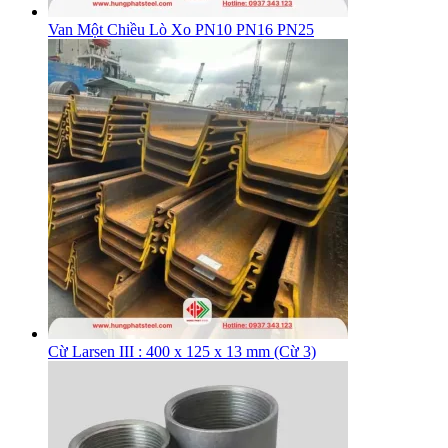
Van Một Chiều Lò Xo PN10 PN16 PN25
Cừ Larsen III : 400 x 125 x 13 mm (Cừ 3)