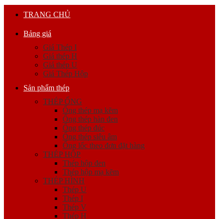
TRANG CHỦ
Bảng giá
Giá Thép I
Giá thép H
Giá thép U
Giá Thép Hộp
Sản phẩm thép
THÉP ỐNG
Ống thép mạ kẽm
Ống thép hàn đen
Ống thép đúc
Ống thép siêu âm
Ống lốc theo đơn đặt hàng
THÉP HỘP
Thép hộp đen
Thép hộp mạ kẽm
THÉP HÌNH
Thép U
Thép I
Thép V
Thép H