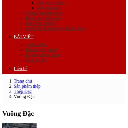
Đèn báo phòng
Nút báo cháy
Đầu phun chữa cháy
Trung tâm báo cháy
Van công nghiệp
Khớp nối & phụ kiện đường ống
BÀI VIẾT
CATALOG
Tin chuyên ngành
Tư vấn khách hàng
Blog tin tức
Liên hệ
Trang chủ
Sản phẩm thép
Thép Đặc
Vuông Đặc
Vuông Đặc