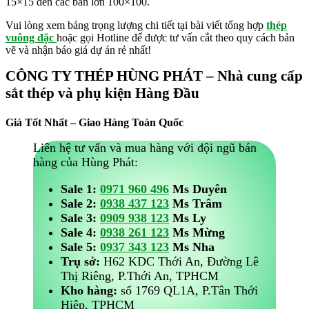
15×15 đến các bản lớn 100×100.
Vui lòng xem bảng trọng lượng chi tiết tại bài viết tổng hợp
thép
vuông đặc
hoặc gọi Hotline để được tư vấn cắt theo quy cách bản
vẽ và nhận báo giá dự án rẻ nhất!
CÔNG TY THÉP HÙNG PHÁT – Nhà cung cấp
sắt thép và phụ kiện Hàng Đầu
Giá Tốt Nhất – Giao Hàng Toàn Quốc
Liên hệ tư vấn và mua hàng với đội ngũ bán
hàng của Hùng Phát:
Sale 1:
0971 960 496
Ms Duyên
Sale 2:
0938 437 123
Ms Trâm
Sale 3:
0909 938 123
Ms Ly
Sale 4:
0938 261 123
Ms Mừng
Sale 5:
0937 343 123
Ms Nha
Trụ sở:
H62 KDC Thới An, Đường Lê
Thị Riêng, P.Thới An, TPHCM
Kho hàng:
số 1769 QL1A, P.Tân Thới
Hiệp, TPHCM