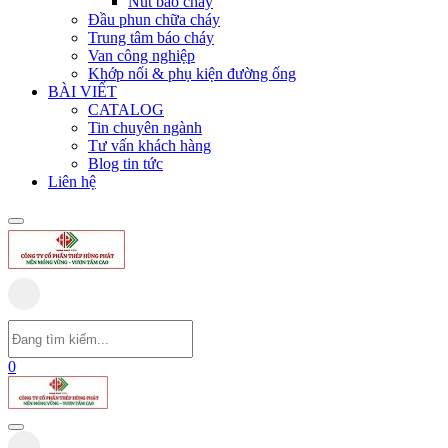
Nút báo cháy
Đầu phun chữa cháy
Trung tâm báo cháy
Van công nghiệp
Khớp nối & phụ kiện đường ống
BÀI VIẾT
CATALOG
Tin chuyên ngành
Tư vấn khách hàng
Blog tin tức
Liên hệ
0