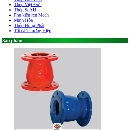
Thép Việt Đức
Thép SeAH
Phụ kiên ren Mech
Minh Hòa
Thép Hùng Phát
Tất cả Thương Hiệu
Sản phẩm