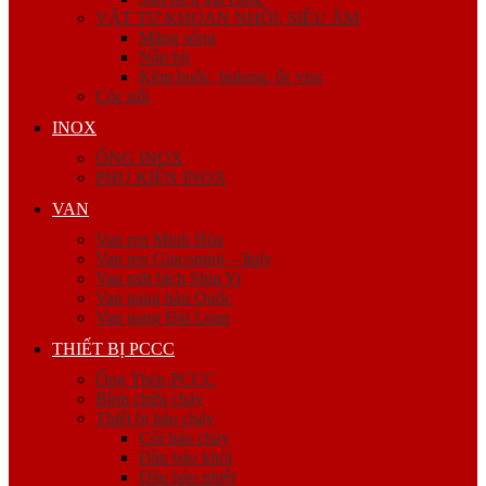
VẬT TƯ KHOAN NHỒI, SIÊU ÂM
Măng sông
Nắp bịt
Kẽm buộc, bulong, ốc viss
Cóc nối
INOX
ỐNG INOX
PHỤ KIỆN INOX
VAN
Van ren Minh Hòa
Van ren Giacomini – Italy
Van mặt bích Shin Yi
Van gang hàn Quốc
Van gang Đài Loan
THIẾT BỊ PCCC
Ống Thép PCCC
Bình chữa cháy
Thiết bị báo cháy
Còi báo cháy
Đầu báo khói
Đầu báo nhiệt