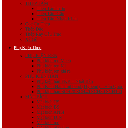
THÉP TẤM
Thép Tấm Trơn
Thép Tấm Gân
Thép Tấm Nhập Khẩu
Cọc Cừ Thép
Thép Đặc
Thép Ray Cầu Trục
Xà Gồ
Phụ Kiện Thép
PHỤ KIỆN REN
Phụ kiện ren Mech
Phụ kiện ren K1
Phụ kiện ren giá rẻ
PHỤ KIỆN HÀN
Phụ kiện hàn FKK – Nhật Bản
Phụ Kiện Hàn Jinil bend (Dybend) – Hàn Quốc
Phụ kiện hàn SCH20 SCH40 SCH80 SCH160
MẶT BÍCH
Mặt bích JIS
Mặt bích BS
Mặt bích ANSI
Mặt bích DIN
Mặt bích mù
Mặt bích gia công