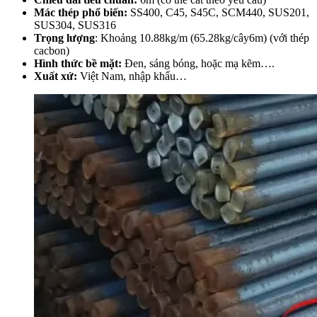
Mác thép phổ biến:
SS400, C45, S45C, SCM440, SUS201,
SUS304, SUS316
Trọng lượng
: Khoảng 10.88kg/m (65.28kg/cây6m) (với thép
cacbon)
Hình thức bề mặt:
Đen, sáng bóng, hoặc mạ kẽm….
Xuất xứ:
Việt Nam, nhập khẩu…