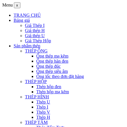
Menu
x
TRANG CHỦ
Bảng giá
Giá Thép I
Giá thép H
Giá thép U
Giá Thép Hộp
Sản phẩm thép
THÉP ỐNG
Ống thép mạ kẽm
Ống thép hàn đen
Ống thép đúc
Ống thép siêu âm
Ống lốc theo đơn đặt hàng
THÉP HỘP
Thép hộp đen
Thép hộp mạ kẽm
THÉP HÌNH
Thép U
Thép I
Thép V
Thép H
THÉP TẤM