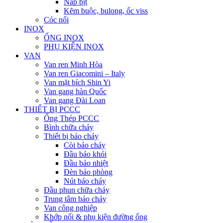
Nắp bịt
Kẽm buộc, bulong, ốc viss
Cóc nối
INOX
ỐNG INOX
PHỤ KIỆN INOX
VAN
Van ren Minh Hòa
Van ren Giacomini – Italy
Van mặt bích Shin Yi
Van gang hàn Quốc
Van gang Đài Loan
THIẾT BỊ PCCC
Ống Thép PCCC
Bình chữa cháy
Thiết bị báo cháy
Còi báo cháy
Đầu báo khói
Đầu báo nhiệt
Đèn báo phòng
Nút báo cháy
Đầu phun chữa cháy
Trung tâm báo cháy
Van công nghiệp
Khớp nối & phụ kiện đường ống