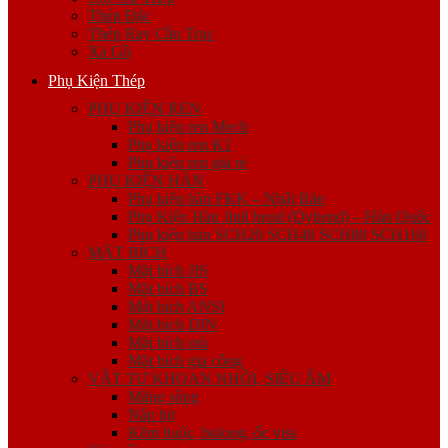
Thép Đặc
Thép Ray Cầu Trục
Xà Gồ
Phụ Kiện Thép
PHỤ KIỆN REN
Phụ kiện ren Mech
Phụ kiện ren K1
Phụ kiện ren giá rẻ
PHỤ KIỆN HÀN
Phụ kiện hàn FKK – Nhật Bản
Phụ Kiện Hàn Jinil bend (Dybend) – Hàn Quốc
Phụ kiện hàn SCH20 SCH40 SCH80 SCH160
MẶT BÍCH
Mặt bích JIS
Mặt bích BS
Mặt bích ANSI
Mặt bích DIN
Mặt bích mù
Mặt bích gia công
VẬT TƯ KHOAN NHỒI, SIÊU ÂM
Măng sông
Nắp bịt
Kẽm buộc, bulong, ốc viss