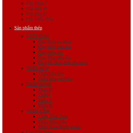
Giá Thép I
Giá thép H
Giá thép U
Giá Thép Hộp
Sản phẩm thép
THÉP ỐNG
Ống thép mạ kẽm
Ống thép hàn đen
Ống thép đúc
Ống thép siêu âm
Ống lốc theo đơn đặt hàng
THÉP HỘP
Thép hộp đen
Thép hộp mạ kẽm
THÉP HÌNH
Thép U
Thép I
Thép V
Thép H
THÉP TẤM
Thép Tấm Trơn
Thép Tấm Gân
Thép Tấm Nhập Khẩu
Cọc Cừ Thép