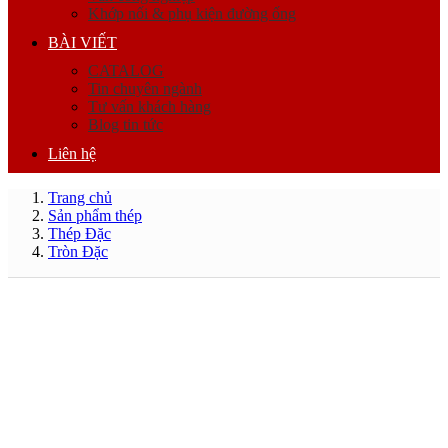
Khớp nối & phụ kiện đường ống
BÀI VIẾT
CATALOG
Tin chuyên ngành
Tư vấn khách hàng
Blog tin tức
Liên hệ
Trang chủ
Sản phẩm thép
Thép Đặc
Tròn Đặc