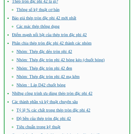
Thép tròn đặc phi 42 là gì?
Thông số kỹ thuật cơ bản
Báo giá thép tròn đặc phi 42 mới nhất
Các mác thép thông dụng
Điểm mạnh nổi bật của thép tròn đặc phi 42
Phân chia thép tròn đặc phi 42 thành các nhóm
Nhóm: Thép đặc dẻo tròn phi 42
Nhóm: Thép đặc tròn phi 42 bóng kéo (chuốt bóng)
Nhóm: Thép đặc tròn phi 42 đen
Nhóm: Thép đặc tròn phi 42 mạ kẽm
Nhóm : Láp D42 chuốt bóng
Những công trình ưa dùng thép tròn đặc phi 42
Các thành phần và kỹ thuật chuyên sâu
Tỷ lệ % các chất trong thép tròn đặc phi 42
Độ bền của thép tròn đặc phi 42
Tiêu chuẩn trong kỹ thuật