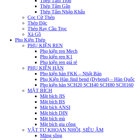
Thép Tấm Trơn
Thép Tấm Gân
Thép Tấm Nhập Khẩu
Cọc Cừ Thép
Thép Đặc
Thép Ray Cầu Trục
Xà Gồ
Phụ Kiện Thép
PHỤ KIỆN REN
Phụ kiện ren Mech
Phụ kiện ren K1
Phụ kiện ren giá rẻ
PHỤ KIỆN HÀN
Phụ kiện hàn FKK – Nhật Bản
Phụ Kiện Hàn Jinil bend (Dybend) – Hàn Quốc
Phụ kiện hàn SCH20 SCH40 SCH80 SCH160
MẶT BÍCH
Mặt bích JIS
Mặt bích BS
Mặt bích ANSI
Mặt bích DIN
Mặt bích mù
Mặt bích gia công
VẬT TƯ KHOAN NHỒI, SIÊU ÂM
Măng sông