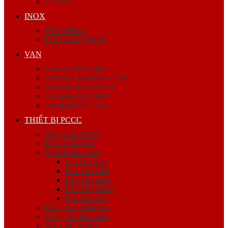
Cóc nối
INOX
ỐNG INOX
PHỤ KIỆN INOX
VAN
Van ren Minh Hòa
Van ren Giacomini – Italy
Van mặt bích Shin Yi
Van gang hàn Quốc
Van gang Đài Loan
THIẾT BỊ PCCC
Ống Thép PCCC
Bình chữa cháy
Thiết bị báo cháy
Còi báo cháy
Đầu báo khói
Đầu báo nhiệt
Đèn báo phòng
Nút báo cháy
Đầu phun chữa cháy
Trung tâm báo cháy
Van công nghiệp