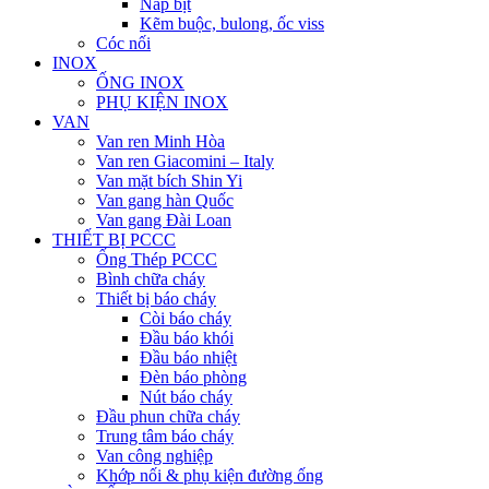
Nắp bịt
Kẽm buộc, bulong, ốc viss
Cóc nối
INOX
ỐNG INOX
PHỤ KIỆN INOX
VAN
Van ren Minh Hòa
Van ren Giacomini – Italy
Van mặt bích Shin Yi
Van gang hàn Quốc
Van gang Đài Loan
THIẾT BỊ PCCC
Ống Thép PCCC
Bình chữa cháy
Thiết bị báo cháy
Còi báo cháy
Đầu báo khói
Đầu báo nhiệt
Đèn báo phòng
Nút báo cháy
Đầu phun chữa cháy
Trung tâm báo cháy
Van công nghiệp
Khớp nối & phụ kiện đường ống