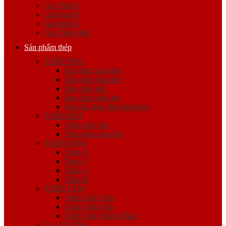
Giá Thép I
Giá thép H
Giá thép U
Giá Thép Hộp
Sản phẩm thép
THÉP ỐNG
Ống thép mạ kẽm
Ống thép hàn đen
Ống thép đúc
Ống thép siêu âm
Ống lốc theo đơn đặt hàng
THÉP HỘP
Thép hộp đen
Thép hộp mạ kẽm
THÉP HÌNH
Thép U
Thép I
Thép V
Thép H
THÉP TẤM
Thép Tấm Trơn
Thép Tấm Gân
Thép Tấm Nhập Khẩu
Cọc Cừ Thép