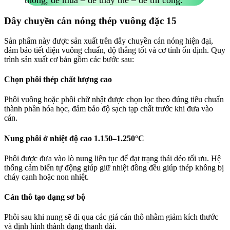
thông, dễ mua – dễ thay thế – dễ thi công.
Dây chuyền cán nóng thép vuông đặc 15
Sản phẩm này được sản xuất trên dây chuyền cán nóng hiện đại,
đảm bảo tiết diện vuông chuẩn, độ thẳng tốt và cơ tính ổn định. Quy
trình sản xuất cơ bản gồm các bước sau:
Chọn phôi thép chất lượng cao
Phôi vuông hoặc phôi chữ nhật được chọn lọc theo đúng tiêu chuẩn
thành phần hóa học, đảm bảo độ sạch tạp chất trước khi đưa vào
cán.
Nung phôi ở nhiệt độ cao 1.150–1.250°C
Phôi được đưa vào lò nung liên tục để đạt trạng thái dẻo tối ưu. Hệ
thống cảm biến tự động giúp giữ nhiệt đồng đều giúp thép không bị
cháy cạnh hoặc non nhiệt.
Cán thô tạo dạng sơ bộ
Phôi sau khi nung sẽ đi qua các giá cán thô nhằm giảm kích thước
và định hình thành dạng thanh dài.