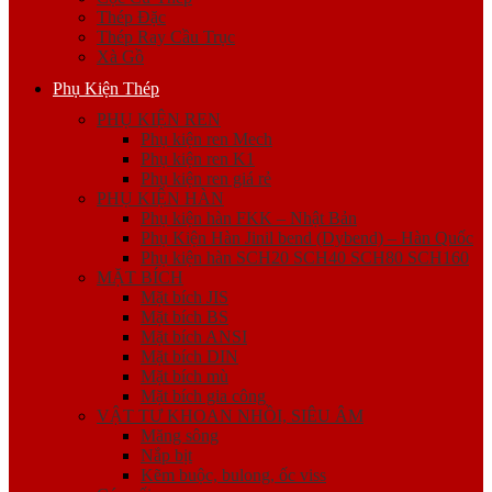
Thép Đặc
Thép Ray Cầu Trục
Xà Gồ
Phụ Kiện Thép
PHỤ KIỆN REN
Phụ kiện ren Mech
Phụ kiện ren K1
Phụ kiện ren giá rẻ
PHỤ KIỆN HÀN
Phụ kiện hàn FKK – Nhật Bản
Phụ Kiện Hàn Jinil bend (Dybend) – Hàn Quốc
Phụ kiện hàn SCH20 SCH40 SCH80 SCH160
MẶT BÍCH
Mặt bích JIS
Mặt bích BS
Mặt bích ANSI
Mặt bích DIN
Mặt bích mù
Mặt bích gia công
VẬT TƯ KHOAN NHỒI, SIÊU ÂM
Măng sông
Nắp bịt
Kẽm buộc, bulong, ốc viss