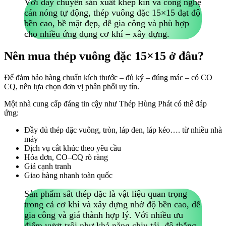
Với dây chuyền sản xuất khép kín và công nghệ
cán nóng tự động, thép vuông đặc 15×15 đạt độ
bền cao, bề mặt đẹp, dễ gia công và phù hợp
cho nhiều ứng dụng cơ khí – xây dựng.
Nên mua thép vuông đặc 15×15 ở đâu?
Để đảm bảo hàng chuẩn kích thước – đủ ký – đúng mác – có CO
CQ, nên lựa chọn đơn vị phân phối uy tín.
Một nhà cung cấp đáng tin cậy như Thép Hùng Phát có thể đáp
ứng:
Đầy đủ thép đặc vuông, tròn, láp đen, láp kéo…. từ nhiều nhà
máy
Dịch vụ cắt khúc theo yêu cầu
Hóa đơn, CO–CQ rõ ràng
Giá cạnh tranh
Giao hàng nhanh toàn quốc
Sản phẩm sắt thép đặc là vật liệu quan trọng
trong cả cơ khí và xây dựng nhờ độ bền cao, dễ
gia công và giá thành hợp lý. Với nhiều ưu
điểm vượt trội như khả năng chịu tải, độ thẳng