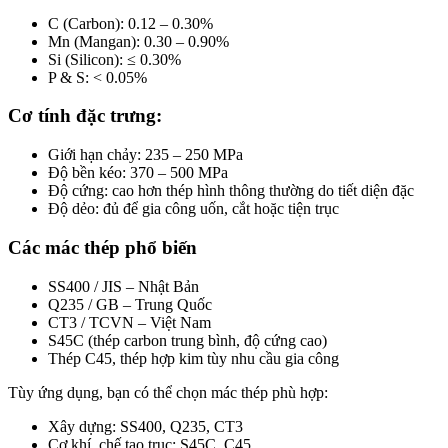
C (Carbon): 0.12 – 0.30%
Mn (Mangan): 0.30 – 0.90%
Si (Silicon): ≤ 0.30%
P & S: < 0.05%
Cơ tính đặc trưng:
Giới hạn chảy: 235 – 250 MPa
Độ bền kéo: 370 – 500 MPa
Độ cứng: cao hơn thép hình thông thường do tiết diện đặc
Độ dẻo: đủ để gia công uốn, cắt hoặc tiện trục
Các mác thép phổ biến
SS400 / JIS – Nhật Bản
Q235 / GB – Trung Quốc
CT3 / TCVN – Việt Nam
S45C (thép carbon trung bình, độ cứng cao)
Thép C45, thép hợp kim tùy nhu cầu gia công
Tùy ứng dụng, bạn có thể chọn mác thép phù hợp:
Xây dựng: SS400, Q235, CT3
Cơ khí, chế tạo trục: S45C, C45