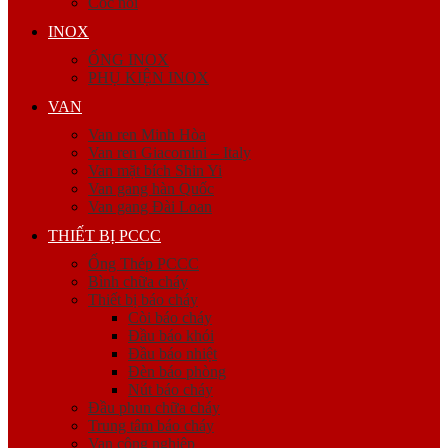
Cóc nối
INOX
ỐNG INOX
PHỤ KIỆN INOX
VAN
Van ren Minh Hòa
Van ren Giacomini – Italy
Van mặt bích Shin Yi
Van gang hàn Quốc
Van gang Đài Loan
THIẾT BỊ PCCC
Ống Thép PCCC
Bình chữa cháy
Thiết bị báo cháy
Còi báo cháy
Đầu báo khói
Đầu báo nhiệt
Đèn báo phòng
Nút báo cháy
Đầu phun chữa cháy
Trung tâm báo cháy
Van công nghiệp