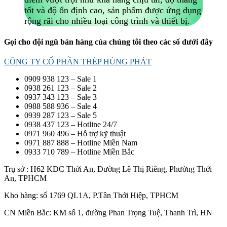
tốt và độ ổn định cao, sản phẩm được ứng dụng
rộng rãi cho nhiều loại công trình và thiết bị.
Gọi cho đội ngũ bán hàng của chúng tôi theo các số dưới đây
CÔNG TY CỔ PHẦN THÉP HÙNG PHÁT
0909 938 123 – Sale 1
0938 261 123 – Sale 2
0937 343 123 – Sale 3
0988 588 936 – Sale 4
0939 287 123 – Sale 5
0938 437 123 – Hotline 24/7
0971 960 496 – Hỗ trợ kỹ thuật
0971 887 888 – Hotline Miền Nam
0933 710 789 – Hotline Miền Bắc
Trụ sở : H62 KDC Thới An, Đường Lê Thị Riêng, Phường Thới
An, TPHCM
Kho hàng: số 1769 QL1A, P.Tân Thới Hiệp, TPHCM
CN Miền Bắc: KM số 1, đường Phan Trọng Tuệ, Thanh Trì, HN