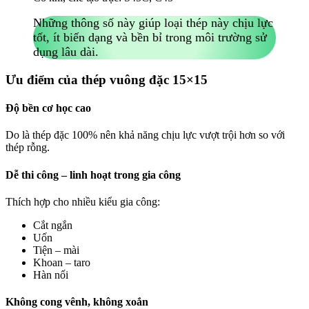
Những thông số này giúp loại thép này chịu lực
tốt, ít biến dạng và bền bỉ trong môi trường sử
dụng lâu dài.
Ưu điểm của thép vuông đặc 15×15
Độ bền cơ học cao
Do là thép đặc 100% nên khả năng chịu lực vượt trội hơn so với
thép rỗng.
Dễ thi công – linh hoạt trong gia công
Thích hợp cho nhiều kiểu gia công:
Cắt ngắn
Uốn
Tiện – mài
Khoan – taro
Hàn nối
Không cong vênh, không xoắn