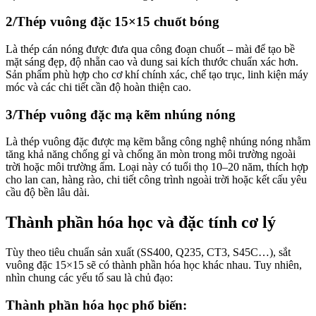
2/Thép vuông đặc 15×15 chuốt bóng
Là thép cán nóng được đưa qua công đoạn chuốt – mài để tạo bề
mặt sáng đẹp, độ nhẵn cao và dung sai kích thước chuẩn xác hơn.
Sản phẩm phù hợp cho cơ khí chính xác, chế tạo trục, linh kiện máy
móc và các chi tiết cần độ hoàn thiện cao.
3/Thép vuông đặc mạ kẽm nhúng nóng
Là thép vuông đặc được mạ kẽm bằng công nghệ nhúng nóng nhằm
tăng khả năng chống gỉ và chống ăn mòn trong môi trường ngoài
trời hoặc môi trường ẩm. Loại này có tuổi thọ 10–20 năm, thích hợp
cho lan can, hàng rào, chi tiết công trình ngoài trời hoặc kết cấu yêu
cầu độ bền lâu dài.
Thành phần hóa học và đặc tính cơ lý
Tùy theo tiêu chuẩn sản xuất (SS400, Q235, CT3, S45C…), sắt
vuông đặc 15×15 sẽ có thành phần hóa học khác nhau. Tuy nhiên,
nhìn chung các yếu tố sau là chủ đạo:
Thành phần hóa học phổ biến: