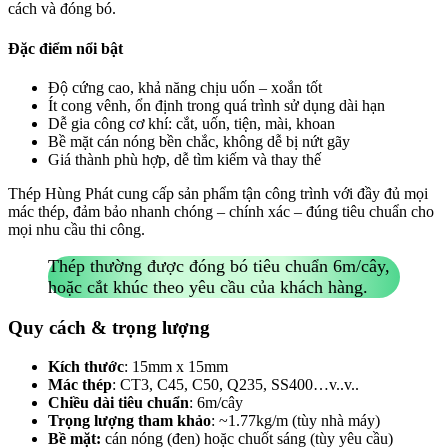
cách và đóng bó.
Đặc điểm nổi bật
Độ cứng cao, khả năng chịu uốn – xoắn tốt
Ít cong vênh, ổn định trong quá trình sử dụng dài hạn
Dễ gia công cơ khí: cắt, uốn, tiện, mài, khoan
Bề mặt cán nóng bền chắc, không dễ bị nứt gãy
Giá thành phù hợp, dễ tìm kiếm và thay thế
Thép Hùng Phát cung cấp sản phẩm tận công trình với đầy đủ mọi
mác thép, đảm bảo nhanh chóng – chính xác – đúng tiêu chuẩn cho
mọi nhu cầu thi công.
Thép thường được đóng bó tiêu chuẩn 6m/cây,
hoặc cắt khúc theo yêu cầu của khách hàng.
Quy cách & trọng lượng
Kích thước
: 15mm x 15mm
Mác thép
: CT3, C45, C50, Q235, SS400…v..v..
Chiều dài tiêu chuẩn
: 6m/cây
Trọng lượng tham khảo
: ~1.77kg/m (tùy nhà máy)
Bề mặt:
cán nóng (đen) hoặc chuốt sáng (tùy yêu cầu)