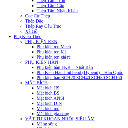
Thép Tấm Trơn
Thép Tấm Gân
Thép Tấm Nhập Khẩu
Cọc Cừ Thép
Thép Đặc
Thép Ray Cầu Trục
Xà Gồ
Phụ Kiện Thép
PHỤ KIỆN REN
Phụ kiện ren Mech
Phụ kiện ren K1
Phụ kiện ren giá rẻ
PHỤ KIỆN HÀN
Phụ kiện hàn FKK – Nhật Bản
Phụ Kiện Hàn Jinil bend (Dybend) – Hàn Quốc
Phụ kiện hàn SCH20 SCH40 SCH80 SCH160
MẶT BÍCH
Mặt bích JIS
Mặt bích BS
Mặt bích ANSI
Mặt bích DIN
Mặt bích mù
Mặt bích gia công
VẬT TƯ KHOAN NHỒI, SIÊU ÂM
Măng sông