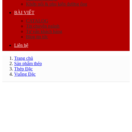
Khớp nối & phụ kiện đường ống
BÀI VIẾT
CATALOG
Tin chuyên ngành
Tư vấn khách hàng
Blog tin tức
Liên hệ
Trang chủ
Sản phẩm thép
Thép Đặc
Vuông Đặc