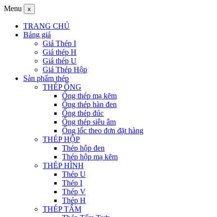
Menu
x
TRANG CHỦ
Bảng giá
Giá Thép I
Giá thép H
Giá thép U
Giá Thép Hộp
Sản phẩm thép
THÉP ỐNG
Ống thép mạ kẽm
Ống thép hàn đen
Ống thép đúc
Ống thép siêu âm
Ống lốc theo đơn đặt hàng
THÉP HỘP
Thép hộp đen
Thép hộp mạ kẽm
THÉP HÌNH
Thép U
Thép I
Thép V
Thép H
THÉP TẤM