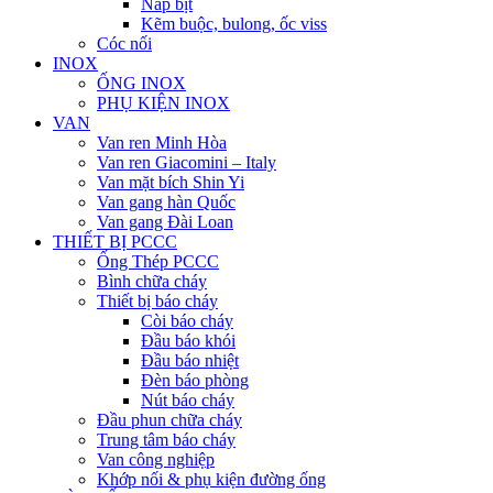
Nắp bịt
Kẽm buộc, bulong, ốc viss
Cóc nối
INOX
ỐNG INOX
PHỤ KIỆN INOX
VAN
Van ren Minh Hòa
Van ren Giacomini – Italy
Van mặt bích Shin Yi
Van gang hàn Quốc
Van gang Đài Loan
THIẾT BỊ PCCC
Ống Thép PCCC
Bình chữa cháy
Thiết bị báo cháy
Còi báo cháy
Đầu báo khói
Đầu báo nhiệt
Đèn báo phòng
Nút báo cháy
Đầu phun chữa cháy
Trung tâm báo cháy
Van công nghiệp
Khớp nối & phụ kiện đường ống