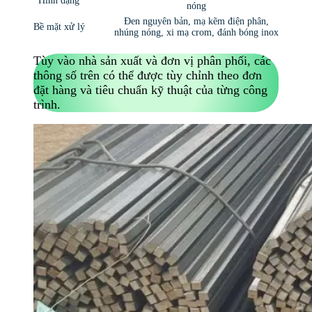
Hình dạng
nóng
Đen nguyên bản, mạ kẽm điện phân,
Bề mặt xử lý
nhúng nóng, xi mạ crom, đánh bóng inox
Tùy vào nhà sản xuất và đơn vị phân phối, các
thông số trên có thể được tùy chỉnh theo đơn
đặt hàng và tiêu chuẩn kỹ thuật của từng công
trình.