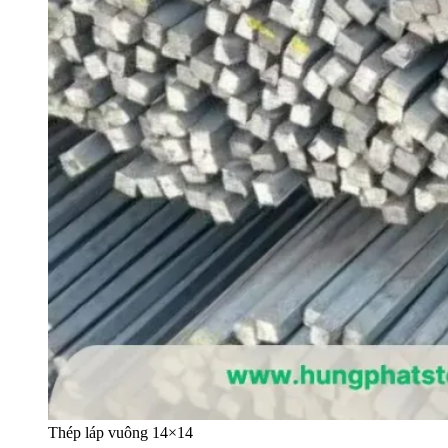
Thép láp vuông 14×14