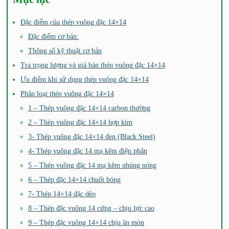
Đặc điểm của thép vuông đặc 14×14
Đặc điểm cơ bản:
Thông số kỹ thuật cơ bản
Tra trọng lượng và giá bán thép vuông đặc 14×14
Ưu điểm khi sử dụng thép vuông đặc 14×14
Phân loại thép vuông đặc 14×14
1 – Thép vuông đặc 14×14 carbon thường
2 – Thép vuông đặc 14×14 hợp kim
3- Thép vuông đặc 14×14 đen (Black Steel)
4- Thép vuông đặc 14 mạ kẽm điện phân
5 – Thép vuông đặc 14 mạ kẽm nhúng nóng
6 – Thép đặc 14×14 chuốt bóng
7- Thép 14×14 đặc dẻo
8 – Thép đặc vuông 14 cứng – chịu lực cao
9 – Thép đặc vuông 14×14 chịu ăn mòn