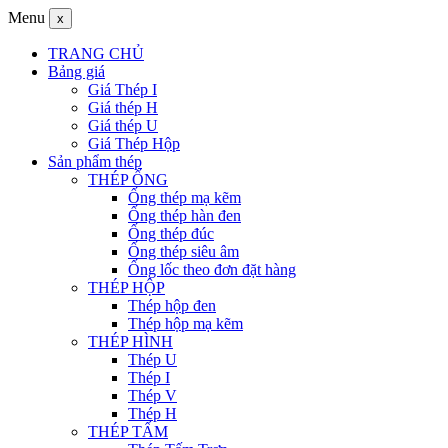
Menu
x
TRANG CHỦ
Bảng giá
Giá Thép I
Giá thép H
Giá thép U
Giá Thép Hộp
Sản phẩm thép
THÉP ỐNG
Ống thép mạ kẽm
Ống thép hàn đen
Ống thép đúc
Ống thép siêu âm
Ống lốc theo đơn đặt hàng
THÉP HỘP
Thép hộp đen
Thép hộp mạ kẽm
THÉP HÌNH
Thép U
Thép I
Thép V
Thép H
THÉP TẤM