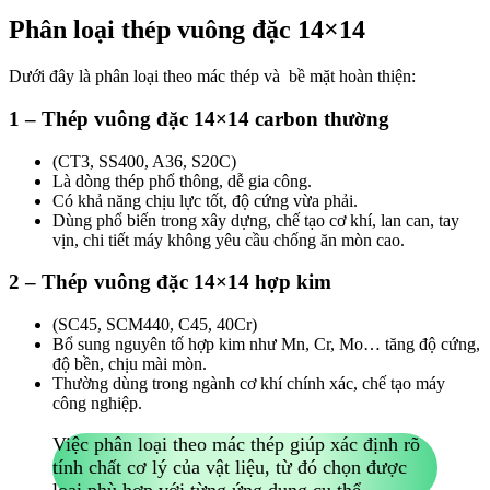
Phân loại thép vuông đặc 14×14
Dưới đây là phân loại theo mác thép và bề mặt hoàn thiện:
1 – Thép vuông đặc 14×14 carbon thường
(CT3, SS400, A36, S20C)
Là dòng thép phổ thông, dễ gia công.
Có khả năng chịu lực tốt, độ cứng vừa phải.
Dùng phổ biến trong xây dựng, chế tạo cơ khí, lan can, tay
vịn, chi tiết máy không yêu cầu chống ăn mòn cao.
2 – Thép vuông đặc 14×14 hợp kim
(SC45, SCM440, C45, 40Cr)
Bổ sung nguyên tố hợp kim như Mn, Cr, Mo… tăng độ cứng,
độ bền, chịu mài mòn.
Thường dùng trong ngành cơ khí chính xác, chế tạo máy
công nghiệp.
Việc phân loại theo mác thép giúp xác định rõ
tính chất cơ lý của vật liệu, từ đó chọn được
loại phù hợp với từng ứng dụng cụ thể.