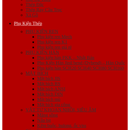
Thép Đặc
Thép Ray Cầu Trục
Xà Gồ
Phụ Kiện Thép
PHỤ KIỆN REN
Phụ kiện ren Mech
Phụ kiện ren K1
Phụ kiện ren giá rẻ
PHỤ KIỆN HÀN
Phụ kiện hàn FKK – Nhật Bản
Phụ Kiện Hàn Jinil bend (Dybend) – Hàn Quốc
Phụ kiện hàn SCH20 SCH40 SCH80 SCH160
MẶT BÍCH
Mặt bích JIS
Mặt bích BS
Mặt bích ANSI
Mặt bích DIN
Mặt bích mù
Mặt bích gia công
VẬT TƯ KHOAN NHỒI, SIÊU ÂM
Măng sông
Nắp bịt
Kẽm buộc, bulong, ốc viss