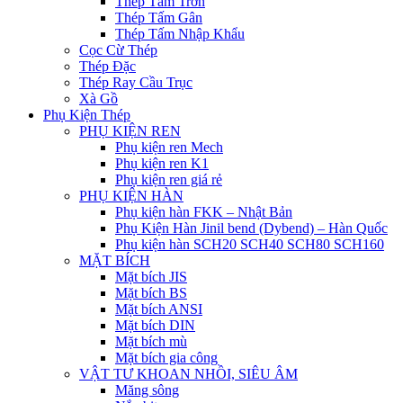
Thép Tấm Trơn
Thép Tấm Gân
Thép Tấm Nhập Khẩu
Cọc Cừ Thép
Thép Đặc
Thép Ray Cầu Trục
Xà Gồ
Phụ Kiện Thép
PHỤ KIỆN REN
Phụ kiện ren Mech
Phụ kiện ren K1
Phụ kiện ren giá rẻ
PHỤ KIỆN HÀN
Phụ kiện hàn FKK – Nhật Bản
Phụ Kiện Hàn Jinil bend (Dybend) – Hàn Quốc
Phụ kiện hàn SCH20 SCH40 SCH80 SCH160
MẶT BÍCH
Mặt bích JIS
Mặt bích BS
Mặt bích ANSI
Mặt bích DIN
Mặt bích mù
Mặt bích gia công
VẬT TƯ KHOAN NHỒI, SIÊU ÂM
Măng sông