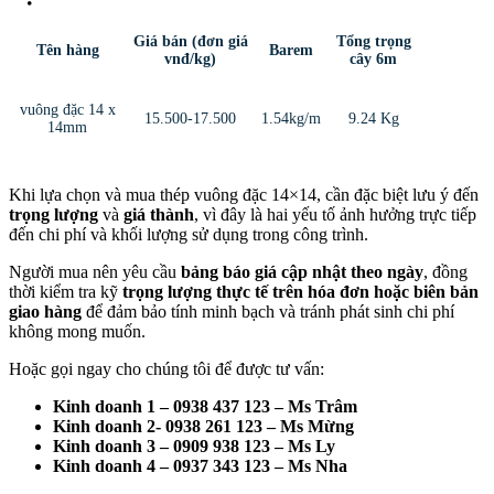
Giá bán (đơn giá
Tổng trọng
Tên hàng
Barem
vnđ/kg)
cây 6m
vuông đặc 14 x
15.500-17.500
1.54kg/m
9.24 Kg
14mm
Khi lựa chọn và mua thép vuông đặc 14×14, cần đặc biệt lưu ý đến
trọng lượng
và
giá thành
, vì đây là hai yếu tố ảnh hưởng trực tiếp
đến chi phí và khối lượng sử dụng trong công trình.
Người mua nên yêu cầu
bảng báo giá cập nhật theo ngày
, đồng
thời kiểm tra kỹ
trọng lượng thực tế trên hóa đơn hoặc biên bản
giao hàng
để đảm bảo tính minh bạch và tránh phát sinh chi phí
không mong muốn.
Hoặc gọi ngay cho chúng tôi để được tư vấn:
Kinh doanh 1 – 0938 437 123 – Ms Trâm
Kinh doanh 2- 0938 261 123 – Ms Mừng
Kinh doanh 3 – 0909 938 123 – Ms Ly
Kinh doanh 4 – 0937 343 123 – Ms Nha