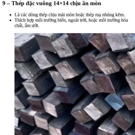
9 – Thép đặc vuông 14×14 chịu ăn mòn
Là các dòng thép chịu mài mòn hoặc thép mạ nhúng kẽm.
Thích hợp môi trường biển, ngoài trời, hoặc môi trường hóa
chất, ẩm ướt.