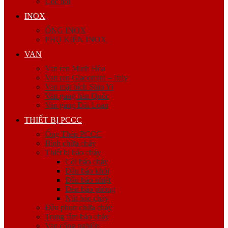
Cóc nối
INOX
ỐNG INOX
PHỤ KIỆN INOX
VAN
Van ren Minh Hòa
Van ren Giacomini – Italy
Van mặt bích Shin Yi
Van gang hàn Quốc
Van gang Đài Loan
THIẾT BỊ PCCC
Ống Thép PCCC
Bình chữa cháy
Thiết bị báo cháy
Còi báo cháy
Đầu báo khói
Đầu báo nhiệt
Đèn báo phòng
Nút báo cháy
Đầu phun chữa cháy
Trung tâm báo cháy
Van công nghiệp