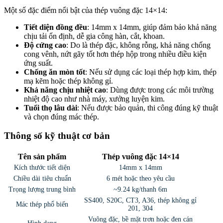
Một số đặc điểm nổi bật của thép vuông đặc 14×14:
Tiết diện đồng đều
: 14mm x 14mm, giúp đảm bảo khả năng
chịu tải ổn định, dễ gia công hàn, cắt, khoan.
Độ cứng cao
: Do là thép đặc, không rỗng, khả năng chống
cong vênh, nứt gãy tốt hơn thép hộp trong nhiều điều kiện
ứng suất.
Chống ăn mòn tốt
: Nếu sử dụng các loại thép hợp kim, thép
mạ kẽm hoặc thép không gỉ.
Khả năng chịu nhiệt cao
: Dùng được trong các môi trường
nhiệt độ cao như nhà máy, xưởng luyện kim.
Tuổi thọ lâu dài
: Nếu được bảo quản, thi công đúng kỹ thuật
và chọn đúng mác thép.
Thông số kỹ thuật cơ bản
Tên sản phẩm
Thép vuông đặc 14×14
Kích thước tiết diện
14mm x 14mm
Chiều dài tiêu chuẩn
6 mét hoặc theo yêu cầu
Trọng lượng trung bình
~9.24 kg/thanh 6m
SS400, S20C, CT3, A36, thép không gỉ
Mác thép phổ biến
201, 304
Vuông đặc, bề mặt trơn hoặc đen cán