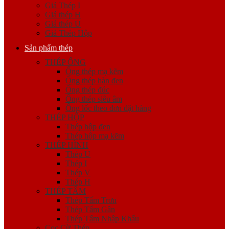
Giá Thép I
Giá thép H
Giá thép U
Giá Thép Hộp
Sản phẩm thép
THÉP ỐNG
Ống thép mạ kẽm
Ống thép hàn đen
Ống thép đúc
Ống thép siêu âm
Ống lốc theo đơn đặt hàng
THÉP HỘP
Thép hộp đen
Thép hộp mạ kẽm
THÉP HÌNH
Thép U
Thép I
Thép V
Thép H
THÉP TẤM
Thép Tấm Trơn
Thép Tấm Gân
Thép Tấm Nhập Khẩu
Cọc Cừ Thép