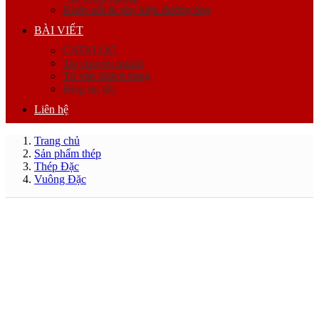
Khớp nối & phụ kiện đường ống
BÀI VIẾT
CATALOG
Tin chuyên ngành
Tư vấn khách hàng
Blog tin tức
Liên hệ
Trang chủ
Sản phẩm thép
Thép Đặc
Vuông Đặc