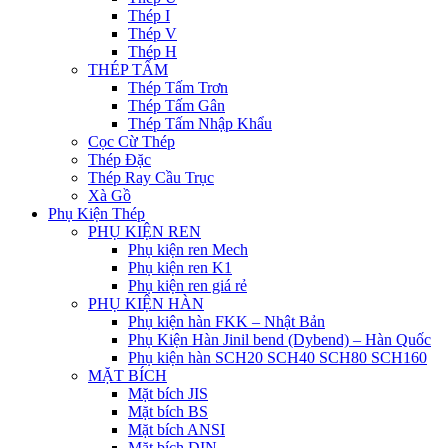
Thép I
Thép V
Thép H
THÉP TẤM
Thép Tấm Trơn
Thép Tấm Gân
Thép Tấm Nhập Khẩu
Cọc Cừ Thép
Thép Đặc
Thép Ray Cầu Trục
Xà Gồ
Phụ Kiện Thép
PHỤ KIỆN REN
Phụ kiện ren Mech
Phụ kiện ren K1
Phụ kiện ren giá rẻ
PHỤ KIỆN HÀN
Phụ kiện hàn FKK – Nhật Bản
Phụ Kiện Hàn Jinil bend (Dybend) – Hàn Quốc
Phụ kiện hàn SCH20 SCH40 SCH80 SCH160
MẶT BÍCH
Mặt bích JIS
Mặt bích BS
Mặt bích ANSI
Mặt bích DIN