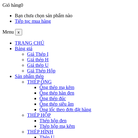
Giỏ hàng
0
Bạn chưa chọn sản phẩm nào
Tiếp tục mua hàng
Menu
x
TRANG CHỦ
Bảng giá
Giá Thép I
Giá thép H
Giá thép U
Giá Thép Hộp
Sản phẩm thép
THÉP ỐNG
Ống thép mạ kẽm
Ống thép hàn đen
Ống thép đúc
Ống thép siêu âm
Ống lốc theo đơn đặt hàng
THÉP HỘP
Thép hộp đen
Thép hộp mạ kẽm
THÉP HÌNH
Thép U