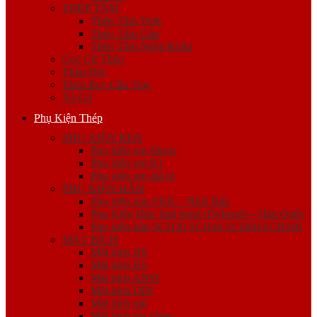
THÉP TẤM
Thép Tấm Trơn
Thép Tấm Gân
Thép Tấm Nhập Khẩu
Cọc Cừ Thép
Thép Đặc
Thép Ray Cầu Trục
Xà Gồ
Phụ Kiện Thép
PHỤ KIỆN REN
Phụ kiện ren Mech
Phụ kiện ren K1
Phụ kiện ren giá rẻ
PHỤ KIỆN HÀN
Phụ kiện hàn FKK – Nhật Bản
Phụ Kiện Hàn Jinil bend (Dybend) – Hàn Quốc
Phụ kiện hàn SCH20 SCH40 SCH80 SCH160
MẶT BÍCH
Mặt bích JIS
Mặt bích BS
Mặt bích ANSI
Mặt bích DIN
Mặt bích mù
Mặt bích gia công