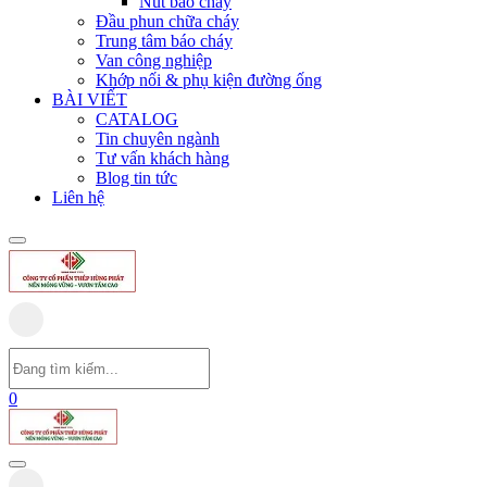
Nút báo cháy
Đầu phun chữa cháy
Trung tâm báo cháy
Van công nghiệp
Khớp nối & phụ kiện đường ống
BÀI VIẾT
CATALOG
Tin chuyên ngành
Tư vấn khách hàng
Blog tin tức
Liên hệ
0