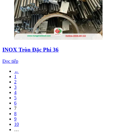
INOX Tròn Đặc Phi 36
Đọc tiếp
←
1
2
3
4
5
6
7
8
9
10
…