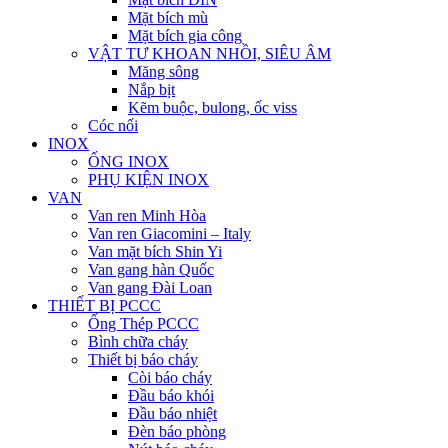
Mặt bích mù
Mặt bích gia công
VẬT TƯ KHOAN NHỒI, SIÊU ÂM
Măng sông
Nắp bịt
Kẽm buộc, bulong, ốc viss
Cóc nối
INOX
ỐNG INOX
PHỤ KIỆN INOX
VAN
Van ren Minh Hòa
Van ren Giacomini – Italy
Van mặt bích Shin Yi
Van gang hàn Quốc
Van gang Đài Loan
THIẾT BỊ PCCC
Ống Thép PCCC
Bình chữa cháy
Thiết bị báo cháy
Còi báo cháy
Đầu báo khói
Đầu báo nhiệt
Đèn báo phòng