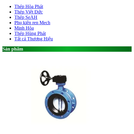
Thép Hòa Phát
Thép Việt Đức
Thép SeAH
Phụ kiên ren Mech
Minh Hòa
Thép Hùng Phát
Tất cả Thương Hiệu
Sản phẩm