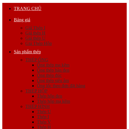
TRANG CHỦ
Bảng giá
Giá Thép I
Giá thép H
Giá thép U
Giá Thép Hộp
Sản phẩm thép
THÉP ỐNG
Ống thép mạ kẽm
Ống thép hàn đen
Ống thép đúc
Ống thép siêu âm
Ống lốc theo đơn đặt hàng
THÉP HỘP
Thép hộp đen
Thép hộp mạ kẽm
THÉP HÌNH
Thép U
Thép I
Thép V
Thép H