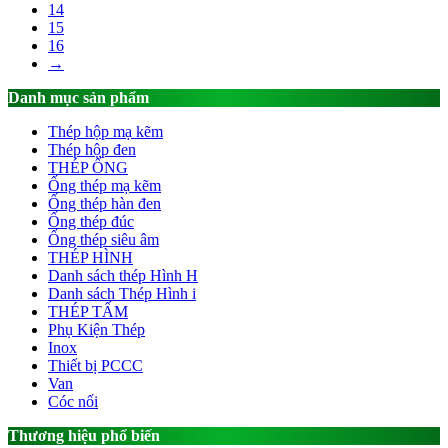
14
15
16
→
Danh mục sản phẩm
Thép hộp mạ kẽm
Thép hộp đen
THÉP ỐNG
Ống thép mạ kẽm
Ống thép hàn đen
Ống thép đúc
Ống thép siêu âm
THÉP HÌNH
Danh sách thép Hình H
Danh sách Thép Hình i
THÉP TẤM
Phụ Kiện Thép
Inox
Thiết bị PCCC
Van
Cóc nối
Thương hiệu phổ biến