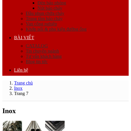
Đèn báo phòng
Nút báo cháy
Đầu phun chữa cháy
Trung tâm báo cháy
Van công nghiệp
Khớp nối & phụ kiện đường ống
BÀI VIẾT
CATALOG
Tin chuyên ngành
Tư vấn khách hàng
Blog tin tức
Liên hệ
Trang chủ
Inox
Trang 7
Inox