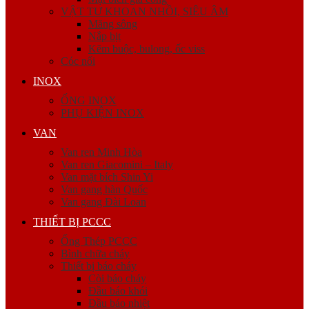
VẬT TƯ KHOAN NHỒI, SIÊU ÂM
Măng sông
Nắp bịt
Kẽm buộc, bulong, ốc viss
Cóc nối
INOX
ỐNG INOX
PHỤ KIỆN INOX
VAN
Van ren Minh Hòa
Van ren Giacomini – Italy
Van mặt bích Shin Yi
Van gang hàn Quốc
Van gang Đài Loan
THIẾT BỊ PCCC
Ống Thép PCCC
Bình chữa cháy
Thiết bị báo cháy
Còi báo cháy
Đầu báo khói
Đầu báo nhiệt