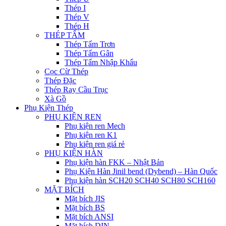
Thép I
Thép V
Thép H
THÉP TẤM
Thép Tấm Trơn
Thép Tấm Gân
Thép Tấm Nhập Khẩu
Cọc Cừ Thép
Thép Đặc
Thép Ray Cầu Trục
Xà Gồ
Phụ Kiện Thép
PHỤ KIỆN REN
Phụ kiện ren Mech
Phụ kiện ren K1
Phụ kiện ren giá rẻ
PHỤ KIỆN HÀN
Phụ kiện hàn FKK – Nhật Bản
Phụ Kiện Hàn Jinil bend (Dybend) – Hàn Quốc
Phụ kiện hàn SCH20 SCH40 SCH80 SCH160
MẶT BÍCH
Mặt bích JIS
Mặt bích BS
Mặt bích ANSI
Mặt bích DIN