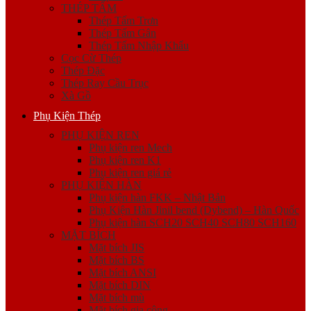
THÉP TẤM
Thép Tấm Trơn
Thép Tấm Gân
Thép Tấm Nhập Khẩu
Cọc Cừ Thép
Thép Đặc
Thép Ray Cầu Trục
Xà Gồ
Phụ Kiện Thép
PHỤ KIỆN REN
Phụ kiện ren Mech
Phụ kiện ren K1
Phụ kiện ren giá rẻ
PHỤ KIỆN HÀN
Phụ kiện hàn FKK – Nhật Bản
Phụ Kiện Hàn Jinil bend (Dybend) – Hàn Quốc
Phụ kiện hàn SCH20 SCH40 SCH80 SCH160
MẶT BÍCH
Mặt bích JIS
Mặt bích BS
Mặt bích ANSI
Mặt bích DIN
Mặt bích mù
Mặt bích gia công