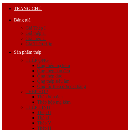
TRANG CHỦ
Bảng giá
Giá Thép I
Giá thép H
Giá thép U
Giá Thép Hộp
Sản phẩm thép
THÉP ỐNG
Ống thép mạ kẽm
Ống thép hàn đen
Ống thép đúc
Ống thép siêu âm
Ống lốc theo đơn đặt hàng
THÉP HỘP
Thép hộp đen
Thép hộp mạ kẽm
THÉP HÌNH
Thép U
Thép I
Thép V
Thép H