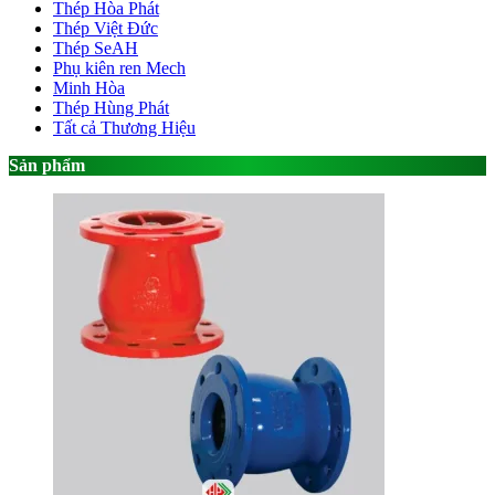
Thép Hòa Phát
Thép Việt Đức
Thép SeAH
Phụ kiên ren Mech
Minh Hòa
Thép Hùng Phát
Tất cả Thương Hiệu
Sản phẩm