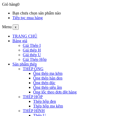
Giỏ hàng
0
Bạn chưa chọn sản phẩm nào
Tiếp tục mua hàng
Menu
x
TRANG CHỦ
Bảng giá
Giá Thép I
Giá thép H
Giá thép U
Giá Thép Hộp
Sản phẩm thép
THÉP ỐNG
Ống thép mạ kẽm
Ống thép hàn đen
Ống thép đúc
Ống thép siêu âm
Ống lốc theo đơn đặt hàng
THÉP HỘP
Thép hộp đen
Thép hộp mạ kẽm
THÉP HÌNH
Thép U