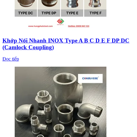
Khớp Nối Nhanh INOX Type A B C D E F DP DC
(Camlock Coupling)
Đọc tiếp