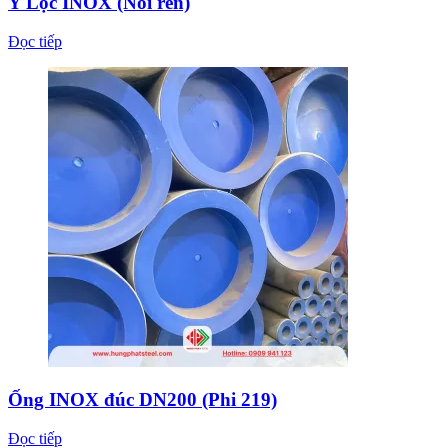
Y Lọc INOX (Nối ren)
Đọc tiếp
Ống INOX đúc DN200 (Phi 219)
Đọc tiếp