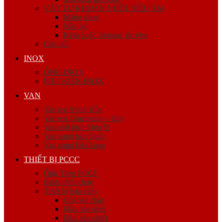
VẬT TƯ KHOAN NHỒI, SIÊU ÂM
Măng sông
Nắp bịt
Kẽm buộc, bulong, ốc viss
Cóc nối
INOX
ỐNG INOX
PHỤ KIỆN INOX
VAN
Van ren Minh Hòa
Van ren Giacomini – Italy
Van mặt bích Shin Yi
Van gang hàn Quốc
Van gang Đài Loan
THIẾT BỊ PCCC
Ống Thép PCCC
Bình chữa cháy
Thiết bị báo cháy
Còi báo cháy
Đầu báo khói
Đầu báo nhiệt