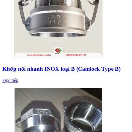
Khớp nối nhanh INOX loại B (Camlock Type B)
Đọc tiếp