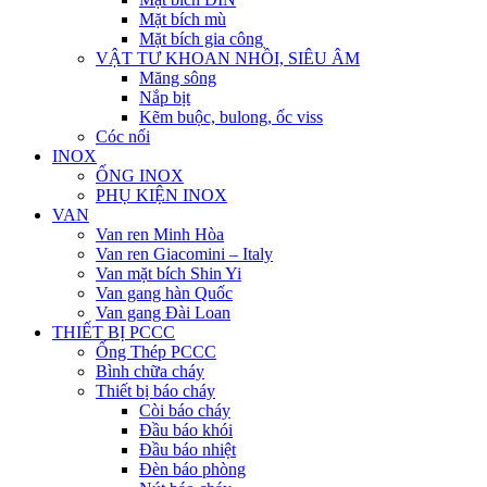
Mặt bích mù
Mặt bích gia công
VẬT TƯ KHOAN NHỒI, SIÊU ÂM
Măng sông
Nắp bịt
Kẽm buộc, bulong, ốc viss
Cóc nối
INOX
ỐNG INOX
PHỤ KIỆN INOX
VAN
Van ren Minh Hòa
Van ren Giacomini – Italy
Van mặt bích Shin Yi
Van gang hàn Quốc
Van gang Đài Loan
THIẾT BỊ PCCC
Ống Thép PCCC
Bình chữa cháy
Thiết bị báo cháy
Còi báo cháy
Đầu báo khói
Đầu báo nhiệt
Đèn báo phòng