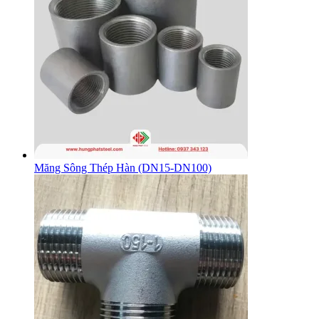
Măng Sông Thép Hàn (DN15-DN100)