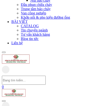
Nút báo cháy
Đầu phun chữa cháy
Trung tâm báo cháy
Van công nghiệp
Khớp nối & phụ kiện đường ống
BÀI VIẾT
CATALOG
Tin chuyên ngành
Tư vấn khách hàng
Blog tin tức
Liên hệ
0