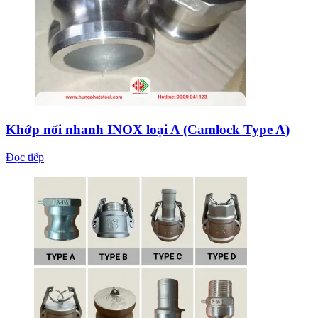
Khớp nối nhanh INOX loại A (Camlock Type A)
Đọc tiếp