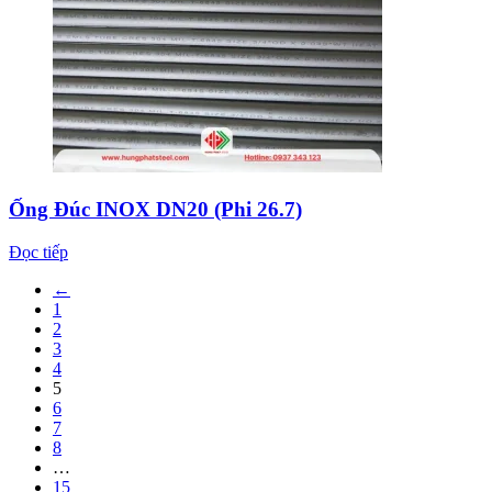
Ống Đúc INOX DN20 (Phi 26.7)
Đọc tiếp
←
1
2
3
4
5
6
7
8
…
15