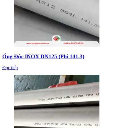
Ống Đúc INOX DN125 (Phi 141.3)
Đọc tiếp