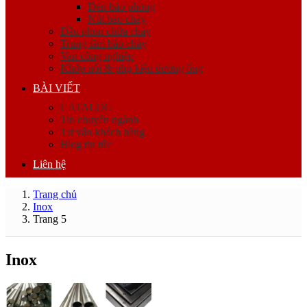
Đèn báo phòng
Nút báo cháy
Đầu phun chữa cháy
Trung tâm báo cháy
Van công nghiệp
Khớp nối & phụ kiện đường ống
BÀI VIẾT
CATALOG
Tin chuyên ngành
Tư vấn khách hàng
Blog tin tức
Liên hệ
Trang chủ
Inox
Trang 5
Inox