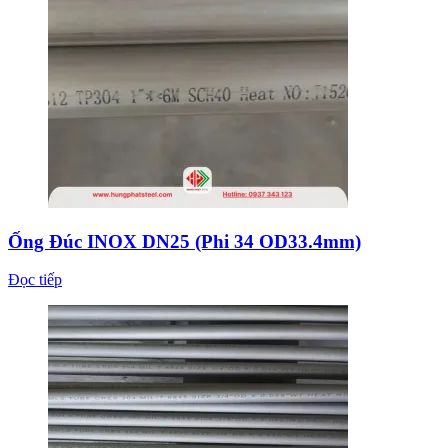
Ống Đúc INOX DN25 (Phi 34 OD33.4mm)
Đọc tiếp