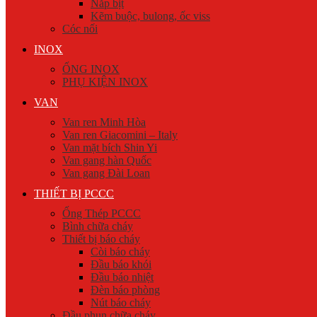
Nắp bịt
Kẽm buộc, bulong, ốc viss
Cóc nối
INOX
ỐNG INOX
PHỤ KIỆN INOX
VAN
Van ren Minh Hòa
Van ren Giacomini – Italy
Van mặt bích Shin Yi
Van gang hàn Quốc
Van gang Đài Loan
THIẾT BỊ PCCC
Ống Thép PCCC
Bình chữa cháy
Thiết bị báo cháy
Còi báo cháy
Đầu báo khói
Đầu báo nhiệt
Đèn báo phòng
Nút báo cháy
Đầu phun chữa cháy