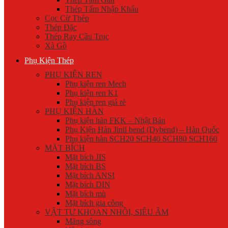
Thép Tấm Nhập Khẩu
Cọc Cừ Thép
Thép Đặc
Thép Ray Cầu Trục
Xà Gồ
Phụ Kiện Thép
PHỤ KIỆN REN
Phụ kiện ren Mech
Phụ kiện ren K1
Phụ kiện ren giá rẻ
PHỤ KIỆN HÀN
Phụ kiện hàn FKK – Nhật Bản
Phụ Kiện Hàn Jinil bend (Dybend) – Hàn Quốc
Phụ kiện hàn SCH20 SCH40 SCH80 SCH160
MẶT BÍCH
Mặt bích JIS
Mặt bích BS
Mặt bích ANSI
Mặt bích DIN
Mặt bích mù
Mặt bích gia công
VẬT TƯ KHOAN NHỒI, SIÊU ÂM
Măng sông