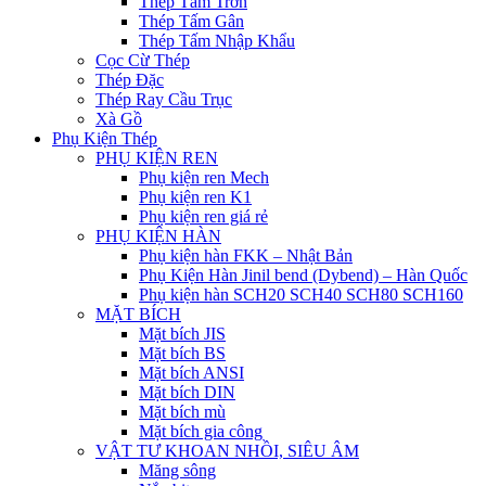
Thép Tấm Trơn
Thép Tấm Gân
Thép Tấm Nhập Khẩu
Cọc Cừ Thép
Thép Đặc
Thép Ray Cầu Trục
Xà Gồ
Phụ Kiện Thép
PHỤ KIỆN REN
Phụ kiện ren Mech
Phụ kiện ren K1
Phụ kiện ren giá rẻ
PHỤ KIỆN HÀN
Phụ kiện hàn FKK – Nhật Bản
Phụ Kiện Hàn Jinil bend (Dybend) – Hàn Quốc
Phụ kiện hàn SCH20 SCH40 SCH80 SCH160
MẶT BÍCH
Mặt bích JIS
Mặt bích BS
Mặt bích ANSI
Mặt bích DIN
Mặt bích mù
Mặt bích gia công
VẬT TƯ KHOAN NHỒI, SIÊU ÂM
Măng sông