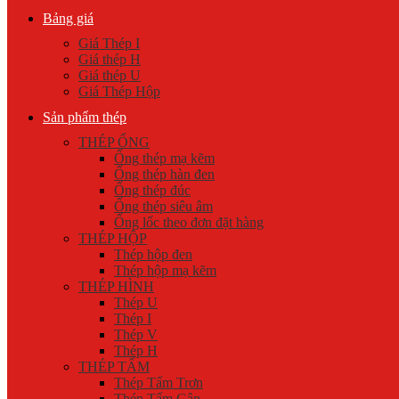
Bảng giá
Giá Thép I
Giá thép H
Giá thép U
Giá Thép Hộp
Sản phẩm thép
THÉP ỐNG
Ống thép mạ kẽm
Ống thép hàn đen
Ống thép đúc
Ống thép siêu âm
Ống lốc theo đơn đặt hàng
THÉP HỘP
Thép hộp đen
Thép hộp mạ kẽm
THÉP HÌNH
Thép U
Thép I
Thép V
Thép H
THÉP TẤM
Thép Tấm Trơn
Thép Tấm Gân