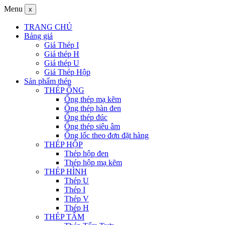
Menu
x
TRANG CHỦ
Bảng giá
Giá Thép I
Giá thép H
Giá thép U
Giá Thép Hộp
Sản phẩm thép
THÉP ỐNG
Ống thép mạ kẽm
Ống thép hàn đen
Ống thép đúc
Ống thép siêu âm
Ống lốc theo đơn đặt hàng
THÉP HỘP
Thép hộp đen
Thép hộp mạ kẽm
THÉP HÌNH
Thép U
Thép I
Thép V
Thép H
THÉP TẤM