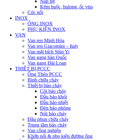
Nắp bịt
Kẽm buộc, bulong, ốc viss
Cóc nối
INOX
ỐNG INOX
PHỤ KIỆN INOX
VAN
Van ren Minh Hòa
Van ren Giacomini – Italy
Van mặt bích Shin Yi
Van gang hàn Quốc
Van gang Đài Loan
THIẾT BỊ PCCC
Ống Thép PCCC
Bình chữa cháy
Thiết bị báo cháy
Còi báo cháy
Đầu báo khói
Đầu báo nhiệt
Đèn báo phòng
Nút báo cháy
Đầu phun chữa cháy
Trung tâm báo cháy
Van công nghiệp
Khớp nối & phụ kiện đường ống