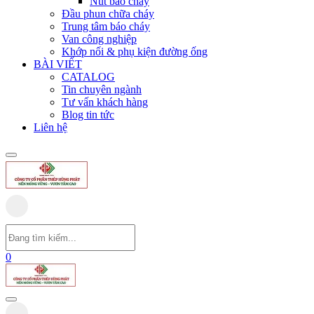
Nút báo cháy
Đầu phun chữa cháy
Trung tâm báo cháy
Van công nghiệp
Khớp nối & phụ kiện đường ống
BÀI VIẾT
CATALOG
Tin chuyên ngành
Tư vấn khách hàng
Blog tin tức
Liên hệ
0