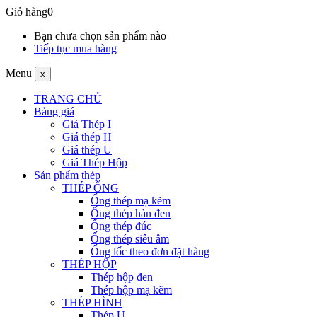
Giỏ hàng
0
Bạn chưa chọn sản phẩm nào
Tiếp tục mua hàng
Menu
x
TRANG CHỦ
Bảng giá
Giá Thép I
Giá thép H
Giá thép U
Giá Thép Hộp
Sản phẩm thép
THÉP ỐNG
Ống thép mạ kẽm
Ống thép hàn đen
Ống thép đúc
Ống thép siêu âm
Ống lốc theo đơn đặt hàng
THÉP HỘP
Thép hộp đen
Thép hộp mạ kẽm
THÉP HÌNH
Thép U