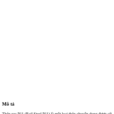
Mô tả
Thép ray P11 (Rail Steel P11) là một loại thép chuyên dụng được sử