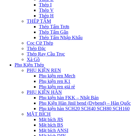
Thép I
Thép V
Thép H
THÉP TẤM
Thép Tấm Trơn
Thép Tấm Gân
Thép Tấm Nhập Khẩu
Cọc Cừ Thép
Thép Đặc
Thép Ray Cầu Trục
Xà Gồ
Phụ Kiện Thép
PHỤ KIỆN REN
Phụ kiện ren Mech
Phụ kiện ren K1
Phụ kiện ren giá rẻ
PHỤ KIỆN HÀN
Phụ kiện hàn FKK – Nhật Bản
Phụ Kiện Hàn Jinil bend (Dybend) – Hàn Quốc
Phụ kiện hàn SCH20 SCH40 SCH80 SCH160
MẶT BÍCH
Mặt bích JIS
Mặt bích BS
Mặt bích ANSI
Mặt bích DIN