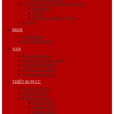
VẬT TƯ KHOAN NHỒI, SIÊU ÂM
Măng sông
Nắp bịt
Kẽm buộc, bulong, ốc viss
Cóc nối
INOX
ỐNG INOX
PHỤ KIỆN INOX
VAN
Van ren Minh Hòa
Van ren Giacomini – Italy
Van mặt bích Shin Yi
Van gang hàn Quốc
Van gang Đài Loan
THIẾT BỊ PCCC
Ống Thép PCCC
Bình chữa cháy
Thiết bị báo cháy
Còi báo cháy
Đầu báo khói
Đầu báo nhiệt