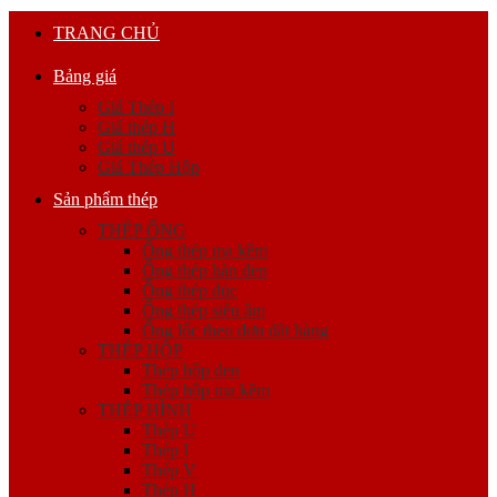
TRANG CHỦ
Bảng giá
Giá Thép I
Giá thép H
Giá thép U
Giá Thép Hộp
Sản phẩm thép
THÉP ỐNG
Ống thép mạ kẽm
Ống thép hàn đen
Ống thép đúc
Ống thép siêu âm
Ống lốc theo đơn đặt hàng
THÉP HỘP
Thép hộp đen
Thép hộp mạ kẽm
THÉP HÌNH
Thép U
Thép I
Thép V
Thép H