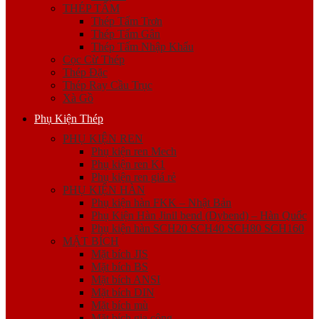
THÉP TẤM
Thép Tấm Trơn
Thép Tấm Gân
Thép Tấm Nhập Khẩu
Cọc Cừ Thép
Thép Đặc
Thép Ray Cầu Trục
Xà Gồ
Phụ Kiện Thép
PHỤ KIỆN REN
Phụ kiện ren Mech
Phụ kiện ren K1
Phụ kiện ren giá rẻ
PHỤ KIỆN HÀN
Phụ kiện hàn FKK – Nhật Bản
Phụ Kiện Hàn Jinil bend (Dybend) – Hàn Quốc
Phụ kiện hàn SCH20 SCH40 SCH80 SCH160
MẶT BÍCH
Mặt bích JIS
Mặt bích BS
Mặt bích ANSI
Mặt bích DIN
Mặt bích mù
Mặt bích gia công