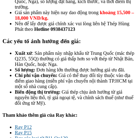
Quốc, Nga), số lượng đặt hàng, kích thước, và thời điểm thị
trường.
Giá sản phẩm này hiện nay dao động trong
khoảng
15,500 –
18,000 VNĐ/kg
.
Nên để lấy được giá chính xác vui lòng liên hệ Thép Hùng
Phát theo
Hotline 0938437123
Các yếu tố ảnh hưởng đến giá:
Xuất xứ
: Sản phẩm này nhập khẩu từ Trung Quốc (mác thép
Q235, 55Q) thường có giá thấp hơn so với thép từ Nhật Bản,
Hàn Quốc, hoặc Nga.
Số lượng
:
Đơn hàng lớn thường được hưởng giá ưu đãi.
Chi phí vận chuyển
:
Giá có thể thay đổi tùy thuộc vào địa
điểm giao hàng (miễn phí vận chuyển nội thành TP.HCM tại
một số nhà cung cấp).
Biến động thị trường
:
Giá thép chịu ảnh hưởng từ giá
nguyên liệu thô, tỷ giá ngoại tệ, và chính sách thuế (như thuế
đối ứng từ Mỹ).
Tham khảo thêm giá của Ray khác:
Ray P12
Ray P15