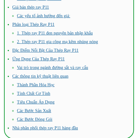
Giá bán thép ray P11
Các yếu tố ảnh hưởng đến giá:
Phân loại Thép Ray P11
1. Thép ray P11 đen nguyên bản nhập khẩu
2. Thép ray P11 gia công mạ kẽm nhúng nóng
Đặc Điểm Nổi Bật Của Thép Ray P11
Ứng Dụng Của Thép Ray P11
Vai trò trong ngành đường sắt và ray cẩu
Các thông tin kỹ thuật liên quan
Thành Phần Hóa Học
Tính Chất Cơ Tính
Tiêu Chuẩn Áp Dụng
Các Bước Sản Xuất
Các Bước Đóng Gói
Nhà phân phối thép ray P11 hàng đầu