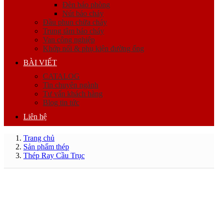
Đèn báo phòng
Nút báo cháy
Đầu phun chữa cháy
Trung tâm báo cháy
Van công nghiệp
Khớp nối & phụ kiện đường ống
BÀI VIẾT
CATALOG
Tin chuyên ngành
Tư vấn khách hàng
Blog tin tức
Liên hệ
Trang chủ
Sản phẩm thép
Thép Ray Cầu Trục