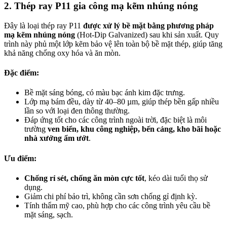
2. Thép ray P11 gia công mạ kẽm nhúng nóng
Đây là loại thép ray P11
được xử lý bề mặt bằng phương pháp
mạ kẽm nhúng nóng
(Hot-Dip Galvanized) sau khi sản xuất. Quy
trình này phủ một lớp kẽm bảo vệ lên toàn bộ bề mặt thép, giúp tăng
khả năng chống oxy hóa và ăn mòn.
Đặc điểm:
Bề mặt sáng bóng, có màu bạc ánh kim đặc trưng.
Lớp mạ bám đều, dày từ 40–80 µm, giúp thép bền gấp nhiều
lần so với loại đen thông thường.
Đáp ứng tốt cho các công trình ngoài trời, đặc biệt là môi
trường
ven biển, khu công nghiệp, bến cảng, kho bãi hoặc
nhà xưởng ẩm ướt
.
Ưu điểm:
Chống rỉ sét, chống ăn mòn cực tốt
, kéo dài tuổi thọ sử
dụng.
Giảm chi phí bảo trì, không cần sơn chống gỉ định kỳ.
Tính thẩm mỹ cao, phù hợp cho các công trình yêu cầu bề
mặt sáng, sạch.