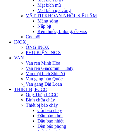
Mặt bích mù
Mặt bích gia công
VẬT TƯ KHOAN NHỒI, SIÊU ÂM
Măng sông
Nắp bịt
Kẽm buộc, bulong, ốc viss
Cóc nối
INOX
ỐNG INOX
PHỤ KIỆN INOX
VAN
Van ren Minh Hòa
Van ren Giacomini – Italy
Van mặt bích Shin Yi
Van gang hàn Quốc
Van gang Đài Loan
THIẾT BỊ PCCC
Ống Thép PCCC
Bình chữa cháy
Thiết bị báo cháy
Còi báo cháy
Đầu báo khói
Đầu báo nhiệt
Đèn báo phòng