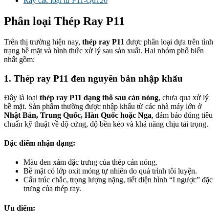
Ray các loại từ P11-Qu120
Phân loại Thép Ray P11
Trên thị trường hiện nay,
thép ray P11
được phân loại dựa trên tình
trạng bề mặt và hình thức xử lý sau sản xuất. Hai nhóm phổ biến
nhất gồm:
1. Thép ray P11 đen nguyên bản nhập khẩu
Đây là loại
thép ray P11 dạng thô sau cán nóng
, chưa qua xử lý
bề mặt. Sản phẩm thường được nhập khẩu từ các nhà máy lớn ở
Nhật Bản, Trung Quốc, Hàn Quốc hoặc Nga
, đảm bảo đúng tiêu
chuẩn kỹ thuật về độ cứng, độ bền kéo và khả năng chịu tải trọng.
Đặc điểm nhận dạng:
Màu đen xám đặc trưng của thép cán nóng.
Bề mặt có lớp oxit mỏng tự nhiên do quá trình tôi luyện.
Cấu trúc chắc, trọng lượng nặng, tiết diện hình “I ngược” đặc
trưng của thép ray.
Ưu điểm: