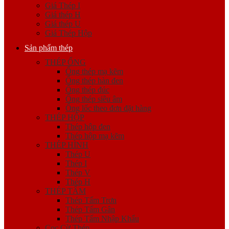
Giá Thép I
Giá thép H
Giá thép U
Giá Thép Hộp
Sản phẩm thép
THÉP ỐNG
Ống thép mạ kẽm
Ống thép hàn đen
Ống thép đúc
Ống thép siêu âm
Ống lốc theo đơn đặt hàng
THÉP HỘP
Thép hộp đen
Thép hộp mạ kẽm
THÉP HÌNH
Thép U
Thép I
Thép V
Thép H
THÉP TẤM
Thép Tấm Trơn
Thép Tấm Gân
Thép Tấm Nhập Khẩu
Cọc Cừ Thép