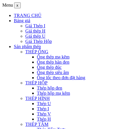
Menu
x
TRANG CHỦ
Bảng giá
Giá Thép I
Giá thép H
Giá thép U
Giá Thép Hộp
Sản phẩm thép
THÉP ỐNG
Ống thép mạ kẽm
Ống thép hàn đen
Ống thép đúc
Ống thép siêu âm
Ống lốc theo đơn đặt hàng
THÉP HỘP
Thép hộp đen
Thép hộp mạ kẽm
THÉP HÌNH
Thép U
Thép I
Thép V
Thép H
THÉP TẤM