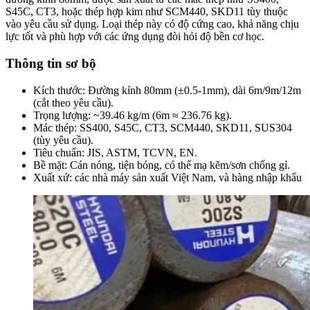
S45C, CT3, hoặc thép hợp kim như SCM440, SKD11 tùy thuộc
vào yêu cầu sử dụng. Loại thép này có độ cứng cao, khả năng chịu
lực tốt và phù hợp với các ứng dụng đòi hỏi độ bền cơ học.
Thông tin sơ bộ
Kích thước
: Đường kính 80mm (±0.5-1mm), dài 6m/9m/12m
(cắt theo yêu cầu).
Trọng lượng
: ~39.46 kg/m (6m ≈ 236.76 kg).
Mác thép
: SS400, S45C, CT3, SCM440, SKD11, SUS304
(tùy yêu cầu).
Tiêu chuẩn
: JIS, ASTM, TCVN, EN.
Bề mặt
: Cán nóng, tiện bóng, có thể mạ kẽm/sơn chống gỉ.
Xuất xứ: các nhà máy sản xuất Việt Nam, và hàng nhập khẩu