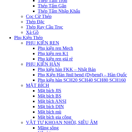
Thép Tấm Trơn
Thép Tấm Gân
Thép Tấm Nhập Khẩu
Cọc Cừ Thép
Thép Đặc
Thép Ray Cầu Trục
Xà Gồ
Phụ Kiện Thép
PHỤ KIỆN REN
Phụ kiện ren Mech
Phụ kiện ren K1
Phụ kiện ren giá rẻ
PHỤ KIỆN HÀN
Phụ kiện hàn FKK – Nhật Bản
Phụ Kiện Hàn Jinil bend (Dybend) – Hàn Quốc
Phụ kiện hàn SCH20 SCH40 SCH80 SCH160
MẶT BÍCH
Mặt bích JIS
Mặt bích BS
Mặt bích ANSI
Mặt bích DIN
Mặt bích mù
Mặt bích gia công
VẬT TƯ KHOAN NHỒI, SIÊU ÂM
Măng sông