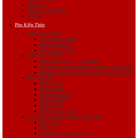
Thép Đặc
Thép Ray Cầu Trục
Xà Gồ
Phụ Kiện Thép
PHỤ KIỆN REN
Phụ kiện ren Mech
Phụ kiện ren K1
Phụ kiện ren giá rẻ
PHỤ KIỆN HÀN
Phụ kiện hàn FKK – Nhật Bản
Phụ Kiện Hàn Jinil bend (Dybend) – Hàn Quốc
Phụ kiện hàn SCH20 SCH40 SCH80 SCH160
MẶT BÍCH
Mặt bích JIS
Mặt bích BS
Mặt bích ANSI
Mặt bích DIN
Mặt bích mù
Mặt bích gia công
VẬT TƯ KHOAN NHỒI, SIÊU ÂM
Măng sông
Nắp bịt
Kẽm buộc, bulong, ốc viss