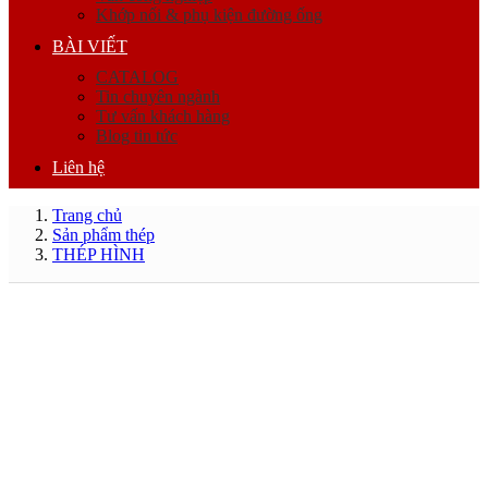
Khớp nối & phụ kiện đường ống
BÀI VIẾT
CATALOG
Tin chuyên ngành
Tư vấn khách hàng
Blog tin tức
Liên hệ
Trang chủ
Sản phẩm thép
THÉP HÌNH