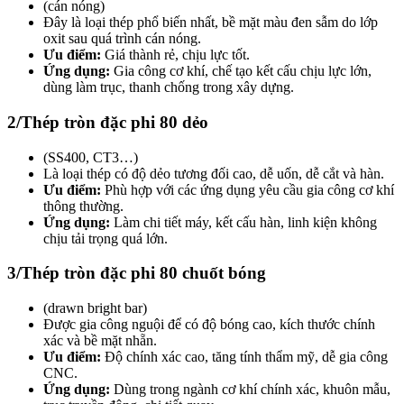
(cán nóng)
Đây là loại thép phổ biến nhất, bề mặt màu đen sẫm do lớp
oxit sau quá trình cán nóng.
Ưu điểm:
Giá thành rẻ, chịu lực tốt.
Ứng dụng:
Gia công cơ khí, chế tạo kết cấu chịu lực lớn,
dùng làm trục, thanh chống trong xây dựng.
2/Thép tròn đặc phi 80 dẻo
(SS400, CT3…)
Là loại thép có độ dẻo tương đối cao, dễ uốn, dễ cắt và hàn.
Ưu điểm:
Phù hợp với các ứng dụng yêu cầu gia công cơ khí
thông thường.
Ứng dụng:
Làm chi tiết máy, kết cấu hàn, linh kiện không
chịu tải trọng quá lớn.
3/Thép tròn đặc phi 80 chuốt bóng
(drawn bright bar)
Được gia công nguội để có độ bóng cao, kích thước chính
xác và bề mặt nhẵn.
Ưu điểm:
Độ chính xác cao, tăng tính thẩm mỹ, dễ gia công
CNC.
Ứng dụng:
Dùng trong ngành cơ khí chính xác, khuôn mẫu,