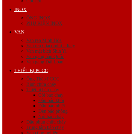
Cóc nối
INOX
ỐNG INOX
PHỤ KIỆN INOX
VAN
Van ren Minh Hòa
Van ren Giacomini – Italy
Van mặt bích Shin Yi
Van gang hàn Quốc
Van gang Đài Loan
THIẾT BỊ PCCC
Ống Thép PCCC
Bình chữa cháy
Thiết bị báo cháy
Còi báo cháy
Đầu báo khói
Đầu báo nhiệt
Đèn báo phòng
Nút báo cháy
Đầu phun chữa cháy
Trung tâm báo cháy
Van công nghiệp