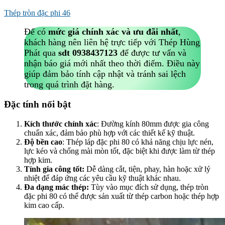
Thép tròn đặc phi 46
Để có
mức giá chính xác và ưu đãi nhất
,
khách hàng nên liên hệ trực tiếp với Thép Hùng
Phát qua
sdt 0938437123
để được tư vấn và
nhận báo giá mới nhất theo thời điểm. Điều này
giúp đảm bảo tính cập nhật và tránh sai lệch
trong quá trình đặt hàng.
Đặc tính nổi bật
Kích thước chính xác
: Đường kính 80mm được gia công
chuẩn xác, đảm bảo phù hợp với các thiết kế kỹ thuật.
Độ bền cao
: Thép láp đặc phi 80 có khả năng chịu lực nén,
lực kéo và chống mài mòn tốt, đặc biệt khi được làm từ thép
hợp kim.
Tính gia công tốt
:
Dễ dàng cắt, tiện, phay, hàn hoặc xử lý
nhiệt để đáp ứng các yêu cầu kỹ thuật khác nhau.
Đa dạng mác thép
:
Tùy vào mục đích sử dụng, thép tròn
đặc phi 80 có thể được sản xuất từ thép carbon hoặc thép hợp
kim cao cấp.