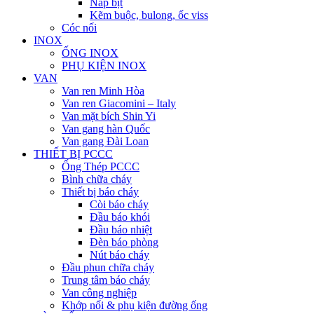
Nắp bịt
Kẽm buộc, bulong, ốc viss
Cóc nối
INOX
ỐNG INOX
PHỤ KIỆN INOX
VAN
Van ren Minh Hòa
Van ren Giacomini – Italy
Van mặt bích Shin Yi
Van gang hàn Quốc
Van gang Đài Loan
THIẾT BỊ PCCC
Ống Thép PCCC
Bình chữa cháy
Thiết bị báo cháy
Còi báo cháy
Đầu báo khói
Đầu báo nhiệt
Đèn báo phòng
Nút báo cháy
Đầu phun chữa cháy
Trung tâm báo cháy
Van công nghiệp
Khớp nối & phụ kiện đường ống