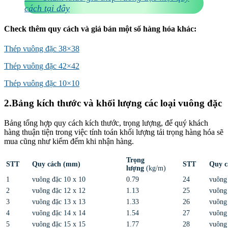
cách tại đây
Check thêm quy cách và giá bán một số hàng hóa khác:
Thép vuông đặc 38×38
Thép vuông đặc 42×42
Thép vuông đặc 10×10
2.Bảng kích thước và khối lượng các loại vuông đặc
Bảng tổng hợp quy cách kích thước, trọng lượng, để quý khách
hàng thuận tiện trong việc tính toán khối lượng tải trọng hàng hóa sẽ
mua cũng như kiểm đếm khi nhận hàng.
Trọng
STT
Quy cách (mm)
STT
Quy c
lượng
(kg/m)
1
vuông đặc 10 x 10
0.79
24
vuông
2
vuông đặc 12 x 12
1.13
25
vuông
3
vuông đặc 13 x 13
1.33
26
vuông
4
vuông đặc 14 x 14
1.54
27
vuông
5
vuông đặc 15 x 15
1.77
28
vuông