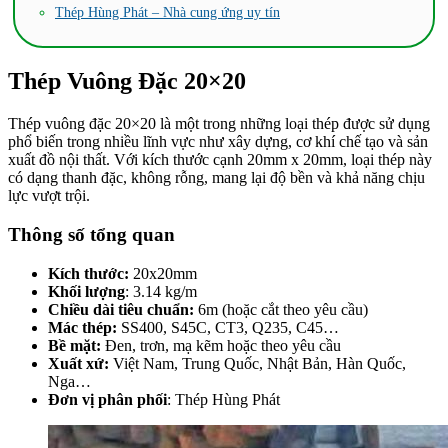
Thép Hùng Phát – Nhà cung ứng uy tín
Thép Vuông Đặc 20×20
Thép vuông đặc 20×20 là một trong những loại thép được sử dụng
phổ biến trong nhiều lĩnh vực như xây dựng, cơ khí chế tạo và sản
xuất đồ nội thất. Với kích thước cạnh 20mm x 20mm, loại thép này
có dạng thanh đặc, không rỗng, mang lại độ bền và khả năng chịu
lực vượt trội.
Thông số tổng quan
Kích thước:
20x20mm
Khối lượng
: 3.14 kg/m
Chiều dài tiêu chuẩn:
6m (hoặc cắt theo yêu cầu)
Mác thép:
SS400, S45C, CT3, Q235, C45…
Bề mặt:
Đen, trơn, mạ kẽm hoặc theo yêu cầu
Xuất xứ:
Việt Nam, Trung Quốc, Nhật Bản, Hàn Quốc,
Nga…
Đơn vị phân phối
: Thép Hùng Phát