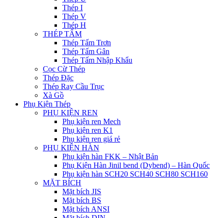
Thép I
Thép V
Thép H
THÉP TẤM
Thép Tấm Trơn
Thép Tấm Gân
Thép Tấm Nhập Khẩu
Cọc Cừ Thép
Thép Đặc
Thép Ray Cầu Trục
Xà Gồ
Phụ Kiện Thép
PHỤ KIỆN REN
Phụ kiện ren Mech
Phụ kiện ren K1
Phụ kiện ren giá rẻ
PHỤ KIỆN HÀN
Phụ kiện hàn FKK – Nhật Bản
Phụ Kiện Hàn Jinil bend (Dybend) – Hàn Quốc
Phụ kiện hàn SCH20 SCH40 SCH80 SCH160
MẶT BÍCH
Mặt bích JIS
Mặt bích BS
Mặt bích ANSI
Mặt bích DIN