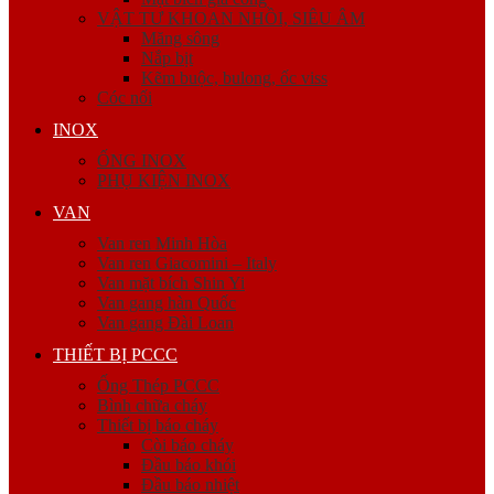
VẬT TƯ KHOAN NHỒI, SIÊU ÂM
Măng sông
Nắp bịt
Kẽm buộc, bulong, ốc viss
Cóc nối
INOX
ỐNG INOX
PHỤ KIỆN INOX
VAN
Van ren Minh Hòa
Van ren Giacomini – Italy
Van mặt bích Shin Yi
Van gang hàn Quốc
Van gang Đài Loan
THIẾT BỊ PCCC
Ống Thép PCCC
Bình chữa cháy
Thiết bị báo cháy
Còi báo cháy
Đầu báo khói
Đầu báo nhiệt