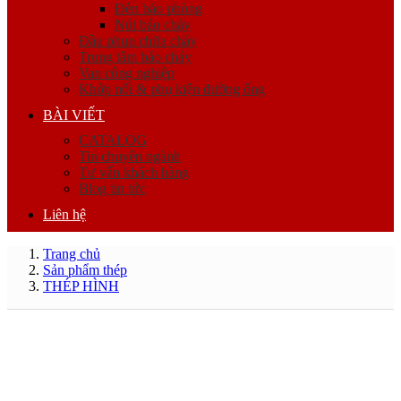
Đèn báo phòng
Nút báo cháy
Đầu phun chữa cháy
Trung tâm báo cháy
Van công nghiệp
Khớp nối & phụ kiện đường ống
BÀI VIẾT
CATALOG
Tin chuyên ngành
Tư vấn khách hàng
Blog tin tức
Liên hệ
Trang chủ
Sản phẩm thép
THÉP HÌNH