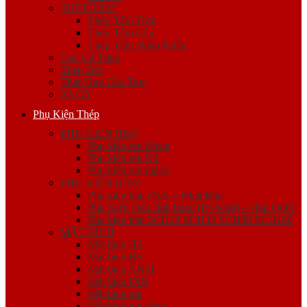
THÉP TẤM
Thép Tấm Trơn
Thép Tấm Gân
Thép Tấm Nhập Khẩu
Cọc Cừ Thép
Thép Đặc
Thép Ray Cầu Trục
Xà Gồ
Phụ Kiện Thép
PHỤ KIỆN REN
Phụ kiện ren Mech
Phụ kiện ren K1
Phụ kiện ren giá rẻ
PHỤ KIỆN HÀN
Phụ kiện hàn FKK – Nhật Bản
Phụ Kiện Hàn Jinil bend (Dybend) – Hàn Quốc
Phụ kiện hàn SCH20 SCH40 SCH80 SCH160
MẶT BÍCH
Mặt bích JIS
Mặt bích BS
Mặt bích ANSI
Mặt bích DIN
Mặt bích mù
Mặt bích gia công