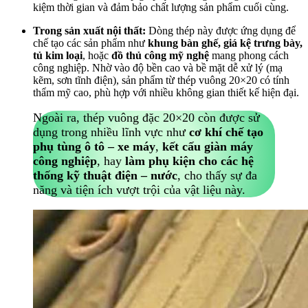
kiệm thời gian và đảm bảo chất lượng sản phẩm cuối cùng.
Trong sản xuất nội thất:
Dòng thép này được ứng dụng để
chế tạo các sản phẩm như
khung bàn ghế, giá kệ trưng bày,
tủ kim loại
, hoặc
đồ thủ công mỹ nghệ
mang phong cách
công nghiệp. Nhờ vào độ bền cao và bề mặt dễ xử lý (mạ
kẽm, sơn tĩnh điện), sản phẩm từ thép vuông 20×20 có tính
thẩm mỹ cao, phù hợp với nhiều không gian thiết kế hiện đại.
Ngoài ra, thép vuông đặc 20×20 còn được sử
dụng trong nhiều lĩnh vực như
cơ khí chế tạo
phụ tùng ô tô – xe máy
,
kết cấu giàn máy
công nghiệp
, hay
làm phụ kiện cho các hệ
thống kỹ thuật điện – nước
, cho thấy sự đa
năng và tiện ích vượt trội của vật liệu này.