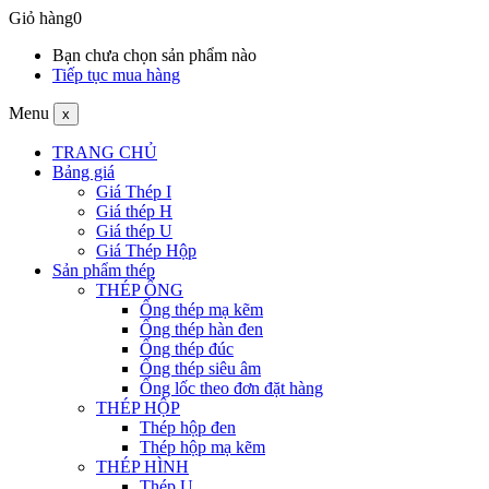
Giỏ hàng
0
Bạn chưa chọn sản phẩm nào
Tiếp tục mua hàng
Menu
x
TRANG CHỦ
Bảng giá
Giá Thép I
Giá thép H
Giá thép U
Giá Thép Hộp
Sản phẩm thép
THÉP ỐNG
Ống thép mạ kẽm
Ống thép hàn đen
Ống thép đúc
Ống thép siêu âm
Ống lốc theo đơn đặt hàng
THÉP HỘP
Thép hộp đen
Thép hộp mạ kẽm
THÉP HÌNH
Thép U