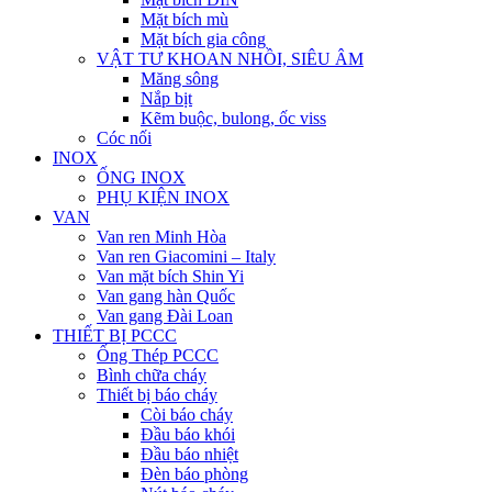
Mặt bích mù
Mặt bích gia công
VẬT TƯ KHOAN NHỒI, SIÊU ÂM
Măng sông
Nắp bịt
Kẽm buộc, bulong, ốc viss
Cóc nối
INOX
ỐNG INOX
PHỤ KIỆN INOX
VAN
Van ren Minh Hòa
Van ren Giacomini – Italy
Van mặt bích Shin Yi
Van gang hàn Quốc
Van gang Đài Loan
THIẾT BỊ PCCC
Ống Thép PCCC
Bình chữa cháy
Thiết bị báo cháy
Còi báo cháy
Đầu báo khói
Đầu báo nhiệt
Đèn báo phòng