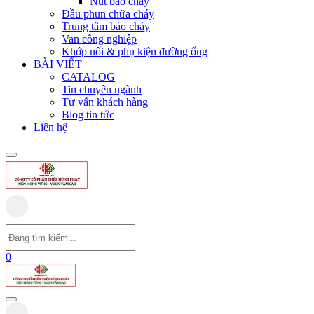
Nút báo cháy
Đầu phun chữa cháy
Trung tâm báo cháy
Van công nghiệp
Khớp nối & phụ kiện đường ống
BÀI VIẾT
CATALOG
Tin chuyên ngành
Tư vấn khách hàng
Blog tin tức
Liên hệ
0