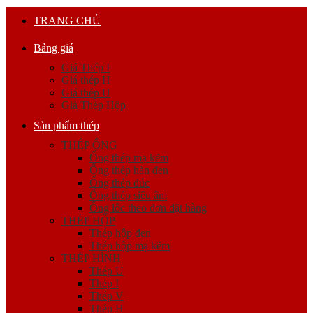
TRANG CHỦ
Bảng giá
Giá Thép I
Giá thép H
Giá thép U
Giá Thép Hộp
Sản phẩm thép
THÉP ỐNG
Ống thép mạ kẽm
Ống thép hàn đen
Ống thép đúc
Ống thép siêu âm
Ống lốc theo đơn đặt hàng
THÉP HỘP
Thép hộp đen
Thép hộp mạ kẽm
THÉP HÌNH
Thép U
Thép I
Thép V
Thép H