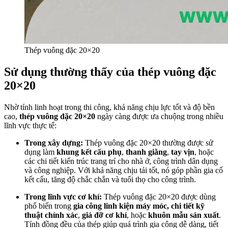
Thép vuông đặc 20×20
Sử dụng thường thấy của thép vuông đặc
20×20
Nhờ tính linh hoạt trong thi công, khả năng chịu lực tốt và độ bền
cao,
thép vuông đặc 20×20
ngày càng được ưa chuộng trong nhiều
lĩnh vực thực tế:
Trong xây dựng:
Thép vuông đặc 20×20 thường được sử
dụng làm
khung kết cấu phụ
,
thanh giằng
,
tay vịn
, hoặc
các chi tiết kiến trúc trang trí cho nhà ở, công trình dân dụng
và công nghiệp. Với khả năng chịu tải tốt, nó góp phần gia cố
kết cấu, tăng độ chắc chắn và tuổi thọ cho công trình.
Trong lĩnh vực cơ khí:
Thép vuông đặc 20×20 được dùng
phổ biến trong
gia công linh kiện máy móc, chi tiết kỹ
thuật chính xác
,
giá đỡ cơ khí
, hoặc
khuôn mẫu sản xuất
.
Tính đồng đều của thép giúp quá trình gia công dễ dàng, tiết