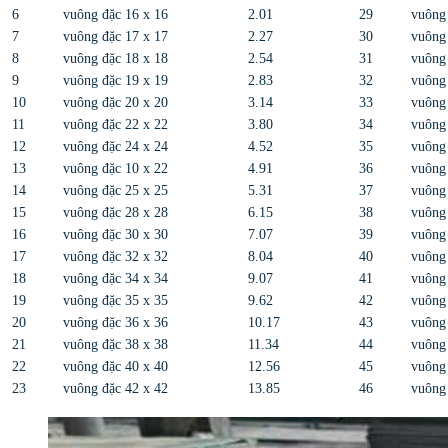
6
vuông đặc 16 x 16
2.01
29
vuông
7
vuông đặc 17 x 17
2.27
30
vuông
8
vuông đặc 18 x 18
2.54
31
vuông
9
vuông đặc 19 x 19
2.83
32
vuông
10
vuông đặc 20 x 20
3.14
33
vuông
11
vuông đặc 22 x 22
3.80
34
vuông
12
vuông đặc 24 x 24
4.52
35
vuông
13
vuông đặc 10 x 22
4.91
36
vuông
14
vuông đặc 25 x 25
5.31
37
vuông 
15
vuông đặc 28 x 28
6.15
38
vuông
16
vuông đặc 30 x 30
7.07
39
vuông
17
vuông đặc 32 x 32
8.04
40
vuông
18
vuông đặc 34 x 34
9.07
41
vuông
19
vuông đặc 35 x 35
9.62
42
vuông
20
vuông đặc 36 x 36
10.17
43
vuông
21
vuông đặc 38 x 38
11.34
44
vuông
22
vuông đặc 40 x 40
12.56
45
vuông
23
vuông đặc 42 x 42
13.85
46
vuông