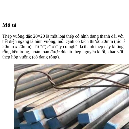
Mô tả
Thép
vuông
đặc
20×20
là
một
loại
thép
có
hình
dạng
thanh
dài
với
tiết
diện
ngang
là
hình
vuông,
mỗi
cạnh
có
kích
thước
20mm
(tức
là
20mm
x
20mm).
Từ
“đặc”
ở
đây
có
nghĩa
là
thanh
thép
này
không
rỗng
bên
trong,
hoàn
toàn
được
đúc
từ
thép
nguyên
khối,
khác
với
thép
hộp
vuông
(có
dạng
rỗng).