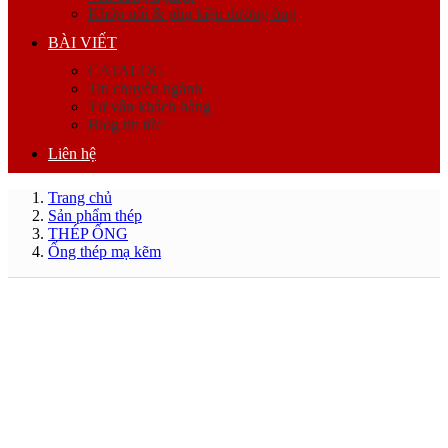
Khớp nối & phụ kiện đường ống
BÀI VIẾT
CATALOG
Tin chuyên ngành
Tư vấn khách hàng
Blog tin tức
Liên hệ
Trang chủ
Sản phẩm thép
THÉP ỐNG
Ống thép mạ kẽm