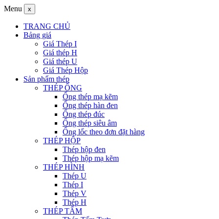
Menu
x
TRANG CHỦ
Bảng giá
Giá Thép I
Giá thép H
Giá thép U
Giá Thép Hộp
Sản phẩm thép
THÉP ỐNG
Ống thép mạ kẽm
Ống thép hàn đen
Ống thép đúc
Ống thép siêu âm
Ống lốc theo đơn đặt hàng
THÉP HỘP
Thép hộp đen
Thép hộp mạ kẽm
THÉP HÌNH
Thép U
Thép I
Thép V
Thép H
THÉP TẤM