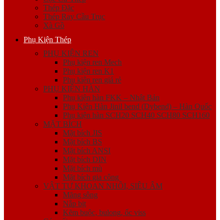
Thép Đặc
Thép Ray Cầu Trục
Xà Gồ
Phụ Kiện Thép
PHỤ KIỆN REN
Phụ kiện ren Mech
Phụ kiện ren K1
Phụ kiện ren giá rẻ
PHỤ KIỆN HÀN
Phụ kiện hàn FKK – Nhật Bản
Phụ Kiện Hàn Jinil bend (Dybend) – Hàn Quốc
Phụ kiện hàn SCH20 SCH40 SCH80 SCH160
MẶT BÍCH
Mặt bích JIS
Mặt bích BS
Mặt bích ANSI
Mặt bích DIN
Mặt bích mù
Mặt bích gia công
VẬT TƯ KHOAN NHỒI, SIÊU ÂM
Măng sông
Nắp bịt
Kẽm buộc, bulong, ốc viss