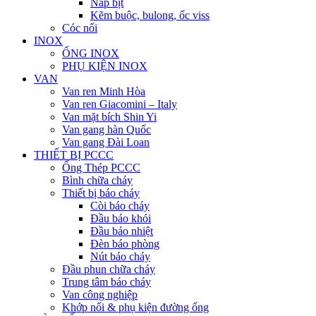
Nắp bịt
Kẽm buộc, bulong, ốc viss
Cóc nối
INOX
ỐNG INOX
PHỤ KIỆN INOX
VAN
Van ren Minh Hòa
Van ren Giacomini – Italy
Van mặt bích Shin Yi
Van gang hàn Quốc
Van gang Đài Loan
THIẾT BỊ PCCC
Ống Thép PCCC
Bình chữa cháy
Thiết bị báo cháy
Còi báo cháy
Đầu báo khói
Đầu báo nhiệt
Đèn báo phòng
Nút báo cháy
Đầu phun chữa cháy
Trung tâm báo cháy
Van công nghiệp
Khớp nối & phụ kiện đường ống