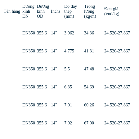
Đường
Đường
Độ dày
Trọng
Đơn giá
Tên hàng
kính
kính
Inchs
thép
lượng
(vnd/kg)
DN
OD
(mm)
(kg/m)
DN350
355.6
14”
3.962
34.36
24.520-27.867
DN350
355.6
14”
4.775
41.31
24.520-27.867
DN350
355.6
14”
5.5
47.48
24.520-27.867
DN350
355.6
14”
6.35
54.69
24.520-27.867
DN350
355.6
14”
7.01
60.26
24.520-27.867
DN350
355.6
14”
7.92
67.90
24.520-27.867