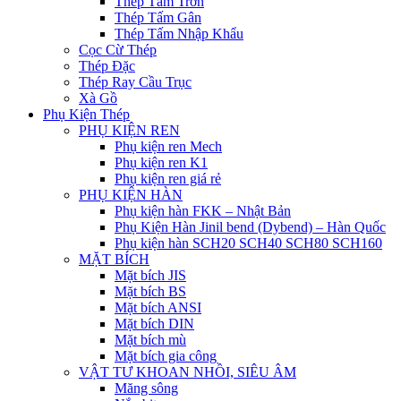
Thép Tấm Trơn
Thép Tấm Gân
Thép Tấm Nhập Khẩu
Cọc Cừ Thép
Thép Đặc
Thép Ray Cầu Trục
Xà Gồ
Phụ Kiện Thép
PHỤ KIỆN REN
Phụ kiện ren Mech
Phụ kiện ren K1
Phụ kiện ren giá rẻ
PHỤ KIỆN HÀN
Phụ kiện hàn FKK – Nhật Bản
Phụ Kiện Hàn Jinil bend (Dybend) – Hàn Quốc
Phụ kiện hàn SCH20 SCH40 SCH80 SCH160
MẶT BÍCH
Mặt bích JIS
Mặt bích BS
Mặt bích ANSI
Mặt bích DIN
Mặt bích mù
Mặt bích gia công
VẬT TƯ KHOAN NHỒI, SIÊU ÂM
Măng sông