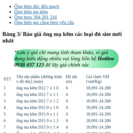
Ống thép đúc liền mạch
Ống thép mạ kẽm
Ống inox 304 201 316
Ống thép gia công theo yêu cầu
Bảng 3/ Báo giá ống mạ kẽm các loại đủ size mới
nhất
*Lưu ý giá chỉ mang tính tham khảo, vì giá
đang biến động nhiều vui lòng liên hệ
Hotline
0938 437 123
để lấy giá chính xác
Tên sản phẩm (đường kính
Độ dài
Giá chưa VAT
STT
x độ dày) (mm)
(m)
(vnd/Kg)
1
ống mạ kẽm D12.7 x 1.0
6
18,091-24.200
2
ống mạ kẽm D12.7 x 1.1
6
18,091-24.200
3
ống mạ kẽm D12.7 x 1.2
6
18,091-24.200
4
ống mạ kẽm D15.9 x 1.0
6
18,091-24.200
5
ống mạ kẽm D15.9 x 1.1
6
18,091-24.200
6
ống mạ kẽm D15.9 x 1.2
6
18,091-24.200
7
ống mạ kẽm D15.9 x 1.4
6
18,091-24.200