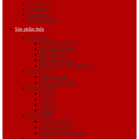
Giá Thép I
Giá thép H
Giá thép U
Giá Thép Hộp
Sản phẩm thép
THÉP ỐNG
Ống thép mạ kẽm
Ống thép hàn đen
Ống thép đúc
Ống thép siêu âm
Ống lốc theo đơn đặt hàng
THÉP HỘP
Thép hộp đen
Thép hộp mạ kẽm
THÉP HÌNH
Thép U
Thép I
Thép V
Thép H
THÉP TẤM
Thép Tấm Trơn
Thép Tấm Gân
Thép Tấm Nhập Khẩu
Cọc Cừ Thép