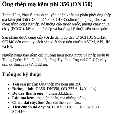
Ống thép mạ kẽm phi 356 (DN350)
Thép Hùng Phát là đơn vị chuyên nhập khẩu và phân phối ống thép
mạ kẽm phi 356 (D355, DN350, OD 355.6mm) phục vụ cho các
công trình công nghiệp, hệ thống cấp thoát nước, phòng cháy chữa
cháy (PCCC), kết cấu nhà thép và hạ tầng kỹ thuật trên toàn quốc.
Sản phẩm được cung cấp với đa dạng độ dày từ SCH10, SCH20,
SCH40 đến các quy cách sản xuất theo tiêu chuẩn ASTM, API, JIS
và BS.
Nguồn hàng bao gồm các thương hiệu trong nước và nhập khẩu từ
Trung Quốc, Hàn Quốc, đáp ứng đầy đủ chứng chỉ CO-CQ và yêu
cầu kỹ thuật của từng dự án.
Thông số kỹ thuật
Tên sản phẩm:
Ống thép mạ kẽm phi 356
Đường kính:
D356, DN350, OD 355.6, 14″(inchs)
Độ dày thành ống:
4.2mm-33.32mm
Lớp mạ kẽm:
mạ điện phân, mạ nhúng nóng
Chiều dài cây
: 6m/12m/ cắt theo yêu cầu..
Tiêu chuẩn độ dày:
SCH10 SCH20 SCH40 SCH80
SCH160