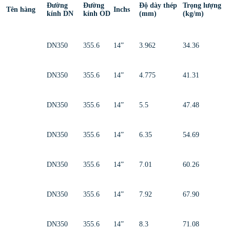
Đường
Đường
Độ dày thép
Trọng lượng
Tên hàng
Inchs
kính DN
kính OD
(mm)
(kg/m)
DN350
355.6
14”
3.962
34.36
DN350
355.6
14”
4.775
41.31
DN350
355.6
14”
5.5
47.48
DN350
355.6
14”
6.35
54.69
DN350
355.6
14”
7.01
60.26
DN350
355.6
14”
7.92
67.90
DN350
355.6
14”
8.3
71.08