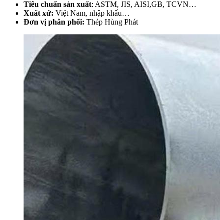
Tiêu chuẩn sản xuất
: ASTM, JIS, AISI,GB, TCVN…
Xuất xứ:
Việt Nam, nhập khẩu…
Đơn vị phân phối:
Thép Hùng Phát