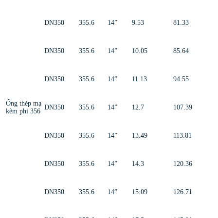
DN350
355.6
14”
9.53
81.33
DN350
355.6
14”
10.05
85.64
DN350
355.6
14”
11.13
94.55
Ống thép mạ
DN350
355.6
14”
12.7
107.39
kẽm phi 356
DN350
355.6
14”
13.49
113.81
DN350
355.6
14”
14.3
120.36
DN350
355.6
14”
15.09
126.71