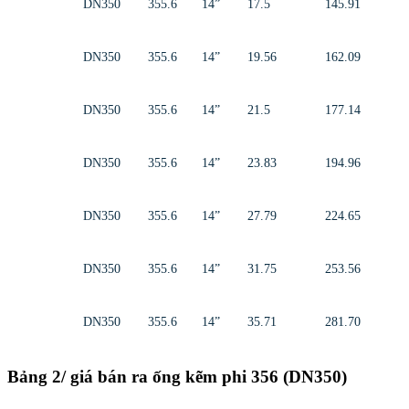
DN350
355.6
14”
17.5
145.91
DN350
355.6
14”
19.56
162.09
DN350
355.6
14”
21.5
177.14
DN350
355.6
14”
23.83
194.96
DN350
355.6
14”
27.79
224.65
DN350
355.6
14”
31.75
253.56
DN350
355.6
14”
35.71
281.70
Bảng 2/ giá bán ra ống kẽm phi 356 (DN350)