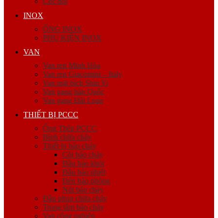
Cóc nối
INOX
ỐNG INOX
PHỤ KIỆN INOX
VAN
Van ren Minh Hòa
Van ren Giacomini – Italy
Van mặt bích Shin Yi
Van gang hàn Quốc
Van gang Đài Loan
THIẾT BỊ PCCC
Ống Thép PCCC
Bình chữa cháy
Thiết bị báo cháy
Còi báo cháy
Đầu báo khói
Đầu báo nhiệt
Đèn báo phòng
Nút báo cháy
Đầu phun chữa cháy
Trung tâm báo cháy
Van công nghiệp