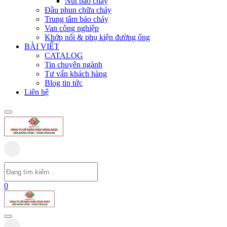
Nút báo cháy
Đầu phun chữa cháy
Trung tâm báo cháy
Van công nghiệp
Khớp nối & phụ kiện đường ống
BÀI VIẾT
CATALOG
Tin chuyên ngành
Tư vấn khách hàng
Blog tin tức
Liên hệ
0