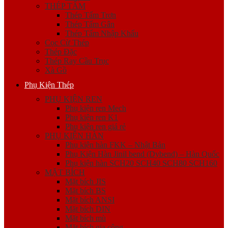
THÉP TẤM
Thép Tấm Trơn
Thép Tấm Gân
Thép Tấm Nhập Khẩu
Cọc Cừ Thép
Thép Đặc
Thép Ray Cầu Trục
Xà Gồ
Phụ Kiện Thép
PHỤ KIỆN REN
Phụ kiện ren Mech
Phụ kiện ren K1
Phụ kiện ren giá rẻ
PHỤ KIỆN HÀN
Phụ kiện hàn FKK – Nhật Bản
Phụ Kiện Hàn Jinil bend (Dybend) – Hàn Quốc
Phụ kiện hàn SCH20 SCH40 SCH80 SCH160
MẶT BÍCH
Mặt bích JIS
Mặt bích BS
Mặt bích ANSI
Mặt bích DIN
Mặt bích mù
Mặt bích gia công