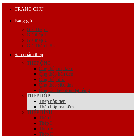
TRANG CHỦ
Bảng giá
Giá Thép I
Giá thép H
Giá thép U
Giá Thép Hộp
Sản phẩm thép
THÉP ỐNG
Ống thép mạ kẽm
Ống thép hàn đen
Ống thép đúc
Ống thép siêu âm
Ống lốc theo đơn đặt hàng
THÉP HỘP
Thép hộp đen
Thép hộp mạ kẽm
THÉP HÌNH
Thép U
Thép I
Thép V
Thép H