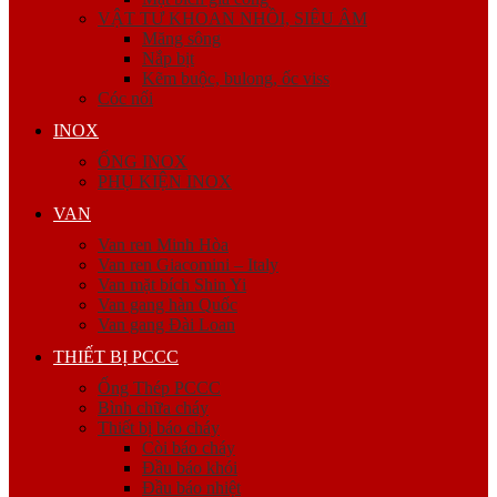
VẬT TƯ KHOAN NHỒI, SIÊU ÂM
Măng sông
Nắp bịt
Kẽm buộc, bulong, ốc viss
Cóc nối
INOX
ỐNG INOX
PHỤ KIỆN INOX
VAN
Van ren Minh Hòa
Van ren Giacomini – Italy
Van mặt bích Shin Yi
Van gang hàn Quốc
Van gang Đài Loan
THIẾT BỊ PCCC
Ống Thép PCCC
Bình chữa cháy
Thiết bị báo cháy
Còi báo cháy
Đầu báo khói
Đầu báo nhiệt