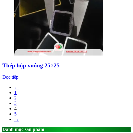
Thép hộp vuông 25×25
Đọc tiếp
←
1
2
3
4
5
→
Danh mục sản phẩm