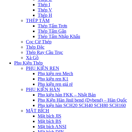
Thép I
Thép V
Thép H
THÉP TẤM
Thép Tấm Trơn
Thép Tấm Gân
Thép Tấm Nhập Khẩu
Cọc Cừ Thép
Thép Đặc
Thép Ray Cầu Trục
Xà Gồ
Phụ Kiện Thép
PHỤ KIỆN REN
Phụ kiện ren Mech
Phụ kiện ren K1
Phụ kiện ren giá rẻ
PHỤ KIỆN HÀN
Phụ kiện hàn FKK – Nhật Bản
Phụ Kiện Hàn Jinil bend (Dybend) – Hàn Quốc
Phụ kiện hàn SCH20 SCH40 SCH80 SCH160
MẶT BÍCH
Mặt bích JIS
Mặt bích BS
Mặt bích ANSI
Mặt bích DIN