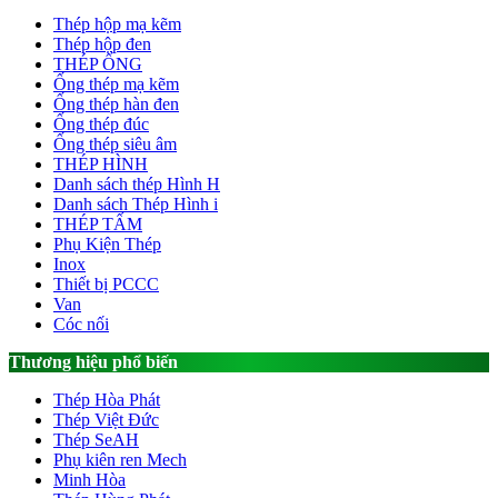
Thép hộp mạ kẽm
Thép hộp đen
THÉP ỐNG
Ống thép mạ kẽm
Ống thép hàn đen
Ống thép đúc
Ống thép siêu âm
THÉP HÌNH
Danh sách thép Hình H
Danh sách Thép Hình i
THÉP TẤM
Phụ Kiện Thép
Inox
Thiết bị PCCC
Van
Cóc nối
Thương hiệu phổ biến
Thép Hòa Phát
Thép Việt Đức
Thép SeAH
Phụ kiên ren Mech
Minh Hòa