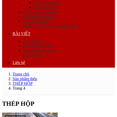
Đèn báo phòng
Nút báo cháy
Đầu phun chữa cháy
Trung tâm báo cháy
Van công nghiệp
Khớp nối & phụ kiện đường ống
BÀI VIẾT
CATALOG
Tin chuyên ngành
Tư vấn khách hàng
Blog tin tức
Liên hệ
Trang chủ
Sản phẩm thép
THÉP HỘP
Trang 4
THÉP HỘP