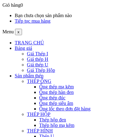
Giỏ hàng
0
Bạn chưa chọn sản phẩm nào
Tiếp tục mua hàng
Menu
x
TRANG CHỦ
Bảng giá
Giá Thép I
Giá thép H
Giá thép U
Giá Thép Hộp
Sản phẩm thép
THÉP ỐNG
Ống thép mạ kẽm
Ống thép hàn đen
Ống thép đúc
Ống thép siêu âm
Ống lốc theo đơn đặt hàng
THÉP HỘP
Thép hộp đen
Thép hộp mạ kẽm
THÉP HÌNH
Thép U