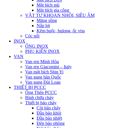
Mặt bích mù
Mặt bích gia công
VẬT TƯ KHOAN NHỒI, SIÊU ÂM
Măng sông
Nắp bịt
Kẽm buộc, bulong, ốc viss
Cóc nối
INOX
ỐNG INOX
PHỤ KIỆN INOX
VAN
Van ren Minh Hòa
Van ren Giacomini – Italy
Van mặt bích Shin Yi
Van gang hàn Quốc
Van gang Đài Loan
THIẾT BỊ PCCC
Ống Thép PCCC
Bình chữa cháy
Thiết bị báo cháy
Còi báo cháy
Đầu báo khói
Đầu báo nhiệt
Đèn báo phòng