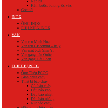
Nắp bịt
Kẽm buộc, bulong, ốc viss
Cóc nối
INOX
ỐNG INOX
PHỤ KIỆN INOX
VAN
Van ren Minh Hòa
Van ren Giacomini – Italy
Van mặt bích Shin Yi
Van gang hàn Quốc
Van gang Đài Loan
THIẾT BỊ PCCC
Ống Thép PCCC
Bình chữa cháy
Thiết bị báo cháy
Còi báo cháy
Đầu báo khói
Đầu báo nhiệt
Đèn báo phòng
Nút báo cháy
Đầu phun chữa cháy