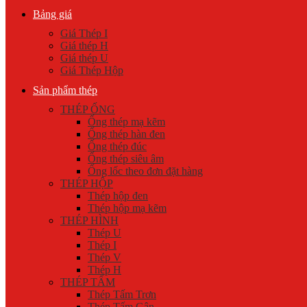
Bảng giá
Giá Thép I
Giá thép H
Giá thép U
Giá Thép Hộp
Sản phẩm thép
THÉP ỐNG
Ống thép mạ kẽm
Ống thép hàn đen
Ống thép đúc
Ống thép siêu âm
Ống lốc theo đơn đặt hàng
THÉP HỘP
Thép hộp đen
Thép hộp mạ kẽm
THÉP HÌNH
Thép U
Thép I
Thép V
Thép H
THÉP TẤM
Thép Tấm Trơn
Thép Tấm Gân