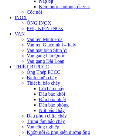
Nắp bịt
Kẽm buộc, bulong, ốc viss
Cóc nối
INOX
ỐNG INOX
PHỤ KIỆN INOX
VAN
Van ren Minh Hòa
Van ren Giacomini – Italy
Van mặt bích Shin Yi
Van gang hàn Quốc
Van gang Đài Loan
THIẾT BỊ PCCC
Ống Thép PCCC
Bình chữa cháy
Thiết bị báo cháy
Còi báo cháy
Đầu báo khói
Đầu báo nhiệt
Đèn báo phòng
Nút báo cháy
Đầu phun chữa cháy
Trung tâm báo cháy
Van công nghiệp
Khớp nối & phụ kiện đường ống