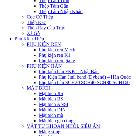
Thép Tấm Trơn
Thép Tấm Gân
Thép Tấm Nhập Khẩu
Cọc Cừ Thép
Thép Đặc
Thép Ray Cầu Trục
Xà Gồ
Phụ Kiện Thép
PHỤ KIỆN REN
Phụ kiện ren Mech
Phụ kiện ren K1
Phụ kiện ren giá rẻ
PHỤ KIỆN HÀN
Phụ kiện hàn FKK – Nhật Bản
Phụ Kiện Hàn Jinil bend (Dybend) – Hàn Quốc
Phụ kiện hàn SCH20 SCH40 SCH80 SCH160
MẶT BÍCH
Mặt bích JIS
Mặt bích BS
Mặt bích ANSI
Mặt bích DIN
Mặt bích mù
Mặt bích gia công
VẬT TƯ KHOAN NHỒI, SIÊU ÂM
Măng sông