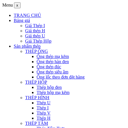
Menu
x
TRANG CHỦ
Bảng giá
Giá Thép I
Giá thép H
Giá thép U
Giá Thép Hộp
Sản phẩm thép
THÉP ỐNG
Ống thép mạ kẽm
Ống thép hàn đen
Ống thép đúc
Ống thép siêu âm
Ống lốc theo đơn đặt hàng
THÉP HỘP
Thép hộp đen
Thép hộp mạ kẽm
THÉP HÌNH
Thép U
Thép I
Thép V
Thép H
THÉP TẤM