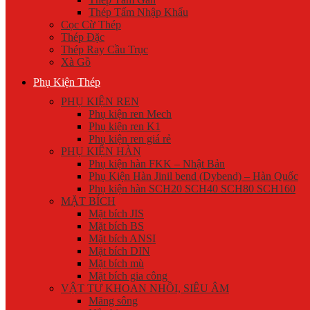
Thép Tấm Nhập Khẩu
Cọc Cừ Thép
Thép Đặc
Thép Ray Cầu Trục
Xà Gồ
Phụ Kiện Thép
PHỤ KIỆN REN
Phụ kiện ren Mech
Phụ kiện ren K1
Phụ kiện ren giá rẻ
PHỤ KIỆN HÀN
Phụ kiện hàn FKK – Nhật Bản
Phụ Kiện Hàn Jinil bend (Dybend) – Hàn Quốc
Phụ kiện hàn SCH20 SCH40 SCH80 SCH160
MẶT BÍCH
Mặt bích JIS
Mặt bích BS
Mặt bích ANSI
Mặt bích DIN
Mặt bích mù
Mặt bích gia công
VẬT TƯ KHOAN NHỒI, SIÊU ÂM
Măng sông