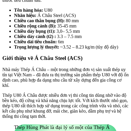
thước tiêu chuẩn sau:
Tên hàng hóa:
U80
Nhãn hiệu:
Á Châu Steel (ACS)
Chiều cao thân bụng (H):
80 mm
Chiều rộng cánh (B):
35-45 mm
Chiều dày bụng (t1):
3,0– 5,5 mm
Chiều dày cánh (t2) :
3.3 – 7.5 mm
Chiều dài tiêu chuẩn:
6m
Trọng lượng lý thuyết:
~3.52 – 8.23 kg/m (tùy độ dày)
Giới thiệu về Á Châu Steel (ACS)
Nhà máy Thép Á Châu – một trong những đơn vị sản xuất thép uy
tín tại Việt Nam – đã đưa ra thị trường sản phẩm thép U80 với độ ổn
định cao, phù hợp đa dạng nhu cầu từ xây dựng đến gia công cơ
khí.
Thép U80 Á Châu được nhiều đơn vị thi công tin dùng nhờ vào độ
bền kéo, độ cứng và khả năng chịu lực tốt. Với kích thước nhỏ gọn,
thép U80 rất thích hợp sử dụng trong các công trình vừa và nhỏ, các
kết cấu phụ như khung đỡ, mái che, giàn kèo, dầm phụ trợ và hệ
thống thi công tạm thời.
Thép Hùng Phát là đại lý số một của Thép Á