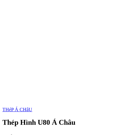
THéP Á CHâU
Thép Hình U80 Á Châu