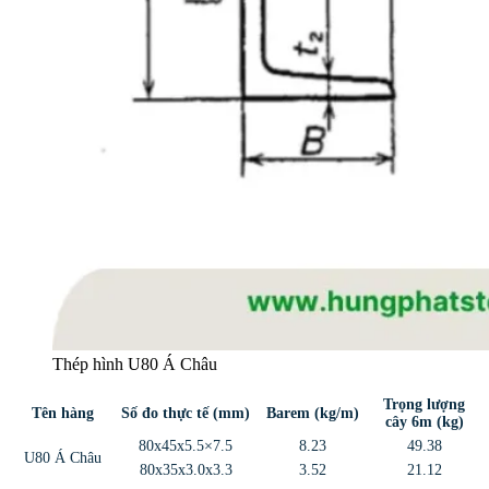
Thép hình U80 Á Châu
Trọng lượng
Tên hàng
Số đo thực tế (mm)
Barem (kg/m)
cây 6m (kg)
80x45x5.5×7.5
8.23
49.38
U80 Á Châu
80x35x3.0x3.3
3.52
21.12