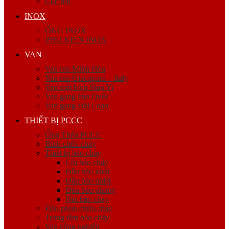
Cóc nối
INOX
ỐNG INOX
PHỤ KIỆN INOX
VAN
Van ren Minh Hòa
Van ren Giacomini – Italy
Van mặt bích Shin Yi
Van gang hàn Quốc
Van gang Đài Loan
THIẾT BỊ PCCC
Ống Thép PCCC
Bình chữa cháy
Thiết bị báo cháy
Còi báo cháy
Đầu báo khói
Đầu báo nhiệt
Đèn báo phòng
Nút báo cháy
Đầu phun chữa cháy
Trung tâm báo cháy
Van công nghiệp