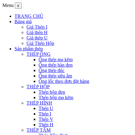
Menu
x
TRANG CHỦ
Bảng giá
Giá Thép I
Giá thép H
Giá thép U
Giá Thép Hộp
Sản phẩm thép
THÉP ỐNG
Ống thép mạ kẽm
Ống thép hàn đen
Ống thép đúc
Ống thép siêu âm
Ống lốc theo đơn đặt hàng
THÉP HỘP
Thép hộp đen
Thép hộp mạ kẽm
THÉP HÌNH
Thép U
Thép I
Thép V
Thép H
THÉP TẤM