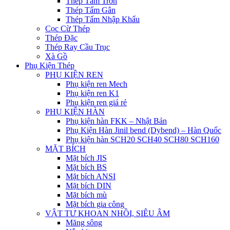
Thép Tấm Trơn
Thép Tấm Gân
Thép Tấm Nhập Khẩu
Cọc Cừ Thép
Thép Đặc
Thép Ray Cầu Trục
Xà Gồ
Phụ Kiện Thép
PHỤ KIỆN REN
Phụ kiện ren Mech
Phụ kiện ren K1
Phụ kiện ren giá rẻ
PHỤ KIỆN HÀN
Phụ kiện hàn FKK – Nhật Bản
Phụ Kiện Hàn Jinil bend (Dybend) – Hàn Quốc
Phụ kiện hàn SCH20 SCH40 SCH80 SCH160
MẶT BÍCH
Mặt bích JIS
Mặt bích BS
Mặt bích ANSI
Mặt bích DIN
Mặt bích mù
Mặt bích gia công
VẬT TƯ KHOAN NHỒI, SIÊU ÂM
Măng sông