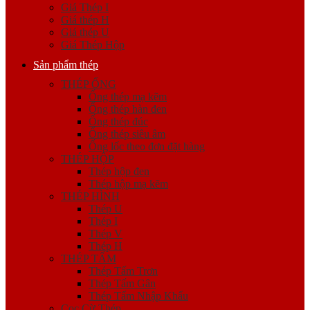
Giá Thép I
Giá thép H
Giá thép U
Giá Thép Hộp
Sản phẩm thép
THÉP ỐNG
Ống thép mạ kẽm
Ống thép hàn đen
Ống thép đúc
Ống thép siêu âm
Ống lốc theo đơn đặt hàng
THÉP HỘP
Thép hộp đen
Thép hộp mạ kẽm
THÉP HÌNH
Thép U
Thép I
Thép V
Thép H
THÉP TẤM
Thép Tấm Trơn
Thép Tấm Gân
Thép Tấm Nhập Khẩu
Cọc Cừ Thép