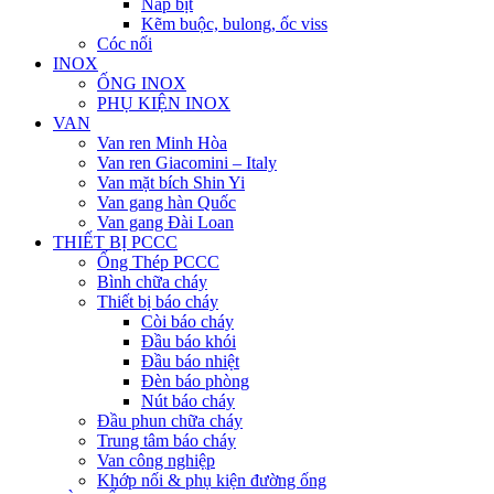
Nắp bịt
Kẽm buộc, bulong, ốc viss
Cóc nối
INOX
ỐNG INOX
PHỤ KIỆN INOX
VAN
Van ren Minh Hòa
Van ren Giacomini – Italy
Van mặt bích Shin Yi
Van gang hàn Quốc
Van gang Đài Loan
THIẾT BỊ PCCC
Ống Thép PCCC
Bình chữa cháy
Thiết bị báo cháy
Còi báo cháy
Đầu báo khói
Đầu báo nhiệt
Đèn báo phòng
Nút báo cháy
Đầu phun chữa cháy
Trung tâm báo cháy
Van công nghiệp
Khớp nối & phụ kiện đường ống