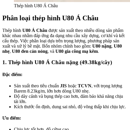
Thép hình U80 Á Châu
Phân loại thép hình U80 Á Châu
Thép hình
U80 Á Châu
được sản xuất theo nhiều dòng sản phẩm
khác nhau nhằm đáp ứng đa dạng nhu cầu xây dựng, cơ khí và kết
cấu thép. Việc phân loại dựa trên trọng lượng, phương pháp sản
xuất và xử lý bề mặt. Bốn nhóm chính bao gồm:
U80 nặng
,
U80
nhẹ
,
U80 đen cán nóng
, và
U80 gia công mạ kẽm
.
1. Thép hình U80 Á Châu nặng (49.38kg/cây)
Đặc điểm:
Sản xuất theo tiêu chuẩn
JIS
hoặc
TCVN
, với trọng lượng
Barem 8.23kg/m, lớn hơn dòng U80 nhẹ.
Độ dày cánh và bụng thép cao hơn, đảm bảo khả năng chịu
tải lớn.
Kích thước ổn định, dung sai nhỏ, độ võng thấp khi chịu lực.
Ưu điểm:
Chịu lực tốt hơn, độ cứng cao.