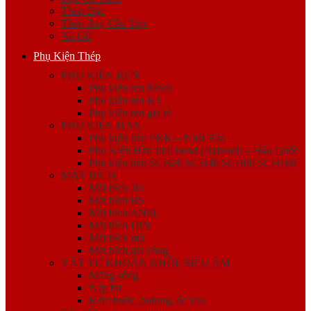
Thép Đặc
Thép Ray Cầu Trục
Xà Gồ
Phụ Kiện Thép
PHỤ KIỆN REN
Phụ kiện ren Mech
Phụ kiện ren K1
Phụ kiện ren giá rẻ
PHỤ KIỆN HÀN
Phụ kiện hàn FKK – Nhật Bản
Phụ Kiện Hàn Jinil bend (Dybend) – Hàn Quốc
Phụ kiện hàn SCH20 SCH40 SCH80 SCH160
MẶT BÍCH
Mặt bích JIS
Mặt bích BS
Mặt bích ANSI
Mặt bích DIN
Mặt bích mù
Mặt bích gia công
VẬT TƯ KHOAN NHỒI, SIÊU ÂM
Măng sông
Nắp bịt
Kẽm buộc, bulong, ốc viss