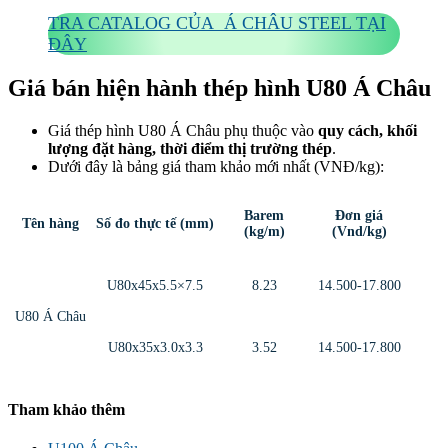
TRA CATALOG CỦA Á CHÂU STEEL TẠI
ĐÂY
Giá bán hiện hành thép hình U80 Á Châu
Giá thép hình U80 Á Châu phụ thuộc vào
quy cách, khối
lượng đặt hàng, thời điểm thị trường thép
.
Dưới đây là bảng giá tham khảo mới nhất (VNĐ/kg):
Barem
Đơn giá
Tên hàng
Số đo thực tế (mm)
(kg/m)
(Vnd/kg)
U80x45x5.5×7.5
8.23
14.500-17.800
U80 Á Châu
U80x35x3.0x3.3
3.52
14.500-17.800
Tham khảo thêm