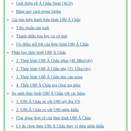
Giới thiệu về Á Châu Steel (ACS)
Bảng quy cách trọng lượng
Giá bán hiện hành thép hình U80 Á Châu
Tiêu chuẩn sản xuất
Thành phần hóa học và cơ tính
Ưu điểm nổi bật của thép hình U80 Á Châu
Phân loại thép hình U80 Á Châu
1. Thép hình U80 Á Châu nặng (49.38kg/cây)
2. Thép hình U80 Á Châu nhẹ (21.12kg/cây)
3. Thép hình U80 Á Châu đen cán nóng
4. Thép U80 Á Châu gia công mạ kẽm
So sánh thép hình U80 Á Châu với các hãng
1. U80 Á Châu so với U80 nội địa VN
2. U80 Á Châu so với U80 nhập khẩu
Ứng dụng thực tế của thép hình U80 Á Châu
Lý do chọn thép U80 Á Châu thay vì thép nhập khẩu