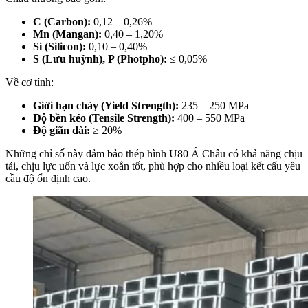
C (Carbon):
0,12 – 0,26%
Mn (Mangan):
0,40 – 1,20%
Si (Silicon):
0,10 – 0,40%
S (Lưu huỳnh), P (Photpho):
≤ 0,05%
Về cơ tính:
Giới hạn chảy (Yield Strength):
235 – 250 MPa
Độ bền kéo (Tensile Strength):
400 – 550 MPa
Độ giãn dài:
≥ 20%
Những chỉ số này đảm bảo thép hình U80 Á Châu có khả năng chịu
tải, chịu lực uốn và lực xoắn tốt, phù hợp cho nhiều loại kết cấu yêu
cầu độ ổn định cao.