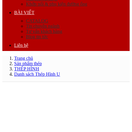
Khớp nối & phụ kiện đường ống
BÀI VIẾT
CATALOG
Tin chuyên ngành
Tư vấn khách hàng
Blog tin tức
Liên hệ
Trang chủ
Sản phẩm thép
THÉP HÌNH
Danh sách Thép Hình U