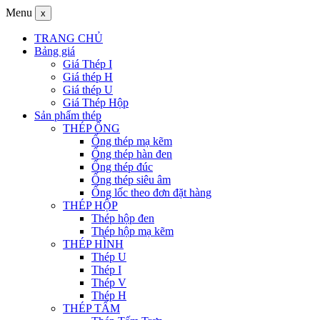
Menu
x
TRANG CHỦ
Bảng giá
Giá Thép I
Giá thép H
Giá thép U
Giá Thép Hộp
Sản phẩm thép
THÉP ỐNG
Ống thép mạ kẽm
Ống thép hàn đen
Ống thép đúc
Ống thép siêu âm
Ống lốc theo đơn đặt hàng
THÉP HỘP
Thép hộp đen
Thép hộp mạ kẽm
THÉP HÌNH
Thép U
Thép I
Thép V
Thép H
THÉP TẤM