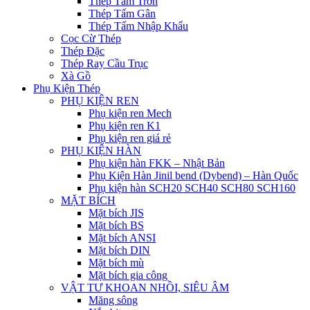
Thép Tấm Trơn
Thép Tấm Gân
Thép Tấm Nhập Khẩu
Cọc Cừ Thép
Thép Đặc
Thép Ray Cầu Trục
Xà Gồ
Phụ Kiện Thép
PHỤ KIỆN REN
Phụ kiện ren Mech
Phụ kiện ren K1
Phụ kiện ren giá rẻ
PHỤ KIỆN HÀN
Phụ kiện hàn FKK – Nhật Bản
Phụ Kiện Hàn Jinil bend (Dybend) – Hàn Quốc
Phụ kiện hàn SCH20 SCH40 SCH80 SCH160
MẶT BÍCH
Mặt bích JIS
Mặt bích BS
Mặt bích ANSI
Mặt bích DIN
Mặt bích mù
Mặt bích gia công
VẬT TƯ KHOAN NHỒI, SIÊU ÂM
Măng sông