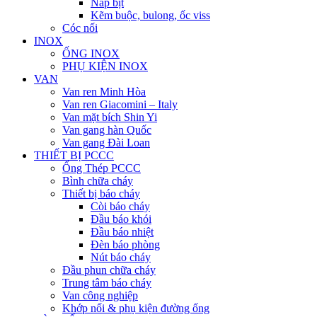
Nắp bịt
Kẽm buộc, bulong, ốc viss
Cóc nối
INOX
ỐNG INOX
PHỤ KIỆN INOX
VAN
Van ren Minh Hòa
Van ren Giacomini – Italy
Van mặt bích Shin Yi
Van gang hàn Quốc
Van gang Đài Loan
THIẾT BỊ PCCC
Ống Thép PCCC
Bình chữa cháy
Thiết bị báo cháy
Còi báo cháy
Đầu báo khói
Đầu báo nhiệt
Đèn báo phòng
Nút báo cháy
Đầu phun chữa cháy
Trung tâm báo cháy
Van công nghiệp
Khớp nối & phụ kiện đường ống