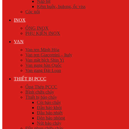
Nắp bịt
Kẽm buộc, bulong, ốc viss
Cóc nối
INOX
ỐNG INOX
PHỤ KIỆN INOX
VAN
Van ren Minh Hòa
Van ren Giacomini – Italy
Van mặt bích Shin Yi
Van gang hàn Quốc
Van gang Đài Loan
THIẾT BỊ PCCC
Ống Thép PCCC
Bình chữa cháy
Thiết bị báo cháy
Còi báo cháy
Đầu báo khói
Đầu báo nhiệt
Đèn báo phòng
Nút báo cháy
Đầu phun chữa cháy