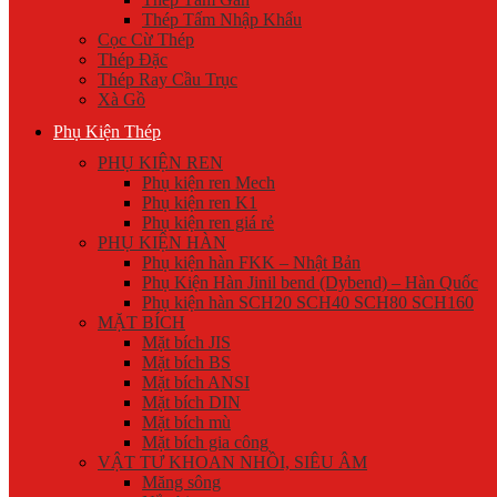
Thép Tấm Nhập Khẩu
Cọc Cừ Thép
Thép Đặc
Thép Ray Cầu Trục
Xà Gồ
Phụ Kiện Thép
PHỤ KIỆN REN
Phụ kiện ren Mech
Phụ kiện ren K1
Phụ kiện ren giá rẻ
PHỤ KIỆN HÀN
Phụ kiện hàn FKK – Nhật Bản
Phụ Kiện Hàn Jinil bend (Dybend) – Hàn Quốc
Phụ kiện hàn SCH20 SCH40 SCH80 SCH160
MẶT BÍCH
Mặt bích JIS
Mặt bích BS
Mặt bích ANSI
Mặt bích DIN
Mặt bích mù
Mặt bích gia công
VẬT TƯ KHOAN NHỒI, SIÊU ÂM
Măng sông