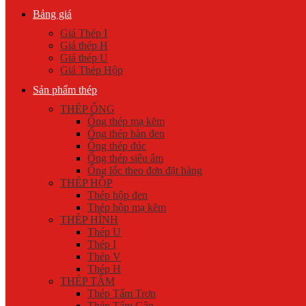
Bảng giá
Giá Thép I
Giá thép H
Giá thép U
Giá Thép Hộp
Sản phẩm thép
THÉP ỐNG
Ống thép mạ kẽm
Ống thép hàn đen
Ống thép đúc
Ống thép siêu âm
Ống lốc theo đơn đặt hàng
THÉP HỘP
Thép hộp đen
Thép hộp mạ kẽm
THÉP HÌNH
Thép U
Thép I
Thép V
Thép H
THÉP TẤM
Thép Tấm Trơn
Thép Tấm Gân