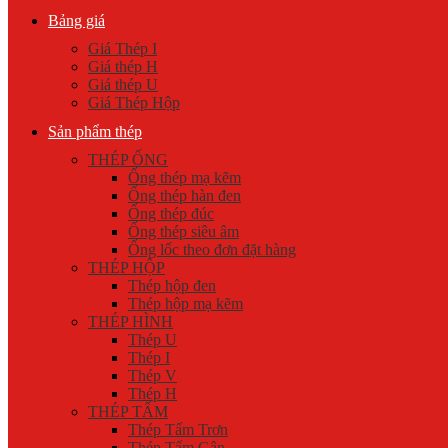
Bảng giá
Giá Thép I
Giá thép H
Giá thép U
Giá Thép Hộp
Sản phẩm thép
THÉP ỐNG
Ống thép mạ kẽm
Ống thép hàn đen
Ống thép đúc
Ống thép siêu âm
Ống lốc theo đơn đặt hàng
THÉP HỘP
Thép hộp đen
Thép hộp mạ kẽm
THÉP HÌNH
Thép U
Thép I
Thép V
Thép H
THÉP TẤM
Thép Tấm Trơn
Thép Tấm Gân