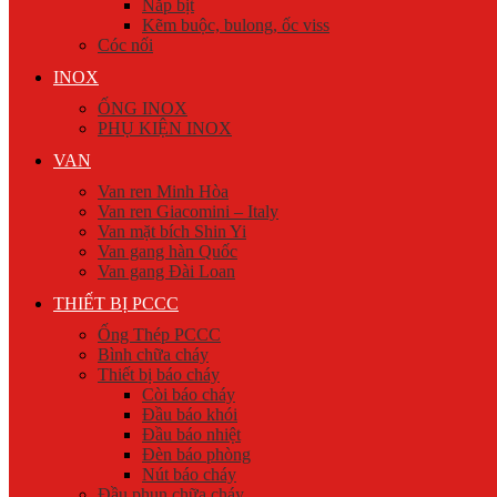
Nắp bịt
Kẽm buộc, bulong, ốc viss
Cóc nối
INOX
ỐNG INOX
PHỤ KIỆN INOX
VAN
Van ren Minh Hòa
Van ren Giacomini – Italy
Van mặt bích Shin Yi
Van gang hàn Quốc
Van gang Đài Loan
THIẾT BỊ PCCC
Ống Thép PCCC
Bình chữa cháy
Thiết bị báo cháy
Còi báo cháy
Đầu báo khói
Đầu báo nhiệt
Đèn báo phòng
Nút báo cháy
Đầu phun chữa cháy