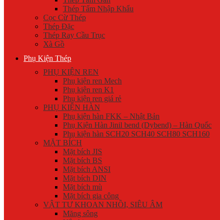
Thép Tấm Nhập Khẩu
Cọc Cừ Thép
Thép Đặc
Thép Ray Cầu Trục
Xà Gồ
Phụ Kiện Thép
PHỤ KIỆN REN
Phụ kiện ren Mech
Phụ kiện ren K1
Phụ kiện ren giá rẻ
PHỤ KIỆN HÀN
Phụ kiện hàn FKK – Nhật Bản
Phụ Kiện Hàn Jinil bend (Dybend) – Hàn Quốc
Phụ kiện hàn SCH20 SCH40 SCH80 SCH160
MẶT BÍCH
Mặt bích JIS
Mặt bích BS
Mặt bích ANSI
Mặt bích DIN
Mặt bích mù
Mặt bích gia công
VẬT TƯ KHOAN NHỒI, SIÊU ÂM
Măng sông