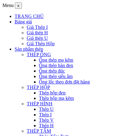
Menu
x
TRANG CHỦ
Bảng giá
Giá Thép I
Giá thép H
Giá thép U
Giá Thép Hộp
Sản phẩm thép
THÉP ỐNG
Ống thép mạ kẽm
Ống thép hàn đen
Ống thép đúc
Ống thép siêu âm
Ống lốc theo đơn đặt hàng
THÉP HỘP
Thép hộp đen
Thép hộp mạ kẽm
THÉP HÌNH
Thép U
Thép I
Thép V
Thép H
THÉP TẤM