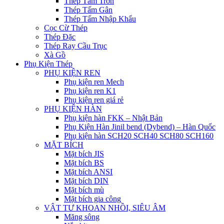
Thép Tấm Trơn
Thép Tấm Gân
Thép Tấm Nhập Khẩu
Cọc Cừ Thép
Thép Đặc
Thép Ray Cầu Trục
Xà Gồ
Phụ Kiện Thép
PHỤ KIỆN REN
Phụ kiện ren Mech
Phụ kiện ren K1
Phụ kiện ren giá rẻ
PHỤ KIỆN HÀN
Phụ kiện hàn FKK – Nhật Bản
Phụ Kiện Hàn Jinil bend (Dybend) – Hàn Quốc
Phụ kiện hàn SCH20 SCH40 SCH80 SCH160
MẶT BÍCH
Mặt bích JIS
Mặt bích BS
Mặt bích ANSI
Mặt bích DIN
Mặt bích mù
Mặt bích gia công
VẬT TƯ KHOAN NHỒI, SIÊU ÂM
Măng sông