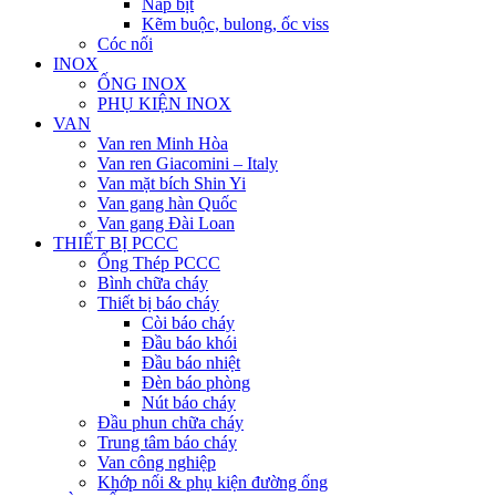
Nắp bịt
Kẽm buộc, bulong, ốc viss
Cóc nối
INOX
ỐNG INOX
PHỤ KIỆN INOX
VAN
Van ren Minh Hòa
Van ren Giacomini – Italy
Van mặt bích Shin Yi
Van gang hàn Quốc
Van gang Đài Loan
THIẾT BỊ PCCC
Ống Thép PCCC
Bình chữa cháy
Thiết bị báo cháy
Còi báo cháy
Đầu báo khói
Đầu báo nhiệt
Đèn báo phòng
Nút báo cháy
Đầu phun chữa cháy
Trung tâm báo cháy
Van công nghiệp
Khớp nối & phụ kiện đường ống