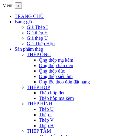
Menu
x
TRANG CHỦ
Bảng giá
Giá Thép I
Giá thép H
Giá thép U
Giá Thép Hộp
Sản phẩm thép
THÉP ỐNG
Ống thép mạ kẽm
Ống thép hàn đen
Ống thép đúc
Ống thép siêu âm
Ống lốc theo đơn đặt hàng
THÉP HỘP
Thép hộp đen
Thép hộp mạ kẽm
THÉP HÌNH
Thép U
Thép I
Thép V
Thép H
THÉP TẤM