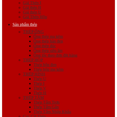
Giá Thép I
Giá thép H
Giá thép U
Giá Thép Hộp
Sản phẩm thép
THÉP ỐNG
Ống thép mạ kẽm
Ống thép hàn đen
Ống thép đúc
Ống thép siêu âm
Ống lốc theo đơn đặt hàng
THÉP HỘP
Thép hộp đen
Thép hộp mạ kẽm
THÉP HÌNH
Thép U
Thép I
Thép V
Thép H
THÉP TẤM
Thép Tấm Trơn
Thép Tấm Gân
Thép Tấm Nhập Khẩu
Cọc Cừ Thép