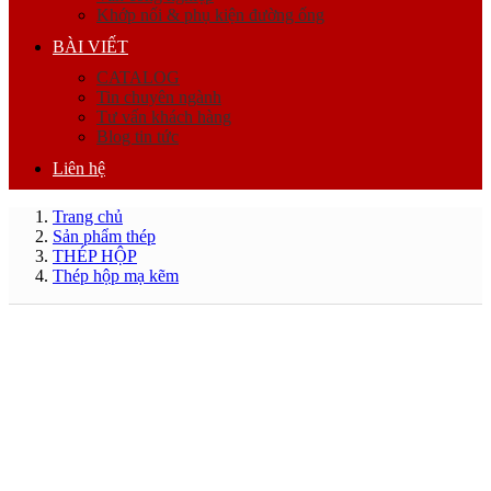
Khớp nối & phụ kiện đường ống
BÀI VIẾT
CATALOG
Tin chuyên ngành
Tư vấn khách hàng
Blog tin tức
Liên hệ
Trang chủ
Sản phẩm thép
THÉP HỘP
Thép hộp mạ kẽm