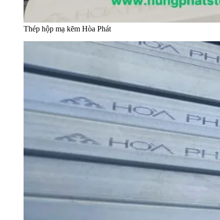
Thép hộp mạ kẽm Hòa Phát