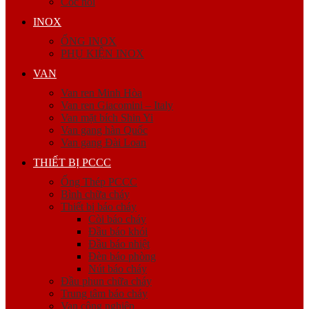
Cóc nối
INOX
ỐNG INOX
PHỤ KIỆN INOX
VAN
Van ren Minh Hòa
Van ren Giacomini – Italy
Van mặt bích Shin Yi
Van gang hàn Quốc
Van gang Đài Loan
THIẾT BỊ PCCC
Ống Thép PCCC
Bình chữa cháy
Thiết bị báo cháy
Còi báo cháy
Đầu báo khói
Đầu báo nhiệt
Đèn báo phòng
Nút báo cháy
Đầu phun chữa cháy
Trung tâm báo cháy
Van công nghiệp