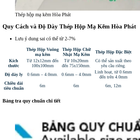
Thép hộp mạ kẽm Hòa Phát
Quy Cách và Độ Dày Thép Hộp Mạ Kẽm Hòa Phát
Lưu ý dung sai có thể từ 2-7%
Thép Hộp Vuông
Thép Hộp Chữ
Thép Hộp Đặc Biệt
mạ kẽm
Nhật Mạ Kẽm
Kích
Từ 12x12mm đến
Từ 10x20mm
Có thể sản xuất theo
thước
100x100mm
đến 75x150mm.
yêu cầu riêng.
Linh hoạt, từ 0.6mm
Độ dày ly
0.6mm – 4.0mm.
0.6mm – 4.0mm
đến trên 4.0mm
Chiều dài
6m
6m
6m, 12m
tiêu chuẩn
Bảng tra quy chuẩn chi tiết