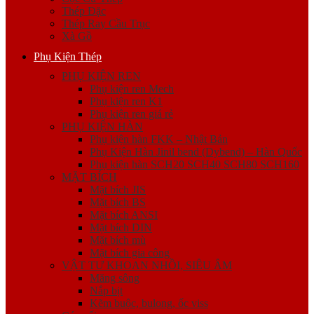
Thép Đặc
Thép Ray Cầu Trục
Xà Gồ
Phụ Kiện Thép
PHỤ KIỆN REN
Phụ kiện ren Mech
Phụ kiện ren K1
Phụ kiện ren giá rẻ
PHỤ KIỆN HÀN
Phụ kiện hàn FKK – Nhật Bản
Phụ Kiện Hàn Jinil bend (Dybend) – Hàn Quốc
Phụ kiện hàn SCH20 SCH40 SCH80 SCH160
MẶT BÍCH
Mặt bích JIS
Mặt bích BS
Mặt bích ANSI
Mặt bích DIN
Mặt bích mù
Mặt bích gia công
VẬT TƯ KHOAN NHỒI, SIÊU ÂM
Măng sông
Nắp bịt
Kẽm buộc, bulong, ốc viss