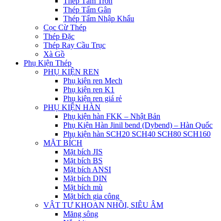
Thép Tấm Trơn
Thép Tấm Gân
Thép Tấm Nhập Khẩu
Cọc Cừ Thép
Thép Đặc
Thép Ray Cầu Trục
Xà Gồ
Phụ Kiện Thép
PHỤ KIỆN REN
Phụ kiện ren Mech
Phụ kiện ren K1
Phụ kiện ren giá rẻ
PHỤ KIỆN HÀN
Phụ kiện hàn FKK – Nhật Bản
Phụ Kiện Hàn Jinil bend (Dybend) – Hàn Quốc
Phụ kiện hàn SCH20 SCH40 SCH80 SCH160
MẶT BÍCH
Mặt bích JIS
Mặt bích BS
Mặt bích ANSI
Mặt bích DIN
Mặt bích mù
Mặt bích gia công
VẬT TƯ KHOAN NHỒI, SIÊU ÂM
Măng sông