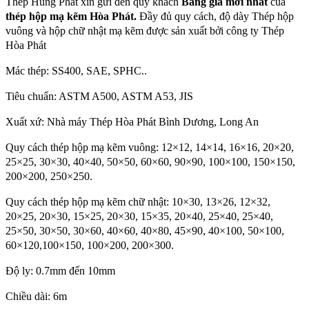
Thép Hùng Phát xin gửi đến quý khách
Bảng giá mới nhất
của
thép hộp mạ kẽm Hòa Phát.
Đầy đủ quy cách, độ dày Thép hộp
vuông và hộp chữ nhật mạ kẽm được sản xuất bởi công ty Thép
Hòa Phát
Mác thép: SS400, SAE, SPHC..
Tiêu chuẩn: ASTM A500, ASTM A53, JIS
Xuất xứ: Nhà máy Thép Hòa Phát Bình Dương, Long An
Quy cách thép hộp mạ kẽm vuông: 12×12, 14×14, 16×16, 20×20,
25×25, 30×30, 40×40, 50×50, 60×60, 90×90, 100×100, 150×150,
200×200, 250×250.
Quy cách thép hộp mạ kẽm chữ nhật: 10×30, 13×26, 12×32,
20×25, 20×30, 15×25, 20×30, 15×35, 20×40, 25×40, 25×40,
25×50, 30×50, 30×60, 40×60, 40×80, 45×90, 40×100, 50×100,
60×120,100×150, 100×200, 200×300.
Độ ly: 0.7mm đến 10mm
Chiều dài: 6m