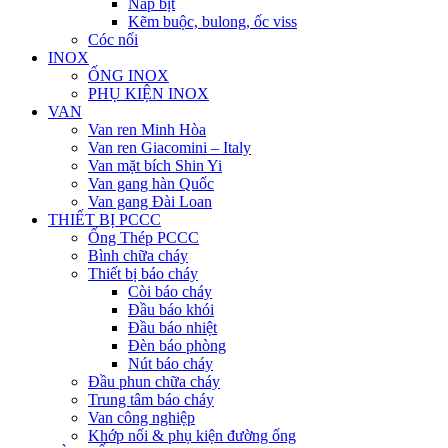
Nắp bịt
Kẽm buộc, bulong, ốc viss
Cóc nối
INOX
ỐNG INOX
PHỤ KIỆN INOX
VAN
Van ren Minh Hòa
Van ren Giacomini – Italy
Van mặt bích Shin Yi
Van gang hàn Quốc
Van gang Đài Loan
THIẾT BỊ PCCC
Ống Thép PCCC
Bình chữa cháy
Thiết bị báo cháy
Còi báo cháy
Đầu báo khói
Đầu báo nhiệt
Đèn báo phòng
Nút báo cháy
Đầu phun chữa cháy
Trung tâm báo cháy
Van công nghiệp
Khớp nối & phụ kiện đường ống