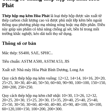
Phát
Thép hộp mạ kẽm Hòa Phát
là loại thép hộp được sản xuất từ
thép carbon chất lượng cao và được phủ một lớp kẽm bên ngoài
thông qua phương pháp mạ nhúng nóng hoặc mạ điện phân. Điều
này giúp sản phẩm có khả năng chống gỉ sét, bền bỉ trong môi
trường khắc nghiệt, kéo dài tuổi thọ sử dụng.
Thông số cơ bản
Mác thép: SS400, SAE, SPHC..
Tiêu chuẩn: ASTM A500, ASTM A53, JIS
Xuất xứ: Nhà máy Hòa Phát Bình Dương, Long An
Quy cách thép hộp mạ kẽm vuông: 12×12, 14×14, 16×16, 20×20,
25×25, 30×30, 40×40, 50×50, 60×60, 90×90, 100×100, 150×150,
200×200, 250×250.
Quy cách thép hộp mạ kẽm chữ nhật: 10×30, 13×26, 12×32,
20×25, 20×30, 15×25, 20×30, 15×35, 20×40, 25×40, 25×40,
25×50, 30×50, 30×60, 40×60, 40×80, 45×90, 40×100, 50×100,
60×120,100×150, 100×200, 200×300.