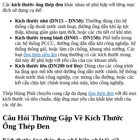
Các
kích thước ống thép đen
khác nhau sẽ phù hợp với từng mục
đích sử dụng cụ thể:
Kích thước nhỏ (DN15 – DN50):
Thường dùng cho hệ
thống cấp thoát nước sinh hoạt, đường ống dẫn khí áp lực
thấp, khung giàn giáo tạm thời, hoặc các chi tiết cơ khí nhỏ.
Kích thước trung bình (DN65 – DN150):
Phổ biến trong
các hệ thống PCCC, đường ống dẫn dầu khí công nghiệp, hệ
thống thông gió, hoặc làm cột chống, khung nhà xưởng. Các
loại
ống thép siêu âm
cũng thường có các kích thước trong
dải này để phù hợp với yêu cầu của cọc khoan nhồi.
Kích thước lớn (DN200 trở lên):
Dùng cho các công trình
hạ tầng quy mô lớn như đường ống dẫn nước chính, hệ thống
thoát nước thải công nghiệp, cọc móng cầu đường, hoặc các
kết cấu chịu lực chính trong nhà máy, khu công nghiệp.
Thép Hùng Phát chuyên cung cấp đa dạng
ống thép đen
với đủ mọi
kích thước và tiêu chuẩn, đáp ứng mọi yêu cầu khắt khe nhất của
các dự án.
Câu Hỏi Thường Gặp Về Kích Thước
Ống Thép Đen