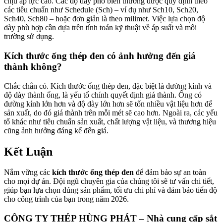
chịu áp lực cao. Các độ dày phổ biến thường được quy định theo
các tiêu chuẩn như Schedule (Sch) – ví dụ như Sch10, Sch20,
Sch40, Sch80 – hoặc đơn giản là theo milimet. Việc lựa chọn độ
dày phù hợp cần dựa trên tính toán kỹ thuật về áp suất và môi
trường sử dụng.
Kích thước ống thép đen có ảnh hưởng đến giá
thành không?
Chắc chắn có. Kích thước ống thép đen, đặc biệt là đường kính và
độ dày thành ống, là yếu tố chính quyết định giá thành. Ống có
đường kính lớn hơn và độ dày lớn hơn sẽ tốn nhiều vật liệu hơn để
sản xuất, do đó giá thành trên mỗi mét sẽ cao hơn. Ngoài ra, các yếu
tố khác như tiêu chuẩn sản xuất, chất lượng vật liệu, và thương hiệu
cũng ảnh hưởng đáng kể đến giá.
Kết Luận
Nắm vững các
kích thước ống thép đen
để đảm bảo sự an toàn
cho mọi dự án. Đội ngũ chuyên gia của chúng tôi sẽ tư vấn chi tiết,
giúp bạn lựa chọn đúng sản phẩm, tối ưu chi phí và đảm bảo tiến độ
cho công trình của bạn trong năm 2026.
CÔNG TY THÉP HÙNG PHÁT – Nhà cung cấp sắt