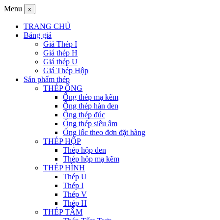
Menu
x
TRANG CHỦ
Bảng giá
Giá Thép I
Giá thép H
Giá thép U
Giá Thép Hộp
Sản phẩm thép
THÉP ỐNG
Ống thép mạ kẽm
Ống thép hàn đen
Ống thép đúc
Ống thép siêu âm
Ống lốc theo đơn đặt hàng
THÉP HỘP
Thép hộp đen
Thép hộp mạ kẽm
THÉP HÌNH
Thép U
Thép I
Thép V
Thép H
THÉP TẤM