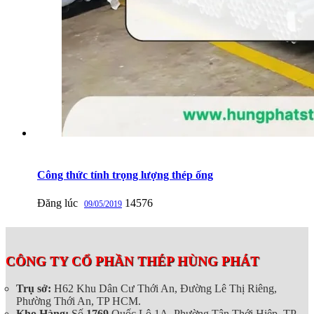
Công thức tính trọng lượng thép ống
Đăng lúc
14576
09/05/2019
CÔNG TY CỔ PHẦN THÉP HÙNG PHÁT
Trụ sở:
H62 Khu Dân Cư Thới An, Đường Lê Thị Riêng,
Phường Thới An, TP HCM.
Kho Hàng:
Số
1769
Quốc Lộ 1A, Phường Tân Thới Hiệp, TP