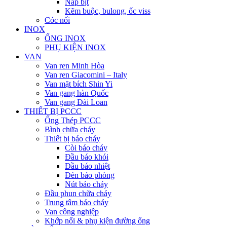
Nắp bịt
Kẽm buộc, bulong, ốc viss
Cóc nối
INOX
ỐNG INOX
PHỤ KIỆN INOX
VAN
Van ren Minh Hòa
Van ren Giacomini – Italy
Van mặt bích Shin Yi
Van gang hàn Quốc
Van gang Đài Loan
THIẾT BỊ PCCC
Ống Thép PCCC
Bình chữa cháy
Thiết bị báo cháy
Còi báo cháy
Đầu báo khói
Đầu báo nhiệt
Đèn báo phòng
Nút báo cháy
Đầu phun chữa cháy
Trung tâm báo cháy
Van công nghiệp
Khớp nối & phụ kiện đường ống