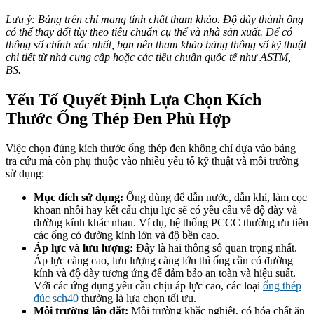
Lưu ý: Bảng trên chỉ mang tính chất tham khảo. Độ dày thành ống
có thể thay đổi tùy theo tiêu chuẩn cụ thể và nhà sản xuất. Để có
thông số chính xác nhất, bạn nên tham khảo bảng thông số kỹ thuật
chi tiết từ nhà cung cấp hoặc các tiêu chuẩn quốc tế như ASTM,
BS.
Yếu Tố Quyết Định Lựa Chọn Kích
Thước Ống Thép Đen Phù Hợp
Việc chọn đúng kích thước ống thép đen không chỉ dựa vào bảng
tra cứu mà còn phụ thuộc vào nhiều yếu tố kỹ thuật và môi trường
sử dụng:
Mục đích sử dụng:
Ống dùng để dẫn nước, dẫn khí, làm cọc
khoan nhồi hay kết cấu chịu lực sẽ có yêu cầu về độ dày và
đường kính khác nhau. Ví dụ, hệ thống PCCC thường ưu tiên
các ống có đường kính lớn và độ bền cao.
Áp lực và lưu lượng:
Đây là hai thông số quan trọng nhất.
Áp lực càng cao, lưu lượng càng lớn thì ống cần có đường
kính và độ dày tương ứng để đảm bảo an toàn và hiệu suất.
Với các ứng dụng yêu cầu chịu áp lực cao, các loại
ống thép
đúc sch40
thường là lựa chọn tối ưu.
Môi trường lắp đặt:
Môi trường khắc nghiệt, có hóa chất ăn