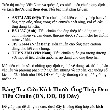
Trên thị trường Việt Nam và quốc tế, có nhiều tiêu chuẩn quy định
về
kích thước ống thép đen
. Nổi bật nhất phải kể đến:
ASTM A53 (Mỹ):
Tiêu chuẩn phổ biến cho ống thép hàn và
ống thép đúc, dùng trong vận chuyển chất lỏng, khí và các
ứng dụng kết cấu.
BS 1387 (Anh):
Tiêu chuẩn cho ống thép hàn dùng trong
công nghiệp và dân dụng, thường được sử dụng cho hệ thống
nước và khí.
JIS G3444 (Nhật Bản):
Tiêu chuẩn cho ống thép carbon
dùng cho kết cấu chung.
TCVN 3783 (Việt Nam):
Tiêu chuẩn quốc gia tương đương
với một số tiêu chuẩn quốc tế, áp dụng cho ống thép hàn.
Mỗi tiêu chuẩn sẽ có những quy định cụ thể về dung sai, thành phần
vật liệu và phương pháp thử nghiệm, nhưng về cơ bản, các thông số
kích thước chính như DN, OD và độ dày thường có sự tương đồng
nhất định.
Bảng Tra Cứu Kích Thước Ống Thép Đen
Tiêu Chuẩn (DN, OD, Độ Dày)
Để giúp bạn dễ dàng tra cứu, dưới đây là bảng tổng hợp các
kích