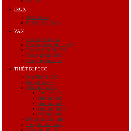
Cóc nối
INOX
ỐNG INOX
PHỤ KIỆN INOX
VAN
Van ren Minh Hòa
Van ren Giacomini – Italy
Van mặt bích Shin Yi
Van gang hàn Quốc
Van gang Đài Loan
THIẾT BỊ PCCC
Ống Thép PCCC
Bình chữa cháy
Thiết bị báo cháy
Còi báo cháy
Đầu báo khói
Đầu báo nhiệt
Đèn báo phòng
Nút báo cháy
Đầu phun chữa cháy
Trung tâm báo cháy
Van công nghiệp