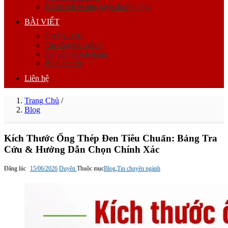
Khớp nối & phụ kiện đường ống
BÀI VIẾT
CATALOG
Tin chuyên ngành
Tư vấn khách hàng
Blog tin tức
Liên hệ
Trang Chủ
/
Blog
Kích Thước Ống Thép Đen Tiêu Chuẩn: Bảng Tra
Cứu & Hướng Dẫn Chọn Chính Xác
Đăng lúc
15/06/2026
Duyên
Thuộc mục
Blog
,
Tin chuyên ngành