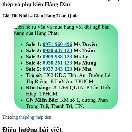
thép và phụ kiện Hàng Đầu
Giá Tốt Nhất – Giao Hàng Toàn Quốc
Liên hệ tư vấn và mua hàng với đội ngũ bán
hàng của Hùng Phát:
Sale 1:
0971 960 496
Ms Duyên
Sale 2:
0938 437 123
Ms Trâm
Sale 3:
0909 938 123
Ms Ly
Sale 4:
0938 261 123
Ms Mừng
Sale 5:
0937 343 123
Ms Nha
Trụ sở:
H62 KDC Thới An, Đường Lê
Thị Riêng, P.Thới An, TPHCM
Kho hàng:
số 1769 QL1A, P.Tân Thới
Hiệp, TPHCM
CN Miền Bắc:
KM số 1, đường Phan
Trọng Tuệ, Thanh Trì, HN.
Thẻ:
ống thép
ống thép đen
Điều hướng bài viết