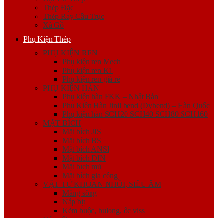
Thép Đặc
Thép Ray Cầu Trục
Xà Gồ
Phụ Kiện Thép
PHỤ KIỆN REN
Phụ kiện ren Mech
Phụ kiện ren K1
Phụ kiện ren giá rẻ
PHỤ KIỆN HÀN
Phụ kiện hàn FKK – Nhật Bản
Phụ Kiện Hàn Jinil bend (Dybend) – Hàn Quốc
Phụ kiện hàn SCH20 SCH40 SCH80 SCH160
MẶT BÍCH
Mặt bích JIS
Mặt bích BS
Mặt bích ANSI
Mặt bích DIN
Mặt bích mù
Mặt bích gia công
VẬT TƯ KHOAN NHỒI, SIÊU ÂM
Măng sông
Nắp bịt
Kẽm buộc, bulong, ốc viss