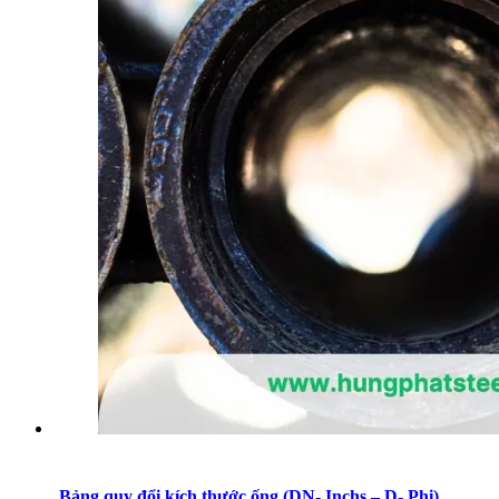
Bảng quy đổi kích thước ống (DN- Inchs – D- Phi)