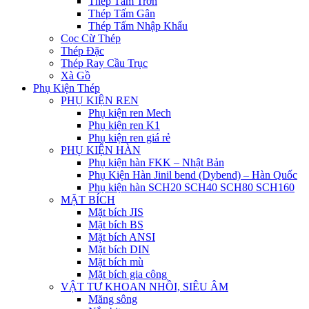
Thép Tấm Trơn
Thép Tấm Gân
Thép Tấm Nhập Khẩu
Cọc Cừ Thép
Thép Đặc
Thép Ray Cầu Trục
Xà Gồ
Phụ Kiện Thép
PHỤ KIỆN REN
Phụ kiện ren Mech
Phụ kiện ren K1
Phụ kiện ren giá rẻ
PHỤ KIỆN HÀN
Phụ kiện hàn FKK – Nhật Bản
Phụ Kiện Hàn Jinil bend (Dybend) – Hàn Quốc
Phụ kiện hàn SCH20 SCH40 SCH80 SCH160
MẶT BÍCH
Mặt bích JIS
Mặt bích BS
Mặt bích ANSI
Mặt bích DIN
Mặt bích mù
Mặt bích gia công
VẬT TƯ KHOAN NHỒI, SIÊU ÂM
Măng sông