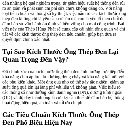
đến những hệ quả nghiêm trọng, từ giảm hiệu suất hệ thống đến rủi
ro an toàn và phát sinh chi phí sửa chữa không đáng có. Với hàng
loạt tiêu chuẩn và thông số kỹ thuật, việc nắm rõ các kích thước ống
thép đen không chỉ là yêu cầu cơ bản mà còn là yếu tố then chốt để
đảm bảo sự vận hành ổn định và bền vững cho mọi công trình. Bài
viết này của Thép Hùng Phát sẽ cung cấp cái nhìn tổng quan và chi
tiết về các kích thước ống thép đen tiêu chuẩn, giúp bạn đưa ra
quyết định chính xác nhất.
Tại Sao Kích Thước Ống Thép Đen Lại
Quan Trọng Đến Vậy?
Độ chính xác của kích thước ống thép đen ảnh hưởng trực tiếp đến
khả năng chịu áp lực, lưu lượng dòng chảy và khả năng kết nối với
các phụ kiện khác. Một ống quá nhỏ có thể gây tắc nghẽn, giảm áp
suất; ống quá lớn lại lãng phí vật liệu và không gian. Việc hiểu rõ
các thông số như đường kính danh nghĩa (DN), đường kính ngoài
(OD) và độ dày thành ống là cực kỳ cần thiết để đảm bảo hệ thống
hoạt động hiệu quả, an toàn và tối ưu chi phí.
Các Tiêu Chuẩn Kích Thước Ống Thép
Đen Phổ Biến Hiện Nay