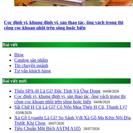
Cọc định vị, khung định vị, sàn thao tác, ống vách trong thi
công cọc khoan nhồi trên sông hoặc biển
Bài viết
Blog
Catalog sản phẩm
Tin chuyên ngành
Tư vấn khách hàng
Bài viết mới
Thép SPA-H Là Gì? Đặc Tính Và Ứng Dụng
04/08/2026
Cọc định vị, khung định vị, sàn thao tác, ống vách trong thi
công cọc khoan nhồi trên sông hoặc biển
04/08/2026
Sắt Chữ H Cũ Là Gì? Có Nên Mua Thép H Cũ, Thanh Lý?
03/08/2026
Xà Gồ Lysaght Là Gì? So Sánh Với Xà Gồ Mạ Kẽm Nội Địa
Trước Khi Chọn
30/07/2026
Tiêu Chuẩn Mặt Bích ASTM A105
28/07/2026