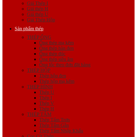
Giá Thép I
Giá thép H
Giá thép U
Giá Thép Hộp
Sản phẩm thép
THÉP ỐNG
Ống thép mạ kẽm
Ống thép hàn đen
Ống thép đúc
Ống thép siêu âm
Ống lốc theo đơn đặt hàng
THÉP HỘP
Thép hộp đen
Thép hộp mạ kẽm
THÉP HÌNH
Thép U
Thép I
Thép V
Thép H
THÉP TẤM
Thép Tấm Trơn
Thép Tấm Gân
Thép Tấm Nhập Khẩu
Cọc Cừ Thép