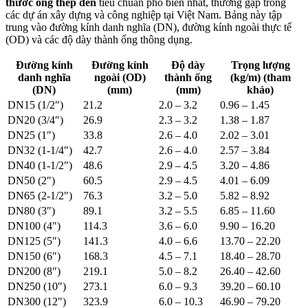
thước ống thép đen
tiêu chuẩn phổ biến nhất, thường gặp trong
các dự án xây dựng và công nghiệp tại Việt Nam. Bảng này tập
trung vào đường kính danh nghĩa (DN), đường kính ngoài thực tế
(OD) và các độ dày thành ống thông dụng.
Đường kính
Đường kính
Độ dày
Trọng lượng
danh nghĩa
ngoài (OD)
thành ống
(kg/m) (tham
(DN)
(mm)
(mm)
khảo)
DN15 (1/2″)
21.2
2.0 – 3.2
0.96 – 1.45
DN20 (3/4″)
26.9
2.3 – 3.2
1.38 – 1.87
DN25 (1″)
33.8
2.6 – 4.0
2.02 – 3.01
DN32 (1-1/4″)
42.7
2.6 – 4.0
2.57 – 3.84
DN40 (1-1/2″)
48.6
2.9 – 4.5
3.20 – 4.86
DN50 (2″)
60.5
2.9 – 4.5
4.01 – 6.09
DN65 (2-1/2″)
76.3
3.2 – 5.0
5.82 – 8.92
DN80 (3″)
89.1
3.2 – 5.5
6.85 – 11.60
DN100 (4″)
114.3
3.6 – 6.0
9.90 – 16.20
DN125 (5″)
141.3
4.0 – 6.6
13.70 – 22.20
DN150 (6″)
168.3
4.5 – 7.1
18.40 – 28.70
DN200 (8″)
219.1
5.0 – 8.2
26.40 – 42.60
DN250 (10″)
273.1
6.0 – 9.3
39.20 – 60.10
DN300 (12″)
323.9
6.0 – 10.3
46.90 – 79.20