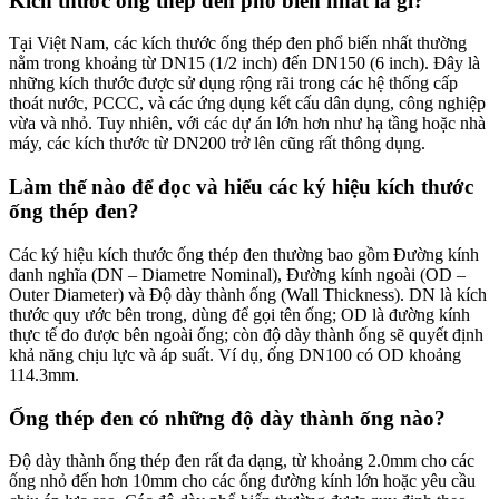
Kích thước ống thép đen phổ biến nhất là gì?
Tại Việt Nam, các kích thước ống thép đen phổ biến nhất thường
nằm trong khoảng từ DN15 (1/2 inch) đến DN150 (6 inch). Đây là
những kích thước được sử dụng rộng rãi trong các hệ thống cấp
thoát nước, PCCC, và các ứng dụng kết cấu dân dụng, công nghiệp
vừa và nhỏ. Tuy nhiên, với các dự án lớn hơn như hạ tầng hoặc nhà
máy, các kích thước từ DN200 trở lên cũng rất thông dụng.
Làm thế nào để đọc và hiểu các ký hiệu kích thước
ống thép đen?
Các ký hiệu kích thước ống thép đen thường bao gồm Đường kính
danh nghĩa (DN – Diametre Nominal), Đường kính ngoài (OD –
Outer Diameter) và Độ dày thành ống (Wall Thickness). DN là kích
thước quy ước bên trong, dùng để gọi tên ống; OD là đường kính
thực tế đo được bên ngoài ống; còn độ dày thành ống sẽ quyết định
khả năng chịu lực và áp suất. Ví dụ, ống DN100 có OD khoảng
114.3mm.
Ống thép đen có những độ dày thành ống nào?
Độ dày thành ống thép đen rất đa dạng, từ khoảng 2.0mm cho các
ống nhỏ đến hơn 10mm cho các ống đường kính lớn hoặc yêu cầu