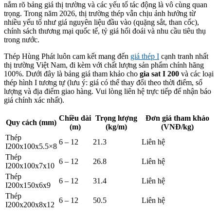
nắm rõ bảng giá thị trường và các yếu tố tác động là vô cùng quan
trọng. Trong năm 2026, thị trường thép vẫn chịu ảnh hưởng từ
nhiều yếu tố như giá nguyên liệu đầu vào (quặng sắt, than cốc),
chính sách thương mại quốc tế, tỷ giá hối đoái và nhu cầu tiêu thụ
trong nước.
Thép Hùng Phát luôn cam kết mang đến
giá thép I
cạnh tranh nhất
thị trường Việt Nam, đi kèm với chất lượng sản phẩm chính hãng
100%. Dưới đây là bảng giá tham khảo cho
gia sat I 200
và các loại
thép hình I tương tự (lưu ý: giá có thể thay đổi theo thời điểm, số
lượng và địa điểm giao hàng. Vui lòng liên hệ trực tiếp để nhận báo
giá chính xác nhất).
Chiều dài
Trọng lượng
Đơn giá tham khảo
Quy cách (mm)
(m)
(kg/m)
(VNĐ/kg)
Thép
6 – 12
21.3
Liên hệ
I200x100x5.5×8
Thép
6 – 12
26.8
Liên hệ
I200x100x7x10
Thép
6 – 12
31.4
Liên hệ
I200x150x6x9
Thép
6 – 12
50.5
Liên hệ
I200x200x8x12