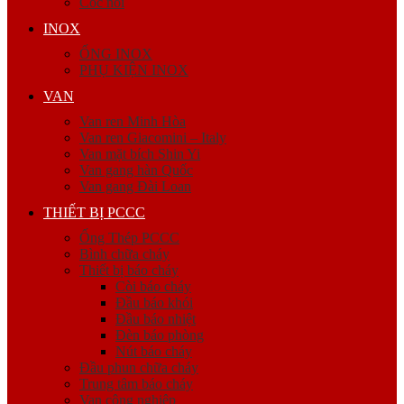
Cóc nối
INOX
ỐNG INOX
PHỤ KIỆN INOX
VAN
Van ren Minh Hòa
Van ren Giacomini – Italy
Van mặt bích Shin Yi
Van gang hàn Quốc
Van gang Đài Loan
THIẾT BỊ PCCC
Ống Thép PCCC
Bình chữa cháy
Thiết bị báo cháy
Còi báo cháy
Đầu báo khói
Đầu báo nhiệt
Đèn báo phòng
Nút báo cháy
Đầu phun chữa cháy
Trung tâm báo cháy
Van công nghiệp