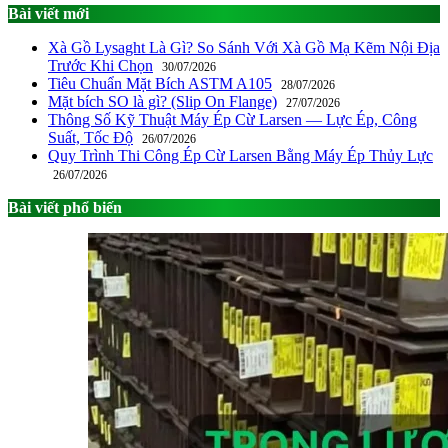
Bài viết mới
Xà Gồ Lysaght Là Gì? So Sánh Với Xà Gồ Mạ Kẽm Nội Địa
Trước Khi Chọn
30/07/2026
Tiêu Chuẩn Mặt Bích ASTM A105
28/07/2026
Mặt bích SO là gì? (Slip On Flange)
27/07/2026
Thông Số Kỹ Thuật Máy Ép Cừ Larsen — Lực Ép, Công
Suất, Tốc Độ
26/07/2026
Quy Trình Thi Công Ép Cừ Larsen Bằng Máy Ép Thủy Lực
26/07/2026
Bài viết phổ biến