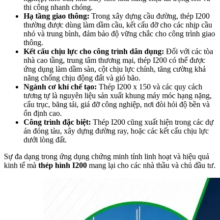
thi công nhanh chóng.
Hạ tầng giao thông:
Trong xây dựng cầu đường, thép I200
thường được dùng làm dầm cầu, kết cấu đỡ cho các nhịp cầu
nhỏ và trung bình, đảm bảo độ vững chắc cho công trình giao
thông.
Kết cấu chịu lực cho công trình dân dụng:
Đối với các tòa
nhà cao tầng, trung tâm thương mại, thép I200 có thể được
ứng dụng làm dầm sàn, cột chịu lực chính, tăng cường khả
năng chống chịu động đất và gió bão.
Ngành cơ khí chế tạo:
Thép I200 x 150 và các quy cách
tương tự là nguyên liệu sản xuất khung máy móc hạng nặng,
cẩu trục, băng tải, giá đỡ công nghiệp, nơi đòi hỏi độ bền và
ổn định cao.
Công trình đặc biệt:
Thép I200 cũng xuất hiện trong các dự
án đóng tàu, xây dựng đường ray, hoặc các kết cấu chịu lực
dưới lòng đất.
Sự đa dạng trong ứng dụng chứng minh tính linh hoạt và hiệu quả
kinh tế mà
thép hình I200
mang lại cho các nhà thầu và chủ đầu tư.