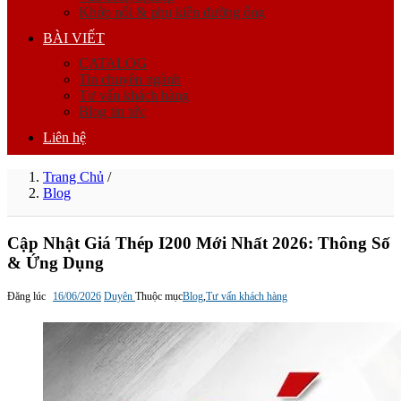
Khớp nối & phụ kiện đường ống
BÀI VIẾT
CATALOG
Tin chuyên ngành
Tư vấn khách hàng
Blog tin tức
Liên hệ
Trang Chủ
/
Blog
Cập Nhật Giá Thép I200 Mới Nhất 2026: Thông Số
& Ứng Dụng
Đăng lúc
16/06/2026
Duyên
Thuộc mục
Blog
,
Tư vấn khách hàng