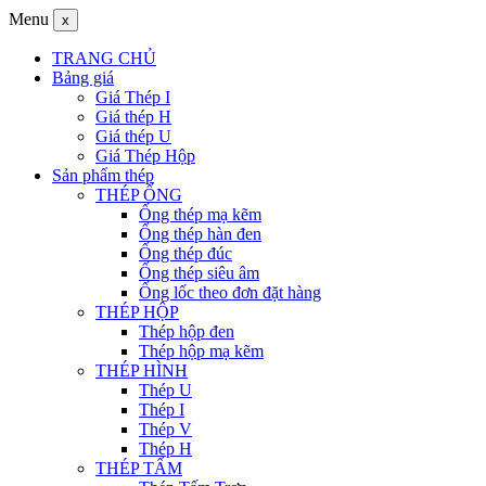
Menu
x
TRANG CHỦ
Bảng giá
Giá Thép I
Giá thép H
Giá thép U
Giá Thép Hộp
Sản phẩm thép
THÉP ỐNG
Ống thép mạ kẽm
Ống thép hàn đen
Ống thép đúc
Ống thép siêu âm
Ống lốc theo đơn đặt hàng
THÉP HỘP
Thép hộp đen
Thép hộp mạ kẽm
THÉP HÌNH
Thép U
Thép I
Thép V
Thép H
THÉP TẤM