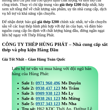
hưởng đến chi phí mà còn quyết định chất lượng và tuổi thọ của
công trình. Thay vì chỉ tập trung vào
giá thép I200
thấp nhất, hãy
xem xét tổng thể về chất lượng sản phẩm, uy tín nhà cung cấp, dịch
vụ hỗ trợ và khả năng vận chuyển.
Để nhận được báo giá
giá thép I200
chính xác nhất, tư vấn chuyên
sâu về các loại thép hình phù hợp với dự án của bạn, và đảm bảo
nguồn cung cấp ổn định với chất lượng hàng đầu, đừng ngần ngại
liên hệ ngay với Thép Hùng Phát.
CÔNG TY THÉP HÙNG PHÁT – Nhà cung cấp sắt
thép và phụ kiện Hàng Đầu
Giá Tốt Nhất – Giao Hàng Toàn Quốc
Liên hệ tư vấn và mua hàng với đội ngũ bán
hàng của Hùng Phát:
Sale 1:
0971 960 496
Ms Duyên
Sale 2:
0938 437 123
Ms Trâm
Sale 3:
0909 938 123
Ms Ly
Sale 4:
0938 261 123
Ms Mừng
Sale 5:
0937 343 123
Ms Nha
Trụ sở:
H62 KDC Thới An, Đường Lê