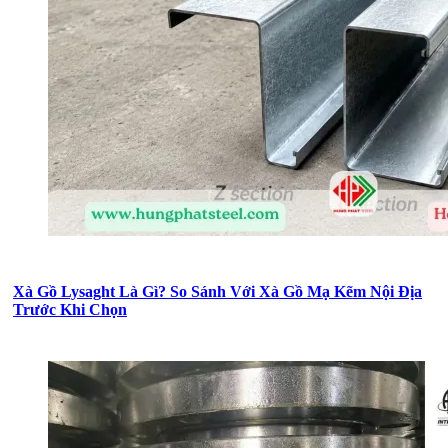
Xà Gồ Lysaght Là Gì? So Sánh Với Xà Gồ Mạ Kẽm Nội Địa
Trước Khi Chọn