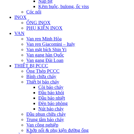
Nắp bịt
Kẽm buộc, bulong, ốc viss
Cóc nối
INOX
ỐNG INOX
PHỤ KIỆN INOX
VAN
Van ren Minh Hòa
Van ren Giacomini – Italy
Van mặt bích Shin Yi
Van gang hàn Quốc
Van gang Đài Loan
THIẾT BỊ PCCC
Ống Thép PCCC
Bình chữa cháy
Thiết bị báo cháy
Còi báo cháy
Đầu báo khói
Đầu báo nhiệt
Đèn báo phòng
Nút báo cháy
Đầu phun chữa cháy
Trung tâm báo cháy
Van công nghiệp
Khớp nối & phụ kiện đường ống