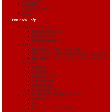
Thép Đặc
Thép Ray Cầu Trục
Xà Gồ
Phụ Kiện Thép
PHỤ KIỆN REN
Phụ kiện ren Mech
Phụ kiện ren K1
Phụ kiện ren giá rẻ
PHỤ KIỆN HÀN
Phụ kiện hàn FKK – Nhật Bản
Phụ Kiện Hàn Jinil bend (Dybend) – Hàn Quốc
Phụ kiện hàn SCH20 SCH40 SCH80 SCH160
MẶT BÍCH
Mặt bích JIS
Mặt bích BS
Mặt bích ANSI
Mặt bích DIN
Mặt bích mù
Mặt bích gia công
VẬT TƯ KHOAN NHỒI, SIÊU ÂM
Măng sông
Nắp bịt
Kẽm buộc, bulong, ốc viss