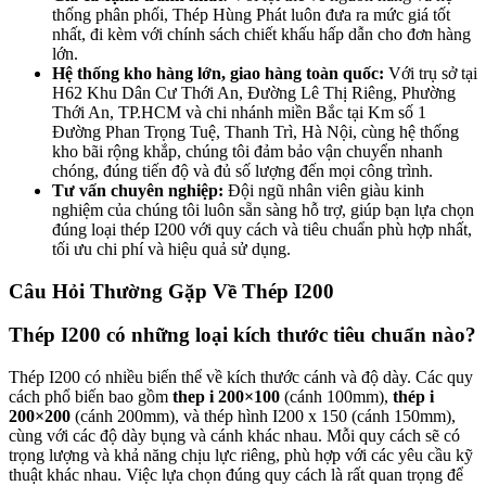
thống phân phối, Thép Hùng Phát luôn đưa ra mức giá tốt
nhất, đi kèm với chính sách chiết khấu hấp dẫn cho đơn hàng
lớn.
Hệ thống kho hàng lớn, giao hàng toàn quốc:
Với trụ sở tại
H62 Khu Dân Cư Thới An, Đường Lê Thị Riêng, Phường
Thới An, TP.HCM và chi nhánh miền Bắc tại Km số 1
Đường Phan Trọng Tuệ, Thanh Trì, Hà Nội, cùng hệ thống
kho bãi rộng khắp, chúng tôi đảm bảo vận chuyển nhanh
chóng, đúng tiến độ và đủ số lượng đến mọi công trình.
Tư vấn chuyên nghiệp:
Đội ngũ nhân viên giàu kinh
nghiệm của chúng tôi luôn sẵn sàng hỗ trợ, giúp bạn lựa chọn
đúng loại thép I200 với quy cách và tiêu chuẩn phù hợp nhất,
tối ưu chi phí và hiệu quả sử dụng.
Câu Hỏi Thường Gặp Về Thép I200
Thép I200 có những loại kích thước tiêu chuẩn nào?
Thép I200 có nhiều biến thể về kích thước cánh và độ dày. Các quy
cách phổ biến bao gồm
thep i 200×100
(cánh 100mm),
thép i
200×200
(cánh 200mm), và thép hình I200 x 150 (cánh 150mm),
cùng với các độ dày bụng và cánh khác nhau. Mỗi quy cách sẽ có
trọng lượng và khả năng chịu lực riêng, phù hợp với các yêu cầu kỹ
thuật khác nhau. Việc lựa chọn đúng quy cách là rất quan trọng để