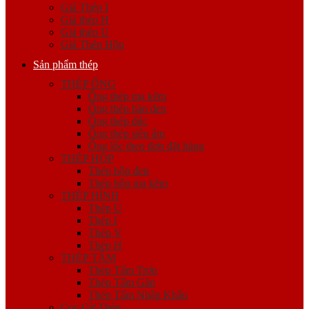
Giá Thép I
Giá thép H
Giá thép U
Giá Thép Hộp
Sản phẩm thép
THÉP ỐNG
Ống thép mạ kẽm
Ống thép hàn đen
Ống thép đúc
Ống thép siêu âm
Ống lốc theo đơn đặt hàng
THÉP HỘP
Thép hộp đen
Thép hộp mạ kẽm
THÉP HÌNH
Thép U
Thép I
Thép V
Thép H
THÉP TẤM
Thép Tấm Trơn
Thép Tấm Gân
Thép Tấm Nhập Khẩu
Cọc Cừ Thép