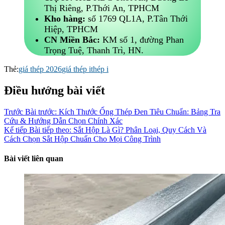
Thị Riêng, P.Thới An, TPHCM
Kho hàng:
số 1769 QL1A, P.Tân Thới
Hiệp, TPHCM
CN Miền Bắc:
KM số 1, đường Phan
Trọng Tuệ, Thanh Trì, HN.
Thẻ:
giá thép 2026
giá thép i
thép i
Điều hướng bài viết
Trước
Bài trước:
Kích Thước Ống Thép Đen Tiêu Chuẩn: Bảng Tra
Cứu & Hướng Dẫn Chọn Chính Xác
Kế tiếp
Bài tiếp theo:
Sắt Hộp Là Gì? Phân Loại, Quy Cách Và
Cách Chọn Sắt Hộp Chuẩn Cho Mọi Công Trình
Bài viết liên quan