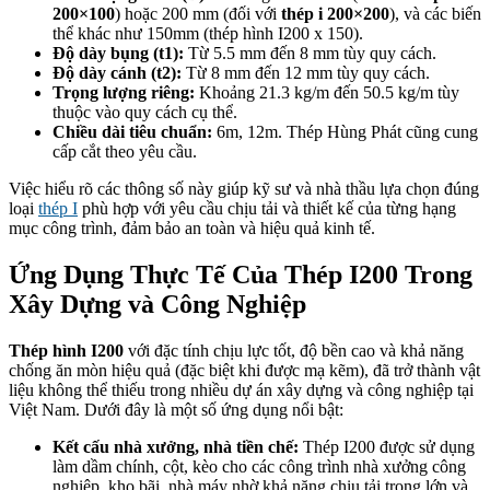
200×100
) hoặc 200 mm (đối với
thép i 200×200
), và các biến
thể khác như 150mm (thép hình I200 x 150).
Độ dày bụng (t1):
Từ 5.5 mm đến 8 mm tùy quy cách.
Độ dày cánh (t2):
Từ 8 mm đến 12 mm tùy quy cách.
Trọng lượng riêng:
Khoảng 21.3 kg/m đến 50.5 kg/m tùy
thuộc vào quy cách cụ thể.
Chiều dài tiêu chuẩn:
6m, 12m. Thép Hùng Phát cũng cung
cấp cắt theo yêu cầu.
Việc hiểu rõ các thông số này giúp kỹ sư và nhà thầu lựa chọn đúng
loại
thép I
phù hợp với yêu cầu chịu tải và thiết kế của từng hạng
mục công trình, đảm bảo an toàn và hiệu quả kinh tế.
Ứng Dụng Thực Tế Của Thép I200 Trong
Xây Dựng và Công Nghiệp
Thép hình I200
với đặc tính chịu lực tốt, độ bền cao và khả năng
chống ăn mòn hiệu quả (đặc biệt khi được mạ kẽm), đã trở thành vật
liệu không thể thiếu trong nhiều dự án xây dựng và công nghiệp tại
Việt Nam. Dưới đây là một số ứng dụng nổi bật:
Kết cấu nhà xưởng, nhà tiền chế:
Thép I200 được sử dụng
làm dầm chính, cột, kèo cho các công trình nhà xưởng công
nghiệp, kho bãi, nhà máy nhờ khả năng chịu tải trọng lớn và