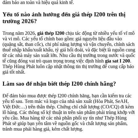
đảm bảo an toàn và hiệu quả kinh tế.
Yếu tố nào ảnh hưởng đến giá thép I200 trên thị
trường 2026?
Trong năm 2026,
giá thép I200
chịu tác động từ nhiều yếu tố vĩ mô
và vi mô. Các yếu tố chính bao gồm: giá nguyên liệu đầu vào
(quặng sắt, than cốc), chi phí năng lượng và vận chuyển, chính sách
thuế nhập khẩu/xuất khẩu, tỷ giá hối đoái, và đặc biệt là nguồn cung
từ các nhà máy sản xuất lớn. Nhu cầu thị trường trong nước và quốc
tế cũng đóng vai trò quan trọng trong việc định hình
gia sat I 200
.
Thép Hùng Phát luôn cập nhật thông tin thị trường để cung cấp báo
giá tốt nhất.
Làm sao để nhận biết thép I200 chính hãng?
Để đảm bảo mua được thép I200 chính hãng, bạn cần kiểm tra các
yếu tố sau. Tem mác và logo của nhà sản xuất (Hòa Phát, SeAH,
Việt Đức…) trên thân thép. Chứng chỉ chất lượng (CO/CQ) đi kèm
lô hàng. Các thông số kỹ thuật in trên sản phẩm phải trùng khớp với
yêu cầu. Mua hàng từ các nhà phân phối uy tín như Thép Hùng
Phát sẽ giúp bạn yên tâm về nguồn gốc và chất lượng sản phẩm,
tránh mua phải hàng giả, kém chất lượng.