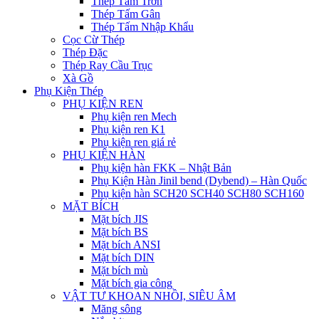
Thép Tấm Trơn
Thép Tấm Gân
Thép Tấm Nhập Khẩu
Cọc Cừ Thép
Thép Đặc
Thép Ray Cầu Trục
Xà Gồ
Phụ Kiện Thép
PHỤ KIỆN REN
Phụ kiện ren Mech
Phụ kiện ren K1
Phụ kiện ren giá rẻ
PHỤ KIỆN HÀN
Phụ kiện hàn FKK – Nhật Bản
Phụ Kiện Hàn Jinil bend (Dybend) – Hàn Quốc
Phụ kiện hàn SCH20 SCH40 SCH80 SCH160
MẶT BÍCH
Mặt bích JIS
Mặt bích BS
Mặt bích ANSI
Mặt bích DIN
Mặt bích mù
Mặt bích gia công
VẬT TƯ KHOAN NHỒI, SIÊU ÂM
Măng sông