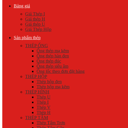
Bảng giá
Giá Thép I
Giá thép H
Giá thép U
Giá Thép Hộp
Sản phẩm thép
THÉP ỐNG
Ống thép mạ kẽm
Ống thép hàn đen
Ống thép đúc
Ống thép siêu âm
Ống lốc theo đơn đặt hàng
THÉP HỘP
Thép hộp đen
Thép hộp mạ kẽm
THÉP HÌNH
Thép U
Thép I
Thép V
Thép H
THÉP TẤM
Thép Tấm Trơn
Thép Tấm Gân