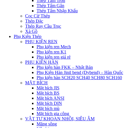
Thép Tấm Trơn
Thép Tấm Gân
Thép Tấm Nhập Khẩu
Cọc Cừ Thép
Thép Đặc
Thép Ray Cầu Trục
Xà Gồ
Phụ Kiện Thép
PHỤ KIỆN REN
Phụ kiện ren Mech
Phụ kiện ren K1
Phụ kiện ren giá rẻ
PHỤ KIỆN HÀN
Phụ kiện hàn FKK – Nhật Bản
Phụ Kiện Hàn Jinil bend (Dybend) – Hàn Quốc
Phụ kiện hàn SCH20 SCH40 SCH80 SCH160
MẶT BÍCH
Mặt bích JIS
Mặt bích BS
Mặt bích ANSI
Mặt bích DIN
Mặt bích mù
Mặt bích gia công
VẬT TƯ KHOAN NHỒI, SIÊU ÂM
Măng sông