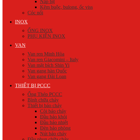
Nắp bịt
Kẽm buộc, bulong, ốc viss
Cóc nối
INOX
ỐNG INOX
PHỤ KIỆN INOX
VAN
Van ren Minh Hòa
Van ren Giacomini – Italy
Van mặt bích Shin Yi
Van gang hàn Quốc
Van gang Đài Loan
THIẾT BỊ PCCC
Ống Thép PCCC
Bình chữa cháy
Thiết bị báo cháy
Còi báo cháy
Đầu báo khói
Đầu báo nhiệt
Đèn báo phòng
Nút báo cháy
Đầu phun chữa cháy