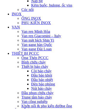
Nắp bịt
Kẽm buộc, bulong, ốc viss
Cóc nối
INOX
ỐNG INOX
PHỤ KIỆN INOX
VAN
Van ren Minh Hòa
Van ren Giacomini – Italy
Van mặt bích Shin Yi
Van gang hàn Quốc
Van gang Đài Loan
THIẾT BỊ PCCC
Ống Thép PCCC
Bình chữa cháy
Thiết bị báo cháy
Còi báo cháy
Đầu báo khói
Đầu báo nhiệt
Đèn báo phòng
Nút báo cháy
Đầu phun chữa cháy
Trung tâm báo cháy
Van công nghiệp
Khớp nối & phụ kiện đường ống