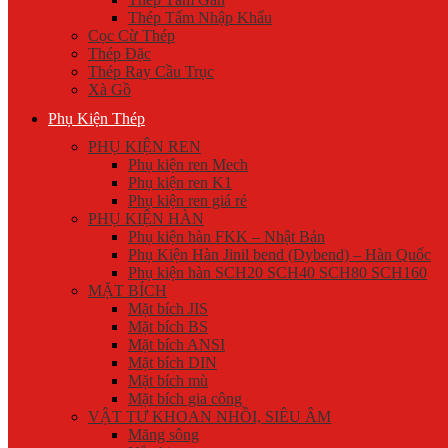
Thép Tấm Nhập Khẩu
Cọc Cừ Thép
Thép Đặc
Thép Ray Cầu Trục
Xà Gồ
Phụ Kiện Thép
PHỤ KIỆN REN
Phụ kiện ren Mech
Phụ kiện ren K1
Phụ kiện ren giá rẻ
PHỤ KIỆN HÀN
Phụ kiện hàn FKK – Nhật Bản
Phụ Kiện Hàn Jinil bend (Dybend) – Hàn Quốc
Phụ kiện hàn SCH20 SCH40 SCH80 SCH160
MẶT BÍCH
Mặt bích JIS
Mặt bích BS
Mặt bích ANSI
Mặt bích DIN
Mặt bích mù
Mặt bích gia công
VẬT TƯ KHOAN NHỒI, SIÊU ÂM
Măng sông