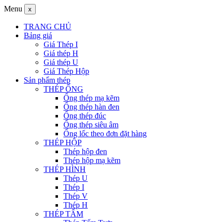
Menu
x
TRANG CHỦ
Bảng giá
Giá Thép I
Giá thép H
Giá thép U
Giá Thép Hộp
Sản phẩm thép
THÉP ỐNG
Ống thép mạ kẽm
Ống thép hàn đen
Ống thép đúc
Ống thép siêu âm
Ống lốc theo đơn đặt hàng
THÉP HỘP
Thép hộp đen
Thép hộp mạ kẽm
THÉP HÌNH
Thép U
Thép I
Thép V
Thép H
THÉP TẤM