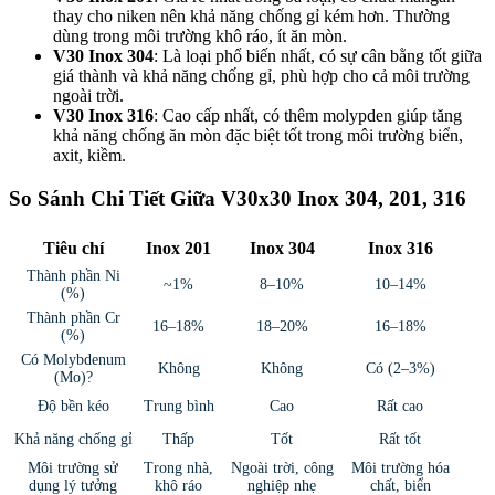
thay cho niken nên khả năng chống gỉ kém hơn. Thường
dùng trong môi trường khô ráo, ít ăn mòn.
V30 Inox 304
: Là loại phổ biến nhất, có sự cân bằng tốt giữa
giá thành và khả năng chống gỉ, phù hợp cho cả môi trường
ngoài trời.
V30 Inox 316
: Cao cấp nhất, có thêm molypden giúp tăng
khả năng chống ăn mòn đặc biệt tốt trong môi trường biển,
axit, kiềm.
So Sánh Chi Tiết Giữa V30x30 Inox 304, 201, 316
Tiêu chí
Inox 201
Inox 304
Inox 316
Thành phần Ni
~1%
8–10%
10–14%
(%)
Thành phần Cr
16–18%
18–20%
16–18%
(%)
Có Molybdenum
Không
Không
Có (2–3%)
(Mo)?
Độ bền kéo
Trung bình
Cao
Rất cao
Khả năng chống gỉ
Thấp
Tốt
Rất tốt
Môi trường sử
Trong nhà,
Ngoài trời, công
Môi trường hóa
dụng lý tưởng
khô ráo
nghiệp nhẹ
chất, biển