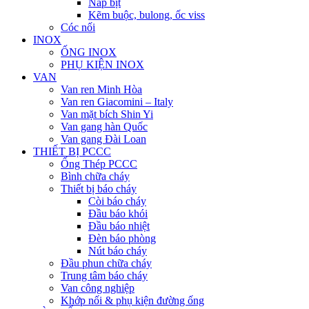
Nắp bịt
Kẽm buộc, bulong, ốc viss
Cóc nối
INOX
ỐNG INOX
PHỤ KIỆN INOX
VAN
Van ren Minh Hòa
Van ren Giacomini – Italy
Van mặt bích Shin Yi
Van gang hàn Quốc
Van gang Đài Loan
THIẾT BỊ PCCC
Ống Thép PCCC
Bình chữa cháy
Thiết bị báo cháy
Còi báo cháy
Đầu báo khói
Đầu báo nhiệt
Đèn báo phòng
Nút báo cháy
Đầu phun chữa cháy
Trung tâm báo cháy
Van công nghiệp
Khớp nối & phụ kiện đường ống