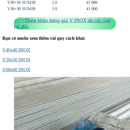
V30×30 SUS430
2.0
41.000
V30×30 SUS430
3.0
41.000
>>>Tham khảo bảng giá V INOX đủ các size
tại đây
Bạn có muốn xem thêm vài quy cách khác
V40x40 INOX
V50x50 INOX
V60x60 INOX