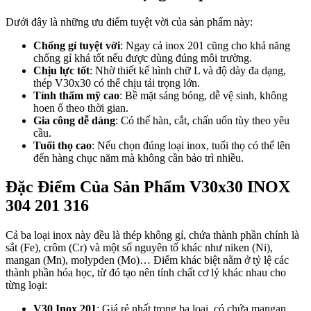
Dưới đây là những ưu điểm tuyệt vời của sản phẩm này:
Chống gỉ tuyệt vời
: Ngay cả inox 201 cũng cho khả năng
chống gỉ khá tốt nếu được dùng đúng môi trường.
Chịu lực tốt
: Nhờ thiết kế hình chữ L và độ dày đa dạng,
thép V30x30 có thể chịu tải trọng lớn.
Tính thẩm mỹ cao
: Bề mặt sáng bóng, dễ vệ sinh, không
hoen ố theo thời gian.
Gia công dễ dàng
: Có thể hàn, cắt, chấn uốn tùy theo yêu
cầu.
Tuổi thọ cao
: Nếu chọn đúng loại inox, tuổi thọ có thể lên
đến hàng chục năm mà không cần bảo trì nhiều.
Đặc Điểm Của Sản Phẩm V30x30 INOX
304 201 316
Cả ba loại inox này đều là thép không gỉ, chứa thành phần chính là
sắt (Fe), crôm (Cr) và một số nguyên tố khác như niken (Ni),
mangan (Mn), molypden (Mo)… Điểm khác biệt nằm ở tỷ lệ các
thành phần hóa học, từ đó tạo nên tính chất cơ lý khác nhau cho
từng loại:
V30 Inox 201
: Giá rẻ nhất trong ba loại, có chứa mangan