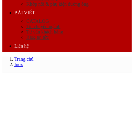
Khớp nối & phụ kiện đường ống
BÀI VIẾT
CATALOG
Tin chuyên ngành
Tư vấn khách hàng
Blog tin tức
Liên hệ
Trang chủ
Inox