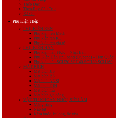
Thép Đặc
Thép Ray Cầu Trục
Xà Gồ
Phụ Kiện Thép
PHỤ KIỆN REN
Phụ kiện ren Mech
Phụ kiện ren K1
Phụ kiện ren giá rẻ
PHỤ KIỆN HÀN
Phụ kiện hàn FKK – Nhật Bản
Phụ Kiện Hàn Jinil bend (Dybend) – Hàn Quốc
Phụ kiện hàn SCH20 SCH40 SCH80 SCH160
MẶT BÍCH
Mặt bích JIS
Mặt bích BS
Mặt bích ANSI
Mặt bích DIN
Mặt bích mù
Mặt bích gia công
VẬT TƯ KHOAN NHỒI, SIÊU ÂM
Măng sông
Nắp bịt
Kẽm buộc, bulong, ốc viss