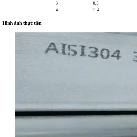
3
8.5
4
11.4
Hình ảnh thực tiễn