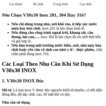
Giá thành
Rẻ nhất
Trung bình
Cao nhất
Nên Chọn V30x30 Inox 201, 304 Hay 316?
Nếu chỉ dùng trong nhà, nơi khô ráo, ít tiếp xúc nước
mưa hay hóa chất
, inox 201 là lựa chọn kinh tế.
Nếu dùng cho công trình ngoài trời, khung sắt, cầu
thang, lan can,…
, inox 304 là lựa chọn tối ưu nhờ tính bền
và giá hợp lý.
Nếu làm trong môi trường nước biển, axit, nhà máy hóa
chất hoặc yêu cầu vệ sinh cao như y tế – thực phẩm
, chắc
chắn phải dùng inox 316.
Các Loại Theo Nhu Cầu Khi Sử Dụng
V30x30 INOX
1. V30x30 INOX Đúc
Mô tả
: Là loại inox V được đúc nguyên khối từ khuôn, có tiết diện
đồng đều, độ đặc chắc cao, bề mặt thô và dày.
Nhu cầu sử dụng
: