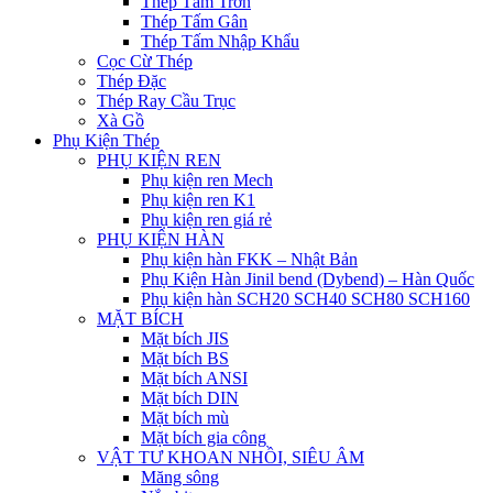
Thép Tấm Trơn
Thép Tấm Gân
Thép Tấm Nhập Khẩu
Cọc Cừ Thép
Thép Đặc
Thép Ray Cầu Trục
Xà Gồ
Phụ Kiện Thép
PHỤ KIỆN REN
Phụ kiện ren Mech
Phụ kiện ren K1
Phụ kiện ren giá rẻ
PHỤ KIỆN HÀN
Phụ kiện hàn FKK – Nhật Bản
Phụ Kiện Hàn Jinil bend (Dybend) – Hàn Quốc
Phụ kiện hàn SCH20 SCH40 SCH80 SCH160
MẶT BÍCH
Mặt bích JIS
Mặt bích BS
Mặt bích ANSI
Mặt bích DIN
Mặt bích mù
Mặt bích gia công
VẬT TƯ KHOAN NHỒI, SIÊU ÂM
Măng sông