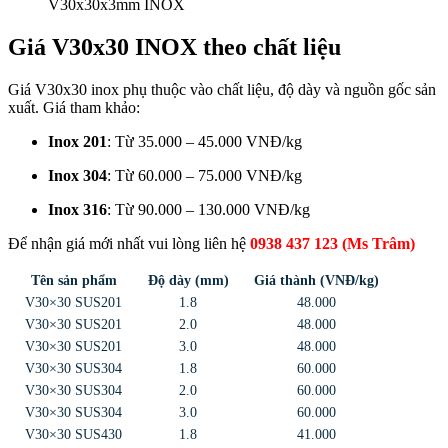
V30x30x3mm INOX
Giá V30x30 INOX theo chất liệu
Giá V30x30 inox phụ thuộc vào chất liệu, độ dày và nguồn gốc sản
xuất. Giá tham khảo:
Inox 201
: Từ 35.000 – 45.000 VNĐ/kg
Inox 304
: Từ 60.000 – 75.000 VNĐ/kg
Inox 316
: Từ 90.000 – 130.000 VNĐ/kg
Để nhận giá mới nhất vui lòng liên hệ
0938 437 123 (Ms Trâm)
Tên sản phẩm
Độ dày (mm)
Giá thành (VNĐ/kg)
V30×30 SUS201
1.8
48.000
V30×30 SUS201
2.0
48.000
V30×30 SUS201
3.0
48.000
V30×30 SUS304
1.8
60.000
V30×30 SUS304
2.0
60.000
V30×30 SUS304
3.0
60.000
V30×30 SUS430
1.8
41.000