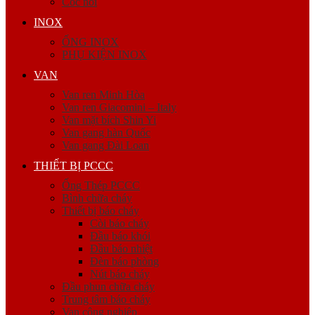
Cóc nối
INOX
ỐNG INOX
PHỤ KIỆN INOX
VAN
Van ren Minh Hòa
Van ren Giacomini – Italy
Van mặt bích Shin Yi
Van gang hàn Quốc
Van gang Đài Loan
THIẾT BỊ PCCC
Ống Thép PCCC
Bình chữa cháy
Thiết bị báo cháy
Còi báo cháy
Đầu báo khói
Đầu báo nhiệt
Đèn báo phòng
Nút báo cháy
Đầu phun chữa cháy
Trung tâm báo cháy
Van công nghiệp