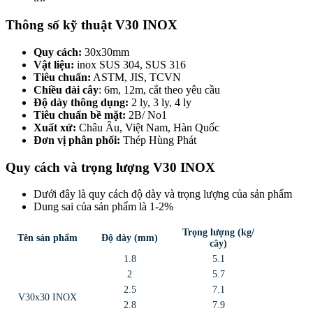
Thông số kỹ thuật V30 INOX
Quy cách:
30x30mm
Vật liệu:
inox SUS 304, SUS 316
Tiêu chuẩn:
ASTM, JIS, TCVN
Chiều dài cây
: 6m, 12m, cắt theo yêu cầu
Độ dày thông dụng:
2 ly, 3 ly, 4 ly
Tiêu chuẩn bề mặt:
2B/ No1
Xuất xứ:
Châu Âu, Việt Nam, Hàn Quốc
Đơn vị phân phối:
Thép Hùng Phát
Quy cách và trọng lượng V30 INOX
Dưới đây là quy cách độ dày và trọng lượng của sản phẩm
Dung sai của sản phẩm là 1-2%
Trọng lượng (kg/
Tên sản phẩm
Độ dày (mm)
cây)
1.8
5.1
2
5.7
2.5
7.1
V30x30 INOX
2.8
7.9