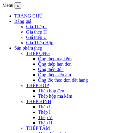
Menu
x
TRANG CHỦ
Bảng giá
Giá Thép I
Giá thép H
Giá thép U
Giá Thép Hộp
Sản phẩm thép
THÉP ỐNG
Ống thép mạ kẽm
Ống thép hàn đen
Ống thép đúc
Ống thép siêu âm
Ống lốc theo đơn đặt hàng
THÉP HỘP
Thép hộp đen
Thép hộp mạ kẽm
THÉP HÌNH
Thép U
Thép I
Thép V
Thép H
THÉP TẤM