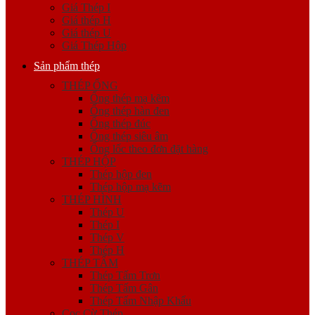
Giá Thép I
Giá thép H
Giá thép U
Giá Thép Hộp
Sản phẩm thép
THÉP ỐNG
Ống thép mạ kẽm
Ống thép hàn đen
Ống thép đúc
Ống thép siêu âm
Ống lốc theo đơn đặt hàng
THÉP HỘP
Thép hộp đen
Thép hộp mạ kẽm
THÉP HÌNH
Thép U
Thép I
Thép V
Thép H
THÉP TẤM
Thép Tấm Trơn
Thép Tấm Gân
Thép Tấm Nhập Khẩu
Cọc Cừ Thép