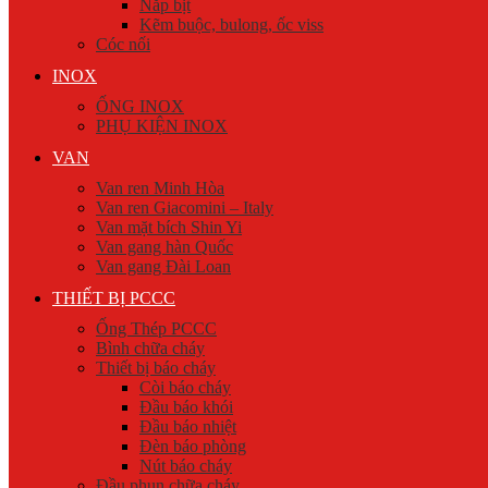
Nắp bịt
Kẽm buộc, bulong, ốc viss
Cóc nối
INOX
ỐNG INOX
PHỤ KIỆN INOX
VAN
Van ren Minh Hòa
Van ren Giacomini – Italy
Van mặt bích Shin Yi
Van gang hàn Quốc
Van gang Đài Loan
THIẾT BỊ PCCC
Ống Thép PCCC
Bình chữa cháy
Thiết bị báo cháy
Còi báo cháy
Đầu báo khói
Đầu báo nhiệt
Đèn báo phòng
Nút báo cháy
Đầu phun chữa cháy