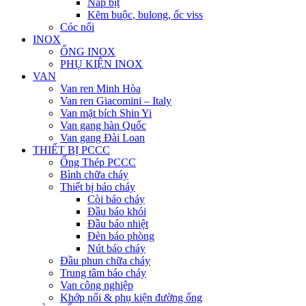
Nắp bịt
Kẽm buộc, bulong, ốc viss
Cóc nối
INOX
ỐNG INOX
PHỤ KIỆN INOX
VAN
Van ren Minh Hòa
Van ren Giacomini – Italy
Van mặt bích Shin Yi
Van gang hàn Quốc
Van gang Đài Loan
THIẾT BỊ PCCC
Ống Thép PCCC
Bình chữa cháy
Thiết bị báo cháy
Còi báo cháy
Đầu báo khói
Đầu báo nhiệt
Đèn báo phòng
Nút báo cháy
Đầu phun chữa cháy
Trung tâm báo cháy
Van công nghiệp
Khớp nối & phụ kiện đường ống