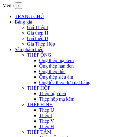
Menu
x
TRANG CHỦ
Bảng giá
Giá Thép I
Giá thép H
Giá thép U
Giá Thép Hộp
Sản phẩm thép
THÉP ỐNG
Ống thép mạ kẽm
Ống thép hàn đen
Ống thép đúc
Ống thép siêu âm
Ống lốc theo đơn đặt hàng
THÉP HỘP
Thép hộp đen
Thép hộp mạ kẽm
THÉP HÌNH
Thép U
Thép I
Thép V
Thép H
THÉP TẤM