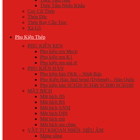
Thép Tấm Nhập Khẩu
Cọc Cừ Thép
Thép Đặc
Thép Ray Cầu Trục
Xà Gồ
Phụ Kiện Thép
PHỤ KIỆN REN
Phụ kiện ren Mech
Phụ kiện ren K1
Phụ kiện ren giá rẻ
PHỤ KIỆN HÀN
Phụ kiện hàn FKK – Nhật Bản
Phụ Kiện Hàn Jinil bend (Dybend) – Hàn Quốc
Phụ kiện hàn SCH20 SCH40 SCH80 SCH160
MẶT BÍCH
Mặt bích JIS
Mặt bích BS
Mặt bích ANSI
Mặt bích DIN
Mặt bích mù
Mặt bích gia công
VẬT TƯ KHOAN NHỒI, SIÊU ÂM
Măng sông