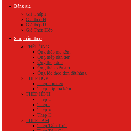
Bảng giá
Giá Thép I
Giá thép H
Giá thép U
Giá Thép Hộp
Sản phẩm thép
THÉP ỐNG
Ống thép mạ kẽm
Ống thép hàn đen
Ống thép đúc
Ống thép siêu âm
Ống lốc theo đơn đặt hàng
THÉP HỘP
Thép hộp đen
Thép hộp mạ kẽm
THÉP HÌNH
Thép U
Thép I
Thép V
Thép H
THÉP TẤM
Thép Tấm Trơn
Thép Tấm Gân