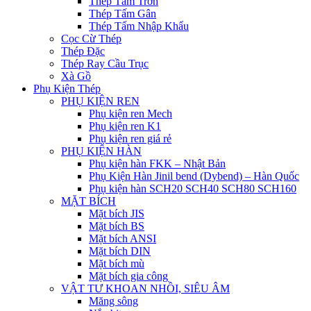
Thép Tấm Trơn
Thép Tấm Gân
Thép Tấm Nhập Khẩu
Cọc Cừ Thép
Thép Đặc
Thép Ray Cầu Trục
Xà Gồ
Phụ Kiện Thép
PHỤ KIỆN REN
Phụ kiện ren Mech
Phụ kiện ren K1
Phụ kiện ren giá rẻ
PHỤ KIỆN HÀN
Phụ kiện hàn FKK – Nhật Bản
Phụ Kiện Hàn Jinil bend (Dybend) – Hàn Quốc
Phụ kiện hàn SCH20 SCH40 SCH80 SCH160
MẶT BÍCH
Mặt bích JIS
Mặt bích BS
Mặt bích ANSI
Mặt bích DIN
Mặt bích mù
Mặt bích gia công
VẬT TƯ KHOAN NHỒI, SIÊU ÂM
Măng sông