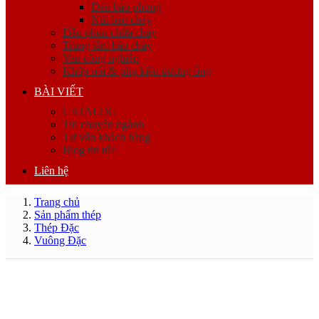
Đèn báo phòng
Nút báo cháy
Đầu phun chữa cháy
Trung tâm báo cháy
Van công nghiệp
Khớp nối & phụ kiện đường ống
BÀI VIẾT
CATALOG
Tin chuyên ngành
Tư vấn khách hàng
Blog tin tức
Liên hệ
Trang chủ
Sản phẩm thép
Thép Đặc
Vuông Đặc