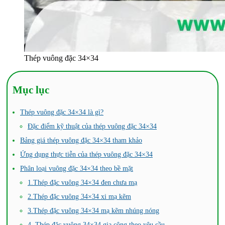
Thép vuông đặc 34×34
Mục lục
Thép vuông đặc 34×34 là gì?
Đặc điểm kỹ thuật của thép vuông đặc 34×34
Bảng giá thép vuông đặc 34×34 tham khảo
Ứng dụng thực tiễn của thép vuông đặc 34×34
Phân loại vuông đặc 34×34 theo bề mặt
1.Thép đặc vuông 34×34 đen chưa mạ
2.Thép đặc vuông 34×34 xi mạ kẽm
3.Thép đặc vuông 34×34 mạ kẽm nhúng nóng
4. Thép đặc vuông 34×34 gia công theo yêu cầu