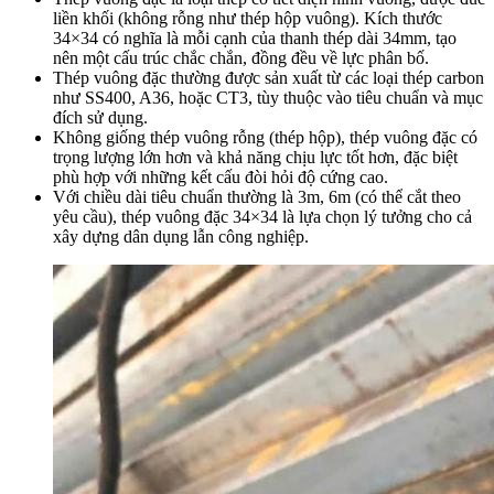
liền khối (không rỗng như thép hộp vuông). Kích thước
34×34 có nghĩa là mỗi cạnh của thanh thép dài 34mm, tạo
nên một cấu trúc chắc chắn, đồng đều về lực phân bố.
Thép vuông đặc thường được sản xuất từ các loại thép carbon
như SS400, A36, hoặc CT3, tùy thuộc vào tiêu chuẩn và mục
đích sử dụng.
Không giống thép vuông rỗng (thép hộp), thép vuông đặc có
trọng lượng lớn hơn và khả năng chịu lực tốt hơn, đặc biệt
phù hợp với những kết cấu đòi hỏi độ cứng cao.
Với chiều dài tiêu chuẩn thường là 3m, 6m (có thể cắt theo
yêu cầu), thép vuông đặc 34×34 là lựa chọn lý tưởng cho cả
xây dựng dân dụng lẫn công nghiệp.