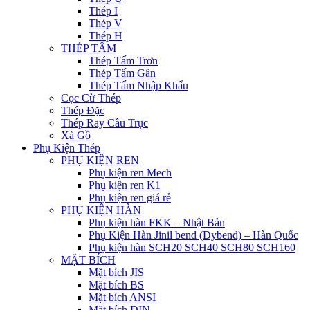
Thép I
Thép V
Thép H
THÉP TẤM
Thép Tấm Trơn
Thép Tấm Gân
Thép Tấm Nhập Khẩu
Cọc Cừ Thép
Thép Đặc
Thép Ray Cầu Trục
Xà Gồ
Phụ Kiện Thép
PHỤ KIỆN REN
Phụ kiện ren Mech
Phụ kiện ren K1
Phụ kiện ren giá rẻ
PHỤ KIỆN HÀN
Phụ kiện hàn FKK – Nhật Bản
Phụ Kiện Hàn Jinil bend (Dybend) – Hàn Quốc
Phụ kiện hàn SCH20 SCH40 SCH80 SCH160
MẶT BÍCH
Mặt bích JIS
Mặt bích BS
Mặt bích ANSI
Mặt bích DIN