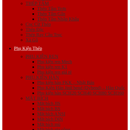
THÉP TẤM
Thép Tấm Trơn
Thép Tấm Gân
Thép Tấm Nhập Khẩu
Cọc Cừ Thép
Thép Đặc
Thép Ray Cầu Trục
Xà Gồ
Phụ Kiện Thép
PHỤ KIỆN REN
Phụ kiện ren Mech
Phụ kiện ren K1
Phụ kiện ren giá rẻ
PHỤ KIỆN HÀN
Phụ kiện hàn FKK – Nhật Bản
Phụ Kiện Hàn Jinil bend (Dybend) – Hàn Quốc
Phụ kiện hàn SCH20 SCH40 SCH80 SCH160
MẶT BÍCH
Mặt bích JIS
Mặt bích BS
Mặt bích ANSI
Mặt bích DIN
Mặt bích mù
Mặt bích gia công