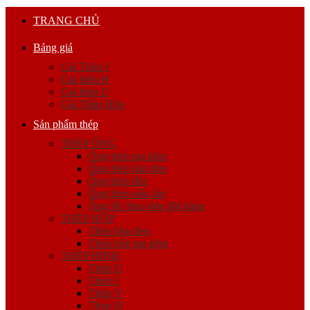
TRANG CHỦ
Bảng giá
Giá Thép I
Giá thép H
Giá thép U
Giá Thép Hộp
Sản phẩm thép
THÉP ỐNG
Ống thép mạ kẽm
Ống thép hàn đen
Ống thép đúc
Ống thép siêu âm
Ống lốc theo đơn đặt hàng
THÉP HỘP
Thép hộp đen
Thép hộp mạ kẽm
THÉP HÌNH
Thép U
Thép I
Thép V
Thép H