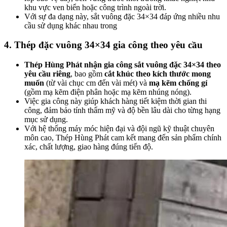
khu vực ven biển hoặc công trình ngoài trời.
Với sự đa dạng này,
sắt
vuông đặc 34×34 đáp ứng nhiều nhu
cầu sử dụng khác nhau trong
4. Thép đặc vuông 34×34 gia công theo yêu cầu
Thép Hùng Phát nhận gia công
sắt
vuông đặc 34×34 theo
yêu cầu riêng
, bao gồm
cắt khúc theo kích thước mong
muốn
(từ vài chục cm đến vài mét) và
mạ kẽm chống gỉ
(gồm mạ kẽm điện phân hoặc mạ kẽm nhúng nóng).
Việc gia công này giúp khách hàng tiết kiệm thời gian thi
công, đảm bảo tính thẩm mỹ và độ bền lâu dài cho từng hạng
mục sử dụng.
Với hệ thống máy móc hiện đại và đội ngũ kỹ thuật chuyên
môn cao, Thép Hùng Phát cam kết mang đến sản phẩm chính
xác, chất lượng, giao hàng đúng tiến độ.