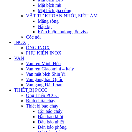
Mặt bích mù
Mặt bích gia công
VẬT TƯ KHOAN NHỒI, SIÊU ÂM
Măng sông
Nắp bịt
Kẽm buộc, bulong, ốc viss
Cóc nối
INOX
ỐNG INOX
PHỤ KIỆN INOX
VAN
Van ren Minh Hòa
Van ren Giacomini – Italy
Van mặt bích Shin Yi
Van gang hàn Quốc
Van gang Đài Loan
THIẾT BỊ PCCC
Ống Thép PCCC
Bình chữa cháy
Thiết bị báo cháy
Còi báo cháy
Đầu báo khói
Đầu báo nhiệt
Đèn báo phòng