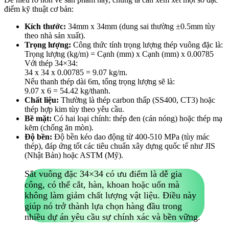
điểm kỹ thuật cơ bản:
Kích thước
:
34mm x 34mm (dung sai thường ±0.5mm tùy
theo nhà sản xuất).
Trọng lượng
:
Công thức tính trọng lượng thép vuông đặc là:
Trọng lượng (kg/m) = Cạnh (mm) x Cạnh (mm) x 0.00785
Với thép 34×34:
34 x 34 x 0.00785 = 9.07 kg/m.
Nếu thanh thép dài 6m, tổng trọng lượng sẽ là:
9.07 x 6 = 54.42 kg/thanh.
Chất liệu
:
Thường là thép carbon thấp (SS400, CT3) hoặc
thép hợp kim tùy theo yêu cầu.
Bề mặt
:
Có hai loại chính: thép đen (cán nóng) hoặc thép mạ
kẽm (chống ăn mòn).
Độ bền
:
Độ bền kéo dao động từ 400-510 MPa (tùy mác
thép), đáp ứng tốt các tiêu chuẩn xây dựng quốc tế như JIS
(Nhật Bản) hoặc ASTM (Mỹ).
Sắt vuông đặc 34×34 có ưu điểm là dễ gia
công, có thể cắt, hàn, khoan hoặc uốn mà
không làm giảm chất lượng vật liệu. Điều này
giúp nó trở thành lựa chọn hàng đầu trong
nhiều dự án yêu cầu sự chính xác và bền vững.