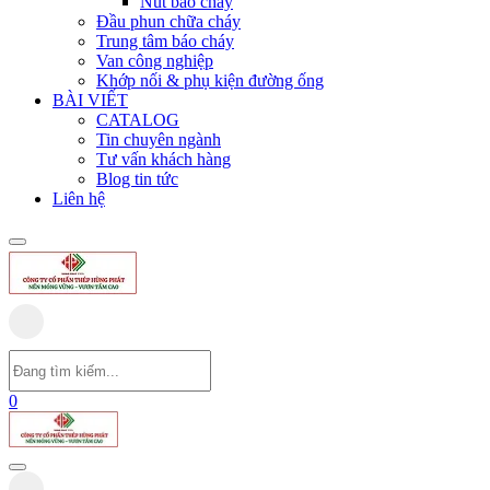
Nút báo cháy
Đầu phun chữa cháy
Trung tâm báo cháy
Van công nghiệp
Khớp nối & phụ kiện đường ống
BÀI VIẾT
CATALOG
Tin chuyên ngành
Tư vấn khách hàng
Blog tin tức
Liên hệ
0