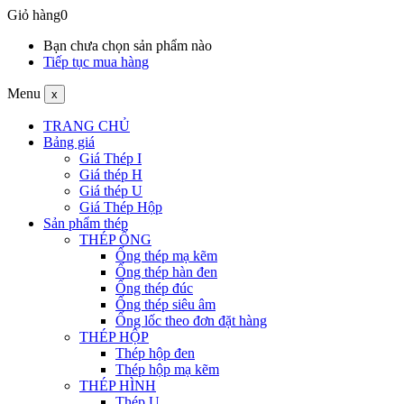
Giỏ hàng
0
Bạn chưa chọn sản phẩm nào
Tiếp tục mua hàng
Menu
x
TRANG CHỦ
Bảng giá
Giá Thép I
Giá thép H
Giá thép U
Giá Thép Hộp
Sản phẩm thép
THÉP ỐNG
Ống thép mạ kẽm
Ống thép hàn đen
Ống thép đúc
Ống thép siêu âm
Ống lốc theo đơn đặt hàng
THÉP HỘP
Thép hộp đen
Thép hộp mạ kẽm
THÉP HÌNH
Thép U