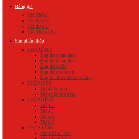
Bảng giá
Giá Thép I
Giá thép H
Giá thép U
Giá Thép Hộp
Sản phẩm thép
THÉP ỐNG
Ống thép mạ kẽm
Ống thép hàn đen
Ống thép đúc
Ống thép siêu âm
Ống lốc theo đơn đặt hàng
THÉP HỘP
Thép hộp đen
Thép hộp mạ kẽm
THÉP HÌNH
Thép U
Thép I
Thép V
Thép H
THÉP TẤM
Thép Tấm Trơn
Thép Tấm Gân