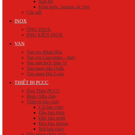
Nắp bịt
Kẽm buộc, bulong, ốc viss
Cóc nối
INOX
ỐNG INOX
PHỤ KIỆN INOX
VAN
Van ren Minh Hòa
Van ren Giacomini – Italy
Van mặt bích Shin Yi
Van gang hàn Quốc
Van gang Đài Loan
THIẾT BỊ PCCC
Ống Thép PCCC
Bình chữa cháy
Thiết bị báo cháy
Còi báo cháy
Đầu báo khói
Đầu báo nhiệt
Đèn báo phòng
Nút báo cháy
Đầu phun chữa cháy