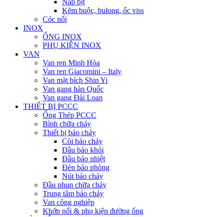
Nắp bịt
Kẽm buộc, bulong, ốc viss
Cóc nối
INOX
ỐNG INOX
PHỤ KIỆN INOX
VAN
Van ren Minh Hòa
Van ren Giacomini – Italy
Van mặt bích Shin Yi
Van gang hàn Quốc
Van gang Đài Loan
THIẾT BỊ PCCC
Ống Thép PCCC
Bình chữa cháy
Thiết bị báo cháy
Còi báo cháy
Đầu báo khói
Đầu báo nhiệt
Đèn báo phòng
Nút báo cháy
Đầu phun chữa cháy
Trung tâm báo cháy
Van công nghiệp
Khớp nối & phụ kiện đường ống