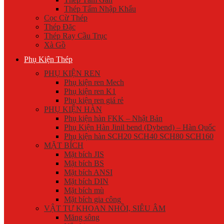
Thép Tấm Nhập Khẩu
Cọc Cừ Thép
Thép Đặc
Thép Ray Cầu Trục
Xà Gồ
Phụ Kiện Thép
PHỤ KIỆN REN
Phụ kiện ren Mech
Phụ kiện ren K1
Phụ kiện ren giá rẻ
PHỤ KIỆN HÀN
Phụ kiện hàn FKK – Nhật Bản
Phụ Kiện Hàn Jinil bend (Dybend) – Hàn Quốc
Phụ kiện hàn SCH20 SCH40 SCH80 SCH160
MẶT BÍCH
Mặt bích JIS
Mặt bích BS
Mặt bích ANSI
Mặt bích DIN
Mặt bích mù
Mặt bích gia công
VẬT TƯ KHOAN NHỒI, SIÊU ÂM
Măng sông