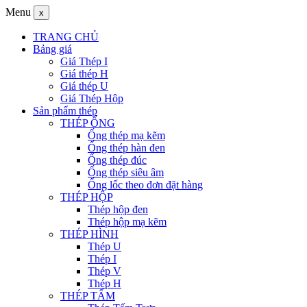
Menu
x
TRANG CHỦ
Bảng giá
Giá Thép I
Giá thép H
Giá thép U
Giá Thép Hộp
Sản phẩm thép
THÉP ỐNG
Ống thép mạ kẽm
Ống thép hàn đen
Ống thép đúc
Ống thép siêu âm
Ống lốc theo đơn đặt hàng
THÉP HỘP
Thép hộp đen
Thép hộp mạ kẽm
THÉP HÌNH
Thép U
Thép I
Thép V
Thép H
THÉP TẤM