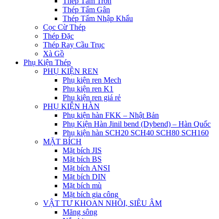
Thép Tấm Trơn
Thép Tấm Gân
Thép Tấm Nhập Khẩu
Cọc Cừ Thép
Thép Đặc
Thép Ray Cầu Trục
Xà Gồ
Phụ Kiện Thép
PHỤ KIỆN REN
Phụ kiện ren Mech
Phụ kiện ren K1
Phụ kiện ren giá rẻ
PHỤ KIỆN HÀN
Phụ kiện hàn FKK – Nhật Bản
Phụ Kiện Hàn Jinil bend (Dybend) – Hàn Quốc
Phụ kiện hàn SCH20 SCH40 SCH80 SCH160
MẶT BÍCH
Mặt bích JIS
Mặt bích BS
Mặt bích ANSI
Mặt bích DIN
Mặt bích mù
Mặt bích gia công
VẬT TƯ KHOAN NHỒI, SIÊU ÂM
Măng sông