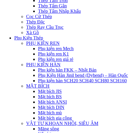
Thép Tấm Trơn
Thép Tấm Gân
Thép Tấm Nhập Khẩu
Cọc Cừ Thép
Thép Đặc
Thép Ray Cầu Trục
Xà Gồ
Phụ Kiện Thép
PHỤ KIỆN REN
Phụ kiện ren Mech
Phụ kiện ren K1
Phụ kiện ren giá rẻ
PHỤ KIỆN HÀN
Phụ kiện hàn FKK – Nhật Bản
Phụ Kiện Hàn Jinil bend (Dybend) – Hàn Quốc
Phụ kiện hàn SCH20 SCH40 SCH80 SCH160
MẶT BÍCH
Mặt bích JIS
Mặt bích BS
Mặt bích ANSI
Mặt bích DIN
Mặt bích mù
Mặt bích gia công
VẬT TƯ KHOAN NHỒI, SIÊU ÂM
Măng sông