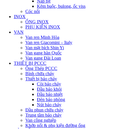
Nắp bịt
Kẽm buộc, bulong, ốc viss
Cóc nối
INOX
ỐNG INOX
PHỤ KIỆN INOX
VAN
Van ren Minh Hòa
Van ren Giacomini – Italy
Van mặt bích Shin Yi
Van gang hàn Quốc
Van gang Đài Loan
THIẾT BỊ PCCC
Ống Thép PCCC
Bình chữa cháy
Thiết bị báo cháy
Còi báo cháy
Đầu báo khói
Đầu báo nhiệt
Đèn báo phòng
Nút báo cháy
Đầu phun chữa cháy
Trung tâm báo cháy
Van công nghiệp
Khớp nối & phụ kiện đường ống