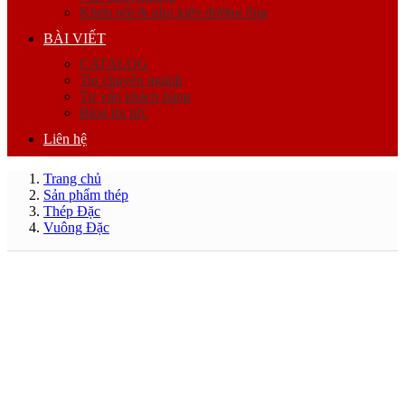
Khớp nối & phụ kiện đường ống
BÀI VIẾT
CATALOG
Tin chuyên ngành
Tư vấn khách hàng
Blog tin tức
Liên hệ
Trang chủ
Sản phẩm thép
Thép Đặc
Vuông Đặc