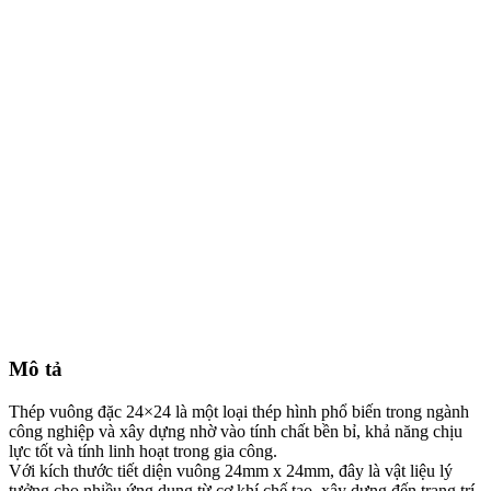
Mô tả
Thép vuông đặc 24×24 là một loại thép hình phổ biến trong ngành
công nghiệp và xây dựng nhờ vào tính chất bền bỉ, khả năng chịu
lực tốt và tính linh hoạt trong gia công.
Với kích thước tiết diện vuông 24mm x 24mm, đây là vật liệu lý
tưởng cho nhiều ứng dụng từ cơ khí chế tạo, xây dựng đến trang trí