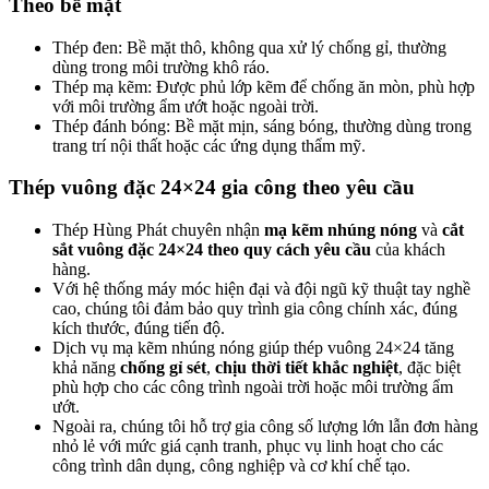
Theo bề mặt
Thép đen
: Bề mặt thô, không qua xử lý chống gỉ, thường
dùng trong môi trường khô ráo.
Thép mạ kẽm
: Được phủ lớp kẽm để chống ăn mòn, phù hợp
với môi trường ẩm ướt hoặc ngoài trời.
Thép đánh bóng
: Bề mặt mịn, sáng bóng, thường dùng trong
trang trí nội thất hoặc các ứng dụng thẩm mỹ.
Thép vuông đặc 24×24 gia công theo yêu cầu
Thép Hùng Phát chuyên nhận
mạ kẽm nhúng nóng
và
cắt
sắt vuông đặc 24×24 theo quy cách yêu cầu
của khách
hàng.
Với hệ thống máy móc hiện đại và đội ngũ kỹ thuật tay nghề
cao, chúng tôi đảm bảo quy trình gia công chính xác, đúng
kích thước, đúng tiến độ.
Dịch vụ mạ kẽm nhúng nóng giúp thép vuông 24×24 tăng
khả năng
chống gỉ sét
,
chịu thời tiết khắc nghiệt
, đặc biệt
phù hợp cho các công trình ngoài trời hoặc môi trường ẩm
ướt.
Ngoài ra, chúng tôi hỗ trợ gia công số lượng lớn lẫn đơn hàng
nhỏ lẻ với mức giá cạnh tranh, phục vụ linh hoạt cho các
công trình dân dụng, công nghiệp và cơ khí chế tạo.