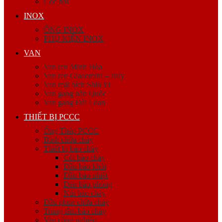
Cóc nối
INOX
ỐNG INOX
PHỤ KIỆN INOX
VAN
Van ren Minh Hòa
Van ren Giacomini – Italy
Van mặt bích Shin Yi
Van gang hàn Quốc
Van gang Đài Loan
THIẾT BỊ PCCC
Ống Thép PCCC
Bình chữa cháy
Thiết bị báo cháy
Còi báo cháy
Đầu báo khói
Đầu báo nhiệt
Đèn báo phòng
Nút báo cháy
Đầu phun chữa cháy
Trung tâm báo cháy
Van công nghiệp