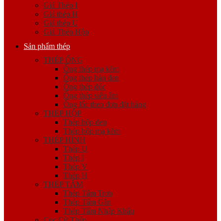
Giá Thép I
Giá thép H
Giá thép U
Giá Thép Hộp
Sản phẩm thép
THÉP ỐNG
Ống thép mạ kẽm
Ống thép hàn đen
Ống thép đúc
Ống thép siêu âm
Ống lốc theo đơn đặt hàng
THÉP HỘP
Thép hộp đen
Thép hộp mạ kẽm
THÉP HÌNH
Thép U
Thép I
Thép V
Thép H
THÉP TẤM
Thép Tấm Trơn
Thép Tấm Gân
Thép Tấm Nhập Khẩu
Cọc Cừ Thép