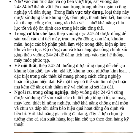
Nhờ vào cấu trúc đặc và độ bền vượt trội, sắt vuông đặc
24×24 trở thành vật liệu quan trọng trong nhiều ngành công
nghiệp và dân dụng. Trong
lĩnh vực xây dựng
, loại thép này
được sử dụng làm khung cột, dầm phụ, thanh liên kết, lan can
cầu thang, cổng rào, hàng rào bảo vệ… nhờ khả năng chịu
lực tốt và độ ổn định cao trong kết cấu tổng thể.
Trong
cơ khí chế tạo
, thép vuông đặc 24×24 được dùng để
sản xuất các chi tiết máy, trục truyền động, con lăn, khuôn
mẫu, hoặc các bộ phận phải làm việc trong điều kiện áp lực
lớn và liên tục. Độ cứng cao và khả năng gia công chính xác
giúp thép vuông 24×24 dễ dàng tích hợp vào các hệ thống
máy móc phức tạp.
Về
nội thất
, thép 24×24 thường được ứng dụng để chế tạo
khung bàn ghế, tay vịn, giá kệ, khung treo, giường kim loại…
đặc biệt trong các thiết kế mang phong cách công nghiệp
hoặc tối giản hiện đại. Bề mặt thép có thể sơn tĩnh điện hoặc
mạ kẽm để tăng tính thẩm mỹ và chống gỉ sét lâu dài.
Ngoài ra, trong
công nghiệp
, thép vuông đặc 24×24 cũng
được sử dụng để sản xuất các chi tiết phụ tùng ô tô, xe máy,
máy kéo, thiết bị nông nghiệp, nhờ khả năng chống mài mòn
và chịu va đập tốt, đảm bảo hiệu quả hoạt động ổn định và
bền bỉ. Với khả năng gia công đa dạng, đây là lựa chọn lý
tưởng cho cả sản xuất hàng loạt lẫn chế tạo theo đơn hàng kỹ
thuật.