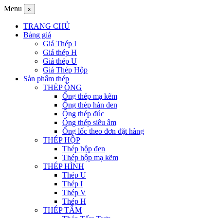
Menu
x
TRANG CHỦ
Bảng giá
Giá Thép I
Giá thép H
Giá thép U
Giá Thép Hộp
Sản phẩm thép
THÉP ỐNG
Ống thép mạ kẽm
Ống thép hàn đen
Ống thép đúc
Ống thép siêu âm
Ống lốc theo đơn đặt hàng
THÉP HỘP
Thép hộp đen
Thép hộp mạ kẽm
THÉP HÌNH
Thép U
Thép I
Thép V
Thép H
THÉP TẤM