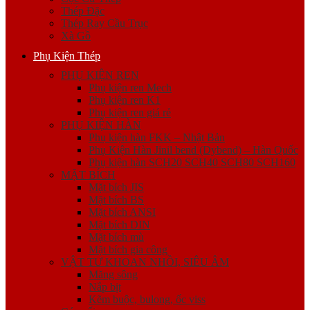
Thép Đặc
Thép Ray Cầu Trục
Xà Gồ
Phụ Kiện Thép
PHỤ KIỆN REN
Phụ kiện ren Mech
Phụ kiện ren K1
Phụ kiện ren giá rẻ
PHỤ KIỆN HÀN
Phụ kiện hàn FKK – Nhật Bản
Phụ Kiện Hàn Jinil bend (Dybend) – Hàn Quốc
Phụ kiện hàn SCH20 SCH40 SCH80 SCH160
MẶT BÍCH
Mặt bích JIS
Mặt bích BS
Mặt bích ANSI
Mặt bích DIN
Mặt bích mù
Mặt bích gia công
VẬT TƯ KHOAN NHỒI, SIÊU ÂM
Măng sông
Nắp bịt
Kẽm buộc, bulong, ốc viss