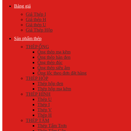
Bảng giá
Giá Thép I
Giá thép H
Giá thép U
Giá Thép Hộp
Sản phẩm thép
THÉP ỐNG
Ống thép mạ kẽm
Ống thép hàn đen
Ống thép đúc
Ống thép siêu âm
Ống lốc theo đơn đặt hàng
THÉP HỘP
Thép hộp đen
Thép hộp mạ kẽm
THÉP HÌNH
Thép U
Thép I
Thép V
Thép H
THÉP TẤM
Thép Tấm Trơn
Thép Tấm Gân