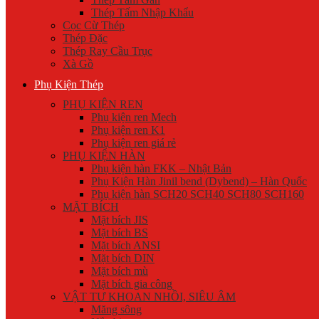
Thép Tấm Nhập Khẩu
Cọc Cừ Thép
Thép Đặc
Thép Ray Cầu Trục
Xà Gồ
Phụ Kiện Thép
PHỤ KIỆN REN
Phụ kiện ren Mech
Phụ kiện ren K1
Phụ kiện ren giá rẻ
PHỤ KIỆN HÀN
Phụ kiện hàn FKK – Nhật Bản
Phụ Kiện Hàn Jinil bend (Dybend) – Hàn Quốc
Phụ kiện hàn SCH20 SCH40 SCH80 SCH160
MẶT BÍCH
Mặt bích JIS
Mặt bích BS
Mặt bích ANSI
Mặt bích DIN
Mặt bích mù
Mặt bích gia công
VẬT TƯ KHOAN NHỒI, SIÊU ÂM
Măng sông