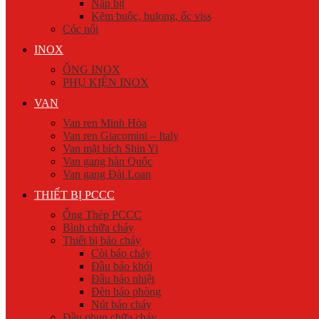
Nắp bịt
Kẽm buộc, bulong, ốc viss
Cóc nối
INOX
ỐNG INOX
PHỤ KIỆN INOX
VAN
Van ren Minh Hòa
Van ren Giacomini – Italy
Van mặt bích Shin Yi
Van gang hàn Quốc
Van gang Đài Loan
THIẾT BỊ PCCC
Ống Thép PCCC
Bình chữa cháy
Thiết bị báo cháy
Còi báo cháy
Đầu báo khói
Đầu báo nhiệt
Đèn báo phòng
Nút báo cháy
Đầu phun chữa cháy