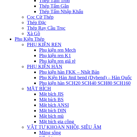
Thép Tấm Trơn
Thép Tấm Gân
Thép Tấm Nhập Khẩu
Cọc Cừ Thép
Thép Đặc
Thép Ray Cầu Trục
Xà Gồ
Phụ Kiện Thép
PHỤ KIỆN REN
Phụ kiện ren Mech
Phụ kiện ren K1
Phụ kiện ren giá rẻ
PHỤ KIỆN HÀN
Phụ kiện hàn FKK – Nhật Bản
Phụ Kiện Hàn Jinil bend (Dybend) – Hàn Quốc
Phụ kiện hàn SCH20 SCH40 SCH80 SCH160
MẶT BÍCH
Mặt bích JIS
Mặt bích BS
Mặt bích ANSI
Mặt bích DIN
Mặt bích mù
Mặt bích gia công
VẬT TƯ KHOAN NHỒI, SIÊU ÂM
Măng sông