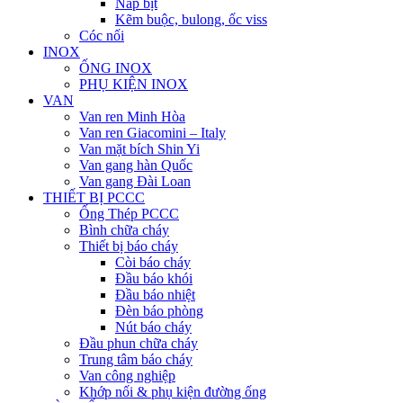
Nắp bịt
Kẽm buộc, bulong, ốc viss
Cóc nối
INOX
ỐNG INOX
PHỤ KIỆN INOX
VAN
Van ren Minh Hòa
Van ren Giacomini – Italy
Van mặt bích Shin Yi
Van gang hàn Quốc
Van gang Đài Loan
THIẾT BỊ PCCC
Ống Thép PCCC
Bình chữa cháy
Thiết bị báo cháy
Còi báo cháy
Đầu báo khói
Đầu báo nhiệt
Đèn báo phòng
Nút báo cháy
Đầu phun chữa cháy
Trung tâm báo cháy
Van công nghiệp
Khớp nối & phụ kiện đường ống