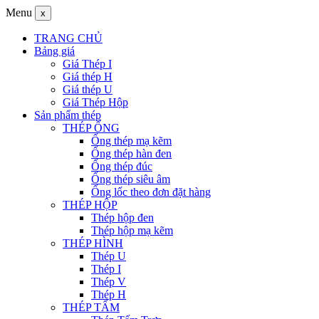
Menu
x
TRANG CHỦ
Bảng giá
Giá Thép I
Giá thép H
Giá thép U
Giá Thép Hộp
Sản phẩm thép
THÉP ỐNG
Ống thép mạ kẽm
Ống thép hàn đen
Ống thép đúc
Ống thép siêu âm
Ống lốc theo đơn đặt hàng
THÉP HỘP
Thép hộp đen
Thép hộp mạ kẽm
THÉP HÌNH
Thép U
Thép I
Thép V
Thép H
THÉP TẤM