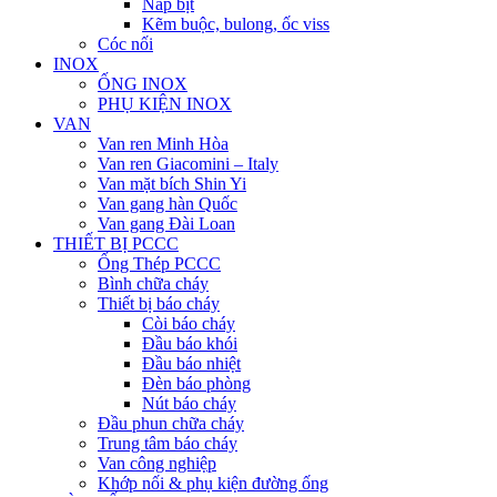
Nắp bịt
Kẽm buộc, bulong, ốc viss
Cóc nối
INOX
ỐNG INOX
PHỤ KIỆN INOX
VAN
Van ren Minh Hòa
Van ren Giacomini – Italy
Van mặt bích Shin Yi
Van gang hàn Quốc
Van gang Đài Loan
THIẾT BỊ PCCC
Ống Thép PCCC
Bình chữa cháy
Thiết bị báo cháy
Còi báo cháy
Đầu báo khói
Đầu báo nhiệt
Đèn báo phòng
Nút báo cháy
Đầu phun chữa cháy
Trung tâm báo cháy
Van công nghiệp
Khớp nối & phụ kiện đường ống