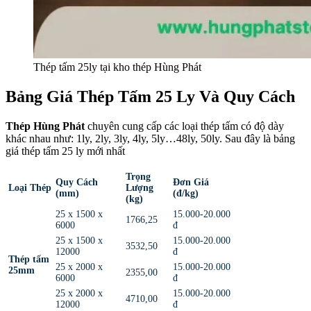
Thép tấm 25ly tại kho thép Hùng Phát
Bảng Giá Thép Tấm 25 Ly Và Quy Cách
Thép Hùng Phát
chuyên cung cấp các loại thép tấm có độ dày
khác nhau như: 1ly, 2ly, 3ly, 4ly, 5ly…48ly, 50ly. Sau đây là bảng
giá thép tấm 25 ly mới nhất
Trọng
Quy Cách
Đơn Giá
Loại Thép
Lượng
(mm)
(đ/kg)
(kg)
25 x 1500 x
15.000-20.000
1766,25
6000
đ
25 x 1500 x
15.000-20.000
3532,50
12000
đ
Thép tấm
25 x 2000 x
15.000-20.000
25mm
2355,00
6000
đ
25 x 2000 x
15.000-20.000
4710,00
12000
đ