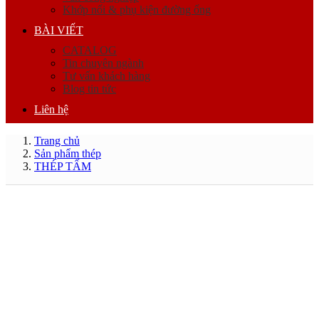
Khớp nối & phụ kiện đường ống
BÀI VIẾT
CATALOG
Tin chuyên ngành
Tư vấn khách hàng
Blog tin tức
Liên hệ
Trang chủ
Sản phẩm thép
THÉP TẤM