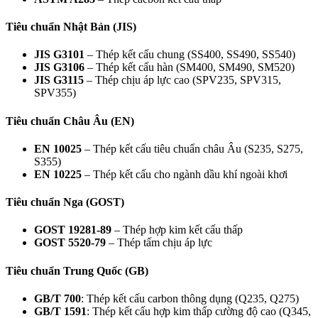
Tiêu chuẩn Nhật Bản (JIS)
JIS G3101
– Thép kết cấu chung (SS400, SS490, SS540)
JIS G3106
– Thép kết cấu hàn (SM400, SM490, SM520)
JIS G3115
– Thép chịu áp lực cao (SPV235, SPV315,
SPV355)
Tiêu chuẩn Châu Âu (EN)
EN 10025
– Thép kết cấu tiêu chuẩn châu Âu (S235, S275,
S355)
EN 10225
– Thép kết cấu cho ngành dầu khí ngoài khơi
Tiêu chuẩn Nga (GOST)
GOST 19281-89
– Thép hợp kim kết cấu thấp
GOST 5520-79
– Thép tấm chịu áp lực
Tiêu chuẩn Trung Quốc (GB)
GB/T 700
: Thép kết cấu carbon thông dụng (Q235, Q275)
GB/T 1591
: Thép kết cấu hợp kim thấp cường độ cao (Q345,