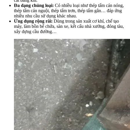
cắt bằng khí.
Đa dạng chủng loại:
Có nhiều loại như thép tấm cán nóng,
thép tấm cán nguội, thép tấm trơn, thép tấm gân… đáp ứng
nhiều nhu cầu sử dụng khác nhau.
Ứng dụng rộng rãi:
Dùng trong sản xuất cơ khí, chế tạo
máy, làm bồn bể chứa, sàn xe, kết cấu nhà xưởng, đóng tàu,
xây dựng cầu đường…