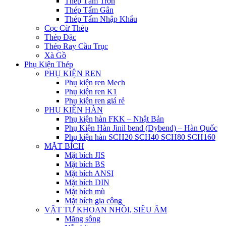
Thép Tấm Trơn
Thép Tấm Gân
Thép Tấm Nhập Khẩu
Cọc Cừ Thép
Thép Đặc
Thép Ray Cầu Trục
Xà Gồ
Phụ Kiện Thép
PHỤ KIỆN REN
Phụ kiện ren Mech
Phụ kiện ren K1
Phụ kiện ren giá rẻ
PHỤ KIỆN HÀN
Phụ kiện hàn FKK – Nhật Bản
Phụ Kiện Hàn Jinil bend (Dybend) – Hàn Quốc
Phụ kiện hàn SCH20 SCH40 SCH80 SCH160
MẶT BÍCH
Mặt bích JIS
Mặt bích BS
Mặt bích ANSI
Mặt bích DIN
Mặt bích mù
Mặt bích gia công
VẬT TƯ KHOAN NHỒI, SIÊU ÂM
Măng sông