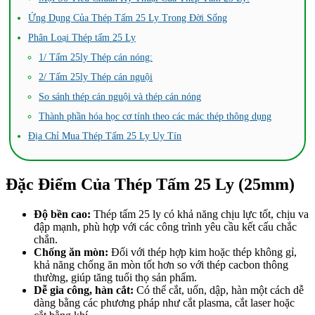
Ứng Dụng Của Thép Tấm 25 Ly Trong Đời Sống
Phân Loại Thép tấm 25 Ly
1/ Tấm 25ly Thép cán nóng:
2/ Tấm 25ly Thép cán nguội
So sánh thép cán nguội và thép cán nóng
Thành phần hóa học cơ tính theo các mác thép thông dụng
Địa Chỉ Mua Thép Tấm 25 Ly Uy Tín
Đặc Điểm Của Thép Tấm 25 Ly (25mm)
Độ bền cao:
Thép tấm 25 ly có khả năng chịu lực tốt, chịu va
đập mạnh, phù hợp với các công trình yêu cầu kết cấu chắc
chắn.
Chống ăn mòn:
Đối với thép hợp kim hoặc thép không gỉ,
khả năng chống ăn mòn tốt hơn so với thép cacbon thông
thường, giúp tăng tuổi thọ sản phẩm.
Dễ gia công, hàn cắt:
Có thể cắt, uốn, dập, hàn một cách dễ
dàng bằng các phương pháp như cắt plasma, cắt laser hoặc