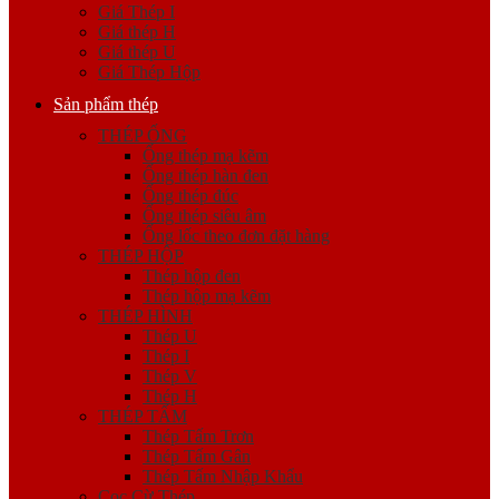
Giá Thép I
Giá thép H
Giá thép U
Giá Thép Hộp
Sản phẩm thép
THÉP ỐNG
Ống thép mạ kẽm
Ống thép hàn đen
Ống thép đúc
Ống thép siêu âm
Ống lốc theo đơn đặt hàng
THÉP HỘP
Thép hộp đen
Thép hộp mạ kẽm
THÉP HÌNH
Thép U
Thép I
Thép V
Thép H
THÉP TẤM
Thép Tấm Trơn
Thép Tấm Gân
Thép Tấm Nhập Khẩu
Cọc Cừ Thép