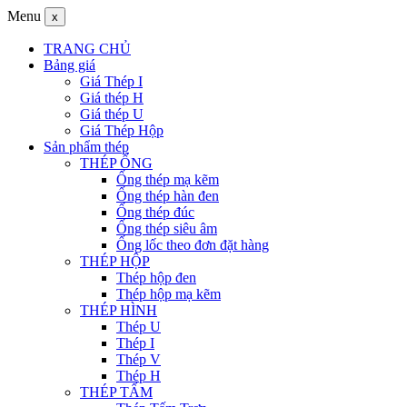
Menu
x
TRANG CHỦ
Bảng giá
Giá Thép I
Giá thép H
Giá thép U
Giá Thép Hộp
Sản phẩm thép
THÉP ỐNG
Ống thép mạ kẽm
Ống thép hàn đen
Ống thép đúc
Ống thép siêu âm
Ống lốc theo đơn đặt hàng
THÉP HỘP
Thép hộp đen
Thép hộp mạ kẽm
THÉP HÌNH
Thép U
Thép I
Thép V
Thép H
THÉP TẤM