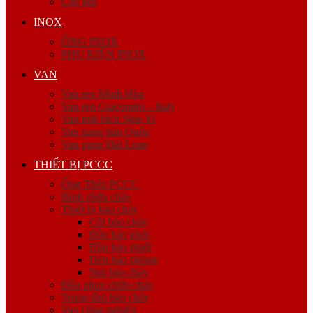
Cóc nối
INOX
ỐNG INOX
PHỤ KIỆN INOX
VAN
Van ren Minh Hòa
Van ren Giacomini – Italy
Van mặt bích Shin Yi
Van gang hàn Quốc
Van gang Đài Loan
THIẾT BỊ PCCC
Ống Thép PCCC
Bình chữa cháy
Thiết bị báo cháy
Còi báo cháy
Đầu báo khói
Đầu báo nhiệt
Đèn báo phòng
Nút báo cháy
Đầu phun chữa cháy
Trung tâm báo cháy
Van công nghiệp