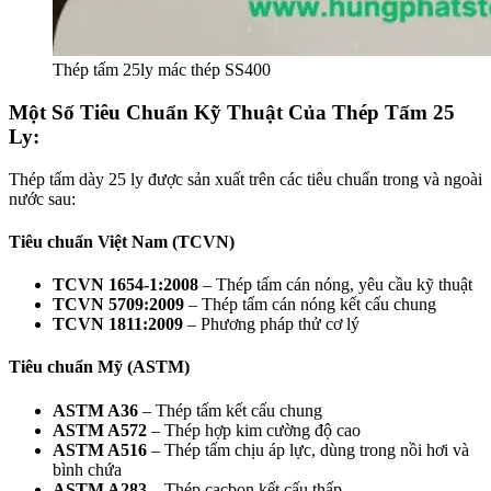
Thép tấm 25ly mác thép SS400
Một Số Tiêu Chuẩn Kỹ Thuật Của Thép Tấm 25
Ly:
Thép tấm dày 25 ly được sản xuất trên các tiêu chuẩn trong và ngoài
nước sau:
Tiêu chuẩn Việt Nam (TCVN)
TCVN 1654-1:2008
– Thép tấm cán nóng, yêu cầu kỹ thuật
TCVN 5709:2009
– Thép tấm cán nóng kết cấu chung
TCVN 1811:2009
– Phương pháp thử cơ lý
Tiêu chuẩn Mỹ (ASTM)
ASTM A36
– Thép tấm kết cấu chung
ASTM A572
– Thép hợp kim cường độ cao
ASTM A516
– Thép tấm chịu áp lực, dùng trong nồi hơi và
bình chứa
ASTM A283
– Thép cacbon kết cấu thấp