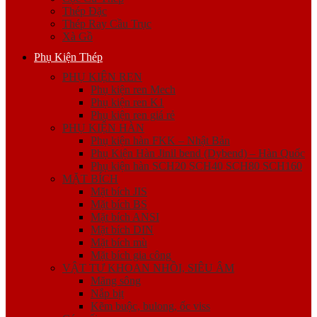
Thép Đặc
Thép Ray Cầu Trục
Xà Gồ
Phụ Kiện Thép
PHỤ KIỆN REN
Phụ kiện ren Mech
Phụ kiện ren K1
Phụ kiện ren giá rẻ
PHỤ KIỆN HÀN
Phụ kiện hàn FKK – Nhật Bản
Phụ Kiện Hàn Jinil bend (Dybend) – Hàn Quốc
Phụ kiện hàn SCH20 SCH40 SCH80 SCH160
MẶT BÍCH
Mặt bích JIS
Mặt bích BS
Mặt bích ANSI
Mặt bích DIN
Mặt bích mù
Mặt bích gia công
VẬT TƯ KHOAN NHỒI, SIÊU ÂM
Măng sông
Nắp bịt
Kẽm buộc, bulong, ốc viss