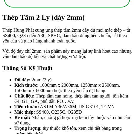
Thép Tấm 2 Ly (dày 2mm)
Thép Hùng Phát cung ứng thép tấm 2mm đầy đủ mọi mác thép – từ
SS400, Q235 đến A36, SPHC, đảm bảo đúng tiêu chuẩn, cắt theo
yêu cầu và giao hàng nhanh toàn quốc.
Với độ dày chỉ 2mm, sản phẩm này mang lại sự linh hoạt cao nhưng
vẫn đảm bảo độ bền và chất lượng vượt trội.
Thông Số Kỹ Thuật
Độ dày:
2mm (2ly)
Kích thước:
1000mm x 2000mm, 1250mm x 2500mm,
1500mm x 6000mm hoặc theo yêu cầu đặt hàng.
Chất liệu:
Thép tấm cán nóng, thép tấm cán nguội, tôn kẽm
GI, GL, GA, phủ dầu PO…v.v.
Tiêu chuẩn:
ASTM A36/A36M, JIS G3101, TCVN
Mác thép:
SS400, Q235C, Q235D
Bề mặt:
Nhẵn, chống gỉ hoặc mạ kẽm tùy thuộc vào nhu cầu
sử dụng.
Trọng lượng:
tùy thuộc khổ tôn, xem chi tiết bảng trong
lượng bên dưới