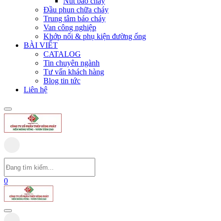
Nút báo cháy
Đầu phun chữa cháy
Trung tâm báo cháy
Van công nghiệp
Khớp nối & phụ kiện đường ống
BÀI VIẾT
CATALOG
Tin chuyên ngành
Tư vấn khách hàng
Blog tin tức
Liên hệ
0