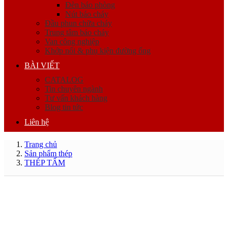
Đèn báo phòng
Nút báo cháy
Đầu phun chữa cháy
Trung tâm báo cháy
Van công nghiệp
Khớp nối & phụ kiện đường ống
BÀI VIẾT
CATALOG
Tin chuyên ngành
Tư vấn khách hàng
Blog tin tức
Liên hệ
Trang chủ
Sản phẩm thép
THÉP TẤM