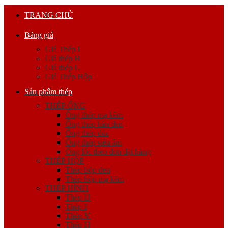
TRANG CHỦ
Bảng giá
Giá Thép I
Giá thép H
Giá thép U
Giá Thép Hộp
Sản phẩm thép
THÉP ỐNG
Ống thép mạ kẽm
Ống thép hàn đen
Ống thép đúc
Ống thép siêu âm
Ống lốc theo đơn đặt hàng
THÉP HỘP
Thép hộp đen
Thép hộp mạ kẽm
THÉP HÌNH
Thép U
Thép I
Thép V
Thép H