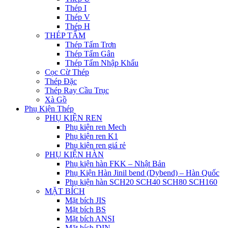
Thép I
Thép V
Thép H
THÉP TẤM
Thép Tấm Trơn
Thép Tấm Gân
Thép Tấm Nhập Khẩu
Cọc Cừ Thép
Thép Đặc
Thép Ray Cầu Trục
Xà Gồ
Phụ Kiện Thép
PHỤ KIỆN REN
Phụ kiện ren Mech
Phụ kiện ren K1
Phụ kiện ren giá rẻ
PHỤ KIỆN HÀN
Phụ kiện hàn FKK – Nhật Bản
Phụ Kiện Hàn Jinil bend (Dybend) – Hàn Quốc
Phụ kiện hàn SCH20 SCH40 SCH80 SCH160
MẶT BÍCH
Mặt bích JIS
Mặt bích BS
Mặt bích ANSI
Mặt bích DIN