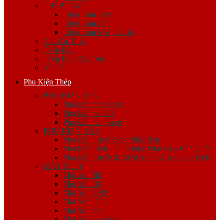
THÉP TẤM
Thép Tấm Trơn
Thép Tấm Gân
Thép Tấm Nhập Khẩu
Cọc Cừ Thép
Thép Đặc
Thép Ray Cầu Trục
Xà Gồ
Phụ Kiện Thép
PHỤ KIỆN REN
Phụ kiện ren Mech
Phụ kiện ren K1
Phụ kiện ren giá rẻ
PHỤ KIỆN HÀN
Phụ kiện hàn FKK – Nhật Bản
Phụ Kiện Hàn Jinil bend (Dybend) – Hàn Quốc
Phụ kiện hàn SCH20 SCH40 SCH80 SCH160
MẶT BÍCH
Mặt bích JIS
Mặt bích BS
Mặt bích ANSI
Mặt bích DIN
Mặt bích mù
Mặt bích gia công