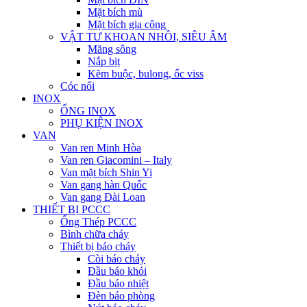
Mặt bích mù
Mặt bích gia công
VẬT TƯ KHOAN NHỒI, SIÊU ÂM
Măng sông
Nắp bịt
Kẽm buộc, bulong, ốc viss
Cóc nối
INOX
ỐNG INOX
PHỤ KIỆN INOX
VAN
Van ren Minh Hòa
Van ren Giacomini – Italy
Van mặt bích Shin Yi
Van gang hàn Quốc
Van gang Đài Loan
THIẾT BỊ PCCC
Ống Thép PCCC
Bình chữa cháy
Thiết bị báo cháy
Còi báo cháy
Đầu báo khói
Đầu báo nhiệt
Đèn báo phòng