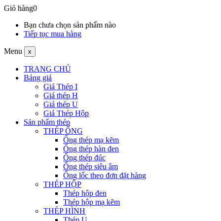
Giỏ hàng
0
Bạn chưa chọn sản phẩm nào
Tiếp tục mua hàng
Menu
x
TRANG CHỦ
Bảng giá
Giá Thép I
Giá thép H
Giá thép U
Giá Thép Hộp
Sản phẩm thép
THÉP ỐNG
Ống thép mạ kẽm
Ống thép hàn đen
Ống thép đúc
Ống thép siêu âm
Ống lốc theo đơn đặt hàng
THÉP HỘP
Thép hộp đen
Thép hộp mạ kẽm
THÉP HÌNH
Thép U