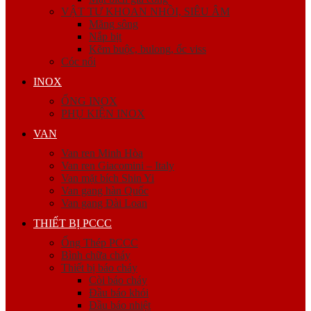
VẬT TƯ KHOAN NHỒI, SIÊU ÂM
Măng sông
Nắp bịt
Kẽm buộc, bulong, ốc viss
Cóc nối
INOX
ỐNG INOX
PHỤ KIỆN INOX
VAN
Van ren Minh Hòa
Van ren Giacomini – Italy
Van mặt bích Shin Yi
Van gang hàn Quốc
Van gang Đài Loan
THIẾT BỊ PCCC
Ống Thép PCCC
Bình chữa cháy
Thiết bị báo cháy
Còi báo cháy
Đầu báo khói
Đầu báo nhiệt