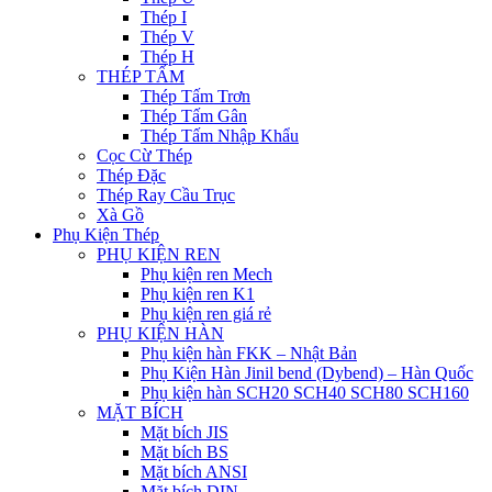
Thép I
Thép V
Thép H
THÉP TẤM
Thép Tấm Trơn
Thép Tấm Gân
Thép Tấm Nhập Khẩu
Cọc Cừ Thép
Thép Đặc
Thép Ray Cầu Trục
Xà Gồ
Phụ Kiện Thép
PHỤ KIỆN REN
Phụ kiện ren Mech
Phụ kiện ren K1
Phụ kiện ren giá rẻ
PHỤ KIỆN HÀN
Phụ kiện hàn FKK – Nhật Bản
Phụ Kiện Hàn Jinil bend (Dybend) – Hàn Quốc
Phụ kiện hàn SCH20 SCH40 SCH80 SCH160
MẶT BÍCH
Mặt bích JIS
Mặt bích BS
Mặt bích ANSI
Mặt bích DIN