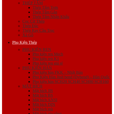
THÉP TẤM
Thép Tấm Trơn
Thép Tấm Gân
Thép Tấm Nhập Khẩu
Cọc Cừ Thép
Thép Đặc
Thép Ray Cầu Trục
Xà Gồ
Phụ Kiện Thép
PHỤ KIỆN REN
Phụ kiện ren Mech
Phụ kiện ren K1
Phụ kiện ren giá rẻ
PHỤ KIỆN HÀN
Phụ kiện hàn FKK – Nhật Bản
Phụ Kiện Hàn Jinil bend (Dybend) – Hàn Quốc
Phụ kiện hàn SCH20 SCH40 SCH80 SCH160
MẶT BÍCH
Mặt bích JIS
Mặt bích BS
Mặt bích ANSI
Mặt bích DIN
Mặt bích mù
Mặt bích gia công