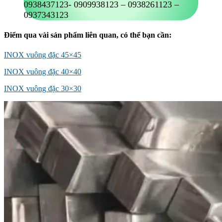
0938437123- 0909938123 – 0938261123 –
0937343123
Điểm qua vài sản phẩm liên quan, có thể bạn cần:
INOX vuông đặc 45×45
INOX vuông đặc 40×40
INOX vuông đặc 30×30