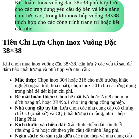
Kết luận
: Inox vuông đặc 38×38 phù hợp hơn
cho các ứng dụng yêu cầu độ bền và khả năng
chịu lực cao, trong khi inox hộp vuông 38×38
thích hợp cho các công trình trang trí hoặc kết
cấu nhẹ.
Tiêu Chí Lựa Chọn Inox Vuông Đặc
38×38
Khi chọn mua inox vuông đặc 38×38, cần lưu ý các yếu tố sau để
đảm bảo chất lượng và phù hợp với nhu cầu:
Mác thép:
Chọn inox 304 hoặc 316 cho môi trường khắc
nghiệt (ngoài trời, hóa chất); chọn inox 201 cho các ứng dụng
trong nhà để tiết kiệm chi phí.
Bề mặt hoàn thiện:
Chọn bề mặt BA hoặc No.8 cho mục
đích trang trí, hoặc 2B/No.1 cho ứng dụng công nghiệp.
Nhà cung cấp uy tín
: Lựa chọn các nhà cung cấp có chứng
chỉ CO (xuất xứ) và CQ (chất lượng) rõ ràng, như Thép
Hùng Phát
Kích thước và chiều dài
: Xác định chiều dài cần thiết
(thường 6 m hoặc cắt theo yêu cầu) để tránh lãng phí.
Ngân sách
: So sánh giá giữa các mác thép và nhà cung cấp