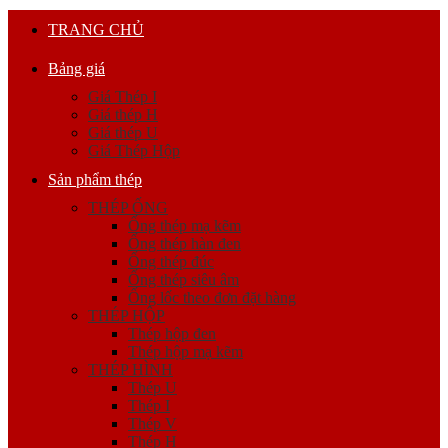
TRANG CHỦ
Bảng giá
Giá Thép I
Giá thép H
Giá thép U
Giá Thép Hộp
Sản phẩm thép
THÉP ỐNG
Ống thép mạ kẽm
Ống thép hàn đen
Ống thép đúc
Ống thép siêu âm
Ống lốc theo đơn đặt hàng
THÉP HỘP
Thép hộp đen
Thép hộp mạ kẽm
THÉP HÌNH
Thép U
Thép I
Thép V
Thép H