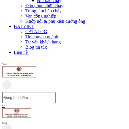
Nút báo cháy
Đầu phun chữa cháy
Trung tâm báo cháy
Van công nghiệp
Khớp nối & phụ kiện đường ống
BÀI VIẾT
CATALOG
Tin chuyên ngành
Tư vấn khách hàng
Blog tin tức
Liên hệ
0