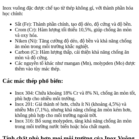
Inox vuông đặc được chế tạo từ thép không gỉ, với thành phần hóa
học chính:
Sắt (Fe): Thành phần chính, tạo độ dẻo, độ cứng và độ bền.
Crom (Cr): Hàm lượng tối thiểu 10,5%, giúp chống ăn mòn
và oxy hóa.
Niken (Ni): Tăng cường độ dẻo, độ bền và khả năng chống
ăn mòn trong môi trường khắc nghiệt.
Carbon (C): Hàm lượng thấp, cải thiện khả năng chống ăn
mòn và độ cứng.
Các nguyên tố khác như mangan (Mn), molypden (Mo) được
thêm vào tùy mác thép.
Các mác thép phổ biến:
Inox 304: Chứa khoảng 18% Cr và 8% Ni, chống ăn mòn tốt,
phù hợp cho nhiều môi trường.
Inox 201: Giá thành rẻ hơn, chứa ít Ni (khoảng 4,5%) và
nhiều Mn (7,1%), nhưng khả năng chống ăn mòn kém hơn,
không phù hợp cho môi trường ngoài trời.
Inox 316: Bổ sung molypden, tăng khả năng chống ăn mòn
trong môi trường nước biển hoặc hóa chất mạnh.
Tính chất phù hợp mọi môi trường của Inox Vuông