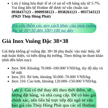
Lưu ý hàng hóa thực tế sẽ có sai số với bảng này từ 5-7%.
Vui lòng liên hệ Hotline để được tư vấn chuẩn xác
0938437123 – 0909938123 – 0938261123 – 0937343123
(PKD Thép Hùng Phát)
Tra cứu thêm các quy cách khác của inox vuông
đặc từ 10×10 đến 100×100 tại đây
Giá Inox Vuông Đặc 38×38
Giá thép không gỉ vuông đặc 38×38 phụ thuộc vào mác thép, bề
mặt hoàn thiện, và biến động thị trường. Theo thông tin tham khảo
(tính đến hôm nay):
Inox 304: Khoảng 70.000–100.000 VNĐ/kg, tùy độ dày và
bề mặt.
Inox 201: Rẻ hơn, khoảng 50.000–70.000 VNĐ/kg.
Inox 316: Cao hơn, khoảng 120.000–150.000 VNĐ/kg.
Lưu ý: Giá có thể thay đổi theo thời điểm, số
lượng đặt hàng, và nhà cung cấp. Để có báo giá
chính xác, nên liên hệ trực tiếp đội ngũ tư vấn
báo giá của Thép Hùng Phát qua các số Hotline