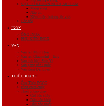
VẬT TƯ KHOAN NHỒI, SIÊU ÂM
Măng sông
Nắp bịt
Kẽm buộc, bulong, ốc viss
Cóc nối
INOX
ỐNG INOX
PHỤ KIỆN INOX
VAN
Van ren Minh Hòa
Van ren Giacomini – Italy
Van mặt bích Shin Yi
Van gang hàn Quốc
Van gang Đài Loan
THIẾT BỊ PCCC
Ống Thép PCCC
Bình chữa cháy
Thiết bị báo cháy
Còi báo cháy
Đầu báo khói
Đầu báo nhiệt