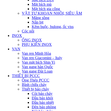
Mặt bích mù
Mặt bích gia công
VẬT TƯ KHOAN NHỒI, SIÊU ÂM
Măng sông
Nắp bịt
Kẽm buộc, bulong, ốc viss
Cóc nối
INOX
ỐNG INOX
PHỤ KIỆN INOX
VAN
Van ren Minh Hòa
Van ren Giacomini – Italy
Van mặt bích Shin Yi
Van gang hàn Quốc
Van gang Đài Loan
THIẾT BỊ PCCC
Ống Thép PCCC
Bình chữa cháy
Thiết bị báo cháy
Còi báo cháy
Đầu báo khói
Đầu báo nhiệt
Đèn báo phòng