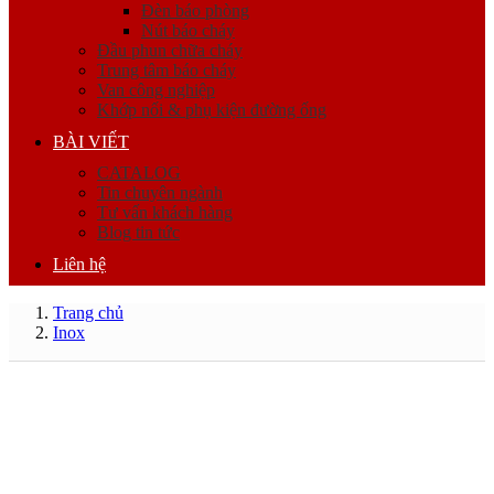
Đèn báo phòng
Nút báo cháy
Đầu phun chữa cháy
Trung tâm báo cháy
Van công nghiệp
Khớp nối & phụ kiện đường ống
BÀI VIẾT
CATALOG
Tin chuyên ngành
Tư vấn khách hàng
Blog tin tức
Liên hệ
Trang chủ
Inox