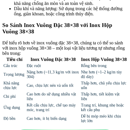
khả năng chống ăn mòn và an toàn vệ sinh.
Dầu khí và năng lượng: Sử dụng trong các hệ thống đường
ống, giàn khoan, hoặc công trình thủy điện.
So Sánh Inox Vuông Đặc 38×38 với Inox Hộp
Vuông 38×38
Để hiểu rõ hơn về inox vuông đặc 38×38, chúng ta có thể so sánh
với inox hộp vuông 38×38 – một loại vật liệu tương tự nhưng rỗng
bên trong:
Tiêu chí
Inox Vuông Đặc 38×38
Inox Hộp Vuông 38×38
Cấu trúc
Đặc ruột
Rỗng bên trong
Nặng hơn (~11,3 kg/m với inox
Nhẹ hơn (~1–2 kg/m tùy
Trọng lượng
304)
độ dày)
Khả năng
Thấp hơn, chủ yếu chịu lực
Cao, chịu lực nén và uốn tốt
chịu lực
uốn
Cao hơn do sử dụng nhiều vật
Thấp hơn, tiết kiệm vật
Chi phí
liệu
liệu
Kết cấu chịu lực, chế tạo máy
Trang trí, khung nhẹ hoặc
Ứng dụng
móc, trang trí
kết cấu phụ
Dễ bị móp méo khi chịu
Độ bền
Cao hơn, ít bị biến dạng
lực lớn