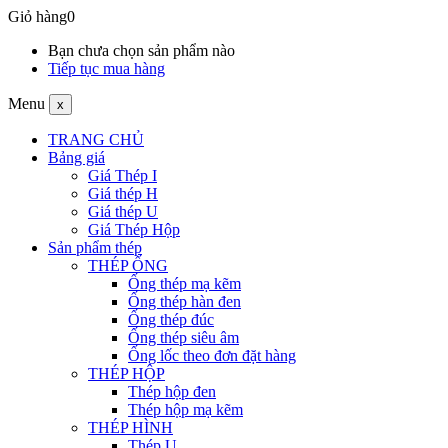
Giỏ hàng
0
Bạn chưa chọn sản phẩm nào
Tiếp tục mua hàng
Menu
x
TRANG CHỦ
Bảng giá
Giá Thép I
Giá thép H
Giá thép U
Giá Thép Hộp
Sản phẩm thép
THÉP ỐNG
Ống thép mạ kẽm
Ống thép hàn đen
Ống thép đúc
Ống thép siêu âm
Ống lốc theo đơn đặt hàng
THÉP HỘP
Thép hộp đen
Thép hộp mạ kẽm
THÉP HÌNH
Thép U