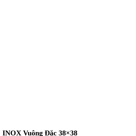
INOX Vuông Đặc 38×38