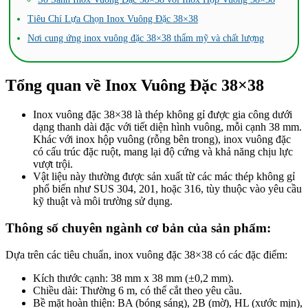
Tiêu Chí Lựa Chọn Inox Vuông Đặc 38×38
Nơi cung ứng inox vuông đặc 38×38 thẩm mỹ và chất lượng
Tổng quan về Inox Vuông Đặc 38×38
Inox vuông đặc 38×38 là thép không gỉ được gia công dưới
dạng thanh dài đặc với tiết diện hình vuông, mỗi cạnh 38 mm.
Khác với inox hộp vuông (rỗng bên trong), inox vuông đặc
có cấu trúc đặc ruột, mang lại độ cứng và khả năng chịu lực
vượt trội.
Vật liệu này thường được sản xuất từ các mác thép không gỉ
phổ biến như SUS 304, 201, hoặc 316, tùy thuộc vào yêu cầu
kỹ thuật và môi trường sử dụng.
Thông số chuyên ngành cơ bản của sản phẩm:
Dựa trên các tiêu chuẩn, inox vuông đặc 38×38 có các đặc điểm:
Kích thước cạnh: 38 mm x 38 mm (±0,2 mm).
Chiều dài: Thường 6 m, có thể cắt theo yêu cầu.
Bề mặt hoàn thiện: BA (bóng sáng), 2B (mờ), HL (xước mịn),