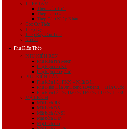
THÉP TẤM
Thép Tấm Trơn
Thép Tấm Gân
Thép Tấm Nhập Khẩu
Cọc Cừ Thép
Thép Đặc
Thép Ray Cầu Trục
Xà Gồ
Phụ Kiện Thép
PHỤ KIỆN REN
Phụ kiện ren Mech
Phụ kiện ren K1
Phụ kiện ren giá rẻ
PHỤ KIỆN HÀN
Phụ kiện hàn FKK – Nhật Bản
Phụ Kiện Hàn Jinil bend (Dybend) – Hàn Quốc
Phụ kiện hàn SCH20 SCH40 SCH80 SCH160
MẶT BÍCH
Mặt bích JIS
Mặt bích BS
Mặt bích ANSI
Mặt bích DIN
Mặt bích mù
Mặt bích gia công