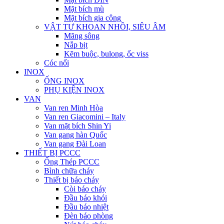
Mặt bích mù
Mặt bích gia công
VẬT TƯ KHOAN NHỒI, SIÊU ÂM
Măng sông
Nắp bịt
Kẽm buộc, bulong, ốc viss
Cóc nối
INOX
ỐNG INOX
PHỤ KIỆN INOX
VAN
Van ren Minh Hòa
Van ren Giacomini – Italy
Van mặt bích Shin Yi
Van gang hàn Quốc
Van gang Đài Loan
THIẾT BỊ PCCC
Ống Thép PCCC
Bình chữa cháy
Thiết bị báo cháy
Còi báo cháy
Đầu báo khói
Đầu báo nhiệt
Đèn báo phòng