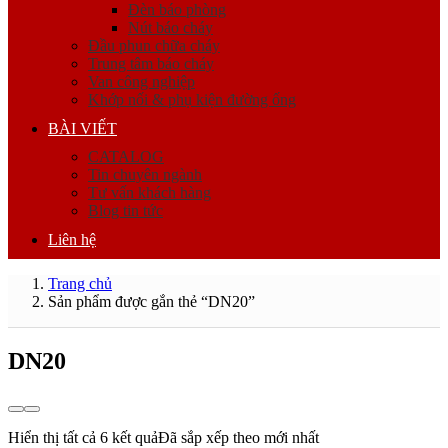
Đèn báo phòng
Nút báo cháy
Đầu phun chữa cháy
Trung tâm báo cháy
Van công nghiệp
Khớp nối & phụ kiện đường ống
BÀI VIẾT
CATALOG
Tin chuyên ngành
Tư vấn khách hàng
Blog tin tức
Liên hệ
Trang chủ
Sản phẩm được gắn thẻ “DN20”
DN20
Hiển thị tất cả 6 kết quả
Đã sắp xếp theo mới nhất