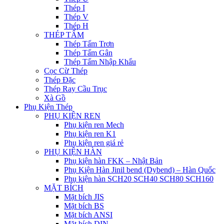
Thép I
Thép V
Thép H
THÉP TẤM
Thép Tấm Trơn
Thép Tấm Gân
Thép Tấm Nhập Khẩu
Cọc Cừ Thép
Thép Đặc
Thép Ray Cầu Trục
Xà Gồ
Phụ Kiện Thép
PHỤ KIỆN REN
Phụ kiện ren Mech
Phụ kiện ren K1
Phụ kiện ren giá rẻ
PHỤ KIỆN HÀN
Phụ kiện hàn FKK – Nhật Bản
Phụ Kiện Hàn Jinil bend (Dybend) – Hàn Quốc
Phụ kiện hàn SCH20 SCH40 SCH80 SCH160
MẶT BÍCH
Mặt bích JIS
Mặt bích BS
Mặt bích ANSI
Mặt bích DIN