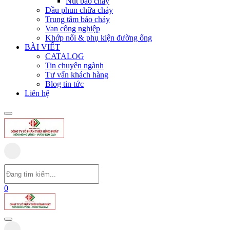
Nút báo cháy
Đầu phun chữa cháy
Trung tâm báo cháy
Van công nghiệp
Khớp nối & phụ kiện đường ống
BÀI VIẾT
CATALOG
Tin chuyên ngành
Tư vấn khách hàng
Blog tin tức
Liên hệ
0