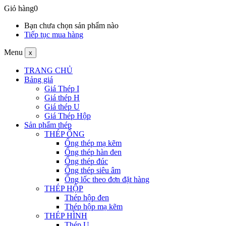
Giỏ hàng
0
Bạn chưa chọn sản phẩm nào
Tiếp tục mua hàng
Menu
x
TRANG CHỦ
Bảng giá
Giá Thép I
Giá thép H
Giá thép U
Giá Thép Hộp
Sản phẩm thép
THÉP ỐNG
Ống thép mạ kẽm
Ống thép hàn đen
Ống thép đúc
Ống thép siêu âm
Ống lốc theo đơn đặt hàng
THÉP HỘP
Thép hộp đen
Thép hộp mạ kẽm
THÉP HÌNH
Thép U