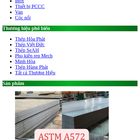
Inox
Thiết bị PCCC
Van
Cóc nối
Thương hiệu phổ biến
Thép Hòa Phát
Thép Việt Đức
Thép SeAH
Phụ kiên ren Mech
Minh Hòa
Thép Hùng Phát
Tất cả Thương Hiệu
Sản phẩm