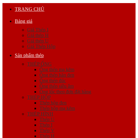
TRANG CHỦ
Bảng giá
Giá Thép I
Giá thép H
Giá thép U
Giá Thép Hộp
Sản phẩm thép
THÉP ỐNG
Ống thép mạ kẽm
Ống thép hàn đen
Ống thép đúc
Ống thép siêu âm
Ống lốc theo đơn đặt hàng
THÉP HỘP
Thép hộp đen
Thép hộp mạ kẽm
THÉP HÌNH
Thép U
Thép I
Thép V
Thép H