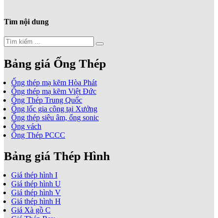
Tìm nội dung
Bảng giá Ống Thép
Ống thép mạ kẽm Hòa Phát
Ống thép mạ kẽm Việt Đức
Ống Thép Trung Quốc
Ống lốc gia công tại Xưởng
Ống thép siêu âm, ống sonic
Ống vách
Ống Thép PCCC
Bảng giá Thép Hình
Giá thép hình I
Giá thép hình U
Giá thép hình V
Giá thép hình H
Giá Xà gồ C