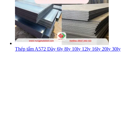
Thép tấm A572 Dày 6ly 8ly 10ly 12ly 16ly 20ly 30ly