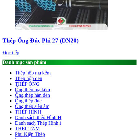
Thép Ống Đúc Phi 27 (DN20)
Đọc tiếp
Danh mục sản phẩm
Thép hộp mạ kẽm
Thép hộp đen
THÉP ỐNG
Ống thép mạ kẽm
Ống thép hàn đen
Ống thép đúc
Ống thép siêu âm
THÉP HÌNH
Danh sách thép Hình H
Danh sách Thép Hình i
THÉP TẤM
Phụ Kiện Thép