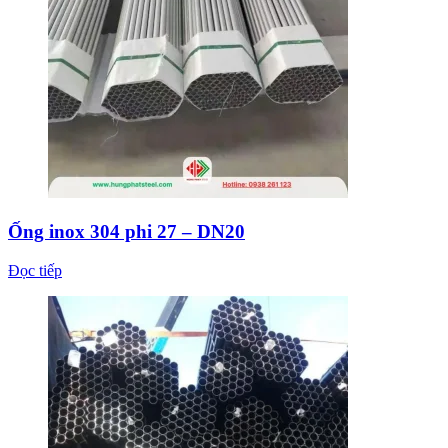
Ống inox 304 phi 27 – DN20
Đọc tiếp