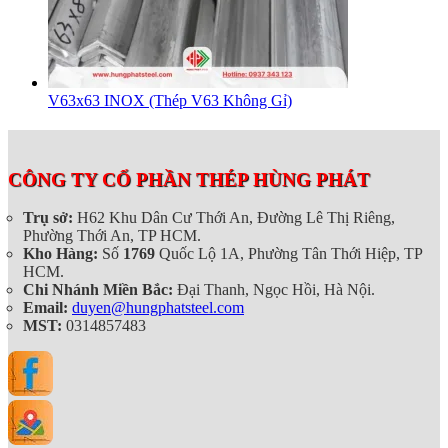
V63x63 INOX (Thép V63 Không Gỉ)
CÔNG TY CỔ PHẦN THÉP HÙNG PHÁT
Trụ sở:
H62 Khu Dân Cư Thới An, Đường Lê Thị Riêng,
Phường Thới An, TP HCM.
Kho Hàng:
Số
1769
Quốc Lộ 1A, Phường Tân Thới Hiệp, TP
HCM.
Chi Nhánh Miền Bắc:
Đại Thanh, Ngọc Hồi, Hà Nội.
Email:
duyen@hungphatsteel.com
MST:
0314857483