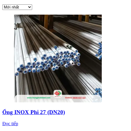
Ống INOX Phi 27 (DN20)
Đọc tiếp