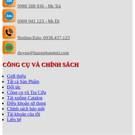
0988 588 936 - Ms Trà
0909 941 123 - Ms Di
Hotline/Zalo: 0938.437.123
duyen@hungphatsteel.com
CÔNG CỤ VÀ CHÍNH SÁCH
Giới thiệu
Tất cả Sản Phẩm
Đối tác
Công cụ và Tra Cứu
Tải xuống Catalog
Điều khoản sử dụng
Chính sách bảo mật
Tài khoản của tôi
Liên hệ