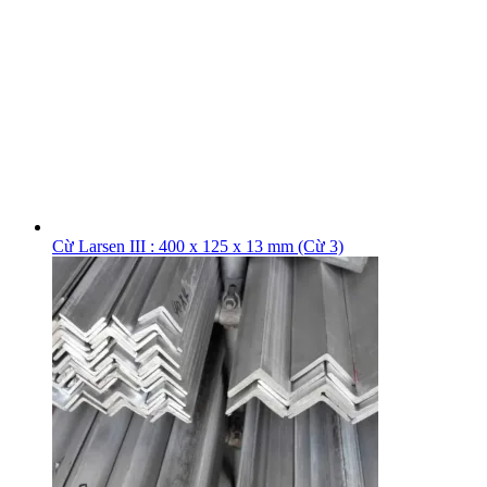
Cừ Larsen III : 400 x 125 x 13 mm (Cừ 3)