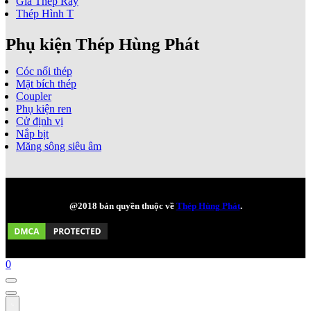
Giá Thép Ray
Thép Hình T
Phụ kiện Thép Hùng Phát
Cóc nối thép
Mặt bích thép
Coupler
Phụ kiện ren
Cử định vị
Nắp bịt
Măng sông siêu âm
@2018 bản quyền thuộc về
Thép Hùng Phát
.
0