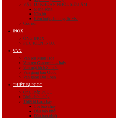
VẬT TƯ KHOAN NHỒI, SIÊU ÂM
Măng sông
Nắp bịt
Kẽm buộc, bulong, ốc viss
Cóc nối
INOX
ỐNG INOX
PHỤ KIỆN INOX
VAN
Van ren Minh Hòa
Van ren Giacomini – Italy
Van mặt bích Shin Yi
Van gang hàn Quốc
Van gang Đài Loan
THIẾT BỊ PCCC
Ống Thép PCCC
Bình chữa cháy
Thiết bị báo cháy
Còi báo cháy
Đầu báo khói
Đầu báo nhiệt