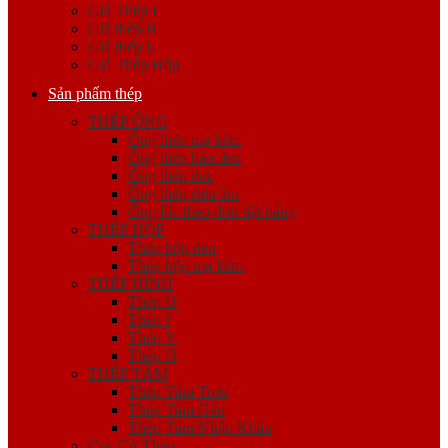
Giá Thép I
Giá thép H
Giá thép U
Giá Thép Hộp
Sản phẩm thép
THÉP ỐNG
Ống thép mạ kẽm
Ống thép hàn đen
Ống thép đúc
Ống thép siêu âm
Ống lốc theo đơn đặt hàng
THÉP HỘP
Thép hộp đen
Thép hộp mạ kẽm
THÉP HÌNH
Thép U
Thép I
Thép V
Thép H
THÉP TẤM
Thép Tấm Trơn
Thép Tấm Gân
Thép Tấm Nhập Khẩu
Cọc Cừ Thép