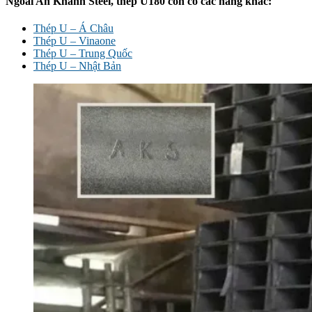
Ngoài An Khánh Steel, thép U180 còn có các hãng khác:
Thép U – Á Châu
Thép U – Vinaone
Thép U – Trung Quốc
Thép U – Nhật Bản