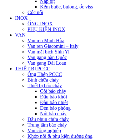
Nắp bịt
Kẽm buộc, bulong, ốc viss
Cóc nối
INOX
ỐNG INOX
PHỤ KIỆN INOX
VAN
Van ren Minh Hòa
Van ren Giacomini – Italy
Van mặt bích Shin Yi
Van gang hàn Quốc
Van gang Đài Loan
THIẾT BỊ PCCC
Ống Thép PCCC
Bình chữa cháy
Thiết bị báo cháy
Còi báo cháy
Đầu báo khói
Đầu báo nhiệt
Đèn báo phòng
Nút báo cháy
Đầu phun chữa cháy
Trung tâm báo cháy
Van công nghiệp
Khớp nối & phụ kiện đường ống