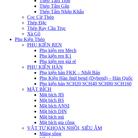
Thép Tấm Trơn
Thép Tấm Gân
Thép Tấm Nhập Khẩu
Cọc Cừ Thép
Thép Đặc
Thép Ray Cầu Trục
Xà Gồ
Phụ Kiện Thép
PHỤ KIỆN REN
Phụ kiện ren Mech
Phụ kiện ren K1
Phụ kiện ren giá rẻ
PHỤ KIỆN HÀN
Phụ kiện hàn FKK – Nhật Bản
Phụ Kiện Hàn Jinil bend (Dybend) – Hàn Quốc
Phụ kiện hàn SCH20 SCH40 SCH80 SCH160
MẶT BÍCH
Mặt bích JIS
Mặt bích BS
Mặt bích ANSI
Mặt bích DIN
Mặt bích mù
Mặt bích gia công
VẬT TƯ KHOAN NHỒI, SIÊU ÂM
Măng sông