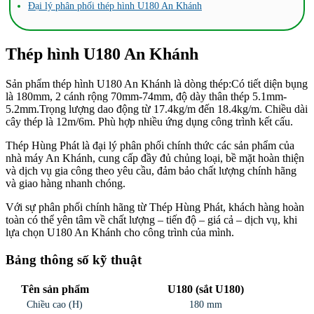
Đại lý phân phối thép hình U180 An Khánh
Thép hình U180 An Khánh
Sản phẩm thép hình U180 An Khánh là dòng thép:Có tiết diện bụng
là 180mm, 2 cánh rộng 70mm-74mm, độ dày thân thép 5.1mm-
5.2mm.Trọng lượng dao động từ 17.4kg/m đến 18.4kg/m. Chiều dài
cây thép là 12m/6m. Phù hợp nhiều ứng dụng công trình kết cấu.
Thép Hùng Phát là đại lý phân phối chính thức các sản phẩm của
nhà máy An Khánh, cung cấp đầy đủ chủng loại, bề mặt hoàn thiện
và dịch vụ gia công theo yêu cầu, đảm bảo chất lượng chính hãng
và giao hàng nhanh chóng.
Với sự phân phối chính hãng từ Thép Hùng Phát, khách hàng hoàn
toàn có thể yên tâm về chất lượng – tiến độ – giá cả – dịch vụ, khi
lựa chọn U180 An Khánh cho công trình của mình.
Bảng thông số kỹ thuật
Tên sản phẩm
U180 (sắt U180)
Chiều cao (H)
180 mm