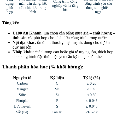
Công trình công
dụng
mái, dân dụng, kết
công trình yêu cầu
nghiệp và hạ tầng
phù
cấu chịu lực trung
dung sai nghiêm
lớn
hợp
bình
ngặt
Tổng kết:
U180 An Khánh
: lựa chọn cân bằng giữa
giá – chất lượng –
tính sẵn có
, phù hợp cho phần lớn công trình trong nước.
Nội địa khác
: ổn định, thương hiệu mạnh, dùng cho dự án
quy mô lớn.
Nhập khẩu
: chất lượng cao hoặc giá rẻ tùy nguồn, thích hợp
cho công trình đặc thù hoặc yêu cầu kỹ thuật khắt khe.
Thành phần hóa học (% khối lượng):
Nguyên tố
Ký hiệu
Tỷ lệ (%)
Carbon
C
≤ 0.20
Mangan
Mn
≤ 1.40
Silic
Si
≤ 0.30
Photpho
P
≤ 0.045
Lưu huỳnh
S
≤ 0.045
Sắt (Fe)
Còn lại
~97 – 98