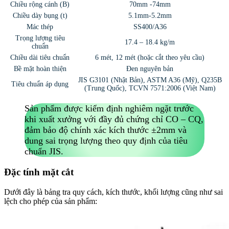
Chiều rộng cánh (B)
70mm -74mm
Chiều dày bụng (t)
5.1mm-5.2mm
Mác thép
SS400/A36
Trọng lượng tiêu
17.4 – 18.4 kg/m
chuẩn
Chiều dài tiêu chuẩn
6 mét, 12 mét (hoặc cắt theo yêu cầu)
Bề mặt hoàn thiện
Đen nguyên bản
JIS G3101 (Nhật Bản), ASTM A36 (Mỹ), Q235B
Tiêu chuẩn áp dụng
(Trung Quốc), TCVN 7571:2006 (Việt Nam)
Sản phẩm được kiểm định nghiêm ngặt trước
khi xuất xưởng với đầy đủ chứng chỉ CO – CQ,
đảm bảo độ chính xác kích thước ±2mm và
dung sai trọng lượng theo quy định của tiêu
chuẩn JIS.
Đặc tính mặt cắt
Dưới đây là bảng tra quy cách, kích thước, khối lượng cũng như sai
lệch cho phép của sản phẩm: