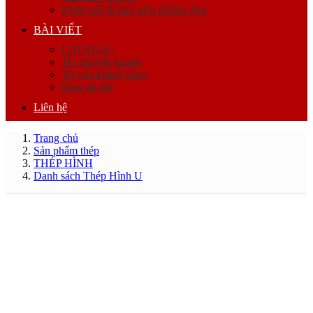
Khớp nối & phụ kiện đường ống
BÀI VIẾT
CATALOG
Tin chuyên ngành
Tư vấn khách hàng
Blog tin tức
Liên hệ
Trang chủ
Sản phẩm thép
THÉP HÌNH
Danh sách Thép Hình U