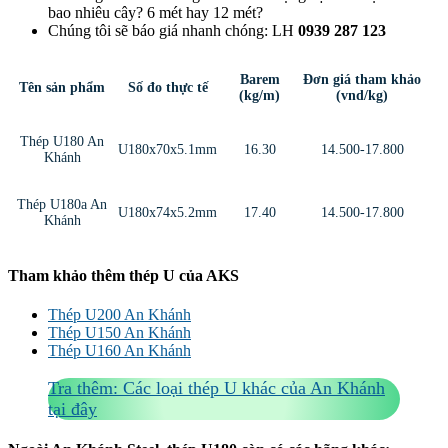
bao nhiêu cây? 6 mét hay 12 mét?
Chúng tôi sẽ báo giá nhanh chóng: LH
0939 287 123
Barem
Đơn giá tham khảo
Tên sản phẩm
Số đo thực tế
(kg/m)
(vnd/kg)
Thép U180 An
U180x70x5.1mm
16.30
14.500-17.800
Khánh
Thép U180a An
U180x74x5.2mm
17.40
14.500-17.800
Khánh
Tham khảo thêm thép U của AKS
Thép U200 An Khánh
Thép U150 An Khánh
Thép U160 An Khánh
Tra thêm: Các loại thép U khác của An Khánh
tại đây