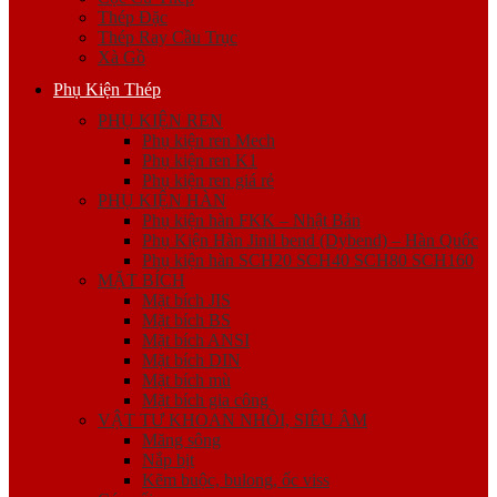
Thép Đặc
Thép Ray Cầu Trục
Xà Gồ
Phụ Kiện Thép
PHỤ KIỆN REN
Phụ kiện ren Mech
Phụ kiện ren K1
Phụ kiện ren giá rẻ
PHỤ KIỆN HÀN
Phụ kiện hàn FKK – Nhật Bản
Phụ Kiện Hàn Jinil bend (Dybend) – Hàn Quốc
Phụ kiện hàn SCH20 SCH40 SCH80 SCH160
MẶT BÍCH
Mặt bích JIS
Mặt bích BS
Mặt bích ANSI
Mặt bích DIN
Mặt bích mù
Mặt bích gia công
VẬT TƯ KHOAN NHỒI, SIÊU ÂM
Măng sông
Nắp bịt
Kẽm buộc, bulong, ốc viss