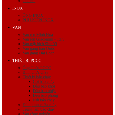
Cóc nối
INOX
ỐNG INOX
PHỤ KIỆN INOX
VAN
Van ren Minh Hòa
Van ren Giacomini – Italy
Van mặt bích Shin Yi
Van gang hàn Quốc
Van gang Đài Loan
THIẾT BỊ PCCC
Ống Thép PCCC
Bình chữa cháy
Thiết bị báo cháy
Còi báo cháy
Đầu báo khói
Đầu báo nhiệt
Đèn báo phòng
Nút báo cháy
Đầu phun chữa cháy
Trung tâm báo cháy
Van công nghiệp