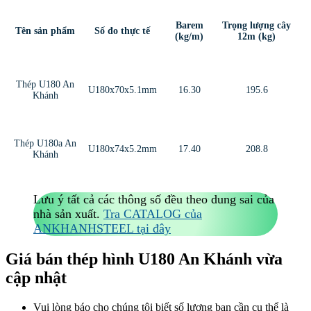
Barem
Trọng lượng cây
Tên sản phẩm
Số đo thực tế
(kg/m)
12m (kg)
Thép U180 An
U180x70x5.1mm
16.30
195.6
Khánh
Thép U180a An
U180x74x5.2mm
17.40
208.8
Khánh
Lưu ý tất cả các thông số đều theo dung sai của
nhà sản xuất.
Tra CATALOG của
ANKHANHSTEEL tại đây
Giá bán thép hình U180 An Khánh vừa
cập nhật
Vui lòng báo cho chúng tôi biết số lượng bạn cần cụ thể là