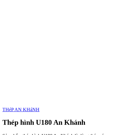
THéP AN KHáNH
Thép hình U180 An Khánh