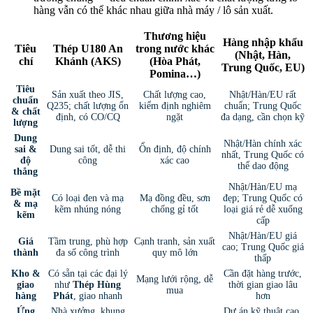
hàng vẫn có thể khác nhau giữa nhà máy / lô sản xuất.
Thương hiệu
Hàng nhập khẩu
Tiêu
Thép U180 An
trong nước khác
(Nhật, Hàn,
chí
Khánh (AKS)
(Hòa Phát,
Trung Quốc, EU)
Pomina…)
Tiêu
Sản xuất theo JIS,
Chất lượng cao,
Nhật/Hàn/EU rất
chuẩn
Q235; chất lượng ổn
kiểm định nghiêm
chuẩn; Trung Quốc
& chất
định, có CO/CQ
ngặt
đa dạng, cần chọn kỹ
lượng
Dung
Nhật/Hàn chính xác
sai &
Dung sai tốt, dễ thi
Ổn định, độ chính
nhất, Trung Quốc có
độ
công
xác cao
thể dao động
thẳng
Nhật/Hàn/EU mạ
Bề mặt
Có loại đen và mạ
Mạ đồng đều, sơn
đẹp; Trung Quốc có
& mạ
kẽm nhúng nóng
chống gỉ tốt
loại giá rẻ dễ xuống
kẽm
cấp
Nhật/Hàn/EU giá
Giá
Tầm trung, phù hợp
Cạnh tranh, sản xuất
cao; Trung Quốc giá
thành
đa số công trình
quy mô lớn
thấp
Kho &
Có sẵn tại các đại lý
Cần đặt hàng trước,
Mạng lưới rộng, dễ
giao
như
Thép Hùng
thời gian giao lâu
mua
hàng
Phát
, giao nhanh
hơn
Ứng
Nhà xưởng, khung
Dự án kỹ thuật cao,