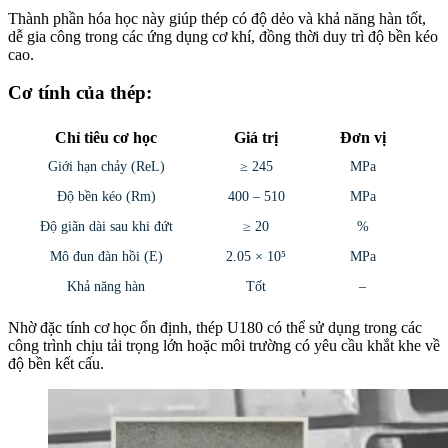
Thành phần hóa học này giúp thép có độ dẻo và khả năng hàn tốt,
dễ gia công trong các ứng dụng cơ khí, đồng thời duy trì độ bền kéo
cao.
Cơ tính của thép:
Chỉ tiêu cơ học
Giá trị
Đơn vị
Giới hạn chảy (ReL)
≥ 245
MPa
Độ bền kéo (Rm)
400 – 510
MPa
Độ giãn dài sau khi đứt
≥ 20
%
Mô đun đàn hồi (E)
2.05 × 10⁵
MPa
Khả năng hàn
Tốt
–
Nhờ đặc tính cơ học ổn định, thép U180 có thể sử dụng trong các
công trình chịu tải trọng lớn hoặc môi trường có yêu cầu khắt khe về
độ bền kết cấu.