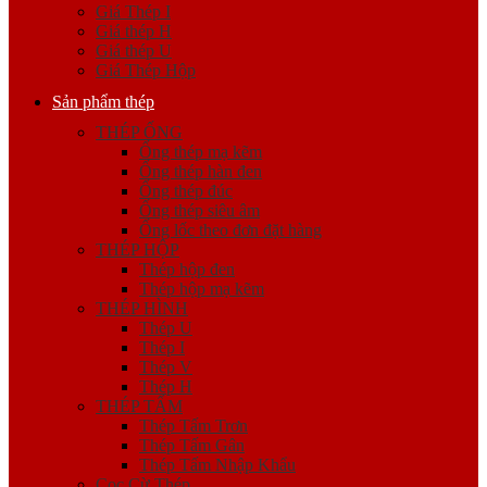
Giá Thép I
Giá thép H
Giá thép U
Giá Thép Hộp
Sản phẩm thép
THÉP ỐNG
Ống thép mạ kẽm
Ống thép hàn đen
Ống thép đúc
Ống thép siêu âm
Ống lốc theo đơn đặt hàng
THÉP HỘP
Thép hộp đen
Thép hộp mạ kẽm
THÉP HÌNH
Thép U
Thép I
Thép V
Thép H
THÉP TẤM
Thép Tấm Trơn
Thép Tấm Gân
Thép Tấm Nhập Khẩu
Cọc Cừ Thép