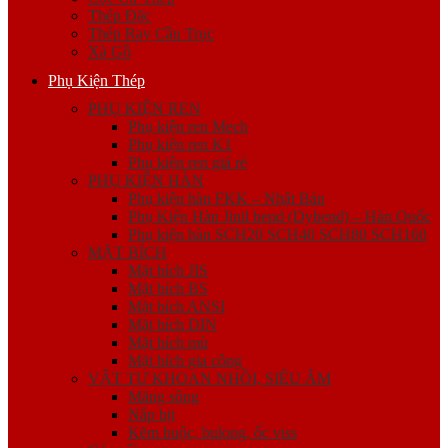
Thép Đặc
Thép Ray Cầu Trục
Xà Gồ
Phụ Kiện Thép
PHỤ KIỆN REN
Phụ kiện ren Mech
Phụ kiện ren K1
Phụ kiện ren giá rẻ
PHỤ KIỆN HÀN
Phụ kiện hàn FKK – Nhật Bản
Phụ Kiện Hàn Jinil bend (Dybend) – Hàn Quốc
Phụ kiện hàn SCH20 SCH40 SCH80 SCH160
MẶT BÍCH
Mặt bích JIS
Mặt bích BS
Mặt bích ANSI
Mặt bích DIN
Mặt bích mù
Mặt bích gia công
VẬT TƯ KHOAN NHỒI, SIÊU ÂM
Măng sông
Nắp bịt
Kẽm buộc, bulong, ốc viss