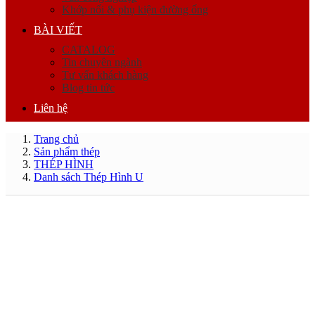
Khớp nối & phụ kiện đường ống
BÀI VIẾT
CATALOG
Tin chuyên ngành
Tư vấn khách hàng
Blog tin tức
Liên hệ
Trang chủ
Sản phẩm thép
THÉP HÌNH
Danh sách Thép Hình U