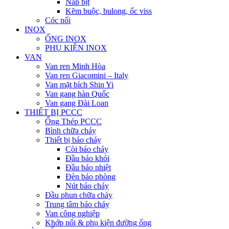
Nắp bịt
Kẽm buộc, bulong, ốc viss
Cóc nối
INOX
ỐNG INOX
PHỤ KIỆN INOX
VAN
Van ren Minh Hòa
Van ren Giacomini – Italy
Van mặt bích Shin Yi
Van gang hàn Quốc
Van gang Đài Loan
THIẾT BỊ PCCC
Ống Thép PCCC
Bình chữa cháy
Thiết bị báo cháy
Còi báo cháy
Đầu báo khói
Đầu báo nhiệt
Đèn báo phòng
Nút báo cháy
Đầu phun chữa cháy
Trung tâm báo cháy
Van công nghiệp
Khớp nối & phụ kiện đường ống