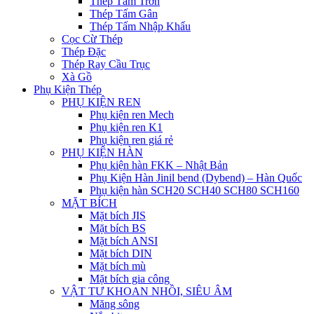
Thép Tấm Trơn
Thép Tấm Gân
Thép Tấm Nhập Khẩu
Cọc Cừ Thép
Thép Đặc
Thép Ray Cầu Trục
Xà Gồ
Phụ Kiện Thép
PHỤ KIỆN REN
Phụ kiện ren Mech
Phụ kiện ren K1
Phụ kiện ren giá rẻ
PHỤ KIỆN HÀN
Phụ kiện hàn FKK – Nhật Bản
Phụ Kiện Hàn Jinil bend (Dybend) – Hàn Quốc
Phụ kiện hàn SCH20 SCH40 SCH80 SCH160
MẶT BÍCH
Mặt bích JIS
Mặt bích BS
Mặt bích ANSI
Mặt bích DIN
Mặt bích mù
Mặt bích gia công
VẬT TƯ KHOAN NHỒI, SIÊU ÂM
Măng sông