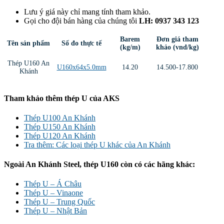
Lưu ý giá này chỉ mang tính tham khảo.
Gọi cho đội bán hàng của chúng tôi
LH: 0937 343 123
Barem
Đơn giá tham
Tên sản phẩm
Số đo thực tế
(kg/m)
khảo (vnd/kg)
Thép U160 An
U160x64x5.0mm
14.20
14.500-17.800
Khánh
Tham khảo thêm thép U của AKS
Thép U100 An Khánh
Thép U150 An Khánh
Thép U120 An Khánh
Tra thêm: Các loại thép U khác của An Khánh
Ngoài An Khánh Steel, thép U160 còn có các hãng khác:
Thép U – Á Châu
Thép U – Vinaone
Thép U – Trung Quốc
Thép U – Nhật Bản