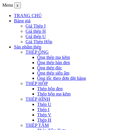
Menu
x
TRANG CHỦ
Bảng giá
Giá Thép I
Giá thép H
Giá thép U
Giá Thép Hộp
Sản phẩm thép
THÉP ỐNG
Ống thép mạ kẽm
Ống thép hàn đen
Ống thép đúc
Ống thép siêu âm
Ống lốc theo đơn đặt hàng
THÉP HỘP
Thép hộp đen
Thép hộp mạ kẽm
THÉP HÌNH
Thép U
Thép I
Thép V
Thép H
THÉP TẤM