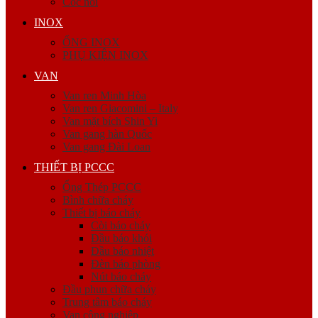
Cóc nối
INOX
ỐNG INOX
PHỤ KIỆN INOX
VAN
Van ren Minh Hòa
Van ren Giacomini – Italy
Van mặt bích Shin Yi
Van gang hàn Quốc
Van gang Đài Loan
THIẾT BỊ PCCC
Ống Thép PCCC
Bình chữa cháy
Thiết bị báo cháy
Còi báo cháy
Đầu báo khói
Đầu báo nhiệt
Đèn báo phòng
Nút báo cháy
Đầu phun chữa cháy
Trung tâm báo cháy
Van công nghiệp