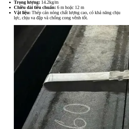
Trọng lượng:
14.2kg/m
Chiều dài tiêu chuẩn:
6 m hoặc 12 m
Vật liệu:
Thép cán nóng chất lượng cao, có khả năng chịu
lực, chịu va đập và chống cong vênh tốt.