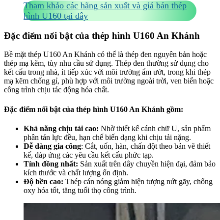
Tham khảo các hãng sản xuất và giá bán thép
hình U160 tại đây
Đặc điểm nổi bật của thép hình U160 An Khánh
Bề mặt thép U160 An Khánh có thể là thép đen nguyên bản hoặc
thép mạ kẽm, tùy nhu cầu sử dụng. Thép đen thường sử dụng cho
kết cấu trong nhà, ít tiếp xúc với môi trường ẩm ướt, trong khi thép
mạ kẽm chống gỉ, phù hợp với môi trường ngoài trời, ven biển hoặc
công trình chịu tác động hóa chất.
Đặc điểm nổi bật của thép hình U160 An Khánh gồm:
Khả năng chịu tải cao:
Nhờ thiết kế cánh chữ U, sản phẩm
phân tán lực đều, hạn chế biến dạng khi chịu tải nặng.
Dễ dàng gia công
: Cắt, uốn, hàn, chấn đột theo bản vẽ thiết
kế, đáp ứng các yêu cầu kết cấu phức tạp.
Tính đồng nhất:
Sản xuất trên dây chuyền hiện đại, đảm bảo
kích thước và chất lượng ổn định.
Độ bền cao:
Thép cán nóng giảm hiện tượng nứt gãy, chống
oxy hóa tốt, tăng tuổi thọ công trình.