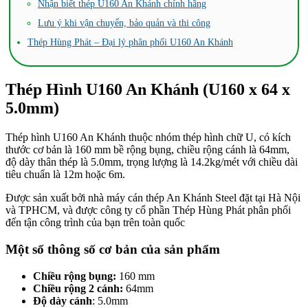
Nhận biết thép U160 An Khánh chính hãng
Lưu ý khi vận chuyển, bảo quản và thi công
Thép Hùng Phát – Đại lý phân phối U160 An Khánh
Thép Hình U160 An Khánh (U160 x 64 x
5.0mm)
Thép hình U160 An Khánh thuộc nhóm thép hình chữ U, có kích
thước cơ bản là 160 mm bề rộng bụng, chiều rộng cánh là 64mm,
độ dày thân thép là 5.0mm, trọng lượng là 14.2kg/mét với chiều dài
tiêu chuẩn là 12m hoặc 6m.
Được sản xuất bởi nhà máy cán thép An Khánh Steel đặt tại Hà Nội
và TPHCM, và được công ty cổ phần Thép Hùng Phát phân phối
đến tận công trình của bạn trên toàn quốc
Một số thông số cơ bản của sản phẩm
Chiều rộng bụng:
160 mm
Chiều rộng 2 cánh:
64mm
Độ dày cánh
: 5.0mm