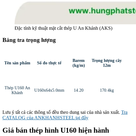
Đặc tính kỹ thuật mặt cắt thép U An Khánh (AKS)
Bảng tra trọng lượng
Barem
Trọng lượng cây
Tên sản phẩm
Số đo thực tế
(kg/m)
12m
Thép U160 An
U160x64x5.0mm
14.20
170.4kg
Khánh
Lưu ý tất cả các thông số đều theo dung sai của nhà sản xuất.
Tra
CATALOG của ANKHANHSTEEL tại đây
Giá bán thép hình U160 hiện hành